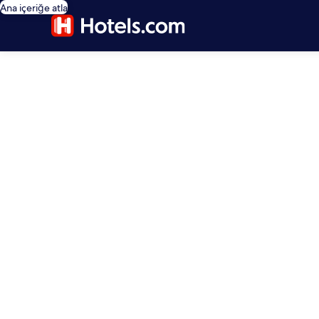
Ana içeriğe atla
editorial