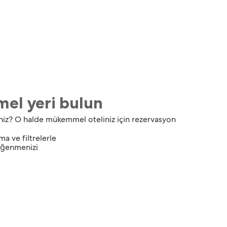
mel yeri bulun
siniz? O halde mükemmel oteliniz için rezervasyon
ma ve filtrelerle
beğenmenizi