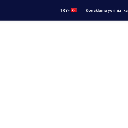
•
TRY
Konaklama yerinizi k