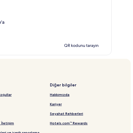
e'a
QR kodunu tarayın
Diğer bilgiler
oşullar
Hakkımızda
Kariyer
Seyahat Rehberleri
/ İletişim
Hotels.com™ Rewards
leri ve içerik raporlama