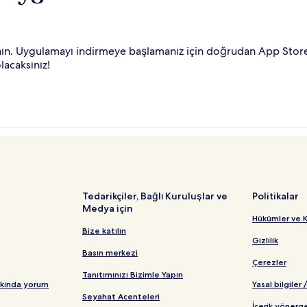
anın. Uygulamayı indirmeye başlamanız için doğrudan App Stor
lacaksınız!
Tedarikçiler, Bağlı Kuruluşlar ve
Politikalar
Medya için
Hükümler ve K
Bize katılın
Gizlilik
Basın merkezi
Çerezler
Tanıtımınızı Bizimle Yapın
kkında yorum
Yasal bilgiler 
Seyahat Acenteleri
İçerik yönerge