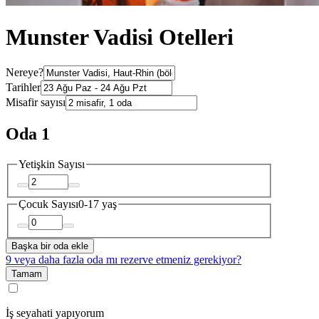
Munster Vadisi Otelleri
Nereye?
Tarihler
Misafir sayısı
Oda 1
Yetişkin Sayısı
Çocuk Sayısı
0-17 yaş
Başka bir oda ekle
9 veya daha fazla oda mı rezerve etmeniz gerekiyor?
Tamam
İş seyahati yapıyorum