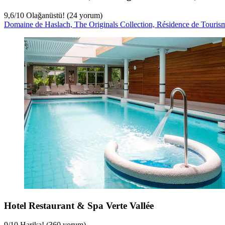
9,6
/
10
Olağanüstü! (24 yorum)
Domaine de Haslach, The Originals Collection, Résidence de Touris
Hotel Restaurant & Spa Verte Vallée
9
/
10
Harika! (360 yorum)