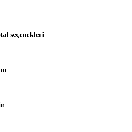
tal seçenekleri
nın
in