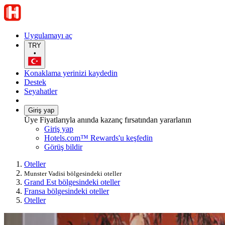
Uygulamayı aç
TRY
•
Konaklama yerinizi kaydedin
Destek
Seyahatler
Giriş yap
Üye Fiyatlarıyla anında kazanç fırsatından yararlanın
Giriş yap
Hotels.com™ Rewards'u keşfedin
Görüş bildir
Oteller
Munster Vadisi bölgesindeki oteller
Grand Est bölgesindeki oteller
Fransa bölgesindeki oteller
Oteller