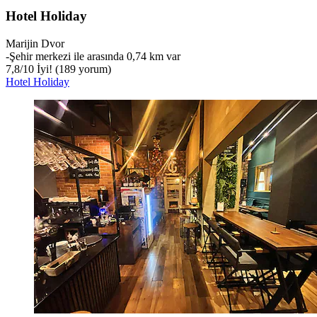
Hotel Holiday
Marijin Dvor
‐
Şehir merkezi ile arasında 0,74 km var
7,8
/
10
İyi! (189 yorum)
Hotel Holiday