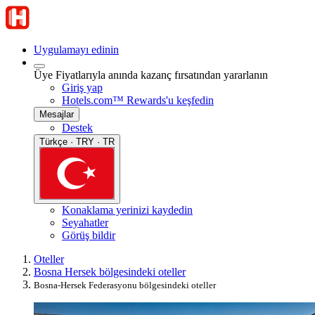
Uygulamayı edinin
Üye Fiyatlarıyla anında kazanç fırsatından yararlanın
Giriş yap
Hotels.com™ Rewards'u keşfedin
Mesajlar
Destek
Türkçe · TRY · TR
Konaklama yerinizi kaydedin
Seyahatler
Görüş bildir
Oteller
Bosna Hersek bölgesindeki oteller
Bosna-Hersek Federasyonu bölgesindeki oteller