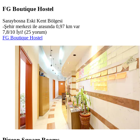
FG Boutique Hostel
Saraybosna Eski Kent Bölgesi
‐
Şehir merkezi ile arasında 0,97 km var
7,8
/
10
İyi! (25 yorum)
FG Boutique Hostel
Pigeon Square Rooms