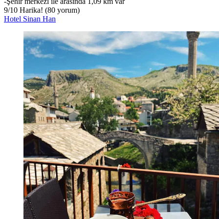
‐
Şehir merkezi ile arasında 1,09 km var
9
/
10
Harika! (80 yorum)
Hotel Sinan Han