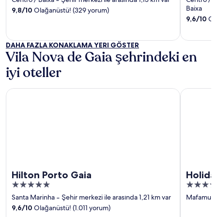
‐
of
of
Baixa
9,8
/
10
Olağanüstü! (329 yorum)
5
5
9,6
/
10
Ola
DAHA FAZLA KONAKLAMA YERI GÖSTER
Vila Nova de Gaia şehrindeki en
iyi oteller
Hilton Porto Gaia
Holiday In
Hilton Porto Gaia
Holida
5
4
out
out
Santa Marinha
‐
Şehir merkezi ile arasında 1,21 km var
Mafamud
of
of
9,6
/
10
Olağanüstü! (1.011 yorum)
5
5