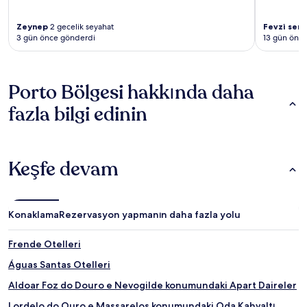
Zeynep
2 gecelik seyahat
Fevzi serh
3 gün önce gönderdi
13 gün önc
Porto Bölgesi hakkında daha
fazla bilgi edinin
Keşfe devam
Konaklama
Rezervasyon yapmanın daha fazla yolu
Frende Otelleri
Águas Santas Otelleri
Aldoar Foz do Douro e Nevogilde konumundaki Apart Daireler
Lordelo do Ouro e Massarelos konumundaki Oda Kahvaltı