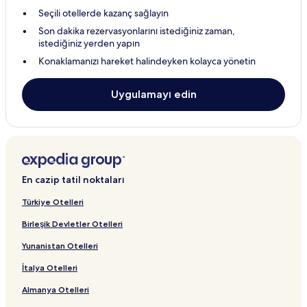
Vila Nova de Gaia Otelleri
Seçili otellerde kazanç sağlayın
Son dakika rezervasyonlarını istediğiniz zaman,
Valongo Otelleri
istediğiniz yerden yapın
Marco de Canaveses Otelleri
Konaklamanızı hareket halindeyken kolayca yönetin
Maia Konumundaki 4 Yıldızlı Oteller
Uygulamayı edin
Maia Otelleri
Passos Otelleri
Amarante Konumundaki 3 Yıldızlı Oteller
Amarante Otelleri
Matosinhos konumundaki Apart Daireler
En cazip tatil noktaları
Matosinhos konumundaki Oda Kahvaltı Otelleri
Türkiye Otelleri
Matosinhos şehrindeki Ekonomik Oteller
Birleşik Devletler Otelleri
Matosinhos Konumundaki 2 Yıldızlı Oteller
Yunanistan Otelleri
Matosinhos Konumundaki 3 Yıldızlı Oteller
İtalya Otelleri
Matosinhos Konumundaki 4 Yıldızlı Oteller
Almanya Otelleri
Matosinhos Otelleri