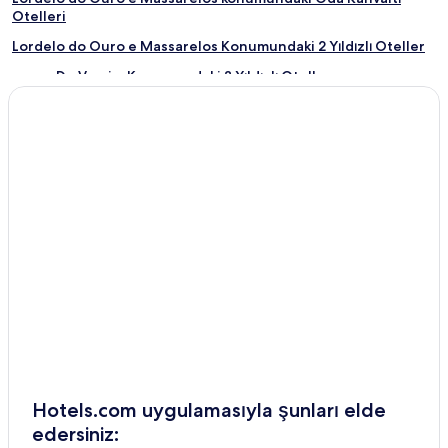
Otelleri
Lordelo do Ouro e Massarelos Konumundaki 2 Yıldızlı Oteller
Povoa De Varzim Konumundaki 3 Yıldızlı Oteller
Povoa De Varzim Otelleri
Vila Nova de Gaia şehrindeki Havuzlu Oteller
Vila Nova de Gaia şehrindeki Otoparklı Oteller
Vila Nova de Gaia konumundaki Apart Daireler
Vila Nova de Gaia konumundaki Oda Kahvaltı Otelleri
Vila Nova de Gaia şehrindeki Ekonomik Oteller
Vila Nova de Gaia şehrindeki Lüks Oteller
Vila Nova de Gaia Konumundaki 2 Yıldızlı Oteller
Vila Nova de Gaia Konumundaki 3 Yıldızlı Oteller
Vila Nova de Gaia Konumundaki 4 Yıldızlı Oteller
Vila Nova de Gaia Konumundaki 5 Yıldızlı Oteller
Hotels.com uygulamasıyla şunları elde
edersiniz:
Vila Nova de Gaia şehrindeki Spalı Resortlar ve Oteller