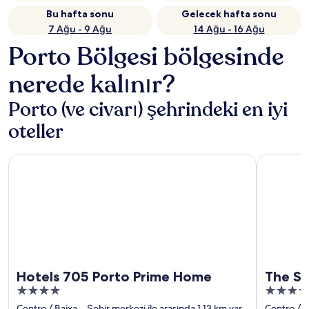
Bu hafta sonu
Gelecek hafta sonu
7 Ağu - 9 Ağu
14 Ağu - 16 Ağu
Porto Bölgesi bölgesinde
nerede kalınır?
Porto (ve civarı) şehrindeki en iyi
oteller
Hotels 705 Porto Prime Home
The Social
Hotels 705 Porto Prime Home
The So
4
4
out
out
Centro / Baixa
Şehir merkezi ile arasında 1,13 km var
Centro /