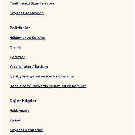
Tanıtımınızı Bizimle Yapın
Porto şehrindeki Havuzlu Oteller
Seyahat Acenteleri
Porto şehrindeki Otoparklı Oteller
Porto şehrindeki Spor Salonlu Oteller
Politikalar
Porto şehrindeki Ücretsiz Kahvaltısı Olan Oteller
Hükümler ve Koşullar
Porto şehrindeki Mutfaklı Oteller
Gizlilik
Porto konumundaki Hosteller
Çerezler
Porto konumundaki Apart Daireler
Yasal bilgiler / İletişim
Porto konumundaki Oda Kahvaltı Otelleri
İçerik yönergeleri ve içerik raporlama
Porto konumundaki Kiralık Kulübeler
Hotels.com™ Rewards Hükümleri ve Koşulları
Porto şehrindeki Ekonomik Oteller
Porto şehrindeki Lüks Oteller
Diğer bilgiler
Porto Konumundaki 2 Yıldızlı Oteller
Hakkımızda
Porto Konumundaki 3 Yıldızlı Oteller
Kariyer
Porto Konumundaki 4 Yıldızlı Oteller
Seyahat Rehberleri
Porto Konumundaki 5 Yıldızlı Oteller