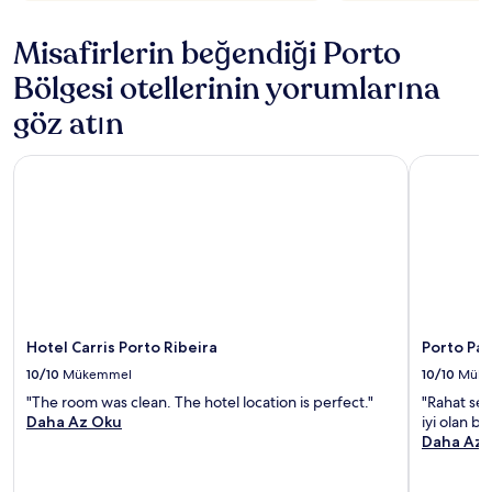
Misafirlerin beğendiği Porto
Bölgesi otellerinin yorumlarına
göz atın
Hotel Carris Porto Ribeira
Porto Palá
Hotel Carris Porto Ribeira
Porto Pal
10/10
Mükemmel
10/10
Mük
"The room was clean. The hotel location is perfect."
"Rahat ses
Daha Az Oku
iyi olan bir
Daha Az 