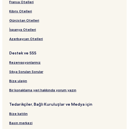
Fransa Otelleri
Paredes Otelleri
Kıbrıs Otelleri
Trofa Otelleri
Gürcistan Otelleri
Vila do Conde konumundaki Oda Kahvaltı Otelleri
İspanya Otelleri
Vila do Conde Konumundaki 3 Yıldızlı Oteller
Azerbaycan Otelleri
Vila do Conde Konumundaki 4 Yıldızlı Oteller
Vila do Conde Otelleri
Destek ve SSS
Santo Tirso Konumundaki 3 Yıldızlı Oteller
Rezervasyonlarınız
Santo Tirso Otelleri
Sıkça Sorulan Sorular
Penafiel Otelleri
Bize ulaşın
Lousada Otelleri
Bir konaklama yeri hakkında yorum yazın
Felgueiras Otelleri
Pacos De Ferreira Otelleri
Tedarikçiler, Bağlı Kuruluşlar ve Medya için
Baiao konumundaki Oda Kahvaltı Otelleri
Bize katılın
Baiao Otelleri
Basın merkezi
Gondomar Otelleri