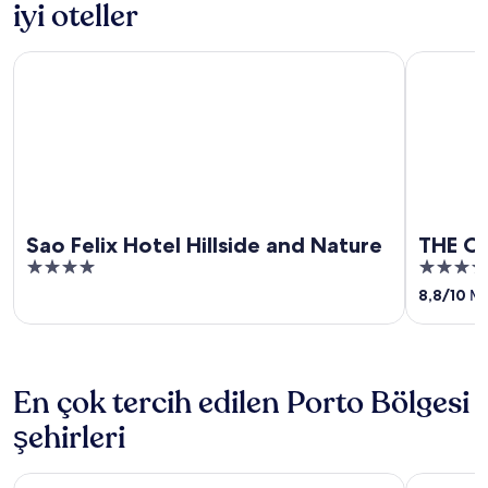
iyi oteller
Sao Felix Hotel Hillside and Nature
THE ONE G
Sao Felix Hotel Hillside and Nature
THE ON
4
4
out
out
8,8
/
10
Mü
of
of
5
5
En çok tercih edilen Porto Bölgesi
şehirleri
Vila Nova de Gaia
Matosinho