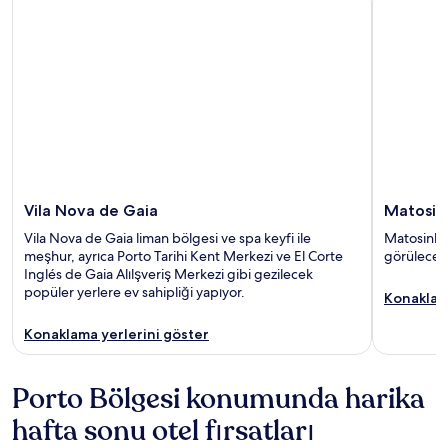
Vila Nova de Gaia
Matosin
Vila Nova de Gaia liman bölgesi ve spa keyfi ile
Matosinhos
meşhur, ayrıca Porto Tarihi Kent Merkezi ve El Corte
görülecek 
Inglés de Gaia Alılşveriş Merkezi gibi gezilecek
popüler yerlere ev sahipliği yapıyor.
Konaklam
Konaklama yerlerini göster
Porto Bölgesi konumunda harika
hafta sonu otel fırsatları