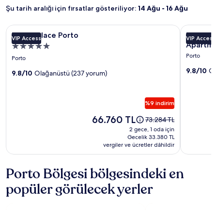
Şu tarih aralığı için fırsatlar gösteriliyor:
14 Ağu - 16 Ağu
Torel
Torel Palace Porto
Baumha
Baumhaus S
Torel Palace Porto
Baumhaus
VIP Access
VIP Access
Palace
Serviced
Apartme
5.0
Porto
Living
yıldızlı
Porto
Porto
resim
-
konaklama
9.8/10
Ol
galerisi
9.8/10
Olağanüstü (237 yorum)
Art
yeri
&
Design
%9 indirim
Apartme
Fiyat:
resim
66.760 TL
Eski
73.284 TL
66.760 TL
fiyat
galerisi
2 gece, 1 oda için
73.284 TL,
Gecelik 33.380 TL
vergiler ve ücretler dâhildir
Standart
Fiyat
hakkında
Porto Bölgesi bölgesindeki en
daha
fazla
popüler görülecek yerler
bilgi
edinin.