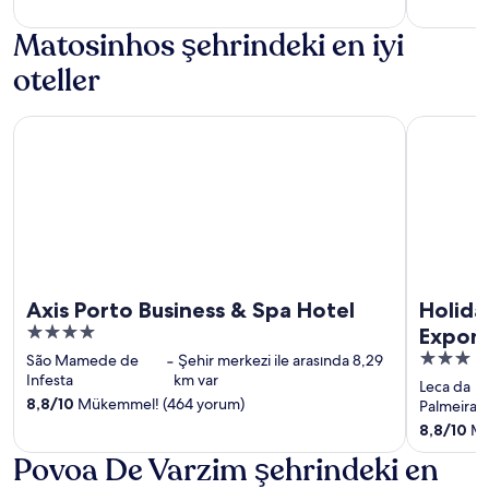
Matosinhos şehrindeki en iyi
oteller
Axis Porto Business & Spa Hotel
Holiday In
Axis Porto Business & Spa Hotel
Holida
4
Expono
out
3
São Mamede de
‐
Şehir merkezi ile arasında 8,29
of
Infesta
km var
out
Leca da
5
8,8
/
10
Mükemmel! (464 yorum)
of
Palmeira
5
8,8
/
10
Mü
Povoa De Varzim şehrindeki en