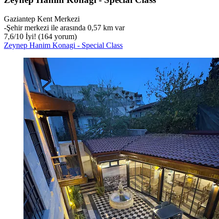
Gaziantep Kent Merkezi
‐
Şehir merkezi ile arasında 0,57 km var
7,6
/
10
İyi! (164 yorum)
Zeynep Hanim Konagi - Special Class