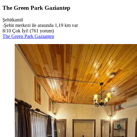
The Green Park Gaziantep
Şehitkamil
‐
Şehir merkezi ile arasında 1,19 km var
8
/
10
Çok İyi! (761 yorum)
The Green Park Gaziantep