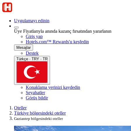
Uygulamayı edinin
Üye Fiyatlarıyla anında kazanç fırsatından yararlanın
Giriş yap
Hotels.com™ Rewards'u keşfedin
Mesajlar
Destek
Türkçe · TRY · TR
Konaklama yerinizi kaydedin
Seyahatler
Görüş bildir
Oteller
Türkiye bölgesindeki oteller
Gaziantep bölgesindeki oteller