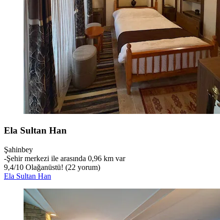
Ela Sultan Han
Şahinbey
‐
Şehir merkezi ile arasında 0,96 km var
9,4
/
10
Olağanüstü! (22 yorum)
Ela Sultan Han