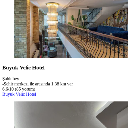
Buyuk Velic Hotel
Şahinbey
‐
Şehir merkezi ile arasında 1,38 km var
6,6
/
10
(85 yorum)
Buyuk Velic Hotel