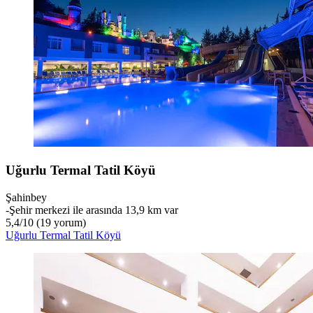
Uğurlu Termal Tatil Köyü
Şahinbey
‐
Şehir merkezi ile arasında 13,9 km var
5,4
/
10
(19 yorum)
Uğurlu Termal Tatil Köyü