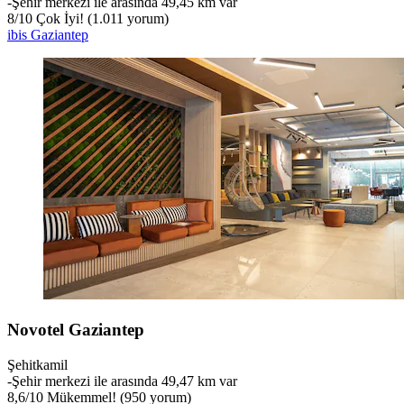
‐
Şehir merkezi ile arasında 49,45 km var
8
/
10
Çok İyi! (1.011 yorum)
ibis Gaziantep
Novotel Gaziantep
Şehitkamil
‐
Şehir merkezi ile arasında 49,47 km var
8,6
/
10
Mükemmel! (950 yorum)