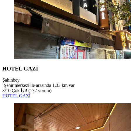
HOTEL GAZİ
Şahinbey
‐
Şehir merkezi ile arasında 1,33 km var
8
/
10
Çok İyi! (172 yorum)
HOTEL GAZİ