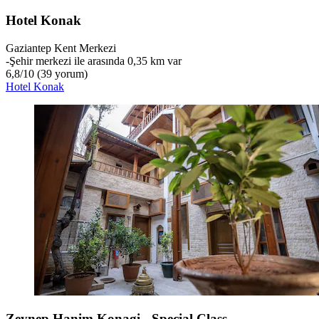
Hotel Konak
Gaziantep Kent Merkezi
‐
Şehir merkezi ile arasında 0,35 km var
6,8
/
10
(39 yorum)
Hotel Konak
Zeynep Hanim Konagi - Special Class