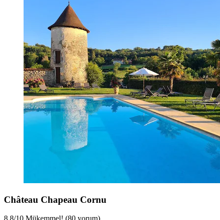
Château Chapeau Cornu
8,8
/
10
Mükemmel! (80 yorum)