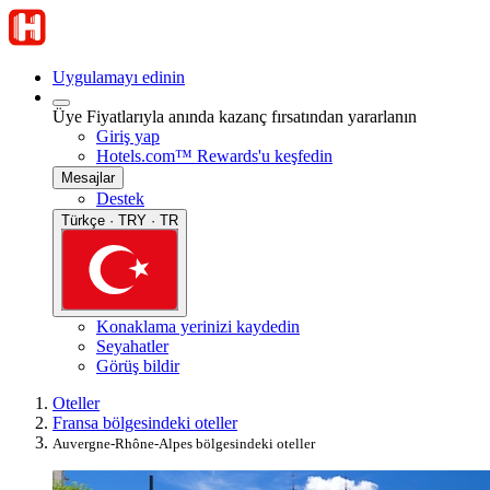
Uygulamayı edinin
Üye Fiyatlarıyla anında kazanç fırsatından yararlanın
Giriş yap
Hotels.com™ Rewards'u keşfedin
Mesajlar
Destek
Türkçe · TRY · TR
Konaklama yerinizi kaydedin
Seyahatler
Görüş bildir
Oteller
Fransa bölgesindeki oteller
Auvergne-Rhône-Alpes bölgesindeki oteller