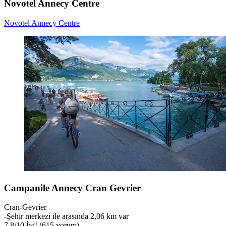
Novotel Annecy Centre
Novotel Annecy Centre
Campanile Annecy Cran Gevrier
Cran-Gevrier
‐
Şehir merkezi ile arasında 2,06 km var
7,8
/
10
İyi! (615 yorum)