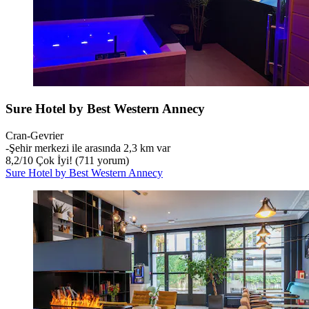
Sure Hotel by Best Western Annecy
Cran-Gevrier
‐
Şehir merkezi ile arasında 2,3 km var
8,2
/
10
Çok İyi! (711 yorum)
Sure Hotel by Best Western Annecy