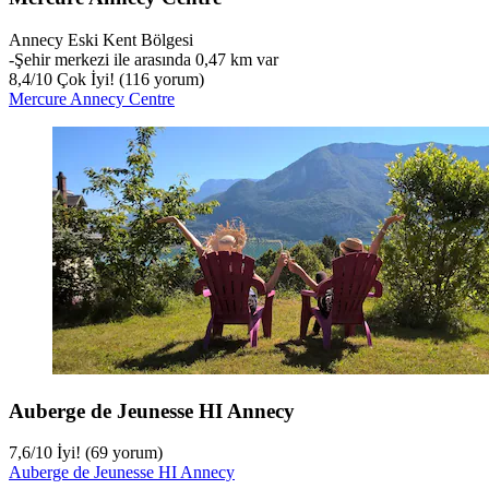
Annecy Eski Kent Bölgesi
‐
Şehir merkezi ile arasında 0,47 km var
8,4
/
10
Çok İyi! (116 yorum)
Mercure Annecy Centre
Auberge de Jeunesse HI Annecy
7,6
/
10
İyi! (69 yorum)
Auberge de Jeunesse HI Annecy