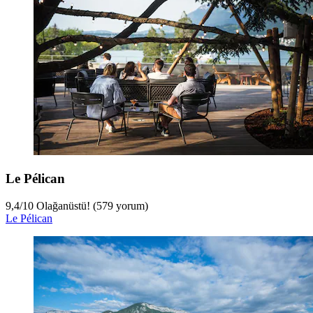
Le Pélican
9,4
/
10
Olağanüstü! (579 yorum)
Le Pélican