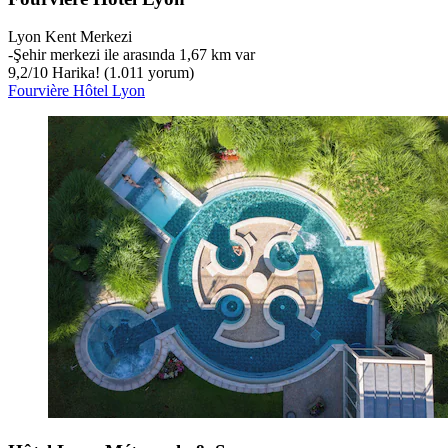
Lyon Kent Merkezi
‐
Şehir merkezi ile arasında 1,67 km var
9,2
/
10
Harika! (1.011 yorum)
Fourvière Hôtel Lyon