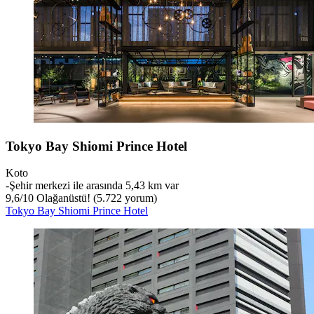
Tokyo Bay Shiomi Prince Hotel
Koto
‐
Şehir merkezi ile arasında 5,43 km var
9,6
/
10
Olağanüstü! (5.722 yorum)
Tokyo Bay Shiomi Prince Hotel