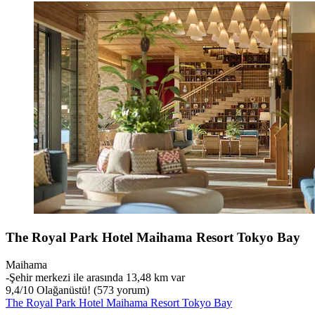
The Royal Park Hotel Maihama Resort Tokyo Bay
Maihama
‐
Şehir merkezi ile arasında 13,48 km var
9,4
/
10
Olağanüstü! (573 yorum)
The Royal Park Hotel Maihama Resort Tokyo Bay