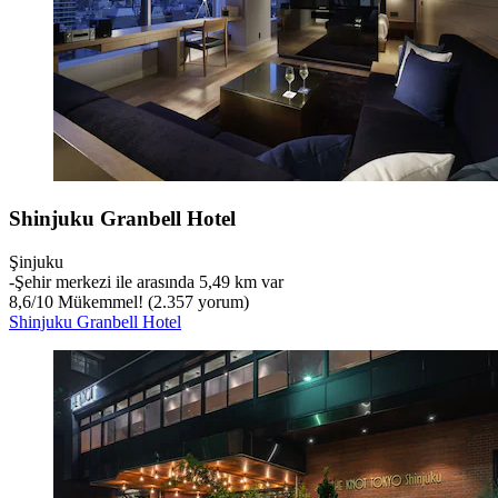
Shinjuku Granbell Hotel
Şinjuku
‐
Şehir merkezi ile arasında 5,49 km var
8,6
/
10
Mükemmel! (2.357 yorum)
Shinjuku Granbell Hotel