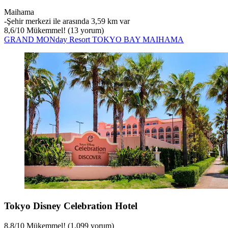
Maihama
‐
Şehir merkezi ile arasında 3,59 km var
8,6
/
10
Mükemmel! (13 yorum)
GRAND MONday Resort TOKYO BAY MAIHAMA
Tokyo Disney Celebration Hotel
8,8
/
10
Mükemmel! (1.099 yorum)