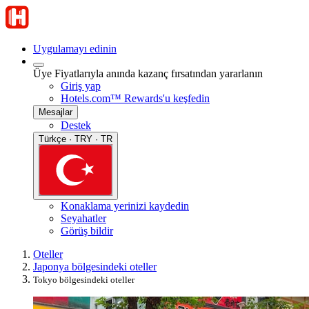
Uygulamayı edinin
Üye Fiyatlarıyla anında kazanç fırsatından yararlanın
Giriş yap
Hotels.com™ Rewards'u keşfedin
Mesajlar
Destek
Türkçe · TRY · TR
Konaklama yerinizi kaydedin
Seyahatler
Görüş bildir
Oteller
Japonya bölgesindeki oteller
Tokyo bölgesindeki oteller