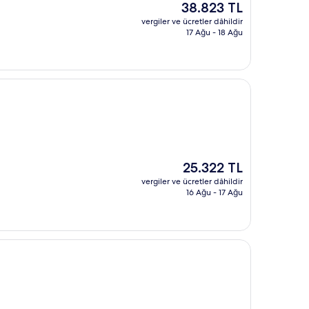
Güncel
38.823 TL
fiyat:
vergiler ve ücretler dâhildir
38.823 TL
17 Ağu - 18 Ağu
Güncel
25.322 TL
fiyat:
vergiler ve ücretler dâhildir
25.322 TL
16 Ağu - 17 Ağu