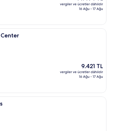
fiyat:
vergiler ve ücretler dâhildir
14.494 TL
16 Ağu - 17 Ağu
 Center
Güncel
9.421 TL
fiyat:
vergiler ve ücretler dâhildir
9.421 TL
16 Ağu - 17 Ağu
s