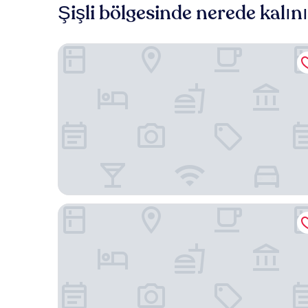
Şişli bölgesinde nerede kalın
Swissotel The Bosphorus Istanbul
The Peninsula İstanbul