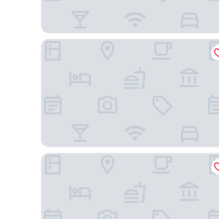
Ciragan Palace Kempinski
The Ritz-Carlton, Istanbul