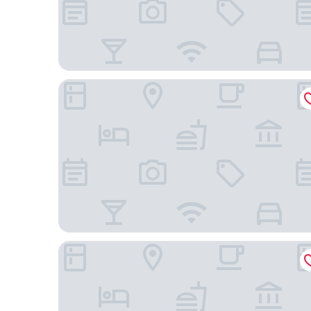
Rixos Tersane İstanbul
The Marmara Taksim