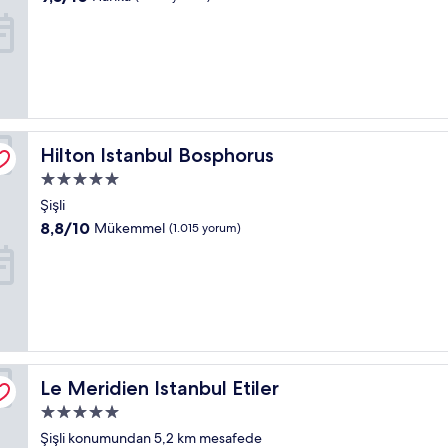
yeri
üzerinden
9.0,
Harika,
(1.009
yorum)
Hilton Istanbul Bosphorus
Hilton Istanbul Bosphorus
5.0
yıldızlı
Şişli
konaklama
10
8,8/10
Mükemmel
(1.015 yorum)
yeri
üzerinden
8.8,
Mükemmel,
(1.015
yorum)
Le Meridien Istanbul Etiler
Le Meridien Istanbul Etiler
5.0
yıldızlı
Şişli konumundan 5,2 km mesafede