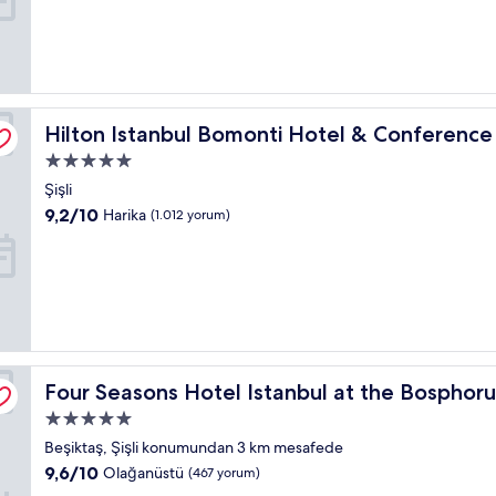
Olağanüstü,
(1.084
yorum)
er
Hilton Istanbul Bomonti Hotel & Conference Center
Hilton Istanbul Bomonti Hotel & Conference
5.0
yıldızlı
Şişli
konaklama
10
9,2/10
Harika
(1.012 yorum)
yeri
üzerinden
9.2,
Harika,
(1.012
yorum)
Four Seasons Hotel Istanbul at the Bosphorus
Four Seasons Hotel Istanbul at the Bosphoru
5.0
yıldızlı
Beşiktaş, Şişli konumundan 3 km mesafede
konaklama
10
9,6/10
Olağanüstü
(467 yorum)
yeri
üzerinden