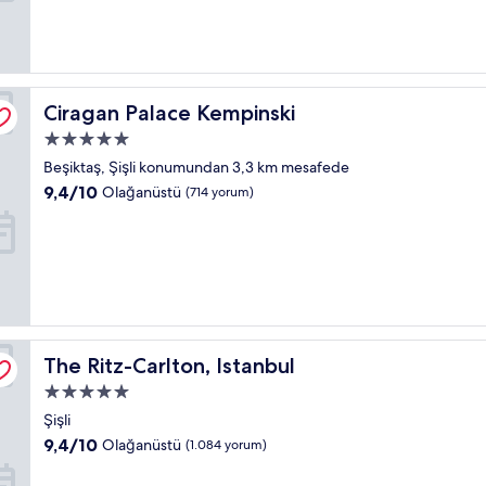
(126
yorum)
Ciragan Palace Kempinski
Ciragan Palace Kempinski
5.0
yıldızlı
Beşiktaş, Şişli konumundan 3,3 km mesafede
konaklama
10
9,4/10
Olağanüstü
(714 yorum)
yeri
üzerinden
9.4,
Olağanüstü,
(714
yorum)
The Ritz-Carlton, Istanbul
The Ritz-Carlton, Istanbul
5.0
yıldızlı
Şişli
konaklama
10
9,4/10
Olağanüstü
(1.084 yorum)
yeri
üzerinden
9.4,