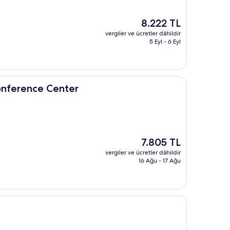
Güncel
8.222 TL
fiyat:
vergiler ve ücretler dâhildir
8.222 TL
5 Eyl - 6 Eyl
nter
nference Center
Güncel
7.805 TL
fiyat:
vergiler ve ücretler dâhildir
7.805 TL
16 Ağu - 17 Ağu