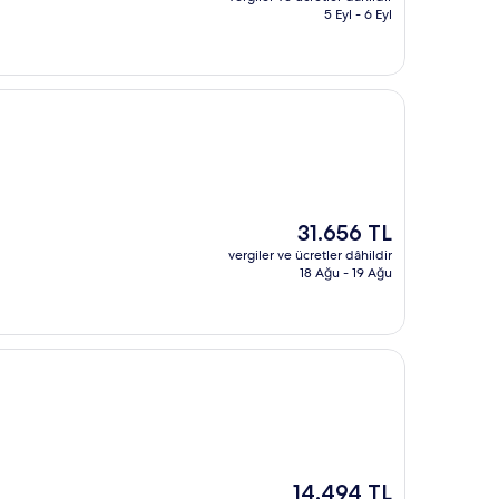
40.888 TL
5 Eyl - 6 Eyl
Güncel
31.656 TL
fiyat:
vergiler ve ücretler dâhildir
31.656 TL
18 Ağu - 19 Ağu
Güncel
14.494 TL