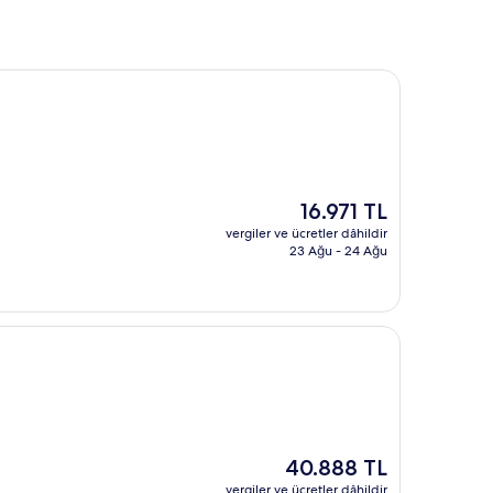
Güncel
16.971 TL
fiyat:
vergiler ve ücretler dâhildir
16.971 TL
23 Ağu - 24 Ağu
Güncel
40.888 TL
fiyat:
vergiler ve ücretler dâhildir