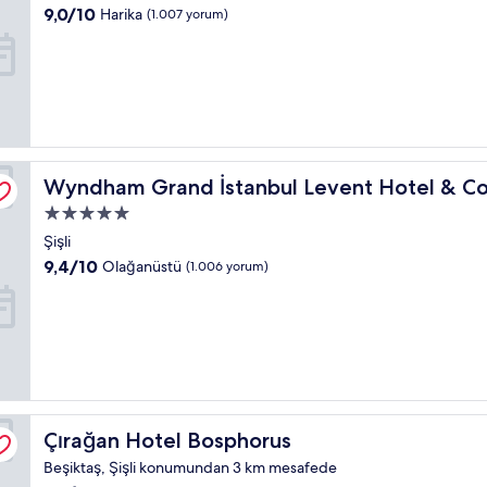
konaklama
10
9,0/10
Harika
(1.007 yorum)
yeri
üzerinden
9.0,
Harika,
(1.007
yorum)
nce Center
Wyndham Grand İstanbul Levent Hotel & Conference Ce
Wyndham Grand İstanbul Levent Hotel & Co
5.0
yıldızlı
Şişli
konaklama
10
9,4/10
Olağanüstü
(1.006 yorum)
yeri
üzerinden
9.4,
Olağanüstü,
(1.006
yorum)
Çırağan Hotel Bosphorus
Çırağan Hotel Bosphorus
Beşiktaş, Şişli konumundan 3 km mesafede