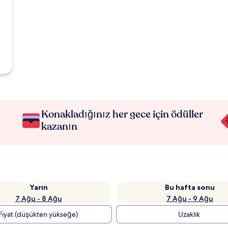
Konakladığınız her gece için ödüller
kazanın
Yarın
Bu hafta sonu
7 Ağu - 8 Ağu
7 Ağu - 9 Ağu
Fiyat (düşükten yükseğe)
Uzaklık