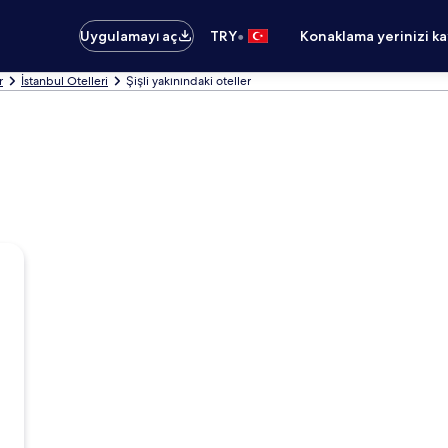
•
Uygulamayı aç
TRY
Konaklama yerinizi k
r
İstanbul Otelleri
Şişli yakınındaki oteller