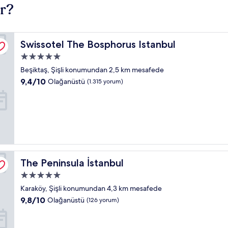
ır?
Swissotel The Bosphorus Istanbul
Swissotel The Bosphorus Istanbul
5.0
yıldızlı
Beşiktaş, Şişli konumundan 2,5 km mesafede
konaklama
10
9,4/10
Olağanüstü
(1.315 yorum)
yeri
üzerinden
9.4,
Olağanüstü,
(1.315
yorum)
The Peninsula İstanbul
The Peninsula İstanbul
5.0
yıldızlı
Karaköy, Şişli konumundan 4,3 km mesafede
konaklama
10
9,8/10
Olağanüstü
(126 yorum)
yeri
üzerinden
9.8,
Olağanüstü,