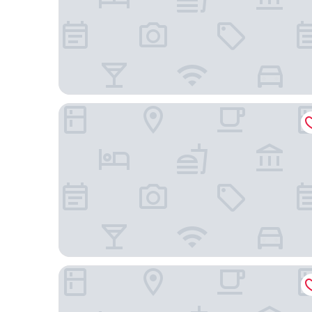
Wyndham Grand İstanbul Levent Hotel & Confere
Çırağan Hotel Bosphorus