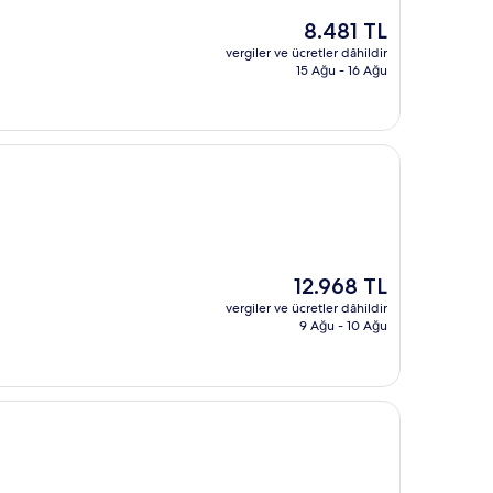
Güncel
8.481 TL
fiyat:
vergiler ve ücretler dâhildir
8.481 TL
15 Ağu - 16 Ağu
Güncel
12.968 TL
fiyat:
vergiler ve ücretler dâhildir
12.968 TL
9 Ağu - 10 Ağu