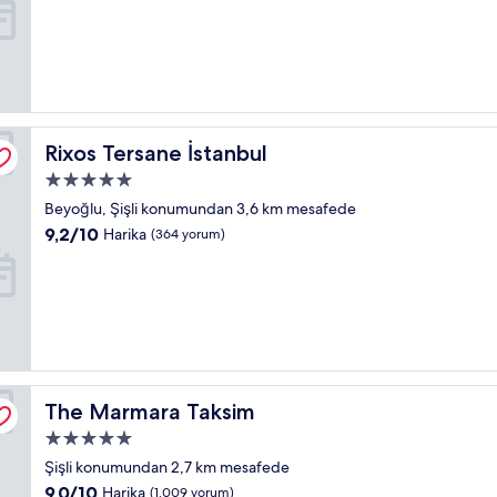
9.6,
Olağanüstü,
(467
yorum)
Rixos Tersane İstanbul
Rixos Tersane İstanbul
5.0
yıldızlı
Beyoğlu, Şişli konumundan 3,6 km mesafede
konaklama
10
9,2/10
Harika
(364 yorum)
yeri
üzerinden
9.2,
Harika,
(364
yorum)
The Marmara Taksim
The Marmara Taksim
5.0
yıldızlı
Şişli konumundan 2,7 km mesafede
konaklama
10
9,0/10
Harika
(1.009 yorum)