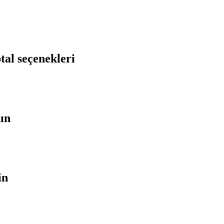
tal seçenekleri
nın
in