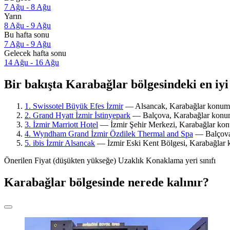
7 Ağu - 8 Ağu
Yarın
8 Ağu - 9 Ağu
Bu hafta sonu
7 Ağu - 9 Ağu
Gelecek hafta sonu
14 Ağu - 16 Ağu
Bir bakışta Karabağlar bölgesindeki en iyi 
1. Swissotel Büyük Efes İzmir
— Alsancak, Karabağlar konumund
2. Grand Hyatt İzmir İstinyepark
— Balçova, Karabağlar konumun
3. İzmir Marriott Hotel
— İzmir Şehir Merkezi, Karabağlar konum
4. Wyndham Grand İzmir Özdilek Thermal and Spa
— Balçova,
5. ibis İzmir Alsancak
— İzmir Eski Kent Bölgesi, Karabağlar ko
Önerilen
Fiyat (düşükten yükseğe)
Uzaklık
Konaklama yeri sınıfı
Karabağlar bölgesinde nerede kalınır?