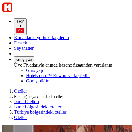
TRY
•
Konaklama yerinizi kaydedin
Destek
Seyahatler
Giriş yap
Üye Fiyatlarıyla anında kazanç fırsatından yararlanın
Giriş yap
Hotels.com™ Rewards'u keşfedin
Görüş bildir
Oteller
Karabağlar yakınındaki oteller
İzmir Otelleri
İzmir bölgesindeki oteller
Türkiye bölgesindeki oteller
Oteller