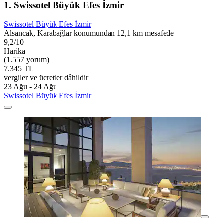
1. Swissotel Büyük Efes İzmir
Swissotel Büyük Efes İzmir
Alsancak, Karabağlar konumundan 12,1 km mesafede
9,2/10
Harika
(1.557 yorum)
7.345 TL
vergiler ve ücretler dâhildir
23 Ağu - 24 Ağu
Swissotel Büyük Efes İzmir