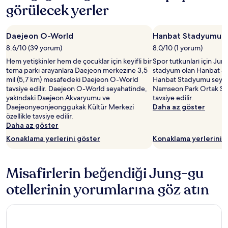
görülecek yerler
Daejeon O-World
Hanbat Stadyumu
8.6/10 (39 yorum)
8.0/10 (1 yorum)
Hem yetişkinler hem de çocuklar için keyifli bir
Spor tutkunları için Ju
tema parkı arayanlara Daejeon merkezine 3,5
stadyum olan Hanbat Sta
mil (5,7 km) mesafedeki Daejeon O-World
Hanbat Stadyumu seyah
tavsiye edilir. Daejeon O-World seyahatinde,
Namseon Park Ortak Spo
yakındaki Daejeon Akvaryumu ve
tavsiye edilir.
Daejeonyeonjeonggukak Kültür Merkezi
Daha az göster
özellikle tavsiye edilir.
Daha az göster
Konaklama yerlerini göster
Konaklama yerlerini 
Misafirlerin beğendiği Jung-gu
otellerinin yorumlarına göz atın
LOTTE CITY HOTEL DAEJEON