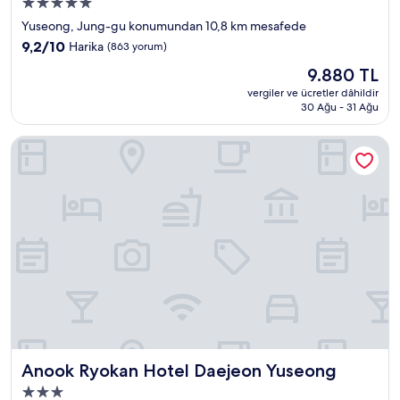
5.0
yıldızlı
Yuseong, Jung-gu konumundan 10,8 km mesafede
konaklama
10
9,2/10
Harika
(863 yorum)
yeri
üzerinden
Güncel
9.880 TL
9.2,
fiyat:
Harika,
vergiler ve ücretler dâhildir
9.880 TL
30 Ağu - 31 Ağu
(863
yorum)
Anook Ryokan Hotel Daejeon Yuseong
Anook Ryokan Hotel Daejeon Yuseong
Anook Ryokan Hotel Daejeon Yuseong
3.0