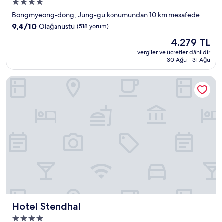
4.0
yıldızlı
Bongmyeong-dong, Jung-gu konumundan 10 km mesafede
konaklama
10
9,4/10
Olağanüstü
(518 yorum)
yeri
üzerinden
Güncel
4.279 TL
9.4,
fiyat:
Olağanüstü,
vergiler ve ücretler dâhildir
4.279 TL
30 Ağu - 31 Ağu
(518
yorum)
Hotel Stendhal
Hotel Stendhal
Hotel Stendhal
4.0