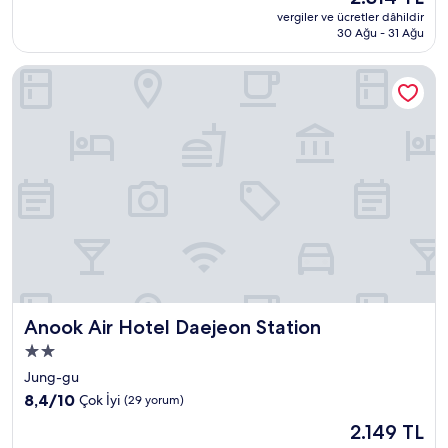
fiyat:
Olağanüstü,
vergiler ve ücretler dâhildir
2.314 TL
30 Ağu - 31 Ağu
(23
yorum)
Anook Air Hotel Daejeon Station
Anook Air Hotel Daejeon Station
Anook Air Hotel Daejeon Station
2.0
yıldızlı
Jung-gu
konaklama
10
8,4/10
Çok İyi
(29 yorum)
yeri
üzerinden
Güncel
2.149 TL
8.4,
fiyat: