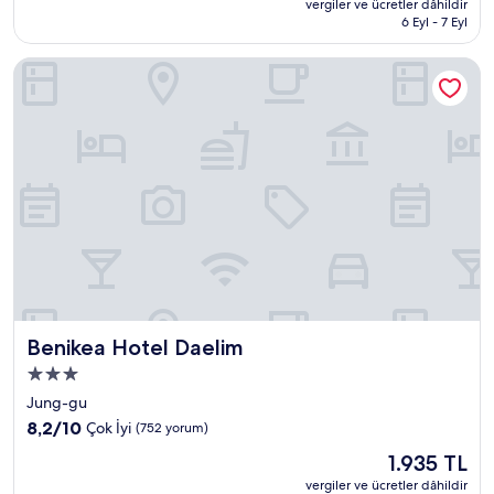
Çok
vergiler ve ücretler dâhildir
2.149 TL
6 Eyl - 7 Eyl
İyi,
(29
yorum)
Benikea Hotel Daelim
Benikea Hotel Daelim
Benikea Hotel Daelim
3.0
yıldızlı
Jung-gu
konaklama
10
8,2/10
Çok İyi
(752 yorum)
yeri
üzerinden
Güncel
1.935 TL
8.2,
fiyat:
Çok
vergiler ve ücretler dâhildir