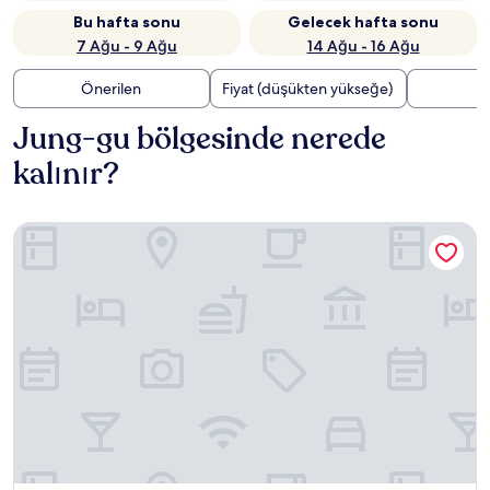
Bu hafta sonu
Gelecek hafta sonu
7 Ağu - 9 Ağu
14 Ağu - 16 Ağu
Önerilen
Fiyat (düşükten yükseğe)
U
Jung-gu bölgesinde nerede
kalınır?
LOTTE CITY HOTEL DAEJEON