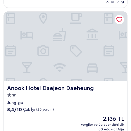
2.611 TL
6 Eyl - 7 Eyl
(69
yorum)
Anook Hotel Daejeon Daeheung
Anook Hotel Daejeon Daeheung
Anook Hotel Daejeon Daeheung
2.0
yıldızlı
Jung-gu
konaklama
10
8,4/10
Çok İyi
(25 yorum)
yeri
üzerinden
Güncel
2.136 TL
8.4,
fiyat:
Çok
vergiler ve ücretler dâhildir
2.136 TL
30 Ağu - 31 Ağu
İyi,