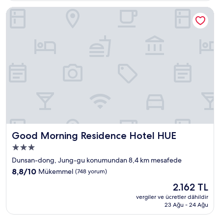
yorum)
Good Morning Residence Hotel HUE
Good Morning Residence Hotel HUE
Good Morning Residence Hotel HUE
3.0
yıldızlı
Dunsan-dong, Jung-gu konumundan 8,4 km mesafede
konaklama
10
8,8/10
Mükemmel
(748 yorum)
yeri
üzerinden
Güncel
2.162 TL
8.8,
fiyat:
Mükemmel,
vergiler ve ücretler dâhildir
2.162 TL
23 Ağu - 24 Ağu
(748
yorum)