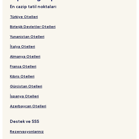
Senu-Ri Otelleri
En cazip tatil noktaları
Namdari Otelleri
Türkiye Otelleri
Almoe Otelleri
Birleşik Devletler Otelleri
Kongju-Mal Otelleri
Yunanistan Otelleri
Daejeon Otelleri
İtalya Otelleri
Daejeon Secheon İstasyonu yakınındaki oteller
Almanya Otelleri
Hanbat Arboretumu yakınındaki oteller
Daejeon şehrindeki Lüks Oteller
Fransa Otelleri
Hanbat Stadyumu yakınındaki oteller
Kıbrıs Otelleri
Daejeon O-World yakınındaki oteller
Gürcistan Otelleri
Musu Otelleri
İspanya Otelleri
Dunsan-Dong Otelleri
Azerbaycan Otelleri
Daejeon şehrindeki Ekonomik Oteller
Destek ve SSS
Daejeon Konumundaki 2 Yıldızlı Oteller
Daejeon Yönetim Kompleksi İstasyonu yakınındaki oteller
Rezervasyonlarınız