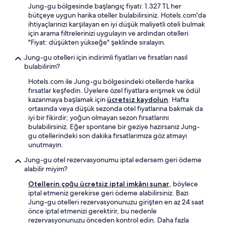
Jung-gu bölgesinde başlangıç fiyatı: 1.327 TL her
bütçeye uygun harika oteller bulabilirsiniz. Hotels.com'da
ihtiyaçlarınızı karşılayan en iyi düşük maliyetli oteli bulmak
için arama filtrelerinizi uygulayın ve ardından otelleri
"Fiyat: düşükten yükseğe" şeklinde sıralayın.
Jung-gu otelleri için indirimli fiyatları ve fırsatları nasıl
bulabilirim?
Hotels.com ile Jung-gu bölgesindeki otellerde harika
fırsatlar keşfedin. Üyelere özel fiyatlara erişmek ve ödül
kazanmaya başlamak için
ücretsiz kaydolun
. Hafta
ortasında veya düşük sezonda otel fiyatlarına bakmak da
iyi bir fikirdir; yoğun olmayan sezon fırsatlarını
bulabilirsiniz. Eğer spontane bir geziye hazırsanız Jung-
gu otellerindeki son dakika fırsatlarımıza göz atmayı
unutmayın.
Jung-gu otel rezervasyonumu iptal edersem geri ödeme
alabilir miyim?
Otellerin çoğu ücretsiz iptal imkânı sunar
, böylece
iptal etmeniz gerekirse geri ödeme alabilirsiniz. Bazı
Jung-gu otelleri rezervasyonunuzu girişten en az 24 saat
önce iptal etmenizi gerektirir, bu nedenle
rezervasyonunuzu önceden kontrol edin. Daha fazla