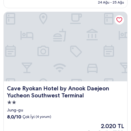
1.935 TL
24 Ağu - 25 Ağu
İyi,
(752
yorum)
Cave Ryokan Hotel by Anook Daejeon Yucheon Southwest T
Cave Ryokan Hotel by Anook Daejeon Yucheon Southwest
Cave Ryokan Hotel by Anook Daejeon
Yucheon Southwest Terminal
2.0
yıldızlı
Jung-gu
konaklama
10
8,0/10
Çok İyi
(4 yorum)
yeri
üzerinden
Güncel
2.020 TL
8.0,
fiyat: