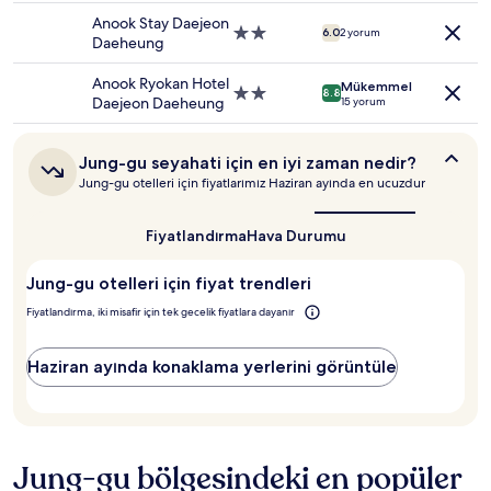
olabilir.
konaklama
Anook Stay Daejeon
yeri
2.0
6.0
2 yorum
Daeheung
yıldızlı
konaklama
Anook Ryokan Hotel
Mükemmel
yeri
2.0
8.8
Daejeon Daeheung
15 yorum
yıldızlı
konaklama
yeri
Jung-
Jung-gu seyahati için en iyi zaman nedir?
gu
Jung-gu otelleri için fiyatlarımız Haziran ayında en ucuzdur
seyahati
için
en
Fiyatlandırma
Hava Durumu
iyi
zaman
Jung-gu otelleri için fiyat trendleri
nedir?
Fiyatlandırma, iki misafir için tek gecelik fiyatlara dayanır
Haziran ayında konaklama yerlerini görüntüle
Jung-gu bölgesindeki en popüler