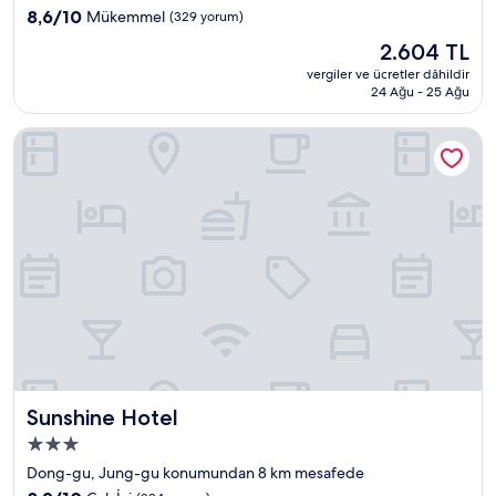
konaklama
10
8,6/10
Mükemmel
(329 yorum)
yeri
üzerinden
Güncel
2.604 TL
8.6,
fiyat:
Mükemmel,
vergiler ve ücretler dâhildir
2.604 TL
24 Ağu - 25 Ağu
(329
yorum)
Sunshine Hotel
Sunshine Hotel
Sunshine Hotel
3.0
yıldızlı
Dong-gu, Jung-gu konumundan 8 km mesafede
konaklama