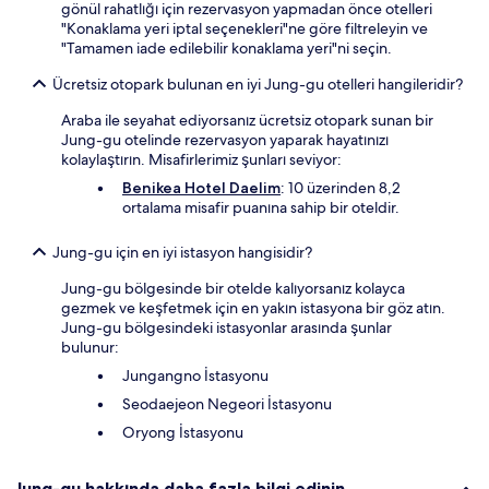
gönül rahatlığı için rezervasyon yapmadan önce otelleri
"Konaklama yeri iptal seçenekleri"ne göre filtreleyin ve
"Tamamen iade edilebilir konaklama yeri"ni seçin.
Ücretsiz otopark bulunan en iyi Jung-gu otelleri hangileridir?
Araba ile seyahat ediyorsanız ücretsiz otopark sunan bir
Jung-gu otelinde rezervasyon yaparak hayatınızı
kolaylaştırın. Misafirlerimiz şunları seviyor:
Benikea Hotel Daelim
: 10 üzerinden 8,2
ortalama misafir puanına sahip bir oteldir.
Jung-gu için en iyi istasyon hangisidir?
Jung-gu bölgesinde bir otelde kalıyorsanız kolayca
gezmek ve keşfetmek için en yakın istasyona bir göz atın.
Jung-gu bölgesindeki istasyonlar arasında şunlar
bulunur:
Jungangno İstasyonu
Seodaejeon Negeori İstasyonu
Oryong İstasyonu
Jung-gu hakkında daha fazla bilgi edinin