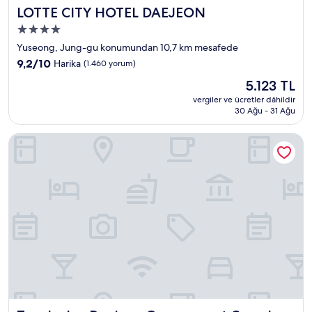
LOTTE CITY HOTEL DAEJEON
LOTTE CITY HOTEL DAEJEON
4.0
yıldızlı
Yuseong, Jung-gu konumundan 10,7 km mesafede
konaklama
10
9,2/10
Harika
(1.460 yorum)
yeri
üzerinden
Güncel
5.123 TL
9.2,
fiyat:
Harika,
vergiler ve ücretler dâhildir
5.123 TL
30 Ağu - 31 Ağu
(1.460
yorum)
Toyoko Inn Daejeon Government Complex