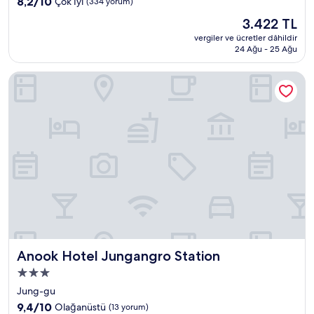
10
8,2/10
Çok İyi
(334 yorum)
yeri
üzerinden
Güncel
3.422 TL
8.2,
fiyat:
Çok
vergiler ve ücretler dâhildir
3.422 TL
24 Ağu - 25 Ağu
İyi,
(334
yorum)
Anook Hotel Jungangro Station
Anook Hotel Jungangro Station
Anook Hotel Jungangro Station
3.0
yıldızlı
Jung-gu
konaklama
10
9,4/10
Olağanüstü
(13 yorum)