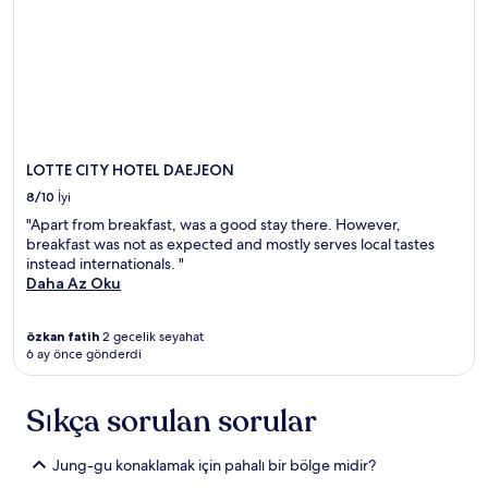
LOTTE CITY HOTEL DAEJEON
8/10
İyi
"Apart from breakfast, was a good stay there. However,
breakfast was not as expected and mostly serves local tastes
instead internationals. "
Daha Az Oku
özkan fatih
2 gecelik seyahat
6 ay önce gönderdi
Sıkça sorulan sorular
Jung-gu konaklamak için pahalı bir bölge midir?