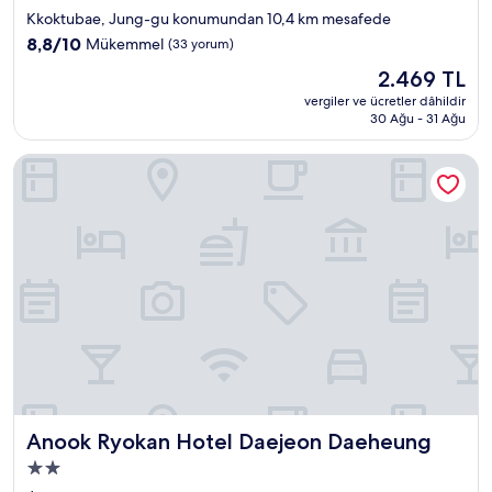
yıldızlı
Kkoktubae, Jung-gu konumundan 10,4 km mesafede
konaklama
10
8,8/10
Mükemmel
(33 yorum)
yeri
üzerinden
Güncel
2.469 TL
8.8,
fiyat:
Mükemmel,
vergiler ve ücretler dâhildir
2.469 TL
30 Ağu - 31 Ağu
(33
yorum)
Anook Ryokan Hotel Daejeon Daeheung
Anook Ryokan Hotel Daejeon Daeheung
Anook Ryokan Hotel Daejeon Daeheung
2.0