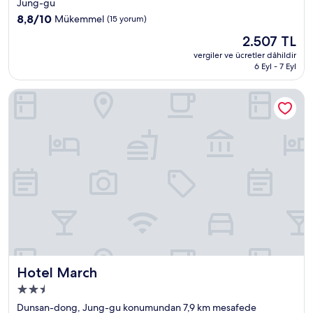
yıldızlı
Jung-gu
konaklama
10
8,8/10
Mükemmel
(15 yorum)
yeri
üzerinden
Güncel
2.507 TL
8.8,
fiyat:
Mükemmel,
vergiler ve ücretler dâhildir
2.507 TL
6 Eyl - 7 Eyl
(15
yorum)
Hotel March
Hotel March
Hotel March
2.5
yıldızlı
Dunsan-dong, Jung-gu konumundan 7,9 km mesafede