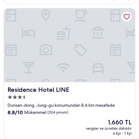
(25
yorum)
Residence Hotel LINE
Residence Hotel LINE
Residence Hotel LINE
3.5
yıldızlı
Dunsan-dong, Jung-gu konumundan 8,6 km mesafede
konaklama
10
8,8/10
Mükemmel
(324 yorum)
yeri
üzerinden
Güncel
1.660 TL
8.8,
fiyat:
Mükemmel,
vergiler ve ücretler dâhildir
1.660 TL
6 Eyl - 7 Eyl
(324