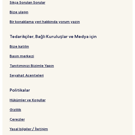
Daejeon şehrindeki Aile Dostu Oteller
Sıkça Sorulan Sorular
Namseon Park Ortak Spor Salonu yakınındaki oteller
Bize ulaşın
Bomunsan Parkı yakınındaki oteller
Bir konaklama yeri hakkında yorum yazın
Torae-Mal Otelleri
Tedarikçiler, Bağlı Kuruluşlar ve Medya için
Royal Bowling Salonu yakınındaki oteller
Bize katılın
Daejeon Sanat Müzesi yakınındaki oteller
Dong-Gu şehrindeki Otoparklı Oteller
Basın merkezi
Gold Bowling Salonu yakınındaki oteller
Tanıtımınızı Bizimle Yapın
Jung-Gu Konumundaki 2 Yıldızlı Oteller
Seyahat Acenteleri
Kore Yüksek Bilim ve Teknoloji Enstitüsü yakınındaki oteller
Politikalar
Seo-Gu Otelleri
Hükümler ve Koşullar
Daejeon Konumundaki 3 Yıldızlı Oteller
Gizlilik
Sanso-Gol Otelleri
Yuseong Otelleri
Çerezler
Yasal bilgiler / İletişim