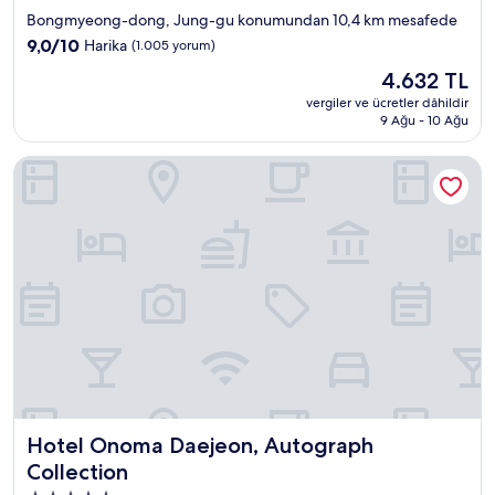
yıldızlı
Bongmyeong-dong, Jung-gu konumundan 10,4 km mesafede
konaklama
10
9,0/10
Harika
(1.005 yorum)
yeri
üzerinden
Güncel
4.632 TL
9.0,
fiyat:
Harika,
vergiler ve ücretler dâhildir
4.632 TL
9 Ağu - 10 Ağu
(1.005
yorum)
Hotel Onoma Daejeon, Autograph Collection
Hotel Onoma Daejeon, Autograph Collection
Hotel Onoma Daejeon, Autograph
Collection