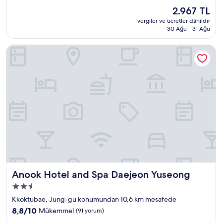
yeri
üzerinden
Güncel
2.967 TL
9.4,
fiyat:
Olağanüstü,
vergiler ve ücretler dâhildir
2.967 TL
30 Ağu - 31 Ağu
(13
yorum)
Anook Hotel and Spa Daejeon Yuseong
Anook Hotel and Spa Daejeon Yuseong
Anook Hotel and Spa Daejeon Yuseong
2.5
yıldızlı
Kkoktubae, Jung-gu konumundan 10,6 km mesafede
konaklama
10
8,8/10
Mükemmel
(91 yorum)
yeri
üzerinden