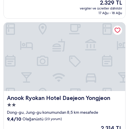
Güncel
2.329 TL
8.8,
fiyat:
Mükemmel,
vergiler ve ücretler dâhildir
2.329 TL
17 Ağu - 18 Ağu
(91
yorum)
Anook Ryokan Hotel Daejeon Yongjeon
Anook Ryokan Hotel Daejeon Yongjeon
Anook Ryokan Hotel Daejeon Yongjeon
2.0
yıldızlı
Dong-gu, Jung-gu konumundan 8,5 km mesafede
konaklama
10
9,4/10
Olağanüstü
(23 yorum)
yeri
üzerinden
Güncel
2.314 TL
9.4,