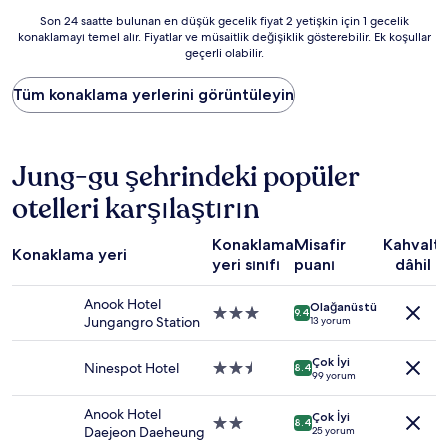
Son
Son 24 saatte bulunan en düşük gecelik fiyat 2 yetişkin için 1 gecelik
konaklamayı temel alır. Fiyatlar ve müsaitlik değişiklik gösterebilir. Ek koşullar
24
geçerli olabilir.
saatte
bulunan
en
Tüm konaklama yerlerini görüntüleyin
düşük
gecelik
fiyat
2
Jung-gu şehrindeki popüler
yetişkin
otelleri karşılaştırın
için
1
gecelik
Konaklama
Misafir
Kahvaltı
Konaklama yeri
konaklamayı
yeri sınıfı
puanı
dâhil
temel
alır.
Anook Hotel
Olağanüstü
Fiyatlar
3.0
9.4
Jungangro Station
13 yorum
ve
yıldızlı
müsaitlik
konaklama
değişiklik
Çok İyi
yeri
Ninespot Hotel
2.5
8.4
99 yorum
gösterebilir.
yıldızlı
Ek
konaklama
Anook Hotel
koşullar
Çok İyi
yeri
2.0
8.4
Daejeon Daeheung
25 yorum
geçerli
yıldızlı