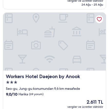
Çok
vergiler ve ücretler dâhildir
2.020 TL
24 Ağu - 25 Ağu
İyi,
(4
yorum)
Workers Hotel Daejeon by Anook
Workers Hotel Daejeon by Anook
Workers Hotel Daejeon by Anook
3.0
yıldızlı
Seo-gu, Jung-gu konumundan 9,6 km mesafede
konaklama
10
9,0/10
Harika
(69 yorum)
yeri
üzerinden
Güncel
2.611 TL
9.0,
fiyat:
Harika,
vergiler ve ücretler dâhildir