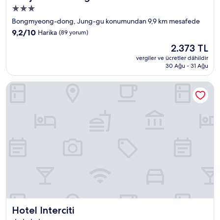
3.0
yıldızlı
Bongmyeong-dong, Jung-gu konumundan 9,9 km mesafede
konaklama
10
9,2/10
Harika
(89 yorum)
yeri
üzerinden
Güncel
2.373 TL
9.2,
fiyat:
Harika,
vergiler ve ücretler dâhildir
2.373 TL
30 Ağu - 31 Ağu
(89
yorum)
Hotel Interciti
Hotel Interciti
Hotel Interciti