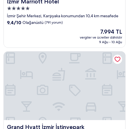
İzmir Marriott Hotel
İzmir Marriott Hotel
5.0
yıldızlı
İzmir Şehir Merkezi, Karşıyaka konumundan 10,4 km mesafede
konaklama
10
9,4/10
Olağanüstü
(791 yorum)
yeri
üzerinden
Güncel
7.994 TL
9.4,
fiyat:
Olağanüstü,
vergiler ve ücretler dâhildir
7.994 TL
9 Ağu - 10 Ağu
(791
yorum)
Grand Hyatt İzmir İstinyepark
Grand Hyatt İzmir İstinyepark
Grand Hyatt İzmir İstinyepark