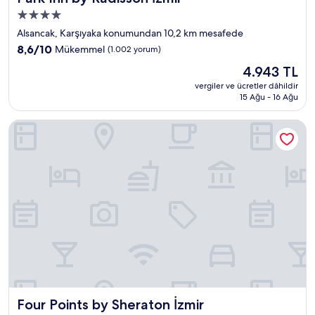
4.0
yıldızlı
Alsancak, Karşıyaka konumundan 10,2 km mesafede
konaklama
10
8,6/10
Mükemmel
(1.002 yorum)
yeri
üzerinden
Güncel
4.943 TL
8.6,
fiyat:
Mükemmel,
vergiler ve ücretler dâhildir
4.943 TL
15 Ağu - 16 Ağu
(1.002
yorum)
Four Points by Sheraton İzmir
Four Points by Sheraton İzmir
Four Points by Sheraton İzmir