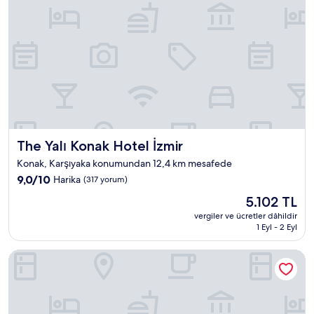
The Yalı Konak Hotel İzmir
The Yalı Konak Hotel İzmir
Konak, Karşıyaka konumundan 12,4 km mesafede
10
9,0/10
Harika
(317 yorum)
üzerinden
Güncel
5.102 TL
9.0,
fiyat:
Harika,
vergiler ve ücretler dâhildir
5.102 TL
1 Eyl - 2 Eyl
(317
yorum)
Kordon Hotel Cankaya