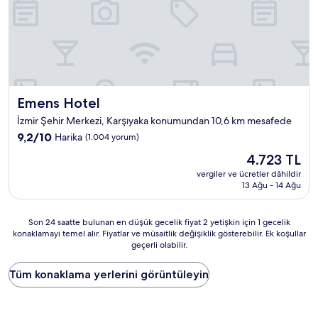
Emens Hotel
Emens Hotel
İzmir Şehir Merkezi, Karşıyaka konumundan 10,6 km mesafede
10
9,2/10
Harika
(1.004 yorum)
üzerinden
Güncel
4.723 TL
9.2,
fiyat:
Harika,
vergiler ve ücretler dâhildir
4.723 TL
13 Ağu - 14 Ağu
(1.004
yorum)
Son
Son 24 saatte bulunan en düşük gecelik fiyat 2 yetişkin için 1 gecelik
konaklamayı temel alır. Fiyatlar ve müsaitlik değişiklik gösterebilir. Ek koşullar
24
geçerli olabilir.
saatte
bulunan
en
Tüm konaklama yerlerini görüntüleyin
düşük
gecelik
fiyat