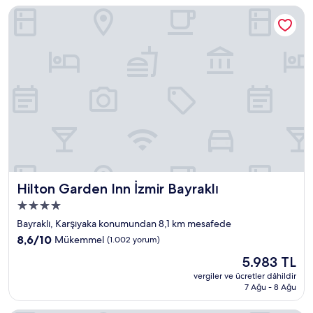
Hilton Garden Inn İzmir Bayraklı
Hilton Garden Inn İzmir Bayraklı
Hilton Garden Inn İzmir Bayraklı
4.0
yıldızlı
Bayraklı, Karşıyaka konumundan 8,1 km mesafede
konaklama
10
8,6/10
Mükemmel
(1.002 yorum)
yeri
üzerinden
Güncel
5.983 TL
8.6,
fiyat:
Mükemmel,
vergiler ve ücretler dâhildir
5.983 TL
7 Ağu - 8 Ağu
(1.002
yorum)