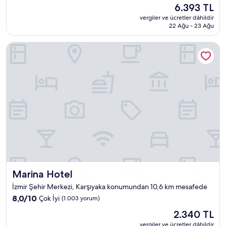
Güncel
6.393 TL
8.4,
fiyat:
Çok
vergiler ve ücretler dâhildir
6.393 TL
22 Ağu - 23 Ağu
İyi,
(767
yorum)
Marina Hotel
Marina Hotel
Marina Hotel
İzmir Şehir Merkezi, Karşıyaka konumundan 10,6 km mesafede
10
8,0/10
Çok İyi
(1.003 yorum)
üzerinden
Güncel
2.340 TL
8.0,
fiyat:
Çok
vergiler ve ücretler dâhildir