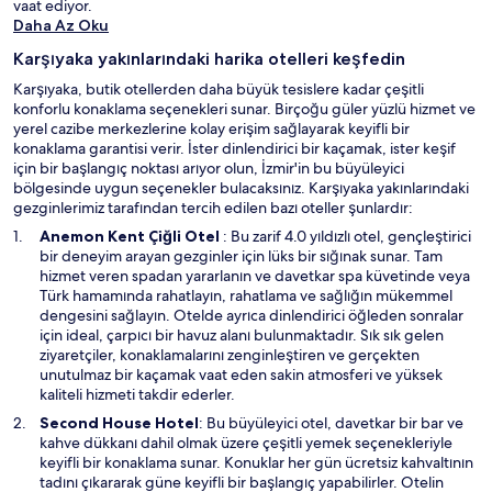
vaat ediyor.
Daha Az Oku
Karşıyaka yakınlarındaki harika otelleri keşfedin
Karşıyaka, butik otellerden daha büyük tesislere kadar çeşitli
konforlu konaklama seçenekleri sunar. Birçoğu güler yüzlü hizmet ve
yerel cazibe merkezlerine kolay erişim sağlayarak keyifli bir
konaklama garantisi verir. İster dinlendirici bir kaçamak, ister keşif
için bir başlangıç noktası arıyor olun, İzmir'in bu büyüleyici
bölgesinde uygun seçenekler bulacaksınız. Karşıyaka yakınlarındaki
gezginlerimiz tarafından tercih edilen bazı oteller şunlardır:
Y
Anemon Kent Çiğli Otel
: Bu zarif 4.0 yıldızlı otel, gençleştirici
e
bir deneyim arayan gezginler için lüks bir sığınak sunar. Tam
n
hizmet veren spadan yararlanın ve davetkar spa küvetinde veya
i
Türk hamamında rahatlayın, rahatlama ve sağlığın mükemmel
b
dengesini sağlayın. Otelde ayrıca dinlendirici öğleden sonralar
i
için ideal, çarpıcı bir havuz alanı bulunmaktadır. Sık sık gelen
r
ziyaretçiler, konaklamalarını zenginleştiren ve gerçekten
p
unutulmaz bir kaçamak vaat eden sakin atmosferi ve yüksek
e
kaliteli hizmeti takdir ederler.
n
Y
Second House Hotel
: Bu büyüleyici otel, davetkar bir bar ve
c
e
kahve dükkanı dahil olmak üzere çeşitli yemek seçenekleriyle
e
n
keyifli bir konaklama sunar. Konuklar her gün ücretsiz kahvaltının
r
i
tadını çıkararak güne keyifli bir başlangıç yapabilirler. Otelin