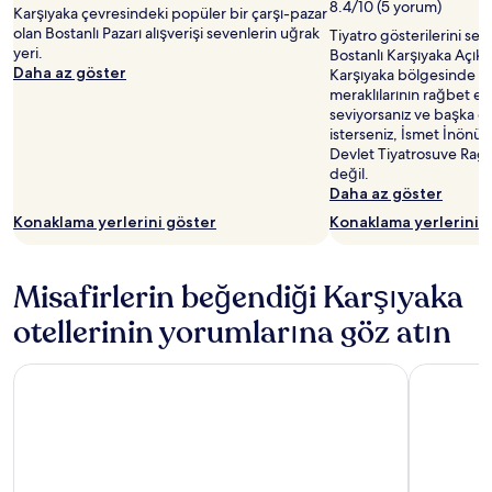
8.4/10 (5 yorum)
Karşıyaka çevresindeki popüler bir çarşı-pazar
olan Bostanlı Pazarı alışverişi sevenlerin uğrak
Tiyatro gösterilerini seve
yeri.
Bostanlı Karşıyaka Açık 
Daha az göster
Karşıyaka bölgesinde kü
meraklılarının rağbet etti
seviyorsanız ve başka g
isterseniz, İsmet İnönü 
Devlet Tiyatrosuve Ragı
değil.
Daha az göster
Konaklama yerlerini göster
Konaklama yerlerini 
Misafirlerin beğendiği Karşıyaka
otellerinin yorumlarına göz atın
ibis İzmir Alsancak
Park Inn b