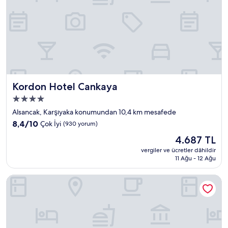
Kordon Hotel Cankaya
Kordon Hotel Cankaya
4.0
yıldızlı
Alsancak, Karşıyaka konumundan 10,4 km mesafede
konaklama
10
8,4/10
Çok İyi
(930 yorum)
yeri
üzerinden
Güncel
4.687 TL
8.4,
fiyat:
Çok
vergiler ve ücretler dâhildir
4.687 TL
11 Ağu - 12 Ağu
İyi,
(930
yorum)
İzmir Palas Otel