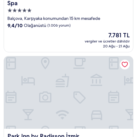
Spa
5.0
yıldızlı
Balçova, Karşıyaka konumundan 15 km mesafede
konaklama
10
9,4/10
Olağanüstü
(1.006 yorum)
yeri
üzerinden
Güncel
7.781 TL
9.4,
fiyat:
Olağanüstü,
vergiler ve ücretler dâhildir
7.781 TL
20 Ağu - 21 Ağu
(1.006
yorum)
Park Inn by Radisson İzmir
Park Inn by Radisson İzmir
Park Inn by Radisson İzmir