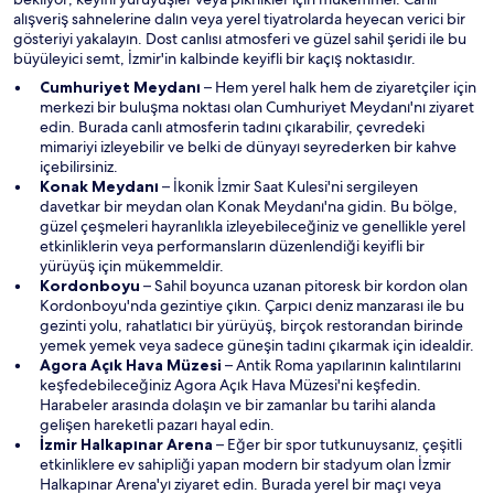
l
r
alışveriş sahnelerine dalın veya yerel tiyatrolarda heyecan verici bir
ı
e
gösteriyi yakalayın. Dost canlısı atmosferi ve güzel sahil şeridi ile bu
r
d
büyüleyici semt, İzmir'in kalbinde keyifli bir kaçış noktasıdır.
e
Y
Cumhuriyet Meydanı
– Hem yerel halk hem de ziyaretçiler için
a
e
merkezi bir buluşma noktası olan Cumhuriyet Meydanı'nı ziyaret
ç
n
edin. Burada canlı atmosferin tadını çıkarabilir, çevredeki
ı
i
mimariyi izleyebilir ve belki de dünyayı seyrederken bir kahve
l
b
içebilirsiniz.
ı
Y
i
Konak Meydanı
– İkonik İzmir Saat Kulesi'ni sergileyen
r
e
r
davetkar bir meydan olan Konak Meydanı'na gidin. Bu bölge,
n
p
güzel çeşmeleri hayranlıkla izleyebileceğiniz ve genellikle yerel
i
e
etkinliklerin veya performansların düzenlendiği keyifli bir
b
n
yürüyüş için mükemmeldir.
Y
i
c
Kordonboyu
– Sahil boyunca uzanan pitoresk bir kordon olan
e
r
e
Kordonboyu'nda gezintiye çıkın. Çarpıcı deniz manzarası ile bu
n
p
r
gezinti yolu, rahatlatıcı bir yürüyüş, birçok restorandan birinde
i
e
e
yemek yemek veya sadece güneşin tadını çıkarmak için idealdir.
b
n
d
Y
Agora Açık Hava Müzesi
– Antik Roma yapılarının kalıntılarını
i
c
e
e
keşfedebileceğiniz Agora Açık Hava Müzesi'ni keşfedin.
r
e
a
n
Harabeler arasında dolaşın ve bir zamanlar bu tarihi alanda
p
r
ç
i
gelişen hareketli pazarı hayal edin.
e
e
ı
Y
b
İzmir Halkapınar Arena
– Eğer bir spor tutkunuysanız, çeşitli
n
d
l
e
i
etkinliklere ev sahipliği yapan modern bir stadyum olan İzmir
c
e
ı
n
r
Halkapınar Arena'yı ziyaret edin. Burada yerel bir maçı veya