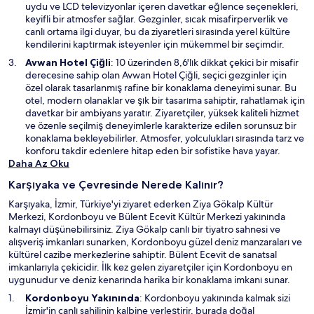
e
b
uydu ve LCD televizyonlar içeren davetkar eğlence seçenekleri,
d
i
keyifli bir atmosfer sağlar. Gezginler, sıcak misafirperverlik ve
e
r
canlı ortama ilgi duyar, bu da ziyaretleri sırasında yerel kültüre
a
p
kendilerini kaptırmak isteyenler için mükemmel bir seçimdir.
ç
e
Y
Avwan Hotel Çiğli
: 10 üzerinden 8,6'lık dikkat çekici bir misafir
ı
n
e
derecesine sahip olan Avwan Hotel Çiğli, seçici gezginler için
l
c
n
özel olarak tasarlanmış rafine bir konaklama deneyimi sunar. Bu
ı
e
i
otel, modern olanaklar ve şık bir tasarıma sahiptir, rahatlamak için
r
r
b
davetkar bir ambiyans yaratır. Ziyaretçiler, yüksek kaliteli hizmet
e
i
ve özenle seçilmiş deneyimlerle karakterize edilen sorunsuz bir
d
r
konaklama bekleyebilirler. Atmosfer, yolculukları sırasında tarz ve
e
p
konforu takdir edenlere hitap eden bir sofistike hava yayar.
a
e
Daha Az Oku
ç
n
ı
Karşıyaka ve Çevresinde Nerede Kalınır?
c
l
e
Karşıyaka, İzmir, Türkiye'yi ziyaret ederken Ziya Gökalp Kültür
ı
r
Merkezi, Kordonboyu ve Bülent Ecevit Kültür Merkezi yakınında
r
e
kalmayı düşünebilirsiniz. Ziya Gökalp canlı bir tiyatro sahnesi ve
d
alışveriş imkanları sunarken, Kordonboyu güzel deniz manzaraları ve
e
kültürel cazibe merkezlerine sahiptir. Bülent Ecevit de sanatsal
a
imkanlarıyla çekicidir. İlk kez gelen ziyaretçiler için Kordonboyu en
ç
uygunudur ve deniz kenarında harika bir konaklama imkanı sunar.
ı
Y
Kordonboyu
Yakınında
: Kordonboyu yakınında kalmak sizi
l
e
İzmir'in canlı sahilinin kalbine yerleştirir, burada doğal