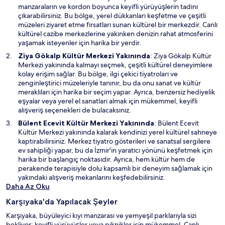
ı
n
manzaraların ve kordon boyunca keyifli yürüyüşlerin tadını
r
i
çıkarabilirsiniz. Bu bölge, yerel dükkanları keşfetme ve çeşitli
b
müzeleri ziyaret etme fırsatları sunan kültürel bir merkezdir. Canlı
i
kültürel cazibe merkezlerine yakınken denizin rahat atmosferini
r
yaşamak isteyenler için harika bir yerdir.
p
Y
Ziya Gökalp Kültür Merkezi
Yakınında
: Ziya Gökalp Kültür
e
e
Merkezi yakınında kalmayı seçmek, çeşitli kültürel deneyimlere
n
n
kolay erişim sağlar. Bu bölge, ilgi çekici tiyatroları ve
c
i
zenginleştirici müzeleriyle tanınır, bu da onu sanat ve kültür
e
b
meraklıları için harika bir seçim yapar. Ayrıca, benzersiz hediyelik
r
i
eşyalar veya yerel el sanatları almak için mükemmel, keyifli
e
r
alışveriş seçenekleri de bulacaksınız.
d
p
Y
Bülent Ecevit Kültür Merkezi
Yakınında
: Bülent Ecevit
e
e
e
Kültür Merkezi yakınında kalarak kendinizi yerel kültürel sahneye
a
n
n
kaptırabilirsiniz. Merkez tiyatro gösterileri ve sanatsal sergilere
ç
c
i
ev sahipliği yapar, bu da İzmir'in yaratıcı yönünü keşfetmek için
ı
e
b
harika bir başlangıç noktasıdır. Ayrıca, hem kültür hem de
l
r
i
perakende terapisiyle dolu kapsamlı bir deneyim sağlamak için
ı
e
r
yakındaki alışveriş mekanlarını keşfedebilirsiniz.
r
d
p
Daha Az Oku
e
e
a
Karşıyaka'da Yapılacak Şeyler
n
ç
c
Karşıyaka, büyüleyici kıyı manzarası ve yemyeşil parklarıyla sizi
ı
e
bekliyor; keyifli yürüyüşler veya piknikler için mükemmel. Canlı