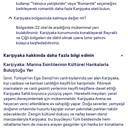
kullanıp "Yalnızca yetişkinler" veya "Romantik" seçeneğini
belirleyerek romantik daha fazla Karşıyaka oteli bulun.
Karşıyaka bölgesinde kalmaya değer mi?
Bölgedeki 22 otel ile aradığınız mükemmel yeri
bulabilirsiniz. Karşıyaka konumunda konaklayarak Bayraklı
ve Çiğli bölgeleri de dâhil olmak üzere İzmir şehrini
kolayca keşfedebilirsiniz.
Karşıyaka hakkında daha fazla bilgi edinin
Karşıyaka: Marina Esintilerinin Kültürel Harikalarla
Buluştuğu Yer
İzmir, Türkiye'nin Ege Denizi'nin canlı kıyılarında yer alan Karşıyaka,
kıyı cazibesi ve kentsel canlılığın keyifli bir karışımıdır. Pitoresk
marinaların ve canlı gezinti yerlerinin keyifli keşiflere davet ettiği
Karşıyaka Sahili boyunca yürüyüş yapın. Hareketli meydan, yerel
yaşamı deneyimlemek için mükemmeldir, Karşıyaka Arena ise
heyecan verici etkinliklere ev sahipliği yapar. Doğa severler, yemyeşil
doğanın ortasında huzurlu kaçışlar sunan yakındaki parkları takdir
edeceklerdir. Zengin kültürel dokusu ve nefes kesen deniz
manzaralarıyla Karşıyaka, bu büyüleyici Türk beldesinde hem
rahatlama hem de macera arayan gezginler için harika bir konaklama