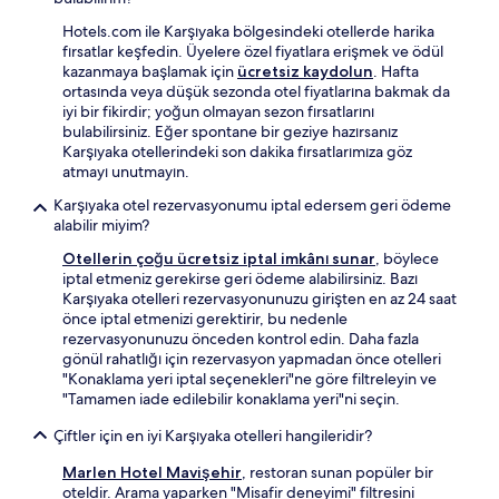
Hotels.com ile Karşıyaka bölgesindeki otellerde harika
fırsatlar keşfedin. Üyelere özel fiyatlara erişmek ve ödül
kazanmaya başlamak için
ücretsiz kaydolun
. Hafta
ortasında veya düşük sezonda otel fiyatlarına bakmak da
iyi bir fikirdir; yoğun olmayan sezon fırsatlarını
bulabilirsiniz. Eğer spontane bir geziye hazırsanız
Karşıyaka otellerindeki son dakika fırsatlarımıza göz
atmayı unutmayın.
Karşıyaka otel rezervasyonumu iptal edersem geri ödeme
alabilir miyim?
Otellerin çoğu ücretsiz iptal imkânı sunar
, böylece
iptal etmeniz gerekirse geri ödeme alabilirsiniz. Bazı
Karşıyaka otelleri rezervasyonunuzu girişten en az 24 saat
önce iptal etmenizi gerektirir, bu nedenle
rezervasyonunuzu önceden kontrol edin. Daha fazla
gönül rahatlığı için rezervasyon yapmadan önce otelleri
"Konaklama yeri iptal seçenekleri"ne göre filtreleyin ve
"Tamamen iade edilebilir konaklama yeri"ni seçin.
Çiftler için en iyi Karşıyaka otelleri hangileridir?
Marlen Hotel Mavişehir
, restoran sunan popüler bir
oteldir. Arama yaparken "Misafir deneyimi" filtresini