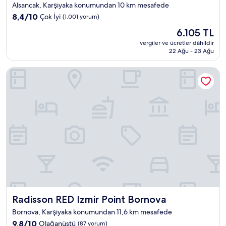
yıldızlı
Alsancak, Karşıyaka konumundan 10 km mesafede
konaklama
10
8,4/10
Çok İyi
(1.001 yorum)
yeri
üzerinden
Güncel
6.105 TL
8.4,
fiyat:
Çok
vergiler ve ücretler dâhildir
6.105 TL
22 Ağu - 23 Ağu
İyi,
(1.001
yorum)
Radisson RED Izmir Point Bornova
Radisson RED Izmir Point Bornova
Radisson RED Izmir Point Bornova
Bornova, Karşıyaka konumundan 11,6 km mesafede
10
9,8/10
Olağanüstü
(87 yorum)