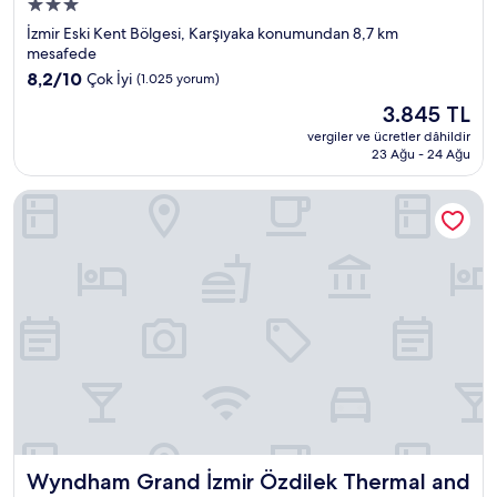
3.0
yıldızlı
İzmir Eski Kent Bölgesi, Karşıyaka konumundan 8,7 km
konaklama
mesafede
yeri
10
8,2/10
Çok İyi
(1.025 yorum)
üzerinden
Güncel
3.845 TL
8.2,
fiyat:
Çok
vergiler ve ücretler dâhildir
3.845 TL
23 Ağu - 24 Ağu
İyi,
(1.025
yorum)
Wyndham Grand İzmir Özdilek Thermal and Spa
Wyndham Grand İzmir Özdilek Thermal and Spa
Wyndham Grand İzmir Özdilek Thermal and