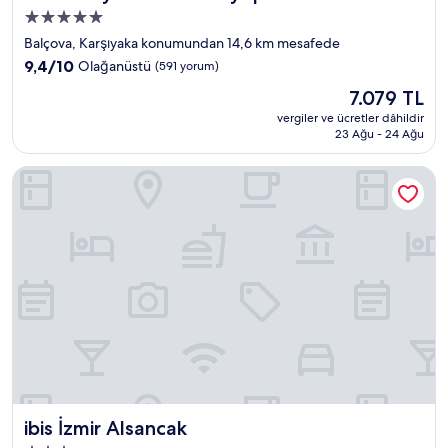
5.0
yıldızlı
Balçova, Karşıyaka konumundan 14,6 km mesafede
konaklama
10
9,4/10
Olağanüstü
(591 yorum)
yeri
üzerinden
Güncel
7.079 TL
9.4,
fiyat:
Olağanüstü,
vergiler ve ücretler dâhildir
7.079 TL
23 Ağu - 24 Ağu
(591
yorum)
ibis İzmir Alsancak
ibis İzmir Alsancak
ibis İzmir Alsancak