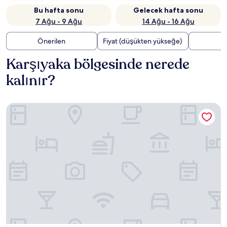
Bu hafta sonu
Gelecek hafta sonu
7 Ağu - 9 Ağu
14 Ağu - 16 Ağu
Önerilen
Fiyat (düşükten yükseğe)
U
Karşıyaka bölgesinde nerede
kalınır?
Swissotel Büyük Efes İzmir