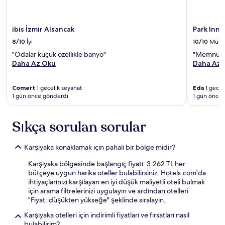
ibis İzmir Alsancak
Park Inn 
8/10
İyi
10/10
Mük
"Odalar küçük özellikle banyo"
"Memnun ka
Daha Az Oku
Daha Az 
Comert
1 gecelik seyahat
Eda
1 gecel
1 gün önce gönderdi
1 gün önce
Sıkça sorulan sorular
Karşıyaka konaklamak için pahalı bir bölge midir?
Karşıyaka bölgesinde başlangıç fiyatı: 3.262 TL her
bütçeye uygun harika oteller bulabilirsiniz. Hotels.com'da
ihtiyaçlarınızı karşılayan en iyi düşük maliyetli oteli bulmak
için arama filtrelerinizi uygulayın ve ardından otelleri
"Fiyat: düşükten yükseğe" şeklinde sıralayın.
Karşıyaka otelleri için indirimli fiyatları ve fırsatları nasıl
bulabilirim?