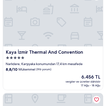
Kaya İzmir Thermal And Convention
Kaya İzmir Thermal And Convention
5.0
yıldızlı
Narlıdere, Karşıyaka konumundan 17,4 km mesafede
konaklama
10
8,8/10
Mükemmel
(916 yorum)
yeri
üzerinden
Güncel
6.456 TL
8.8,
fiyat:
Mükemmel,
vergiler ve ücretler dâhildir
6.456 TL
17 Ağu - 18 Ağu
(916
yorum)
The Yalı Konak Hotel İzmir