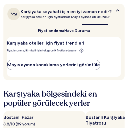
2
yetişkin
Karşıyaka
Karşıyaka seyahati için en iyi zaman nedir?
için
seyahati
Karşıyaka otelleri için fiyatlarımız Mayıs ayında en ucuzdur
1
için
gecelik
en
konaklamayı
iyi
Fiyatlandırma
Hava Durumu
temel
zaman
alır.
nedir?
Karşıyaka otelleri için fiyat trendleri
Fiyatlar
ve
Fiyatlandırma, iki misafir için tek gecelik fiyatlara dayanır
müsaitlik
değişiklik
gösterebilir.
Mayıs ayında konaklama yerlerini görüntüle
Ek
koşullar
geçerli
olabilir.
Karşıyaka bölgesindeki en
popüler görülecek yerler
Bostanlı Pazarı
Bostanlı Karşıyaka 
Tiyatrosu
8.8/10 (89 yorum)