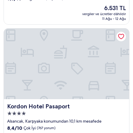
üzerinden
Güncel
6.531 TL
9.8,
fiyat:
Olağanüstü,
vergiler ve ücretler dâhildir
6.531 TL
11 Ağu - 12 Ağu
(87
yorum)
Kordon Hotel Pasaport
Kordon Hotel Pasaport
Kordon Hotel Pasaport
4.0
yıldızlı
Alsancak, Karşıyaka konumundan 10,1 km mesafede
konaklama
10
8,4/10
Çok İyi
(767 yorum)
yeri
üzerinden