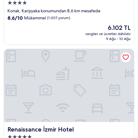
4.0
yıldızlı
Konak, Karşıyaka konumundan 8,6 km mesafede
konaklama
10
8,6/10
Mükemmel
(1.007 yorum)
yeri
üzerinden
Güncel
6.102 TL
8.6,
fiyat:
Mükemmel,
vergiler ve ücretler dâhildir
6.102 TL
9 Ağu - 10 Ağu
(1.007
yorum)
Renaissance İzmir Hotel
Renaissance İzmir Hotel
Renaissance İzmir Hotel
5.0