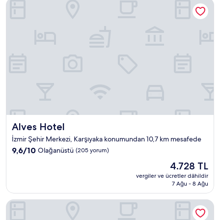
Alves Hotel
Alves Hotel
Alves Hotel
İzmir Şehir Merkezi, Karşıyaka konumundan 10,7 km mesafede
10
9,6/10
Olağanüstü
(205 yorum)
üzerinden
Güncel
4.728 TL
9.6,
fiyat:
Olağanüstü,
vergiler ve ücretler dâhildir
4.728 TL
7 Ağu - 8 Ağu
(205
yorum)
Kaya İzmir Thermal And Convention