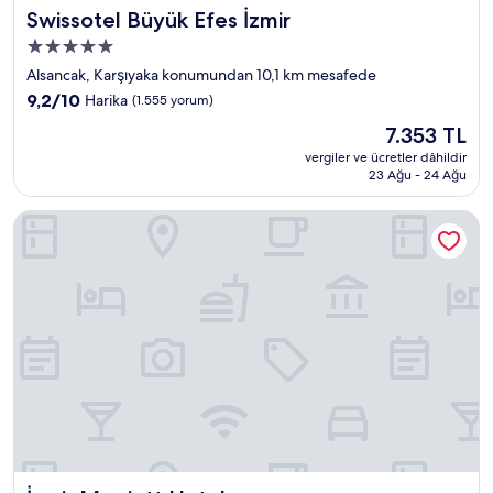
Swissotel Büyük Efes İzmir
Swissotel Büyük Efes İzmir
5.0
yıldızlı
Alsancak, Karşıyaka konumundan 10,1 km mesafede
konaklama
10
9,2/10
Harika
(1.555 yorum)
yeri
üzerinden
Güncel
7.353 TL
9.2,
fiyat:
Harika,
vergiler ve ücretler dâhildir
7.353 TL
23 Ağu - 24 Ağu
(1.555
yorum)
İzmir Marriott Hotel