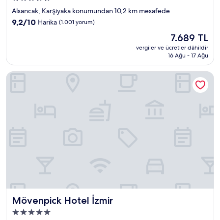
yıldızlı
Alsancak, Karşıyaka konumundan 10,2 km mesafede
konaklama
10
9,2/10
Harika
(1.001 yorum)
yeri
üzerinden
Güncel
7.689 TL
9.2,
fiyat:
Harika,
vergiler ve ücretler dâhildir
7.689 TL
16 Ağu - 17 Ağu
(1.001
yorum)
Mövenpick Hotel İzmir
Mövenpick Hotel İzmir
Mövenpick Hotel İzmir
5.0