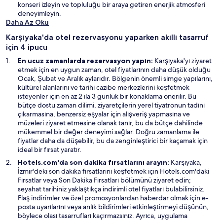
e
a
r
i
p
konseri izleyin ve topluluğu bir araya getiren enerjik atmosferi
r
ç
b
e
deneyimleyin.
e
ı
i
n
Daha Az Oku
d
l
r
c
Karşıyaka'da otel rezervasyonu yaparken akıllı tasarruf
e
ı
p
e
için 4 ipucu
a
r
e
r
ç
n
e
En ucuz zamanlarda rezervasyon yapın:
Karşıyaka'yı ziyaret
ı
c
d
etmek için en uygun zaman, otel fiyatlarının daha düşük olduğu
l
e
e
Ocak, Şubat ve Aralık aylarıdır. Bölgenin önemli simge yapılarını,
ı
r
a
kültürel alanlarını ve tarihi cazibe merkezlerini keşfetmek
r
e
ç
isteyenler için en az 2 ila 3 günlük bir konaklama önerilir. Bu
d
ı
bütçe dostu zaman dilimi, ziyaretçilerin yerel tiyatronun tadını
e
l
çıkarmasına, benzersiz eşyalar için alışveriş yapmasına ve
a
ı
müzeleri ziyaret etmesine olanak tanır, bu da bütçe dahilinde
ç
r
mükemmel bir değer deneyimi sağlar. Doğru zamanlama ile
ı
fiyatlar daha da düşebilir, bu da zenginleştirici bir kaçamak için
l
ideal bir fırsat yaratır.
ı
Hotels.com'da son dakika fırsatlarını arayın:
Karşıyaka,
r
İzmir'deki son dakika fırsatlarını keşfetmek için Hotels.com'daki
Y
Fırsatlar
veya Son Dakika Fırsatları bölümünü ziyaret edin;
e
seyahat tarihiniz yaklaştıkça indirimli otel fiyatları bulabilirsiniz.
n
Flaş indirimler ve özel promosyonlardan haberdar olmak için e-
i
posta uyarılarını veya anlık bildirimleri etkinleştirmeyi düşünün,
b
böylece olası tasarrufları kaçırmazsınız. Ayrıca, uygulama