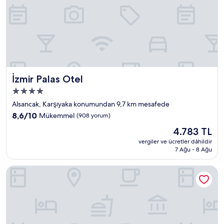
İzmir Palas Otel
İzmir Palas Otel
4.0
yıldızlı
Alsancak, Karşıyaka konumundan 9,7 km mesafede
konaklama
10
8,6/10
Mükemmel
(908 yorum)
yeri
üzerinden
Güncel
4.783 TL
8.6,
fiyat:
Mükemmel,
vergiler ve ücretler dâhildir
4.783 TL
7 Ağu - 8 Ağu
(908
yorum)
Emens Hotel