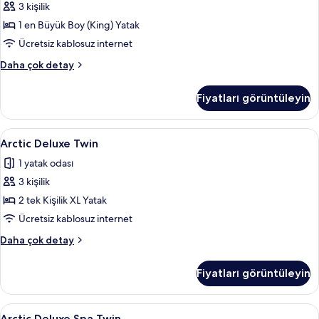
için
3 kişilik
tüm
1 en Büyük Boy (King) Yatak
fotoğrafları
Ücretsiz kablosuz internet
görün
Northern
Daha çok detay
Comfort
Double
Fiyatları görüntüleyin
Plus
hakkında
daha
Arctic
Kaliteli yatak takımı, memory foam (vis
1
fazla
Arctic Deluxe Twin
Deluxe
detay
1 yatak odası
Twin
3 kişilik
için
tüm
2 tek Kişilik XL Yatak
fotoğrafları
Ücretsiz kablosuz internet
görün
Arctic
Daha çok detay
Deluxe
Twin
Fiyatları görüntüleyin
hakkında
daha
fazla
Arctic
Kaliteli yatak takımı, memory foam (vis
1
detay
Arctic Deluxe Spa Twin