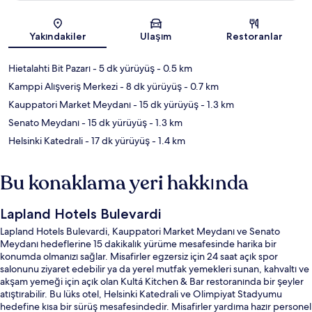
Harita
Yakındakiler
Ulaşım
Restoranlar
Hietalahti Bit Pazarı
- 5 dk yürüyüş
- 0.5 km
Kamppi Alışveriş Merkezi
- 8 dk yürüyüş
- 0.7 km
Kauppatori Market Meydanı
- 15 dk yürüyüş
- 1.3 km
Senato Meydanı
- 15 dk yürüyüş
- 1.3 km
Helsinki Katedrali
- 17 dk yürüyüş
- 1.4 km
Bu konaklama yeri hakkında
Lapland Hotels Bulevardi
Lapland Hotels Bulevardi, Kauppatori Market Meydanı ve Senato
Meydanı hedeflerine 15 dakikalık yürüme mesafesinde harika bir
konumda olmanızı sağlar. Misafirler egzersiz için 24 saat açık spor
salonunu ziyaret edebilir ya da yerel mutfak yemekleri sunan, kahvaltı ve
akşam yemeği için açık olan Kultá Kitchen & Bar restoranında bir şeyler
atıştırabilir. Bu lüks otel, Helsinki Katedrali ve Olimpiyat Stadyumu
hedefine kısa bir sürüş mesafesindedir. Misafirler yardıma hazır personel