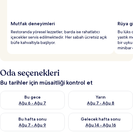
n
y
e
r
Mutfak deneyimleri
Rüya g
l
Restoranda yöresel lezzetler, barda ise rahatlatıcı
Bu lüks o
e
içecekler servis edilmektedir. Her sabah ücretsiz açık
yastık m
r
büfe kahvaltıyla başlıyor.
bir uyku
d
minibar d
e
n
b
i
Oda seçenekleri
r
i
Bu tarihler için müsaitliği kontrol et
Bu gece için müsaitliği kontrol et Ağu 6 - Ağu 7
Yarın için müsaitliği kontrol e
Bu gece
Yarın
Ağu 6 - Ağu 7
Ağu 7 - Ağu 8
Bu hafta sonu için müsaitliği kontrol et Ağu 7 - Ağu 9
Önümüzdeki hafta sonu için müs
Bu hafta sonu
Gelecek hafta sonu
Ağu 7 - Ağu 9
Ağu 14 - Ağu 16