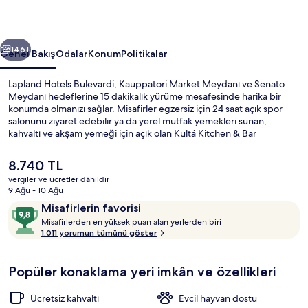
ceki
Sonraki
146+
Genel Bakış
Odalar
Konum
Politikalar
Lapland Hotels Bulevardi, Kauppatori Market Meydanı ve Senato
Meydanı hedeflerine 15 dakikalık yürüme mesafesinde harika bir
konumda olmanızı sağlar. Misafirler egzersiz için 24 saat açık spor
salonunu ziyaret edebilir ya da yerel mutfak yemekleri sunan,
kahvaltı ve akşam yemeği için açık olan Kultá Kitchen & Bar
restoranında bir şeyler atıştırabilir. Bu lüks otel, Helsinki Katedrali ve
Olimpiyat Stadyumu hedefine kısa bir sürüş mesafesindedir.
Şu
8.740 TL
Misafirler yardıma hazır personel ve konaklama yerinin genel
anki
vergiler ve ücretler dâhildir
durumu ile ilgili harika yorumlarda bulunuyor. Toplu taşımaya kısa bir
fiyat
9 Ağu - 10 Ağu
yürüyüşle ulaşılabilir, Aleksanterin Teatteri İstasyonu yakındır ve
Mystique Deluxe Sauna Double | Kalitel
8.740 TL
Yorumlar
10
Fredrikinkatu İstasyonu 2 dakikalık yürüme mesafesindedir.
Misafirlerin favorisi
M
üzerinden
Misafirlerden en yüksek puan alan yerlerden biri
i
1.011 yorumun tümünü göster
9,8,
s
Misafirlerin
a
favorisi
Popüler konaklama yeri imkân ve özellikleri
f
i
r
Ücretsiz kahvaltı
Evcil hayvan dostu
l