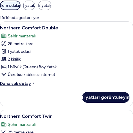
Odalar
Tüm odalar
1 yatak
2 yatak
için
mevcut
16/16 oda gösteriliyor
filtreler
Northern
Kaliteli yatak takımı, memory foam (vis
11
Northern Comfort Double
Comfort
Şehir manzaralı
Double
25 metre kare
için
tüm
1 yatak odası
fotoğrafları
2 kişilik
görün
1 büyük (Queen) Boy Yatak
Ücretsiz kablosuz internet
Northern
Daha çok detay
Comfort
Double
Fiyatları görüntüleyin
hakkında
daha
fazla
Northern
Northern Comfort Twin | Kaliteli yatak
12
detay
Northern Comfort Twin
Comfort
Şehir manzaralı
Twin
25 metre kare