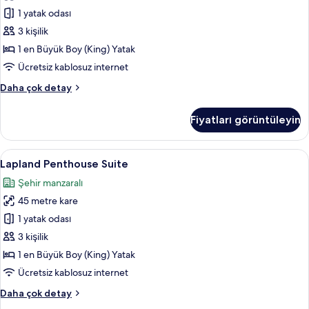
için
1 yatak odası
tüm
3 kişilik
fotoğrafları
1 en Büyük Boy (King) Yatak
görün
Ücretsiz kablosuz internet
Arctic
Daha çok detay
Penthouse
Junior
Fiyatları görüntüleyin
Suite
hakkında
daha
Lapland
Lapland Penthouse Suite | Kaliteli yat
16
fazla
Lapland Penthouse Suite
Penthouse
detay
Şehir manzaralı
Suite
45 metre kare
için
tüm
1 yatak odası
fotoğrafları
3 kişilik
görün
1 en Büyük Boy (King) Yatak
Ücretsiz kablosuz internet
Lapland
Daha çok detay
Penthouse