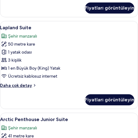
Spa
Fiyatları görüntüleyin
Double
hakkında
daha
Lapland
Lapland Suite | Kaliteli yatak takımı, 
16
fazla
Lapland Suite
Suite
detay
Şehir manzaralı
için
50 metre kare
tüm
fotoğrafları
1 yatak odası
görün
3 kişilik
1 en Büyük Boy (King) Yatak
Ücretsiz kablosuz internet
Lapland
Daha çok detay
Suite
hakkında
Fiyatları görüntüleyin
daha
fazla
detay
Arctic
Arctic Penthouse Junior Suite | Kalitel
16
Arctic Penthouse Junior Suite
Penthouse
Şehir manzaralı
Junior
41 metre kare
Suite