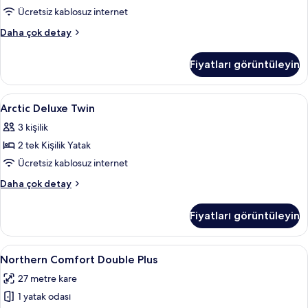
için
Ücretsiz kablosuz internet
tüm
Arctic
Daha çok detay
fotoğrafları
Deluxe
SPA
görün
Fiyatları görüntüleyin
Twin
hakkında
daha
Arctic
Kaliteli yatak takımı, memory foam (vis
4
fazla
Arctic Deluxe Twin
Deluxe
detay
3 kişilik
Twin
2 tek Kişilik Yatak
için
tüm
Ücretsiz kablosuz internet
fotoğrafları
Arctic
Daha çok detay
görün
Deluxe
Twin
Fiyatları görüntüleyin
hakkında
daha
fazla
Northern
Kaliteli yatak takımı, memory foam (vis
13
detay
Northern Comfort Double Plus
Comfort
27 metre kare
Double
1 yatak odası
Plus