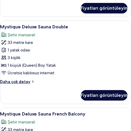
Double
Fiyatları görüntüleyin
hakkında
daha
fazla
Mystique
Mystique Deluxe Sauna Double | Banyo |
16
detay
Mystique Deluxe Sauna Double
Deluxe
Şehir manzaralı
Sauna
33 metre kare
Double
için
1 yatak odası
tüm
3 kişilik
fotoğrafları
1 büyük (Queen) Boy Yatak
görün
Ücretsiz kablosuz internet
Mystique
Daha çok detay
Deluxe
Sauna
Fiyatları görüntüleyin
Double
hakkında
daha
Mystique
Mystique Deluxe Sauna French Balcony |
15
fazla
Mystique Deluxe Sauna French Balcony
Deluxe
detay
Şehir manzaralı
Sauna
33 metre kare
French