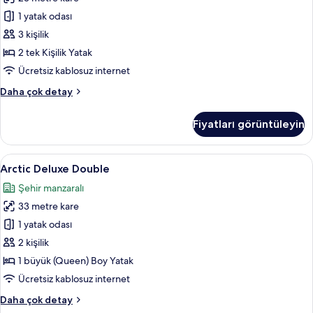
için
tüm
1 yatak odası
fotoğrafları
3 kişilik
görün
2 tek Kişilik Yatak
Ücretsiz kablosuz internet
Northern
Daha çok detay
Comfort
Twin
Fiyatları görüntüleyin
hakkında
daha
fazla
Arctic
Kaliteli yatak takımı, memory foam (vis
16
detay
Arctic Deluxe Double
Deluxe
Şehir manzaralı
Double
33 metre kare
için
tüm
1 yatak odası
fotoğrafları
2 kişilik
görün
1 büyük (Queen) Boy Yatak
Ücretsiz kablosuz internet
Arctic
Daha çok detay
Deluxe