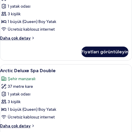
Balcony
1 yatak odası
için
3 kişilik
tüm
1 büyük (Queen) Boy Yatak
fotoğrafları
Ücretsiz kablosuz internet
görün
Mystique
Daha çok detay
Deluxe
Sauna
Fiyatları görüntüleyin
French
Balcony
hakkında
Arctic
Arctic Deluxe Spa Double | Kaliteli yat
19
daha
Arctic Deluxe Spa Double
Deluxe
fazla
Şehir manzaralı
detay
Spa
37 metre kare
Double
için
1 yatak odası
tüm
3 kişilik
fotoğrafları
1 büyük (Queen) Boy Yatak
görün
Ücretsiz kablosuz internet
Arctic
Daha çok detay
Deluxe