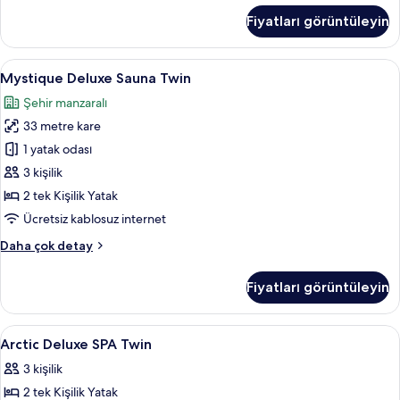
Suite
Fiyatları görüntüleyin
hakkında
daha
fazla
Mystique
Mystique Deluxe Sauna Twin | Banyo | S
13
detay
Mystique Deluxe Sauna Twin
Deluxe
Şehir manzaralı
Sauna
33 metre kare
Twin
için
1 yatak odası
tüm
3 kişilik
fotoğrafları
2 tek Kişilik Yatak
görün
Ücretsiz kablosuz internet
Mystique
Daha çok detay
Deluxe
Sauna
Fiyatları görüntüleyin
Twin
hakkında
daha
Arctic
Kaliteli yatak takımı, memory foam (vis
1
fazla
Arctic Deluxe SPA Twin
Deluxe
detay
3 kişilik
SPA
2 tek Kişilik Yatak
Twin