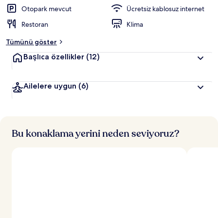
e
Otopark mevcut
Ücretsiz kablosuz internet
r
Restoran
Klima
d
e
Tümünü göster
n
Başlıca özellikler
(12)
e
n
Ailelere uygun
(6)
y
ü
k
s
e
k
Bu konaklama yerini neden seviyoruz?
p
u
a
n
a
l
a