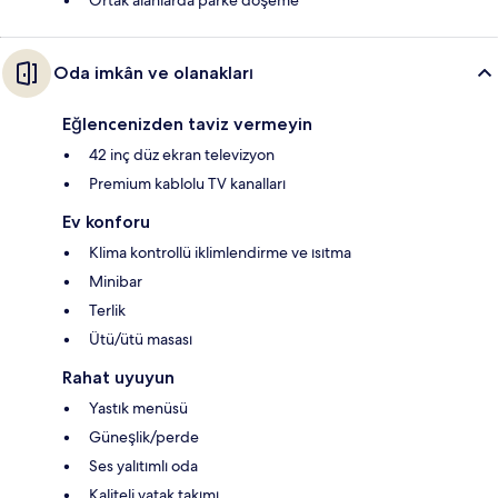
Oda imkân ve olanakları
Eğlencenizden taviz vermeyin
42 inç düz ekran televizyon
Premium kablolu TV kanalları
Ev konforu
Klima kontrollü iklimlendirme ve ısıtma
Minibar
Terlik
Ütü/ütü masası
Rahat uyuyun
Yastık menüsü
Güneşlik/perde
Ses yalıtımlı oda
Kaliteli yatak takımı