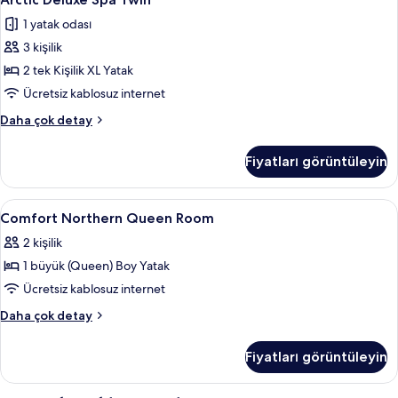
Deluxe
1 yatak odası
Spa
3 kişilik
Twin
için
2 tek Kişilik XL Yatak
tüm
Ücretsiz kablosuz internet
fotoğrafları
Arctic
Daha çok detay
görün
Deluxe
Spa
Fiyatları görüntüleyin
Twin
hakkında
daha
Comfort
Kaliteli yatak takımı, memory foam (vis
8
fazla
Comfort Northern Queen Room
Northern
detay
2 kişilik
Queen
1 büyük (Queen) Boy Yatak
Room
için
Ücretsiz kablosuz internet
tüm
Comfort
Daha çok detay
fotoğrafları
Northern
Queen
görün
Fiyatları görüntüleyin
Room
hakkında
daha