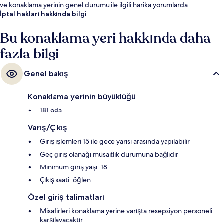
ve konaklama yerinin genel durumu ile ilgili harika yorumlarda
bulunuyor. Toplu taşımaya kısa bir yürüyüşle ulaşılabilir, Aleksanterin
İptal hakları hakkında bilgi
Teatteri İstasyonu yakındır ve Fredrikinkatu İstasyonu 2 dakikalık yürüme
mesafesindedir.
Bu konaklama yeri hakkında daha
fazla bilgi
Genel bakış
Konaklama yerinin büyüklüğü
181 oda
Varış/Çıkış
Giriş işlemleri 15 ile gece yarısı arasında yapılabilir
Geç giriş olanağı müsaitlik durumuna bağlıdır
Minimum giriş yaşı: 18
Çıkış saati: öğlen
Özel giriş talimatları
Misafirleri konaklama yerine varışta resepsiyon personeli
karşılayacaktır