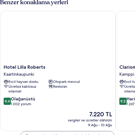
Benzer konaklama yerleri
fazla
detay
Hotel Lilla Roberts
Clarion 
Hotel
Clarion
Hotel Lilla Roberts
Clario
Lilla
Hotel
Kaartinkaupunki
Kamppi
Roberts
Mestari
Evcil hayvan dostu
Otopark mevcut
Evcil 
Kaartinkaupunki
Kamppi
Ücretsiz kablosuz
Restoran
Ücrets
internet
intern
10
10
Olağanüstü
Har
9,4
9,2
üzerinden
üzerind
1.002 yorum
1.26
9.4,
9.2,
Güncel
7.220 TL
Olağanüstü,
Harika,
fiyat:
1.002
1.267
vergiler ve ücretler dâhildir
7.220 TL
9 Ağu - 10 Ağu
yorum
yorum