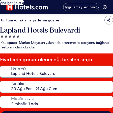
Ana içeriğe atla
Uygulamayı edinin
Tüm konaklama yerlerini göster
Lapland Hotels Bulevardi
5.0
yıldızlı
Kauppatori Market Meydanı yakınında, tren/metro istasyonu bağlantılı,
konaklama
restoranı olan lüks otel
yeri
Fiyatların görüntüleneceği tarihleri seçin
Nereye?
Tarihler
Misafir sayısı