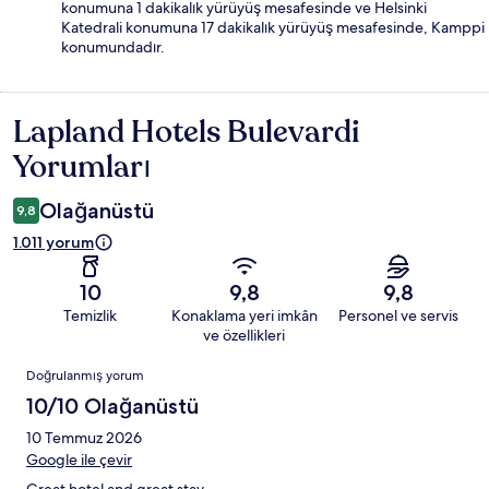
konumuna 1 dakikalık yürüyüş mesafesinde ve Helsinki
Katedrali konumuna 17 dakikalık yürüyüş mesafesinde, Kamppi
konumundadır.
Lapland Hotels Bulevardi
Yorumlar
Yorumları
Olağanüstü
9,8
1.011 yorum
10
9,8
9,8
Temizlik
Konaklama yeri imkân
Personel ve servis
ve özellikleri
Yorumlar
Doğrulanmış yorum
10/10 Olağanüstü
10 Temmuz 2026
Google ile çevir
Great hotel and great stay