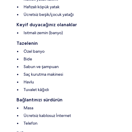
Hafızalı köpük yatak
Ücretsiz beşik/çocuk yatağı
Keyif duyacağınız olanaklar
Isıtmalı zemin (banyo)
Tazelenin
Özel banyo
Bide
Sabun ve şampuan
Saç kurutma makinesi
Havlu
Tuvalet kâğıdı
Bağlantınızı sürdürün
Masa
Ücretsiz kablosuz İnternet
Telefon