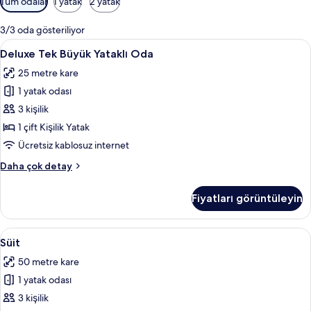
Tüm odalar
1 yatak
2 yatak
için
mevcut
3/3 oda gösteriliyor
filtreler
Deluxe
Kaliteli yatak takımı, minibar, odada k
5
Deluxe Tek Büyük Yataklı Oda
Tek
25 metre kare
Büyük
1 yatak odası
Yataklı
Oda
3 kişilik
için
1 çift Kişilik Yatak
tüm
Ücretsiz kablosuz internet
fotoğrafları
Deluxe
Daha çok detay
görün
Tek
Büyük
Fiyatları görüntüleyin
Yataklı
Oda
hakkında
Süit
Kaliteli yatak takımı, minibar, odada k
10
daha
Süit
için
fazla
50 metre kare
detay
tüm
1 yatak odası
fotoğrafları
görün
3 kişilik