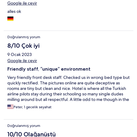
Google ile çevir
alles ok
Doğrulanmış yorum
8/10 Çok iyi
9 Ocak 2023
Google ile çevir
Friendly staff, “unique” environment
Very friendly front desk staff. Checked us in wrong bed type but
quickly rectified. The pictures online are quite deceptive as
rooms are tiny but clean and nice. Hotel is where all the Turkish
airline pilots stay during their schooling so many single dudes
milling around but all respectful. A little odd to me though in the
middle of no where that there is a hotel with a massage parlor of
Peter, 1 gecelik seyahat
all Southeast Asian women catering to a hotel full of Turkish
men- doesn’t seem very culturally appropriate-hmmm. Pool was
a nice temperature though they closed the door on us because
Doğrulanmış yorum
we were too loud (just my daughter and I playing)- must have
been disrupting the massages?! Hot tub in the corner was not
10/10 Olağanüstü