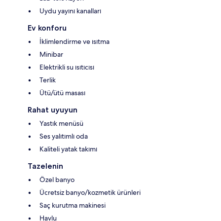
Uydu yayını kanalları
Ev konforu
İklimlendirme ve ısıtma
Minibar
Elektrikli su ısıtıcısı
Terlik
Ütü/ütü masası
Rahat uyuyun
Yastık menüsü
Ses yalıtımlı oda
Kaliteli yatak takımı
Tazelenin
Özel banyo
Ücretsiz banyo/kozmetik ürünleri
Saç kurutma makinesi
Havlu