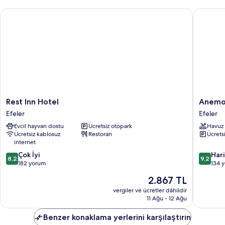
fazla
Rest Inn Hotel
Anemon 
detay
Rest
Anemon
Rest Inn Hotel
Anemon
Inn
Kent
Efeler
Efeler
Hotel
Aydın
Evcil hayvan dostu
Ücretsiz otopark
Havuz
Efeler
Otel
Ücretsiz kablosuz
Restoran
Ücrets
Efeler
internet
10
10
Çok İyi
Har
8,2
9,2
üzerinden
üzerind
182 yorum
134 
8.2,
9.2,
Güncel
2.867 TL
Çok
Harika,
fiyat:
İyi,
134
vergiler ve ücretler dâhildir
2.867 TL
11 Ağu - 12 Ağu
182
yorum
yorum
Benzer konaklama yerlerini karşılaştırın