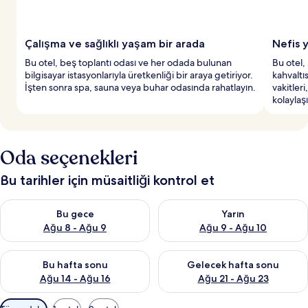
Çalışma ve sağlıklı yaşam bir arada
Nefis 
Bu otel, beş toplantı odası ve her odada bulunan
Bu otel,
bilgisayar istasyonlarıyla üretkenliği bir araya getiriyor.
kahvaltı
İşten sonra spa, sauna veya buhar odasında rahatlayın.
vakitler
kolaylaşı
Oda seçenekleri
Bu tarihler için müsaitliği kontrol et
Bu gece için müsaitliği kontrol et Ağu 8 - Ağu 9
Yarın için müsaitliği kontrol e
Bu gece
Yarın
Ağu 8 - Ağu 9
Ağu 9 - Ağu 10
Bu hafta sonu için müsaitliği kontrol et Ağu 14 - Ağu 16
Önümüzdeki hafta sonu için mü
Bu hafta sonu
Gelecek hafta sonu
Ağu 14 - Ağu 16
Ağu 21 - Ağu 23
Odalar