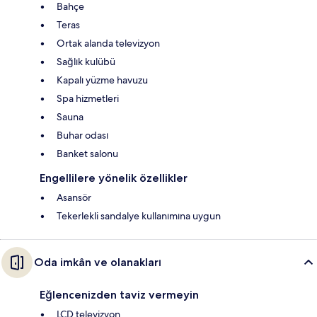
Bahçe
Teras
Ortak alanda televizyon
Sağlık kulübü
Kapalı yüzme havuzu
Spa hizmetleri
Sauna
Buhar odası
Banket salonu
Engellilere yönelik özellikler
Asansör
Tekerlekli sandalye kullanımına uygun
Oda imkân ve olanakları
Eğlencenizden taviz vermeyin
LCD televizyon