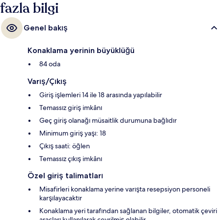
fazla bilgi
Genel bakış
Konaklama yerinin büyüklüğü
84 oda
Varış/Çıkış
Giriş işlemleri 14 ile 18 arasında yapılabilir
Temassız giriş imkânı
Geç giriş olanağı müsaitlik durumuna bağlıdır
Minimum giriş yaşı: 18
Çıkış saati: öğlen
Temassız çıkış imkânı
Özel giriş talimatları
Misafirleri konaklama yerine varışta resepsiyon personeli
karşılayacaktır
Konaklama yeri tarafından sağlanan bilgiler, otomatik çeviri
araçları kullanılarak çevrilmiş olabilir