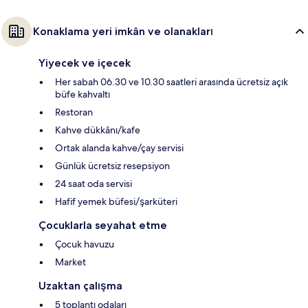
Konaklama yeri imkân ve olanakları
Yiyecek ve içecek
Her sabah 06.30 ve 10.30 saatleri arasında ücretsiz açık
büfe kahvaltı
Restoran
Kahve dükkânı/kafe
Ortak alanda kahve/çay servisi
Günlük ücretsiz resepsiyon
24 saat oda servisi
Hafif yemek büfesi/şarküteri
Çocuklarla seyahat etme
Çocuk havuzu
Market
Uzaktan çalışma
5 toplantı odaları