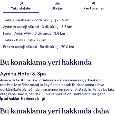
Harita
Yakındakiler
Ulaşım
Restoranlar
Tralleis Harabeleri
- 19 dk yürüyüş
- 1.6 km
Aydın Arkeoloji Müzesi
- 3 dk sürüş
- 3.8 km
Forum Aydın AVM
- 3 dk sürüş
- 3.8 km
Tralles
- 8 dk sürüş
- 8.7 km
Efes Arkeoloji Müzesi
- 56 dk sürüş
- 70.0 km
Bu konaklama yeri hakkında
Aymira Hotel & Spa
Aymira Hotel & Spa, Aydın şehrindeki konaklamanız için harika bir
tercihtir. Misafirler masaj ile keyiflerine bakabilir, daha sonra kahve
dükkânı/kafe olanağından yararlanıp bir şeyler atıştırabilir. Ayrıca bu lüks
otel; kapalı havuz, sağlık kulübü ve spor salonu imkânlarını da içerir.
İptal hakları hakkında bilgi
Bu konaklama yeri hakkında daha