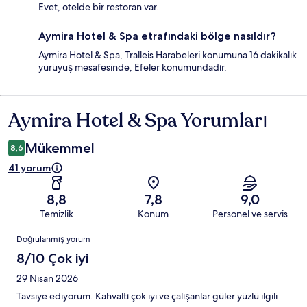
Evet, otelde bir restoran var.
Aymira Hotel & Spa etrafındaki bölge nasıldır?
Aymira Hotel & Spa, Tralleis Harabeleri konumuna 16 dakikalık
yürüyüş mesafesinde, Efeler konumundadır.
Aymira Hotel & Spa Yorumları
Yorumlar
Mükemmel
8,6
41 yorum
8,8
7,8
9,0
Temizlik
Konum
Personel ve servis
Yorumlar
Doğrulanmış yorum
8/10 Çok iyi
29 Nisan 2026
Tavsiye ediyorum. Kahvaltı çok iyi ve çalışanlar güler yüzlü ilgili