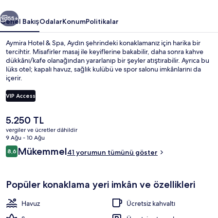
ceki
Sonraki
55+
Genel Bakış
Odalar
Konum
Politikalar
Aymira Hotel & Spa, Aydın şehrindeki konaklamanız için harika bir
tercihtir. Misafirler masaj ile keyiflerine bakabilir, daha sonra kahve
dükkânı/kafe olanağından yararlanıp bir şeyler atıştırabilir. Ayrıca bu
lüks otel; kapalı havuz, sağlık kulübü ve spor salonu imkânlarını da
içerir.
VIP Access
Şu
5.250 TL
Kapalı yüzme havuzu, ücretsiz havuz k
anki
vergiler ve ücretler dâhildir
fiyat
9 Ağu - 10 Ağu
5.250 TL
Yorumlar
Mükemmel
8,6
41 yorumun tümünü göster
8,6/10
Popüler konaklama yeri imkân ve özellikleri
Havuz
Ücretsiz kahvaltı