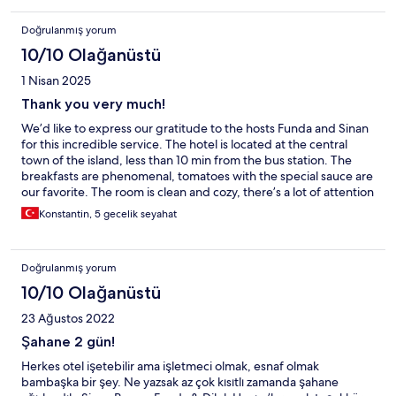
bulduk diyebiliriz😊
Doğrulanmış yorum
10/10 Olağanüstü
1 Nisan 2025
Thank you very much!
We’d like to express our gratitude to the hosts Funda and Sinan
for this incredible service. The hotel is located at the central
town of the island, less than 10 min from the bus station. The
breakfasts are phenomenal, tomatoes with the special sauce are
our favorite. The room is clean and cozy, there’s a lot of attention
to detail and you can get info on the popular destinations to visit
Konstantin, 5 gecelik seyahat
+ a map.
Doğrulanmış yorum
10/10 Olağanüstü
23 Ağustos 2022
Şahane 2 gün!
Herkes otel işetebilir ama işletmeci olmak, esnaf olmak
bambaşka bir şey. Ne yazsak az çok kısıtlı zamanda şahane