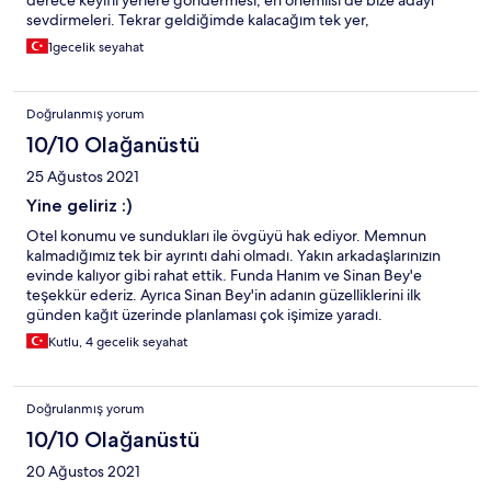
derece keyifli yerlere göndermesi, en önemlisi de bize adayı
sevdirmeleri. Tekrar geldiğimde kalacağım tek yer,
1gecelik seyahat
Doğrulanmış yorum
10/10 Olağanüstü
25 Ağustos 2021
Yine geliriz :)
Otel konumu ve sundukları ile övgüyü hak ediyor. Memnun
kalmadığımız tek bir ayrıntı dahi olmadı. Yakın arkadaşlarınızın
evinde kalıyor gibi rahat ettik. Funda Hanım ve Sinan Bey'e
teşekkür ederiz. Ayrıca Sinan Bey'in adanın güzelliklerini ilk
günden kağıt üzerinde planlaması çok işimize yaradı.
Kutlu, 4 gecelik seyahat
Doğrulanmış yorum
10/10 Olağanüstü
20 Ağustos 2021