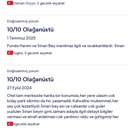
Osman Orçun, 2 gecelik seyahat
Doğrulanmış yorum
10/10 Olağanüstü
1 Temmuz 2025
Funda Hanım ve Sinan Bey inanılmaz ilgili ve sıcakkanlılardı. Sinan
Tugba, 3 gecelik seyahat
Doğrulanmış yorum
10/10 Olağanüstü
27 Eylül 2024
Otel tam merkezde harika bir konumda,her yere ulasim cok
kolay park sikintisi da hic yasamadik.Kahvaltisi mukemmel,her
sey çok lezzetliydi.Sinan bey,esi ve calisanlar cok guler
yuzluler.Sinan beyin giris zamani adayla ilgili detayli bilgiler
vermesi ve etrafi anlatmasi cok yardimci oldu ve gittigimiz her
yerden cok memnun kaldik.Odamiz her gun temizlendi.Her sey
5gecelik seyahat
cok konforluydu.Adaya her geldigimizde konaklayacagimiz yeri