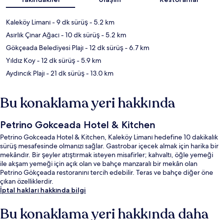
Kaleköy Limanı
- 9 dk sürüş
- 5.2 km
Asırlık Çınar Ağacı
- 10 dk sürüş
- 5.2 km
Gökçeada Belediyesi Plajı
- 12 dk sürüş
- 6.7 km
Yıldız Koy
- 12 dk sürüş
- 5.9 km
Aydıncık Plajı
- 21 dk sürüş
- 13.0 km
Bu konaklama yeri hakkında
Petrino Gokceada Hotel & Kitchen
Petrino Gokceada Hotel & Kitchen, Kaleköy Limanı hedefine 10 dakikalık
sürüş mesafesinde olmanızı sağlar. Gastrobar içecek almak için harika bir
mekândır. Bir şeyler atıştırmak isteyen misafirler; kahvaltı, öğle yemeği
ile akşam yemeği için açık olan ve bahçe manzaralı bir mekân olan
Petrino Gökçeada restoranını tercih edebilir. Teras ve bahçe diğer öne
çıkan özelliklerdir.
İptal hakları hakkında bilgi
Bu konaklama yeri hakkında daha