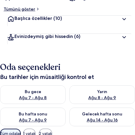
Tümünü göster
Başlıca özellikler
(10)
Evinizdeymiş gibi hissedin
(6)
Oda seçenekleri
Bu tarihler için müsaitliği kontrol et
Bu gece için müsaitliği kontrol et Ağu 7 - Ağu 8
Yarın için müsaitliği kontrol e
Bu gece
Yarın
Ağu 7 - Ağu 8
Ağu 8 - Ağu 9
Bu hafta sonu için müsaitliği kontrol et Ağu 7 - Ağu 9
Önümüzdeki hafta sonu için müs
Bu hafta sonu
Gelecek hafta sonu
Ağu 7 - Ağu 9
Ağu 14 - Ağu 16
Odalar
Tüm odalar
1 yatak
2 yatak