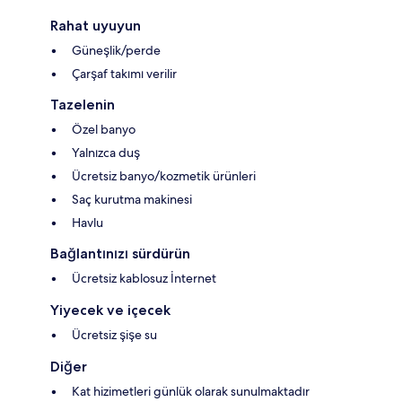
Rahat uyuyun
Güneşlik/perde
Çarşaf takımı verilir
Tazelenin
Özel banyo
Yalnızca duş
Ücretsiz banyo/kozmetik ürünleri
Saç kurutma makinesi
Havlu
Bağlantınızı sürdürün
Ücretsiz kablosuz İnternet
Yiyecek ve içecek
Ücretsiz şişe su
Diğer
Kat hizimetleri günlük olarak sunulmaktadır