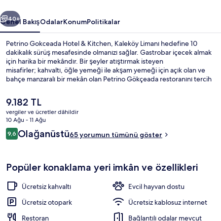
galerisi
ceki
Sonraki
40+
Genel Bakış
Odalar
Konum
Politikalar
Petrino Gokceada Hotel & Kitchen, Kaleköy Limanı hedefine 10
dakikalık sürüş mesafesinde olmanızı sağlar. Gastrobar içecek almak
için harika bir mekândır. Bir şeyler atıştırmak isteyen
misafirler; kahvaltı, öğle yemeği ile akşam yemeği için açık olan ve
bahçe manzaralı bir mekân olan Petrino Gökçeada restoranını tercih
edebilir. Teras ve bahçe diğer öne çıkan özelliklerdir.
Şu
9.182 TL
anki
vergiler ve ücretler dâhildir
fiyat
10 Ağu - 11 Ağu
Dış mekân
9.182 TL
Yorumlar
Olağanüstü
9,6
65 yorumun tümünü göster
9,6/10
Popüler konaklama yeri imkân ve özellikleri
Ücretsiz kahvaltı
Evcil hayvan dostu
Ücretsiz otopark
Ücretsiz kablosuz internet
Restoran
Bağlantılı odalar mevcut