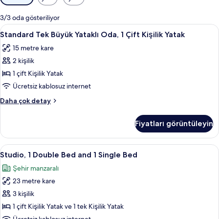
için
mevcut
3/3 oda gösteriliyor
filtreler
Standard
Standard Tek Büyük Yataklı Oda, 1 Çift 
11
Standard Tek Büyük Yataklı Oda, 1 Çift Kişilik Yatak
Tek
15 metre kare
Büyük
2 kişilik
Yataklı
Oda,
1 çift Kişilik Yatak
1
Ücretsiz kablosuz internet
Çift
Standard
Daha çok detay
Kişilik
Tek
Yatak
Büyük
Fiyatları görüntüleyin
Yataklı
için
Oda,
tüm
1
Studio,
Studio, 1 Double Bed and 1 Single Bed 
fotoğrafları
6
Çift
Studio, 1 Double Bed and 1 Single Bed
1
Kişilik
görün
Şehir manzaralı
Yatak
Double
hakkında
23 metre kare
Bed
daha
and
3 kişilik
fazla
1
detay
1 çift Kişilik Yatak ve 1 tek Kişilik Yatak
Single