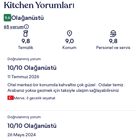
Kitchen Yorumları
Olağanüstü
9,6
65 yorum
9,8
9,0
9,8
Temizlik
Konum
Personel ve servis
Yorumlar
Doğrulanmış yorum
10/10 Olağanüstü
11 Temmuz 2026
Otel merkezi bir konumda kahvaltısı çok güzel . Odalar temiz .
Arabanız yoksa gezmek için taksiyle ulaşım sağlayabilirsiniz
Merve, 3 gecelik seyahat
Doğrulanmış yorum
10/10 Olağanüstü
26 Mayıs 2024