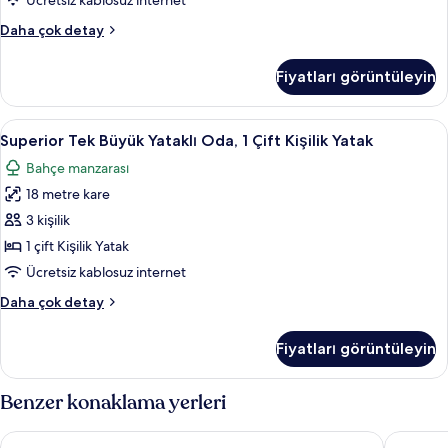
Ücretsiz kablosuz internet
Bed
Studio,
Daha çok detay
için
1
tüm
Double
Fiyatları görüntüleyin
Bed
fotoğrafları
and
görün
1
Superior
Superior Tek Büyük Yataklı Oda, 1 Çift 
7
Single
Superior Tek Büyük Yataklı Oda, 1 Çift Kişilik Yatak
Tek
Bed
Bahçe manzarası
hakkında
Büyük
daha
18 metre kare
Yataklı
fazla
Oda,
3 kişilik
detay
1
1 çift Kişilik Yatak
Çift
Ücretsiz kablosuz internet
Kişilik
Superior
Daha çok detay
Yatak
Tek
için
Büyük
Fiyatları görüntüleyin
Yataklı
tüm
Oda,
fotoğrafları
1
Benzer konaklama yerleri
görün
Çift
Kişilik
Surf Eğitim Merkezi Oteli
Akar But
Yatak