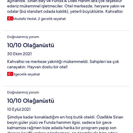
ağırlandık. Sinan Bey ve Funda & Dilek Hanım’lara çok teşekkür
ederiz mükemmel işletmeciler. Otel merkezde, heryere yakın ve
odalar (biz standart odada kaldık), yeterli büyüklükte. Kahvaltısı
ne eksik ne fazla ama en sonda gelen pancake mü-kem-mel.
Mustafa Vedat, 2 gecelik seyahat
Doğrulanmış yorum
10/10 Olağanüstü
30 Ekim 2021
Kahvaltısı ve merkeze yakınlığı mükemmeldi. Sahipleri ise çok
canayakın. Hayvan dostu bir otel!
3gecelik seyahat
Doğrulanmış yorum
10/10 Olağanüstü
10 Eylül 2021
Şimdiye kadar konakladığım en hoş butik oteldi. Özellikle Sinan
beyin güler yüzü ve Funda hanımın ilgisi, sadece bir gece
kalmamıza rağmen bize adada harika bir program yapıp son