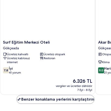
hakkında
daha
fazla
detay
Surf
Akar
Surf Eğitim Merkezi Oteli
Akar B
Eğitim
Butik
Gökçeada
Gökçea
Merkezi
Otel
Ücretsiz kahvaltı
Ücretsiz otopark
Otopa
Oteli
Gökçea
Ücretsiz kablosuz
Restoran
Gökçeada
Gökçea
internet
Klima
10
10
İyi
Har
7,8
9,0
üzerinden
üzerind
41 yorum
21 y
7.8,
9.0,
Güncel
6.326 TL
İyi,
Harika,
fiyat:
41
21
vergiler ve ücretler dâhildir
6.326 TL
7 Eyl - 8 Eyl
yorum
yorum
Benzer konaklama yerlerini karşılaştırın