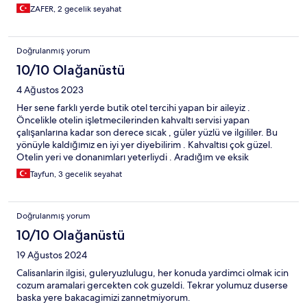
ZAFER, 2 gecelik seyahat
Doğrulanmış yorum
10/10 Olağanüstü
4 Ağustos 2023
Her sene farklı yerde butik otel tercihi yapan bir aileyiz .
Öncelikle otelin işletmecilerinden kahvaltı servisi yapan
çalışanlarına kadar son derece sıcak , güler yüzlü ve ilgililer. Bu
yönüyle kaldığımız en iyi yer diyebilirim . Kahvaltısı çok güzel.
Otelin yeri ve donanımları yeterliydi . Aradığım ve eksik
gördüğüm tek şey odada mini buzdolabı oldu. Genel olarak
Tayfun, 3 gecelik seyahat
güzel bir otel deneyimiydi.
Doğrulanmış yorum
10/10 Olağanüstü
19 Ağustos 2024
Calisanlarin ilgisi, guleryuzlulugu, her konuda yardimci olmak icin
cozum aramalari gercekten cok guzeldi. Tekrar yolumuz duserse
baska yere bakacagimizi zannetmiyorum.