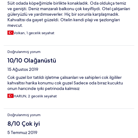
Süit odada köpeğimizle birlikte konakladık. Oda oldukça temiz
ve genişti. Deniz manzaralı balkonu çok keyifliydi. Otel çalışanları
güleryüzlü ve yardımseverler. Hiç bir sorunla karşılaşmadık.
Kahvaltısı da gayet güzeldi. Otelin kendi plajı ve şezlongları
mevcut.
Volkan, 1 gecelik seyahat
Doğrulanmış yorum
10/10 Olağanüstü
15 Ağustos 2019
Cok guzel bır tatıldı işletme çalısanları ve sahipleri cok ilgililer
kahvaltısı harika konumu cok guzel Sadece oda bıraz kucuktu
onun harıcınde ıyıkı petrinoda kalmısız
HARUN, 2 gecelik seyahat
Doğrulanmış yorum
8/10 Çok iyi
5 Temmuz 2019