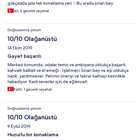
gökçeada ada tek konaklama yeri ✨Bu arada sinan bey
sayesinde mutfakları inanılmaz leziz✨
Ali, 3 gecelik seyahat
Doğrulanmış yorum
10/10 Olağanüstü
14 Ekim 2019
Gayet başarılı.
Merkezi konumda, odalar temiz ve ambiyansı oldukça başarılı,
kahvaltı kaliteli ve el emeği.. İşletmeci Sinan bey ve eşi oldukça
nazik, yardımsever. Petrino öneriyi ve tekrar kalmayı kesinlikle
hakediyor. Kedi severler için de eğlenceli.
Fatih, 1 gecelik seyahat
Doğrulanmış yorum
10/10 Olağanüstü
9 Eylül 2019
Huzurlu bir konaklama