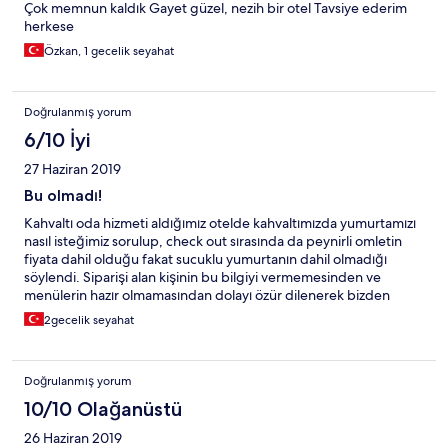
Çok memnun kaldık Gayet güzel, nezih bir otel Tavsiye ederim
herkese
Özkan, 1 gecelik seyahat
Doğrulanmış yorum
6/10 İyi
27 Haziran 2019
Bu olmadı!
Kahvaltı oda hizmeti aldığımız otelde kahvaltımızda yumurtamızı
nasıl isteğimiz sorulup, check out sırasında da peynirli omletin
fiyata dahil olduğu fakat sucuklu yumurtanın dahil olmadığı
söylendi. Siparişi alan kişinin bu bilgiyi vermemesinden ve
menülerin hazır olmamasından dolayı özür dilenerek bizden
sucuklu yumurta için 26 TL talep edilmesi ağzımızda buruk bir tat
2gecelik seyahat
bıraktı. Çevrede performans fiyat olarak daha iyi alternatifler var.
İşletmenin rekabet edebilmesi için hizmet kalitesini arttırması
yerinde olur.
Doğrulanmış yorum
10/10 Olağanüstü
26 Haziran 2019