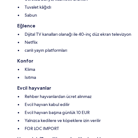
Tuvalet kâğıdı
Sabun
Eğlence
Dijital TV kanalları olanağı ile 40-inç düz ekran televizyon
Netflix
canlı yayın platformları
Konfor
Klima
Isıtma
Evcil hayvanlar
Rehber hayvanlardan ücret alınmaz
Evcil hayvan kabul edilir
Evcil hayvan başına günlük 10 EUR
Yalnızca kedilere ve köpeklere izin verilir
FOR LOC IMPORT