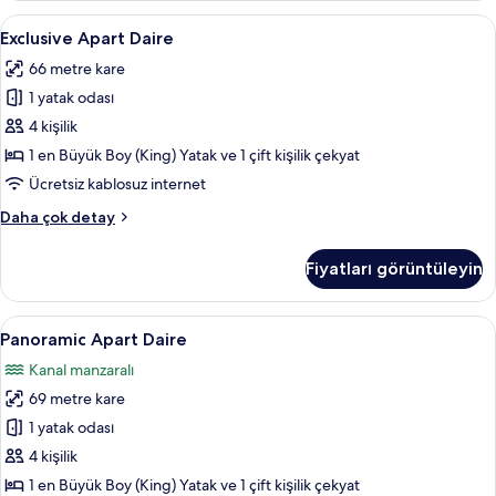
detay
Exclusive
Exclusive Apart Daire | Anti alerjik ya
15
Exclusive Apart Daire
Apart
66 metre kare
Daire
1 yatak odası
için
tüm
4 kişilik
fotoğrafları
1 en Büyük Boy (King) Yatak ve 1 çift kişilik çekyat
görün
Ücretsiz kablosuz internet
Exclusive
Daha çok detay
Apart
Daire
Fiyatları görüntüleyin
hakkında
daha
fazla
Panoramic
Panoramic Apart Daire | Anti alerjik y
15
detay
Panoramic Apart Daire
Apart
Kanal manzaralı
Daire
69 metre kare
için
tüm
1 yatak odası
fotoğrafları
4 kişilik
görün
1 en Büyük Boy (King) Yatak ve 1 çift kişilik çekyat