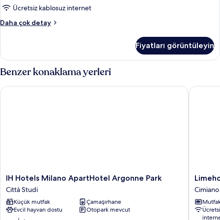
Ücretsiz kablosuz internet
Panoramic
Daha çok detay
Apart
Daire
Fiyatları görüntüleyin
hakkında
daha
fazla
Benzer konaklama yerleri
detay
IH Hotels Milano ApartHotel Argonne Park
Limehom
IH
Limeho
IH Hotels Milano ApartHotel Argonne Park
Limeho
Hotels
Milan
Città Studi
Cimiano
Milano
Park
Küçük mutfak
Çamaşırhane
Mutfa
ApartHotel
Towers
Evcil hayvan dostu
Otopark mevcut
Ücrets
Argonne
Cimiano
intern