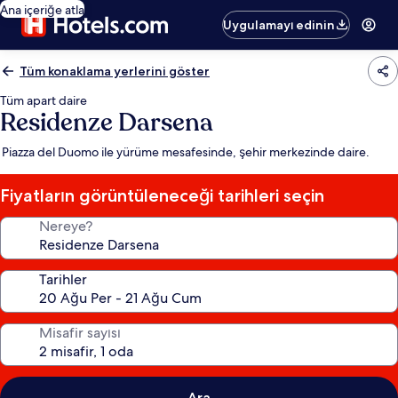
Ana içeriğe atla
Uygulamayı edinin
Tüm konaklama yerlerini göster
Tüm apart daire
Residenze Darsena
Piazza del Duomo ile yürüme mesafesinde, şehir merkezinde daire.
Fiyatların görüntüleneceği tarihleri seçin
Nereye?
Tarihler
Misafir sayısı
Ara