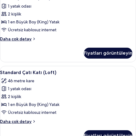
Çatı
detay
1 yatak odası
Katı
2 kişilik
(Loft)
için
1 en Büyük Boy (King) Yatak
tüm
Ücretsiz kablosuz internet
fotoğrafları
Classic
Daha çok detay
görün
Çatı
Katı
Fiyatları görüntüleyin
(Loft)
hakkında
daha
Standard
Standard Çatı Katı (Loft) | Anti alerji
15
fazla
Standard Çatı Katı (Loft)
Çatı
detay
46 metre kare
Katı
1 yatak odası
(Loft)
için
2 kişilik
tüm
1 en Büyük Boy (King) Yatak
fotoğrafları
Ücretsiz kablosuz internet
görün
Standard
Daha çok detay
Çatı
Katı
Fiyatları görüntüleyin