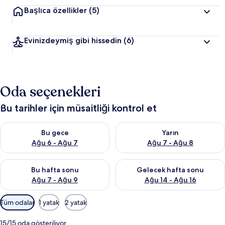
Başlıca özellikler
(5)
Evinizdeymiş gibi hissedin
(6)
Oda seçenekleri
Bu tarihler için müsaitliği kontrol et
Bu gece için müsaitliği kontrol et Ağu 6 - Ağu 7
Yarın için müsaitliği kontrol e
Bu gece
Yarın
Ağu 6 - Ağu 7
Ağu 7 - Ağu 8
Bu hafta sonu için müsaitliği kontrol et Ağu 7 - Ağu 9
Önümüzdeki hafta sonu için müs
Bu hafta sonu
Gelecek hafta sonu
Ağu 7 - Ağu 9
Ağu 14 - Ağu 16
Odalar
Tüm odalar
1 yatak
2 yatak
için
mevcut
15/15 oda gösteriliyor