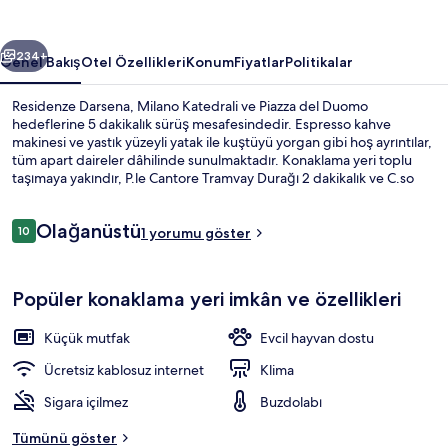
ceki
Sonraki
234+
Genel Bakış
Otel Özellikleri
Konum
Fiyatlar
Politikalar
Residenze Darsena, Milano Katedrali ve Piazza del Duomo
hedeflerine 5 dakikalık sürüş mesafesindedir. Espresso kahve
makinesi ve yastık yüzeyli yatak ile kuştüyü yorgan gibi hoş ayrıntılar,
tüm apart daireler dâhilinde sunulmaktadır. Konaklama yeri toplu
taşımaya yakındır, P.le Cantore Tramvay Durağı 2 dakikalık ve C.so
Colombo P.le Cantore Tramvay Durağı 2 dakikalık yürüme
mesafesindedir.
Yorumlar
Olağanüstü
10
1 yorumu göster
10/10
Konaklama yeri girişi
Popüler konaklama yeri imkân ve özellikleri
Küçük mutfak
Evcil hayvan dostu
Ücretsiz kablosuz internet
Klima
Sigara içilmez
Buzdolabı
Tümünü göster