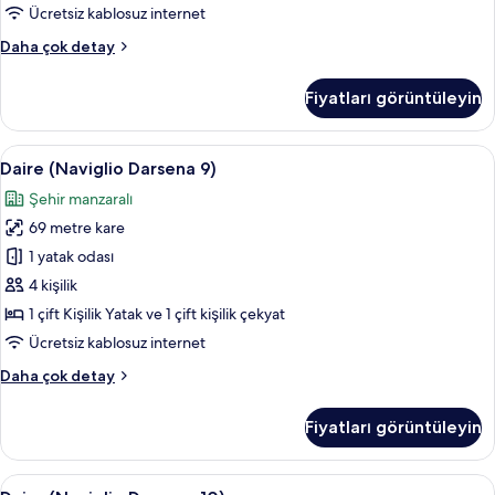
Ücretsiz kablosuz internet
Basic
Daha çok detay
Stüdyo
hakkında
Fiyatları görüntüleyin
daha
fazla
detay
Daire
Daire (Naviglio Darsena 9) | Anti alerj
17
Daire (Naviglio Darsena 9)
(Naviglio
Şehir manzaralı
Darsena
69 metre kare
9)
için
1 yatak odası
tüm
4 kişilik
fotoğrafları
1 çift Kişilik Yatak ve 1 çift kişilik çekyat
görün
Ücretsiz kablosuz internet
Daire
Daha çok detay
(Naviglio
Darsena
Fiyatları görüntüleyin
9)
hakkında
daha
Daire
Daire (Naviglio Darsena 10) | Anti aler
14
fazla