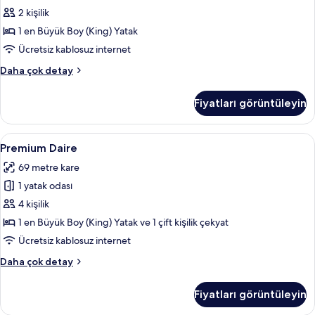
görün
2 kişilik
1 en Büyük Boy (King) Yatak
Ücretsiz kablosuz internet
Luxury
Daha çok detay
Daire
hakkında
Fiyatları görüntüleyin
daha
fazla
detay
Premium
Premium Daire | Anti alerjik yatak tak
15
Premium Daire
Daire
69 metre kare
için
1 yatak odası
tüm
fotoğrafları
4 kişilik
görün
1 en Büyük Boy (King) Yatak ve 1 çift kişilik çekyat
Ücretsiz kablosuz internet
Premium
Daha çok detay
Daire
hakkında
Fiyatları görüntüleyin
daha
fazla