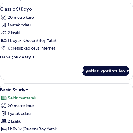
filtreler
Classic
Classic Stüdyo | Anti alerjik yatak tak
13
Classic Stüdyo
Stüdyo
20 metre kare
için
1 yatak odası
tüm
fotoğrafları
2 kişilik
görün
1 büyük (Queen) Boy Yatak
Ücretsiz kablosuz internet
Classic
Daha çok detay
Stüdyo
hakkında
Fiyatları görüntüleyin
daha
fazla
detay
Basic
Basic Stüdyo | Anti alerjik yatak takım
12
Basic Stüdyo
Stüdyo
Şehir manzaralı
için
20 metre kare
tüm
fotoğrafları
1 yatak odası
görün
2 kişilik
1 büyük (Queen) Boy Yatak