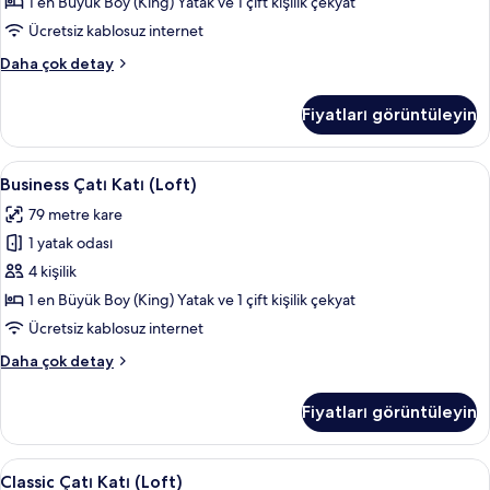
için
1 en Büyük Boy (King) Yatak ve 1 çift kişilik çekyat
tüm
Ücretsiz kablosuz internet
fotoğrafları
Classic
Daha çok detay
görün
Çatı
Katı
Fiyatları görüntüleyin
(Loft)
hakkında
daha
Business
Business Çatı Katı (Loft) | Anti alerjik
19
fazla
Business Çatı Katı (Loft)
Çatı
detay
79 metre kare
Katı
1 yatak odası
(Loft)
için
4 kişilik
tüm
1 en Büyük Boy (King) Yatak ve 1 çift kişilik çekyat
fotoğrafları
Ücretsiz kablosuz internet
görün
Business
Daha çok detay
Çatı
Katı
Fiyatları görüntüleyin
(Loft)
hakkında
daha
Classic
Classic Çatı Katı (Loft) | Anti alerjik 
13
fazla
Classic Çatı Katı (Loft)