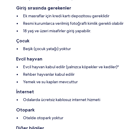
Giriş sırasında gerekenler
Ek masraflar için kredi kartı depozitosu gereklidir
Resmi kurumlarca verilmiş fotoğraflı kimlik gerekli olabilir
18 yaş ve üzeri misafirler giriş yapabilir.
Çocuk
Beşik (çocuk yatağı) yoktur
Evcil hayvan
Evcil hayvan kabul edilir (yalnızca köpekler ve kediler)*
Rehber hayvanlar kabul edilir
Yemek ve su kapları mevcuttur
İnternet
Odalarda ücretsiz kablosuz internet hizmeti
Otopark
Otelde otopark yoktur
Diğer bilgiler