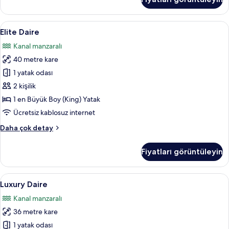
(Loft)
hakkında
daha
Elite
Elite Daire | Anti alerjik yatak takımı,
12
fazla
Elite Daire
Daire
detay
Kanal manzaralı
için
40 metre kare
tüm
fotoğrafları
1 yatak odası
görün
2 kişilik
1 en Büyük Boy (King) Yatak
Ücretsiz kablosuz internet
Elite
Daha çok detay
Daire
hakkında
Fiyatları görüntüleyin
daha
fazla
detay
Luxury
Luxury Daire | Anti alerjik yatak takım
15
Luxury Daire
Daire
Kanal manzaralı
için
36 metre kare
tüm
fotoğrafları
1 yatak odası