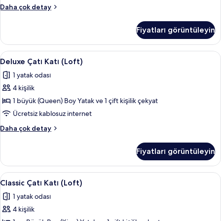
Çatı
Daha çok detay
Katı
Süiti
Fiyatları görüntüleyin
(Penthouse)
hakkında
daha
Deluxe
Deluxe Çatı Katı (Loft) | Anti alerjik y
17
fazla
Deluxe Çatı Katı (Loft)
Çatı
detay
1 yatak odası
Katı
4 kişilik
(Loft)
için
1 büyük (Queen) Boy Yatak ve 1 çift kişilik çekyat
tüm
Ücretsiz kablosuz internet
fotoğrafları
Deluxe
Daha çok detay
görün
Çatı
Katı
Fiyatları görüntüleyin
(Loft)
hakkında
daha
Classic
Classic Çatı Katı (Loft) | Anti alerjik 
15
fazla
Classic Çatı Katı (Loft)
Çatı
detay
1 yatak odası
Katı
4 kişilik
(Loft)