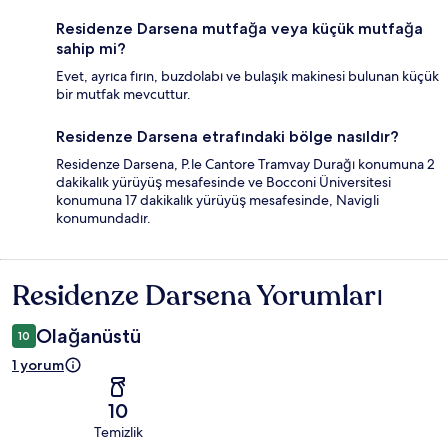
Residenze Darsena mutfağa veya küçük mutfağa
sahip mi?
Evet, ayrıca fırın, buzdolabı ve bulaşık makinesi bulunan küçük
bir mutfak mevcuttur.
Residenze Darsena etrafındaki bölge nasıldır?
Residenze Darsena, P.le Cantore Tramvay Durağı konumuna 2
dakikalık yürüyüş mesafesinde ve Bocconi Üniversitesi
konumuna 17 dakikalık yürüyüş mesafesinde, Navigli
konumundadır.
Residenze Darsena Yorumları
Yorumlar
Olağanüstü
10
1 yorum
10
Temizlik