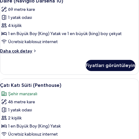
Daire (Naviglio Darsena 10)
(Naviglio
detay
69 metre kare
Darsena
1 yatak odası
10)
için
4 kişilik
tüm
1 en Büyük Boy (King) Yatak ve 1 en büyük (king) boy çekyat
fotoğrafları
Ücretsiz kablosuz internet
görün
Daire
Daha çok detay
(Naviglio
Darsena
Fiyatları görüntüleyin
10)
hakkında
daha
Çatı
Çatı Katı Süiti (Penthouse) | Anti alerj
18
fazla
Çatı Katı Süiti (Penthouse)
Katı
detay
Şehir manzaralı
Süiti
46 metre kare
(Penthouse)
için
1 yatak odası
tüm
2 kişilik
fotoğrafları
1 en Büyük Boy (King) Yatak
görün
Ücretsiz kablosuz internet