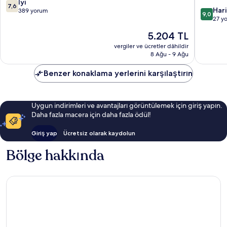
Park
10
İyi
7,6
10
Città
Har
üzerinden
389 yorum
9,0
üzerind
Studi
27 y
7.6,
9.0,
İyi,
Güncel
5.204 TL
Harika,
389
fiyat:
27
vergiler ve ücretler dâhildir
yorum
5.204 TL
8 Ağu - 9 Ağu
yorum
Benzer konaklama yerlerini karşılaştırın
Uygun indirimleri ve avantajları görüntülemek için giriş yapın.
Daha fazla macera için daha fazla ödül!
Giriş yap
Ücretsiz olarak kaydolun
Bölge hakkında