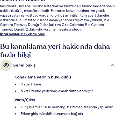
Residenze Darsena, Milano Katedrali ve Piazza del Duomo hedeflerine 5
dakikalık sürüş mesafesindedir. Espresso kahve makinesi ve yastık
yüzeyli yatak ile kuştüyü yorgan gibi hoş ayrıntılar, tüm apart daireler
dâhilinde sunulmaktadır. Konaklama yeri toplu taşımaya yakındır, P.le
Cantore Tramvay Durağı 2 dakikalık ve C.so Colombo P.le Cantore
Tramvay Durağı 2 dakikalık yürüme mesafesindedir.
İptal hakları hakkında bilgi
Bu konaklama yeri hakkında daha
fazla bilgi
Genel bakış
Konaklama yerinin büyüklüğü
4 apart daire
6 kat üzerine yerleşmiş olarak düzenlenmiştir
Varış/Çıkış
Giriş işlemleri 14 ile herhangi bir zaman arasında yapılabilir
Erken giriş müsaitlik durumuna bağlıdır