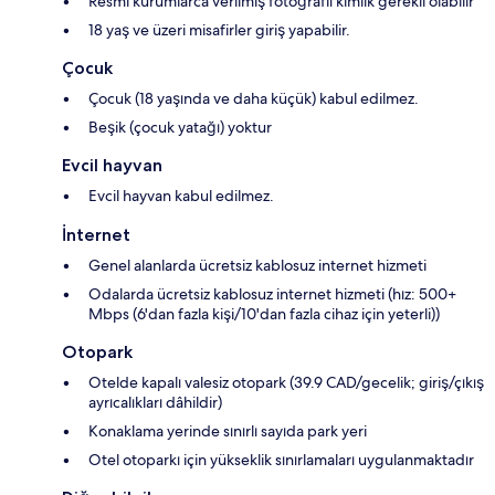
Resmi kurumlarca verilmiş fotoğraflı kimlik gerekli olabilir
18 yaş ve üzeri misafirler giriş yapabilir.
Çocuk
Çocuk (18 yaşında ve daha küçük) kabul edilmez.
Beşik (çocuk yatağı) yoktur
Evcil hayvan
Evcil hayvan kabul edilmez.
İnternet
Genel alanlarda ücretsiz kablosuz internet hizmeti
Odalarda ücretsiz kablosuz internet hizmeti (hız: 500+
Mbps (6'dan fazla kişi/10'dan fazla cihaz için yeterli))
Otopark
Otelde kapalı valesiz otopark (39.9 CAD/gecelik; giriş/çıkış
ayrıcalıkları dâhildir)
Konaklama yerinde sınırlı sayıda park yeri
Otel otoparkı için yükseklik sınırlamaları uygulanmaktadır