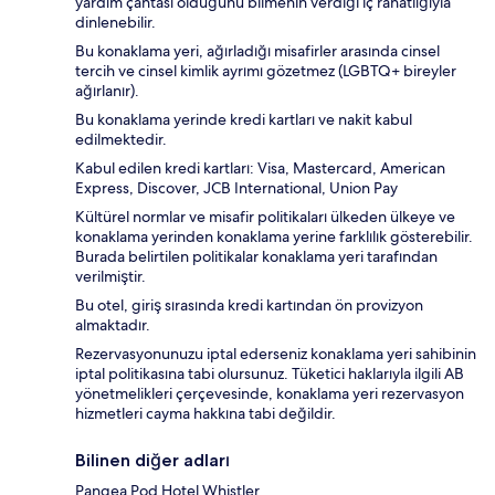
yardım çantası olduğunu bilmenin verdiği iç rahatlığıyla
dinlenebilir.
Bu konaklama yeri, ağırladığı misafirler arasında cinsel
tercih ve cinsel kimlik ayrımı gözetmez (LGBTQ+ bireyler
ağırlanır).
Bu konaklama yerinde kredi kartları ve nakit kabul
edilmektedir.
Kabul edilen kredi kartları: Visa, Mastercard, American
Express, Discover, JCB International, Union Pay
Kültürel normlar ve misafir politikaları ülkeden ülkeye ve
konaklama yerinden konaklama yerine farklılık gösterebilir.
Burada belirtilen politikalar konaklama yeri tarafından
verilmiştir.
Bu otel, giriş sırasında kredi kartından ön provizyon
almaktadır.
Rezervasyonunuzu iptal ederseniz konaklama yeri sahibinin
iptal politikasına tabi olursunuz. Tüketici haklarıyla ilgili AB
yönetmelikleri çerçevesinde, konaklama yeri rezervasyon
hizmetleri cayma hakkına tabi değildir.
Bilinen diğer adları
Pangea Pod Hotel Whistler