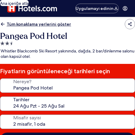
Ana içeriğe atla
Uygulamayı edinin
Tüm konaklama yerlerini göster
Pangea Pod Hotel
2.5
yıldızlı
Whistler Blackcomb Ski Resort yakınında, dağda, 2 bar/dinlenme salonu
konaklama
olan kapsül otel.
yeri
Fiyatların görüntüleneceği tarihleri seçin
Nereye?
Tarihler
Misafir sayısı