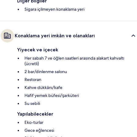
Diğer bilgiler
Sigara içilmeyen konaklama yeri
Konaklama yeri imkân ve olanakları
Yiyecek ve içecek
Her sabah 7 ve öğlen saatleri arasında alakart kahvaltı
(ücretli)
2 bar/dinlenme salonu
Restoran
Kahve dükkânı/kafe
Hafif yemek büfesi/şarküteri
Su sebili
Yapılabilecekler
Eko-turlar
Gece eğlencesi