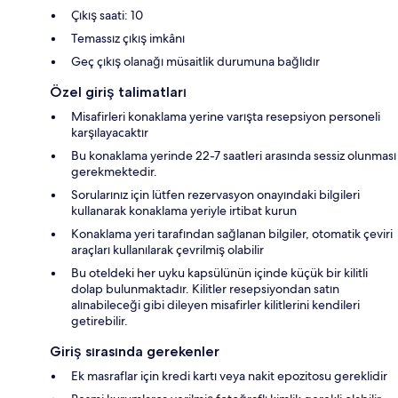
Çıkış saati: 10
Temassız çıkış imkânı
Geç çıkış olanağı müsaitlik durumuna bağlıdır
Özel giriş talimatları
Misafirleri konaklama yerine varışta resepsiyon personeli
karşılayacaktır
Bu konaklama yerinde 22-7 saatleri arasında sessiz olunması
gerekmektedir.
Sorularınız için lütfen rezervasyon onayındaki bilgileri
kullanarak konaklama yeriyle irtibat kurun
Konaklama yeri tarafından sağlanan bilgiler, otomatik çeviri
araçları kullanılarak çevrilmiş olabilir
Bu oteldeki her uyku kapsülünün içinde küçük bir kilitli
dolap bulunmaktadır. Kilitler resepsiyondan satın
alınabileceği gibi dileyen misafirler kilitlerini kendileri
getirebilir.
Giriş sırasında gerekenler
Ek masraflar için kredi kartı veya nakit epozitosu gereklidir