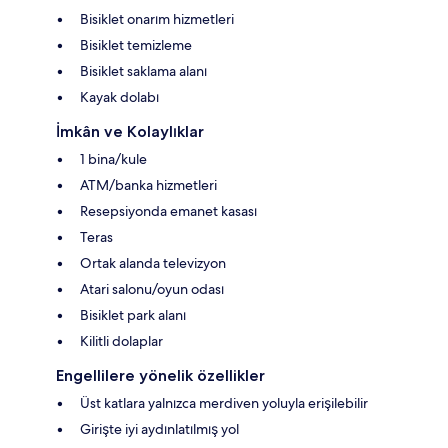
Bisiklet onarım hizmetleri
Bisiklet temizleme
Bisiklet saklama alanı
Kayak dolabı
İmkân ve Kolaylıklar
1 bina/kule
ATM/banka hizmetleri
Resepsiyonda emanet kasası
Teras
Ortak alanda televizyon
Atari salonu/oyun odası
Bisiklet park alanı
Kilitli dolaplar
Engellilere yönelik özellikler
Üst katlara yalnızca merdiven yoluyla erişilebilir
Girişte iyi aydınlatılmış yol