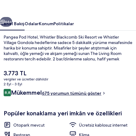
ceki
Sonraki
66+
Genel Bakış
Odalar
Konum
Politikalar
Pangea Pod Hotel, Whistler Blackcomb Ski Resort ve Whistler
Village Gondola hedeflerine sadece 5 dakikalık yürüme mesafesinde
harika bir konuma sahiptir. Misafirler bir şeyler atıştırmak için
kahvaltı, öğle yemeği ve akşam yemeği sunan The Living Room
restoranını tercih edebilir. 2 bar/dinlenme salonu, hafif yemek
büfesi/şarküteri ve teras diğer öne çıkan özellikler
arasındadır. Misafirler yardıma hazır personel hakkında harika
Şu
3.773 TL
yorumlarda bulunuyor.
anki
vergiler ve ücretler dâhildir
fiyat
2 Eyl - 3 Eyl
Konaklama yerinin ön cephesi
3.773 TL
Yorumlar
Mükemmel
8,8
675 yorumun tümünü göster
8,8/10
Popüler konaklama yeri imkân ve özellikleri
Otopark mevcut
Ücretsiz kablosuz internet
Restoran
Klima