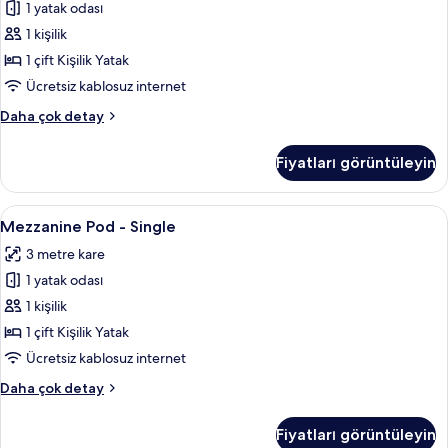
1 yatak odası
-
Single
1 kişilik
için
1 çift Kişilik Yatak
tüm
Ücretsiz kablosuz internet
fotoğrafları
Front-
Daha çok detay
görün
entry
Pod
Fiyatları görüntüleyin
-
Single
hakkında
Mezzanine
Mezzanine Pod - Single | Kaliteli yata
10
daha
Mezzanine Pod - Single
Pod
fazla
3 metre kare
detay
-
1 yatak odası
Single
için
1 kişilik
tüm
1 çift Kişilik Yatak
fotoğrafları
Ücretsiz kablosuz internet
görün
Mezzanine
Daha çok detay
Pod
-
Fiyatları görüntüleyin
Single