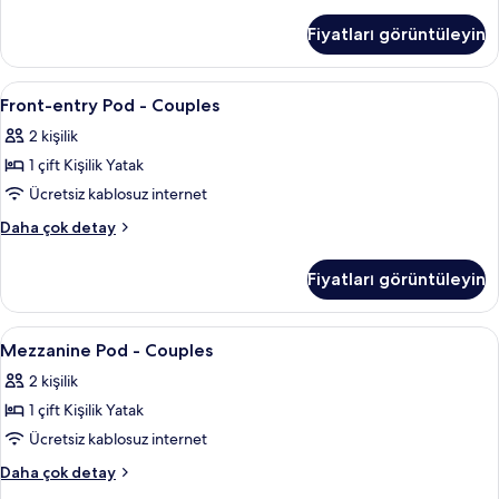
tüm
entry
Pod
fotoğrafları
Fiyatları görüntüleyin
-
görün
Couples
hakkında
Front-
Kaliteli yatak takımı, memory foam (vi
2
daha
Front-entry Pod - Couples
entry
fazla
2 kişilik
detay
Pod
1 çift Kişilik Yatak
-
Couples
Ücretsiz kablosuz internet
için
Front-
Daha çok detay
tüm
entry
Pod
fotoğrafları
Fiyatları görüntüleyin
-
görün
Couples
hakkında
Mezzanine
Kaliteli yatak takımı, memory foam (vi
6
daha
Mezzanine Pod - Couples
Pod
fazla
2 kişilik
detay
-
1 çift Kişilik Yatak
Couples
için
Ücretsiz kablosuz internet
tüm
Mezzanine
Daha çok detay
fotoğrafları
Pod