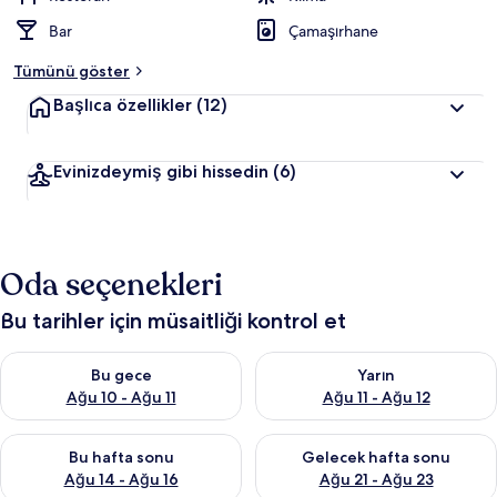
Bar
Çamaşırhane
Tümünü göster
Başlıca özellikler
(12)
Evinizdeymiş gibi hissedin
(6)
Oda seçenekleri
Bu tarihler için müsaitliği kontrol et
Bu gece için müsaitliği kontrol et Ağu 10 - Ağu 11
Yarın için müsaitliği kontrol et
Bu gece
Yarın
Ağu 10 - Ağu 11
Ağu 11 - Ağu 12
Bu hafta sonu için müsaitliği kontrol et Ağu 14 - Ağu 16
Önümüzdeki hafta sonu için mü
Bu hafta sonu
Gelecek hafta sonu
Ağu 14 - Ağu 16
Ağu 21 - Ağu 23