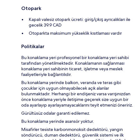
Otopark
Kapalı valesiz otopark ücreti: giriş/çıkış ayrıcalıkları ile
gecelik 39.9 CAD
Otoparkta maksimum yükseklik kısıtlaması vardır
Politikalar
Bu konaklama yeri profesyonel bir konaklama yeri sahibi
tarafından yönetilmektedir. Konaklamanın sağlanması
konaklama yeri sahibinin ticaret, işletme veya meslek
faaliyetleriyle bağlantılıdır.
Bu konaklama yerinde balkon, veranda ve teras gibi
çocuklar için uygun olmayabilecek açık alanlar
bulunmaktadır. Herhangi bir endişeniz varsa varışınızdan
önce konaklama yeriyle iletişime geçerek size uygun bir
oda ayarlayıp ayarlayamayacaklarını teyit etmenizi öneririz.
Gürültüsüz odalar garanti edilemez.
Bu konaklama yerinde asansör yoktur.
Misafirler tesiste karbonmonoksit dedektörü, yangın
söndürücü, duman dedektörü, güvenlik sistemi ve ilk