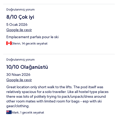
Doğrulanmış yorum
8/10 Çok iyi
5 Ocak 2026
Google ile çevir
Emplacement parfais pour le ski
Glenn, 14 gecelik seyahat
Doğrulanmış yorum
10/10 Olağanüstü
30 Nisan 2026
Google ile çevir
Great location only short walk to the lifts. The pod itself was
relatively spacious for a solo traveller. Like all hostel type places
there was lots of politely trying to pack/unpack/dress around
other room mates with limited room for bags - esp with ski
gear/clothing.
Mark, 1 gecelik seyahat