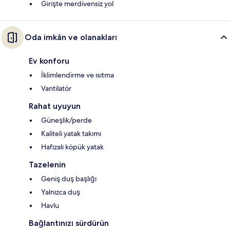
Girişte merdivensiz yol
Oda imkân ve olanakları
Ev konforu
İklimlendirme ve ısıtma
Vantilatör
Rahat uyuyun
Güneşlik/perde
Kaliteli yatak takımı
Hafızalı köpük yatak
Tazelenin
Geniş duş başlığı
Yalnızca duş
Havlu
Bağlantınızı sürdürün