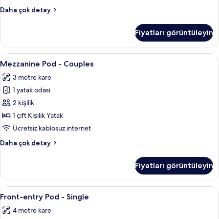
fotoğrafları
Side-
Daha çok detay
görün
entry
Pod
Fiyatları görüntüleyin
-
Couples
hakkında
Mezzanine
Kaliteli yatak takımı, memory foam (vi
9
daha
Mezzanine Pod - Couples
Pod
fazla
3 metre kare
detay
-
1 yatak odası
Couples
için
2 kişilik
tüm
1 çift Kişilik Yatak
fotoğrafları
Ücretsiz kablosuz internet
görün
Mezzanine
Daha çok detay
Pod
-
Fiyatları görüntüleyin
Couples
hakkında
daha
Front-
Kaliteli yatak takımı, memory foam (vi
11
fazla
Front-entry Pod - Single
entry
detay
4 metre kare
Pod