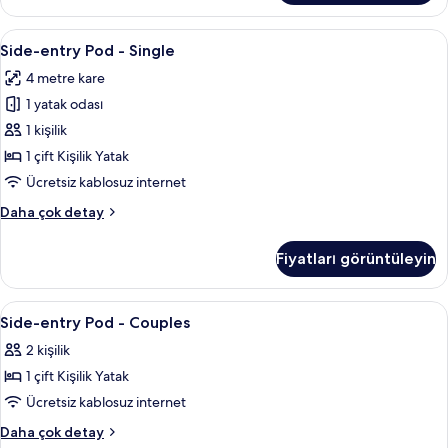
hakkında
daha
Side-
Kaliteli yatak takımı, memory foam (vi
8
fazla
Side-entry Pod - Single
entry
detay
4 metre kare
Pod
1 yatak odası
-
Single
1 kişilik
için
1 çift Kişilik Yatak
tüm
Ücretsiz kablosuz internet
fotoğrafları
Side-
Daha çok detay
görün
entry
Pod
Fiyatları görüntüleyin
-
Single
hakkında
Side-
Kaliteli yatak takımı, memory foam (vi
2
daha
Side-entry Pod - Couples
entry
fazla
2 kişilik
detay
Pod
1 çift Kişilik Yatak
-
Couples
Ücretsiz kablosuz internet
için
Side-
Daha çok detay