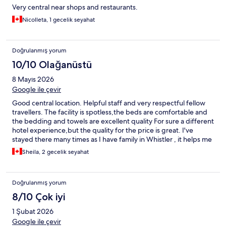
Very central near shops and restaurants.
Nicolleta, 1 gecelik seyahat
Doğrulanmış yorum
10/10 Olağanüstü
8 Mayıs 2026
Google ile çevir
Good central location. Helpful staff and very respectful fellow
travellers. The facility is spotless,the beds are comfortable and
the bedding and towels are excellent quality For sure a different
hotel experience,but the quality for the price is great. I've
stayed there many times as I have family in Whistler , it helps me
to be able to afford to visit more often.
Sheila, 2 gecelik seyahat
Doğrulanmış yorum
8/10 Çok iyi
1 Şubat 2026
Google ile çevir