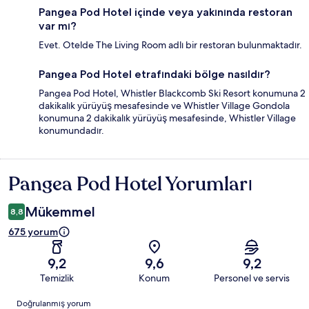
Pangea Pod Hotel içinde veya yakınında restoran
var mı?
Evet. Otelde The Living Room adlı bir restoran bulunmaktadır.
Pangea Pod Hotel etrafındaki bölge nasıldır?
Pangea Pod Hotel, Whistler Blackcomb Ski Resort konumuna 2
dakikalık yürüyüş mesafesinde ve Whistler Village Gondola
konumuna 2 dakikalık yürüyüş mesafesinde, Whistler Village
konumundadır.
Pangea Pod Hotel Yorumları
Yorumlar
Mükemmel
8,8
675 yorum
9,2
9,6
9,2
Temizlik
Konum
Personel ve servis
Yorumlar
Doğrulanmış yorum