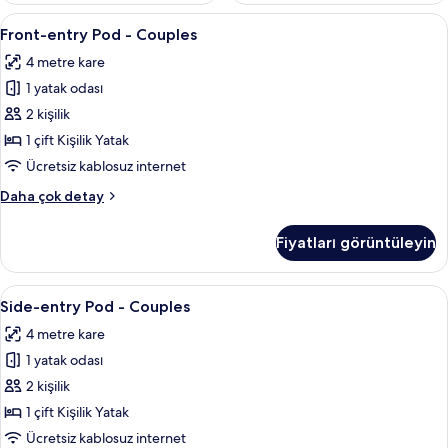
Front-
Kaliteli yatak takımı, memory foam (vi
11
Front-entry Pod - Couples
entry
4 metre kare
Pod
1 yatak odası
-
Couples
2 kişilik
için
1 çift Kişilik Yatak
tüm
Ücretsiz kablosuz internet
fotoğrafları
Front-
Daha çok detay
görün
entry
Pod
Fiyatları görüntüleyin
-
Couples
hakkında
Side-
Kaliteli yatak takımı, memory foam (vi
8
daha
Side-entry Pod - Couples
entry
fazla
4 metre kare
detay
Pod
1 yatak odası
-
Couples
2 kişilik
için
1 çift Kişilik Yatak
tüm
Ücretsiz kablosuz internet