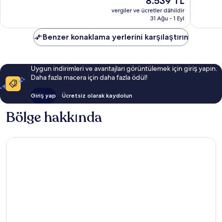
8.539 TL
Çok
5.730
fiyat:
İyi,
vergiler ve ücretler dâhildir
yorum
8.539 TL
31 Ağu - 1 Eyl
1.111
yorum
Benzer konaklama yerlerini karşılaştırın
Uygun indirimleri ve avantajları görüntülemek için giriş yapın.
Daha fazla macera için daha fazla ödül!
Giriş yap
Ücretsiz olarak kaydolun
Bölge hakkında