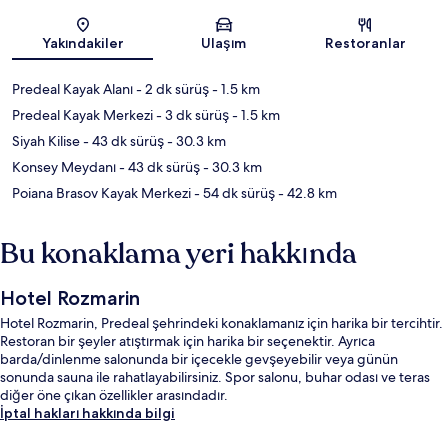
Harita
Yakındakiler
Ulaşım
Restoranlar
Predeal Kayak Alanı
- 2 dk sürüş
- 1.5 km
Predeal Kayak Merkezi
- 3 dk sürüş
- 1.5 km
Siyah Kilise
- 43 dk sürüş
- 30.3 km
Konsey Meydanı
- 43 dk sürüş
- 30.3 km
Poiana Brasov Kayak Merkezi
- 54 dk sürüş
- 42.8 km
Bu konaklama yeri hakkında
Hotel Rozmarin
Hotel Rozmarin, Predeal şehrindeki konaklamanız için harika bir tercihtir.
Restoran bir şeyler atıştırmak için harika bir seçenektir. Ayrıca
barda/dinlenme salonunda bir içecekle gevşeyebilir veya günün
sonunda sauna ile rahatlayabilirsiniz. Spor salonu, buhar odası ve teras
diğer öne çıkan özellikler arasındadır.
İptal hakları hakkında bilgi