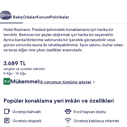
ceki
Sonraki
23+
Genel Bakış
Odalar
Konum
Politikalar
Hotel Rozmarin, Predeal şehrindeki konaklamanız için harika bir
tercihtir. Restoran bir şeyler atıştırmak için harika bir seçenektir.
Ayrıca barda/dinlenme salonunda bir içecekle gevşeyebilir veya
günün sonunda sauna ile rahatlayabilirsiniz. Spor salonu, buhar odası
ve teras diğer öne çıkan özellikler arasındadır.
Şu
3.689 TL
anki
vergiler ve ücretler dâhildir
fiyat
9 Ağu - 10 Ağu
Lobi oturma alanı
3.689 TL
Yorumlar
Mükemmel
8,6
16 yorumun tümünü göster
8,6/10
Popüler konaklama yeri imkân ve özellikleri
Ücretsiz kahvaltı
Evcil hayvan dostu
Ücretsiz otopark
Ücretsiz kablosuz internet