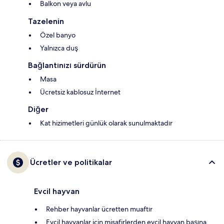
Balkon veya avlu
Tazelenin
Özel banyo
Yalnızca duş
Bağlantınızı sürdürün
Masa
Ücretsiz kablosuz İnternet
Diğer
Kat hizimetleri günlük olarak sunulmaktadır
Ücretler ve politikalar
Evcil hayvan
Rehber hayvanlar ücretten muaftır
Evcil hayvanlar için misafirlerden evcil hayvan başına,