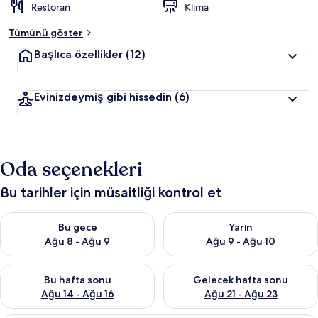
Restoran
Klima
Tümünü göster
Başlıca özellikler
(12)
Evinizdeymiş gibi hissedin
(6)
Oda seçenekleri
Bu tarihler için müsaitliği kontrol et
Bu gece için müsaitliği kontrol et Ağu 8 - Ağu 9
Yarın için müsaitliği kontrol e
Bu gece
Yarın
Ağu 8 - Ağu 9
Ağu 9 - Ağu 10
Bu hafta sonu için müsaitliği kontrol et Ağu 14 - Ağu 16
Önümüzdeki hafta sonu için mü
Bu hafta sonu
Gelecek hafta sonu
Ağu 14 - Ağu 16
Ağu 21 - Ağu 23