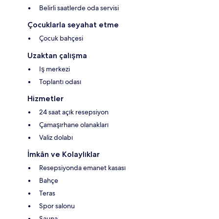
Belirli saatlerde oda servisi
Çocuklarla seyahat etme
Çocuk bahçesi
Uzaktan çalışma
Iş merkezi
Toplantı odası
Hizmetler
24 saat açık resepsiyon
Çamaşırhane olanakları
Valiz dolabı
İmkân ve Kolaylıklar
Resepsiyonda emanet kasası
Bahçe
Teras
Spor salonu
Sauna