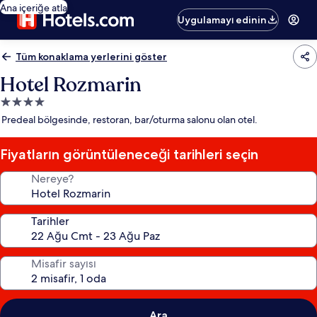
Ana içeriğe atla
Uygulamayı edinin
Tüm konaklama yerlerini göster
Hotel Rozmarin
4.0
yıldızlı
Predeal bölgesinde, restoran, bar/oturma salonu olan otel.
konaklama
yeri
Fiyatların görüntüleneceği tarihleri seçin
Nereye?
Tarihler
Misafir sayısı
Ara