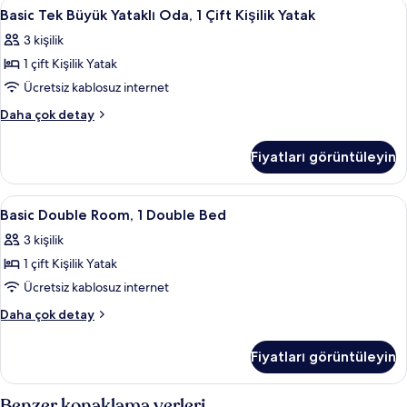
Basic
Basic Tek Büyük Yataklı Oda, 1 Çift Kiş
4
Basic Tek Büyük Yataklı Oda, 1 Çift Kişilik Yatak
Tek
3 kişilik
Büyük
1 çift Kişilik Yatak
Yataklı
Oda,
Ücretsiz kablosuz internet
1
Basic
Daha çok detay
Çift
Tek
Büyük
Kişilik
Fiyatları görüntüleyin
Yataklı
Yatak
Oda,
için
1
Basic
Minibar, masa, ütü/ütü masası, ücretsi
4
tüm
Çift
Basic Double Room, 1 Double Bed
Double
Kişilik
fotoğrafları
3 kişilik
Yatak
Room,
görün
hakkında
1 çift Kişilik Yatak
1
daha
Double
Ücretsiz kablosuz internet
fazla
Bed
detay
Basic
Daha çok detay
için
Double
Room,
tüm
Fiyatları görüntüleyin
1
fotoğrafları
Double
görün
Bed
Benzer konaklama yerleri