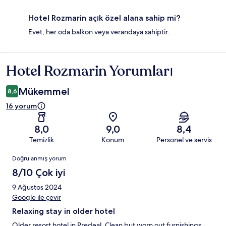
Hotel Rozmarin açık özel alana sahip mi?
Evet, her oda balkon veya verandaya sahiptir.
Hotel Rozmarin Yorumları
Yorumlar
Mükemmel
8,6
16 yorum
8,0
9,0
8,4
Temizlik
Konum
Personel ve servis
Yorumlar
Doğrulanmış yorum
8/10 Çok iyi
9 Ağustos 2024
Google ile çevir
Relaxing stay in older hotel
Older resort hotel in Predeal. Clean but worn out furnishings.