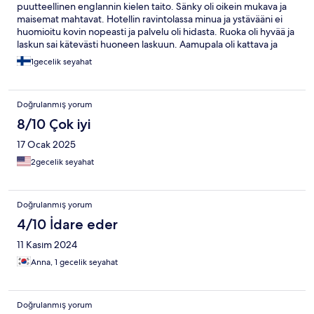
puutteellinen englannin kielen taito. Sänky oli oikein mukava ja
maisemat mahtavat. Hotellin ravintolassa minua ja ystävääni ei
huomioitu kovin nopeasti ja palvelu oli hidasta. Ruoka oli hyvää ja
laskun sai kätevästi huoneen laskuun. Aamupala oli kattava ja
maukas.
1gecelik seyahat
Doğrulanmış yorum
8/10 Çok iyi
17 Ocak 2025
2gecelik seyahat
Doğrulanmış yorum
4/10 İdare eder
11 Kasım 2024
Anna, 1 gecelik seyahat
Doğrulanmış yorum