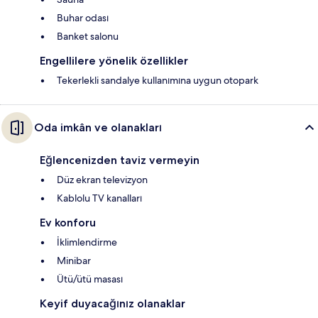
Buhar odası
Banket salonu
Engellilere yönelik özellikler
Tekerlekli sandalye kullanımına uygun otopark
Oda imkân ve olanakları
Eğlencenizden taviz vermeyin
Düz ekran televizyon
Kablolu TV kanalları
Ev konforu
İklimlendirme
Minibar
Ütü/ütü masası
Keyif duyacağınız olanaklar