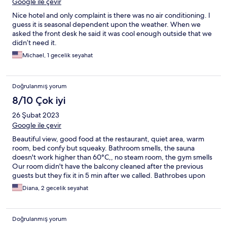
Google ile çevir
Nice hotel and only complaint is there was no air conditioning. I
guess it is seasonal dependent upon the weather. When we
asked the front desk he said it was cool enough outside that we
didn’t need it.
Michael, 1 gecelik seyahat
Doğrulanmış yorum
8/10 Çok iyi
26 Şubat 2023
Google ile çevir
Beautiful view, good food at the restaurant, quiet area, warm
room, bed confy but squeaky. Bathroom smells, the sauna
doesn't work higher than 60°C,, no steam room, the gym smells
Our room didn't have the balcony cleaned after the previous
guests but they fix it in 5 min after we called. Bathrobes upon
request, not in the room. The safe didn't work either. I would
Diana, 2 gecelik seyahat
not give 4 stars. The personnel is under qualified too. I guess it's
good for the price
Doğrulanmış yorum