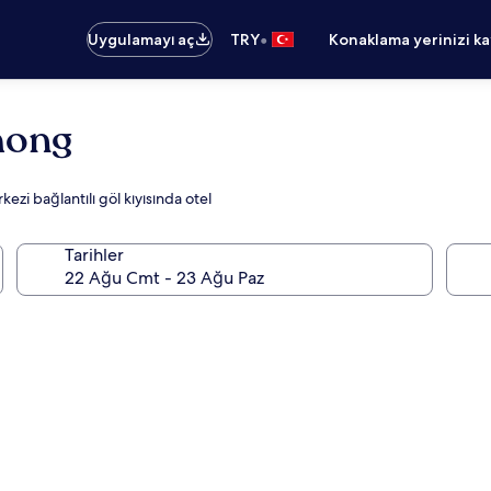
•
Uygulamayı aç
TRY
Konaklama yerinizi k
hong
zi bağlantılı göl kıyısında otel
Tarihler