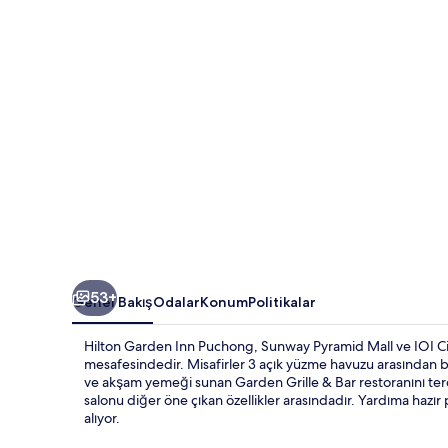
galerisi
53+
Genel Bakış
Odalar
Konum
Politikalar
Hilton Garden Inn Puchong, Sunway Pyramid Mall ve IOI City
mesafesindedir. Misafirler 3 açık yüzme havuzu arasından bir
ve akşam yemeği sunan Garden Grille & Bar restoranını terc
salonu diğer öne çıkan özellikler arasındadır. Yardıma hazı
alıyor.