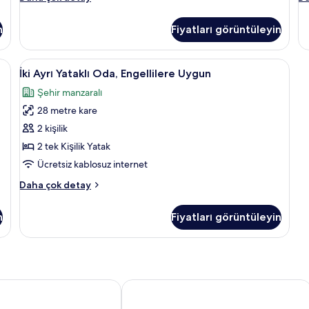
Ayrı
Gö
Yataklı
Ma
n
Fiyatları görüntüleyin
Oda
(G
hakkında
ha
daha
da
etsiz beşik/çocuk yatağı
İki
Minibar, odada kasa, masa, ücretsiz b
5
fazla
fa
İki Ayrı Yataklı Oda, Engellilere Uygun
Ayrı
detay
de
Şehir manzaralı
Yataklı
28 metre kare
Oda,
Engellilere
2 kişilik
Uygun
2 tek Kişilik Yatak
için
Ücretsiz kablosuz internet
tüm
İki
Daha çok detay
fotoğrafları
Ayrı
görün
Yataklı
n
Fiyatları görüntüleyin
Oda,
Engellilere
Uygun
hakkında
daha
fazla
Marriott Puchong
The Signature Serviced Suites Pucho
detay