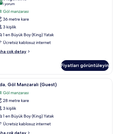
,0
n
10,0 / 10
(1
1 yorum
üyük
yorum)
Göl manzarası
King)
36 metre kare
oy
3 kişilik
atak,
1 en Büyük Boy (King) Yatak
öl
Ücretsiz kablosuz internet
anzaralı
in
luxe
ha çok detay
a,
üm
otoğrafları
Fiyatları görüntüleyin
örün
yük
ing)
eşik/çocuk yatağı
da,
Minibar, odada kasa, masa, ücretsiz beşik/çoc
5
oy
a, Göl Manzaralı (Guest)
öl
tak,
Göl manzarası
l
anzaralı
nzaralı
28 metre kare
Guest)
kkında
in
3 kişilik
ha
üm
zla
1 en Büyük Boy (King) Yatak
tay
otoğrafları
Ücretsiz kablosuz internet
örün
a,
ha çok detay