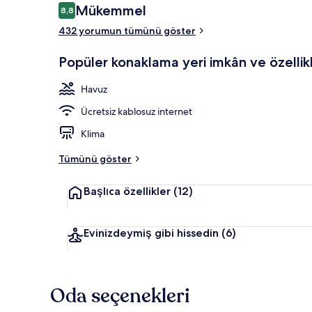
Yorumlar
Mükemmel
8,8
8,8/10
432 yorumun tümünü göster
Minibar, odad
Popüler konaklama yeri imkân ve özellikl
Havuz
Ücretsiz kablosuz internet
Klima
Tümünü göster
Başlıca özellikler
(12)
Evinizdeymiş gibi hissedin
(6)
Oda seçenekleri