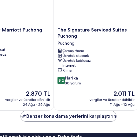
The
y Marriott Puchong
The Signature Serviced Suites
Signature
Puchong
Serviced
Puchong
Suites
cut
Puchong
Çamaşırhane
osuz
Ücretsiz otopark
Puchong
Ücretsiz kablosuz
internet
Klima
10
Harika
9,2
üzerinden
30 yorum
9.2,
Güncel
Güncel
2.870 TL
2.011 TL
Harika,
fiyat:
fiyat:
30
vergiler ve ücretler dâhildir
vergiler ve ücretler dâhildir
2.870 TL
2.011 TL
24 Ağu - 25 Ağu
11 Ağu - 12 Ağu
yorum
Benzer konaklama yerlerini karşılaştırın
ntülemek için giriş yapın. Daha fazla