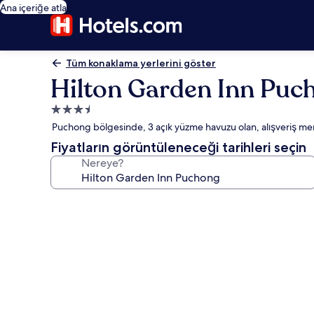
Ana içeriğe atla
Tüm konaklama yerlerini göster
Hilton Garden Inn Puc
3.5
yıldızlı
Puchong bölgesinde, 3 açık yüzme havuzu olan, alışveriş merke
konaklama
Fiyatların görüntüleneceği tarihleri seçin
yeri
Nereye?
Hilton
Garden
Inn
Puchong
için
fotoğraf