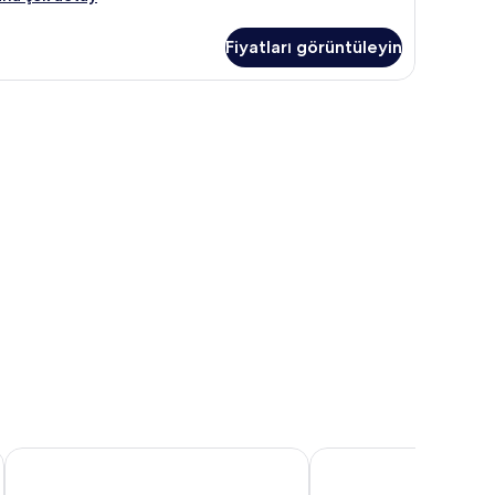
l
nzaralı
Fiyatları görüntüleyin
uest)
kkında
ha
eşik/çocuk yatağı
zla
tay
ng
Espira Kinrara
Dorsett Grand Subang