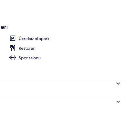
a kasa, masa, ücretsiz beşik/çocuk yatağı
eri
Ücretsiz otopark
Restoran
Spor salonu