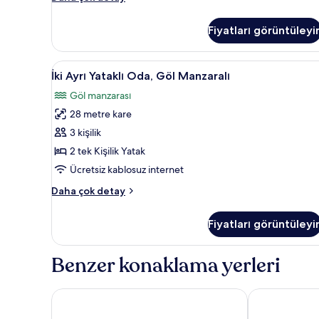
Engellilere
Uygun
Fiyatları görüntüleyi
(Guest)
hakkında
daha
İki
Minibar, odada kasa, masa, ücr
5
fazla
İki Ayrı Yataklı Oda, Göl Manzaralı
Ayrı
detay
Göl manzarası
Yataklı
28 metre kare
Oda,
Göl
3 kişilik
Manzaralı
2 tek Kişilik Yatak
için
Ücretsiz kablosuz internet
tüm
İki
Daha çok detay
fotoğrafları
Ayrı
görün
Yataklı
Fiyatları görüntüleyi
Oda,
Göl
Manzaralı
Benzer konaklama yerleri
hakkında
daha
fazla
Four Points By Sheraton Puchong
AC Hotel by 
detay