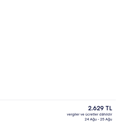
er
Deluxe Oda, 1 En Büyük (King) Boy Yat
Şu
2.629 TL
anki
vergiler ve ücretler dâhildir
fiyat
24 Ağu - 25 Ağu
Kahvaltı, öğle yemeği ve akşam yeme
2.629 TL