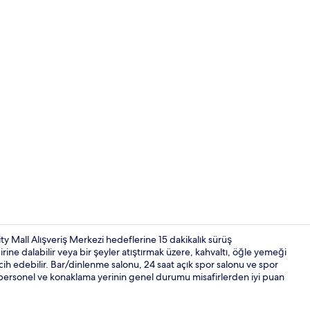
Görülecek y
 Mall Alışveriş Merkezi hedeflerine 15 dakikalık sürüş
ine dalabilir veya bir şeyler atıştırmak üzere, kahvaltı, öğle yemeği
ih edebilir. Bar/dinlenme salonu, 24 saat açık spor salonu ve spor
Resepsiyon
r personel ve konaklama yerinin genel durumu misafirlerden iyi puan