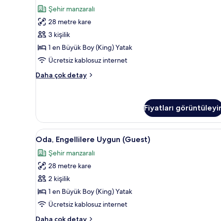
tüm
yorum)
Şehir manzaralı
fotoğrafları
28 metre kare
görün
3 kişilik
1 en Büyük Boy (King) Yatak
Ücretsiz kablosuz internet
Oda
Daha çok detay
(Guest)
hakkında
daha
Fiyatları görüntüleyi
fazla
detay
Oda,
Minibar, odada kasa, masa, ücr
5
Oda, Engellilere Uygun (Guest)
Engellilere
Şehir manzaralı
Uygun
28 metre kare
(Guest)
için
2 kişilik
tüm
1 en Büyük Boy (King) Yatak
fotoğrafları
Ücretsiz kablosuz internet
görün
Oda,
Daha çok detay