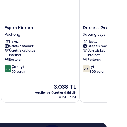
Espira
Dorsett
Espira Kinrara
Dorsett Grand Suba
Kinrara
Grand
Puchong
Subang Jaya
Puchong
Subang
Havuz
Havuz
Subang
Ücretsiz otopark
Otopark mevcut
Jaya
Ücretsiz kablosuz
Ücretsiz kablosuz
internet
internet
Restoran
Restoran
10
10
Çok İyi
İyi
8,2
7,6
üzerinden
üzerinden
50 yorum
908 yorum
8.2,
7.6,
Çok
İyi,
Güncel
3.038 TL
İyi,
908
fiyat:
50
yorum
vergiler ve ücretler dâhildir
vergiler v
3.038 TL
yorum
6 Eyl - 7 Eyl