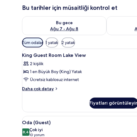
Bu tarihler için müsaitliği kontrol et
Bu gece için müsaitliği kontrol et Ağu 7 - Ağu 8
Yarın için müs
Bu gece
Ağu 7 - Ağu 8
A
Odalar
Tüm odalar
1 yatak
2 yatak
için
King
Minibar, odada kasa, masa, ücr
mevcut
6
King Guest Room Lake View
Guest
filtreler
2 kişilik
Room
1 en Büyük Boy (King) Yatak
Lake
View
Ücretsiz kablosuz internet
için
King
Daha çok detay
tüm
Guest
Room
fotoğrafları
Fiyatları görüntüleyi
Lake
görün
View
hakkında
Oda
Minibar, odada kasa, masa, ücr
6
daha
Oda (Guest)
(Guest)
fazla
Çok iyi
detay
için
8,4
8,4 / 10
(10
10 yorum