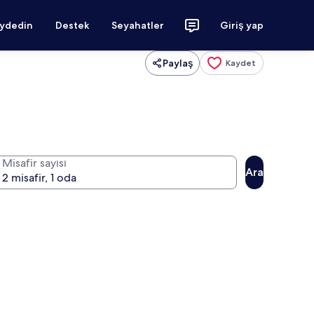
aydedin
Destek
Seyahatler
Giriş yap
Paylaş
Kaydet
Misafir sayısı
Ara