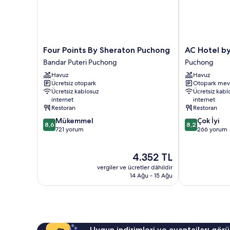
Four
AC
Four Points By Sheraton Puchong
AC Hotel b
Points
Hotel
Bandar Puteri Puchong
Puchong
By
by
Havuz
Havuz
Sheraton
Marriott
Ücretsiz otopark
Otopark mev
Puchong
Puchong
Ücretsiz kablosuz
Ücretsiz kabl
Bandar
Puchong
internet
internet
Puteri
Restoran
Restoran
Puchong
10
10
Mükemmel
Çok İyi
8,6
8,2
üzerinden
üzerinden
721 yorum
266 yorum
8.6,
8.2,
Mükemmel,
Çok
Güncel
4.352 TL
721
İyi,
fiyat:
yorum
266
vergiler ve ücretler dâhildir
4.352 TL
yorum
14 Ağu - 15 Ağu
Uygun indirimleri ve avantajları görü