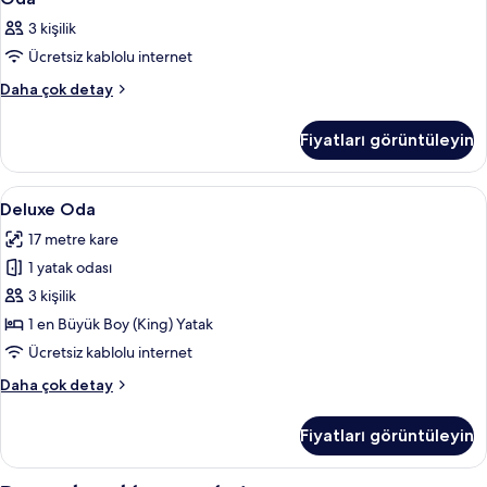
için
3 kişilik
tüm
Ücretsiz kablolu internet
fotoğrafları
görün
Oda
Daha çok detay
hakkında
daha
Fiyatları görüntüleyin
fazla
detay
Deluxe
Deluxe Oda | Çarşaf takımı
4
Deluxe Oda
Oda
17 metre kare
için
1 yatak odası
tüm
fotoğrafları
3 kişilik
görün
1 en Büyük Boy (King) Yatak
Ücretsiz kablolu internet
Deluxe
Daha çok detay
Oda
hakkında
Fiyatları görüntüleyin
daha
fazla
detay