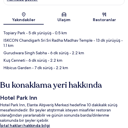
Harita
Yakındakiler
Ulaşım
Restoranlar
Topiary Park
- 5 dk yürüyüş
- 0.5 km
ISKCON Chandigarh Sri Sri Radha Madhav Temple
- 13 dk yürüyüş
-
1.1 km
Gurudwara Singh Sabha
- 6 dk sürüş
- 2.2 km
Kuş Cenneti
- 6 dk sürüş
- 2.2 km
Hibicus Garden
- 7 dk sürüş
- 2.2 km
Bu konaklama yeri hakkında
Hotel Park Inn
Hotel Park Inn, Elante Alışveriş Merkezi hedefine 10 dakikalık sürüş
mesafesindedir. Bir şeyler atıştırmak isteyen misafirler restoran
olanağından yararlanabilir ve günün sonunda barda/dinlenme
salonunda bir şeyler içebilir.
İptal hakları hakkında bilgi