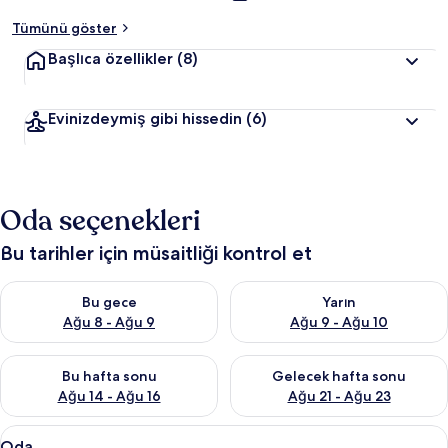
Tümünü göster
Başlıca özellikler
(8)
Evinizdeymiş gibi hissedin
(6)
Oda seçenekleri
Bu tarihler için müsaitliği kontrol et
Bu gece için müsaitliği kontrol et Ağu 8 - Ağu 9
Yarın için müsaitliği kontrol e
Bu gece
Yarın
Ağu 8 - Ağu 9
Ağu 9 - Ağu 10
Bu hafta sonu için müsaitliği kontrol et Ağu 14 - Ağu 16
Önümüzdeki hafta sonu için mü
Bu hafta sonu
Gelecek hafta sonu
Ağu 14 - Ağu 16
Ağu 21 - Ağu 23
Oda
Çarşaf takımı
17
Oda