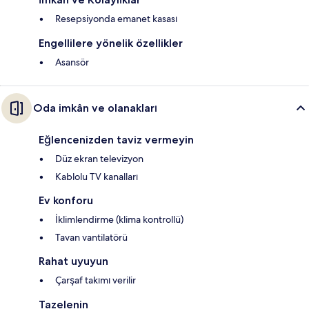
Resepsiyonda emanet kasası
Engellilere yönelik özellikler
Asansör
Oda imkân ve olanakları
Eğlencenizden taviz vermeyin
Düz ekran televizyon
Kablolu TV kanalları
Ev konforu
İklimlendirme (klima kontrollü)
Tavan vantilatörü
Rahat uyuyun
Çarşaf takımı verilir
Tazelenin