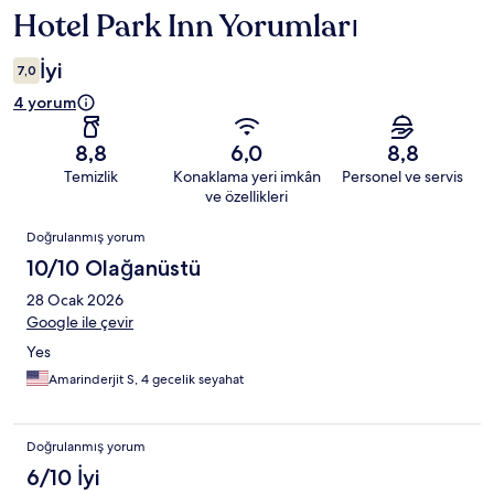
Hotel Park Inn Yorumları
Yorumlar
İyi
7,0
4 yorum
8,8
6,0
8,8
Temizlik
Konaklama yeri imkân
Personel ve servis
ve özellikleri
Yorumlar
Doğrulanmış yorum
10/10 Olağanüstü
28 Ocak 2026
Google ile çevir
Yes
Amarinderjit S, 4 gecelik seyahat
Doğrulanmış yorum
6/10 İyi