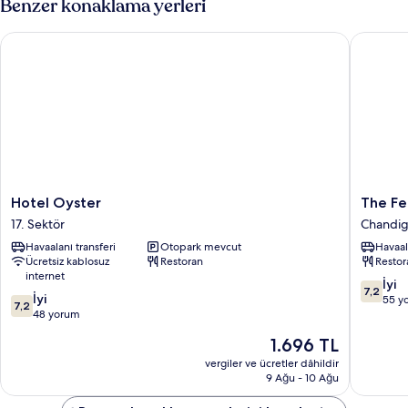
Benzer konaklama yerleri
Hotel Oyster
The Fern
Hotel
The
Hotel Oyster
The Fe
Oyster
Fern
17. Sektör
Chandig
17.
Residen
Havaalanı transferi
Otopark mevcut
Havaal
Sektör
Chandig
Ücretsiz kablosuz
Restoran
Restor
Chandig
internet
10
İyi
7,2
10
İyi
üzerind
55 y
7,2
üzerinden
48 yorum
7.2,
7.2,
İyi,
Güncel
1.696 TL
İyi,
55
fiyat:
48
vergiler ve ücretler dâhildir
yorum
1.696 TL
9 Ağu - 10 Ağu
yorum