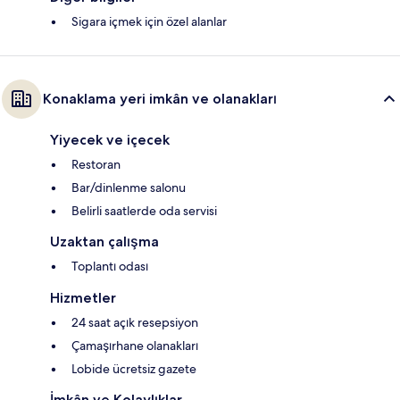
Sigara içmek için özel alanlar
Konaklama yeri imkân ve olanakları
Yiyecek ve içecek
Restoran
Bar/dinlenme salonu
Belirli saatlerde oda servisi
Uzaktan çalışma
Toplantı odası
Hizmetler
24 saat açık resepsiyon
Çamaşırhane olanakları
Lobide ücretsiz gazete
İmkân ve Kolaylıklar