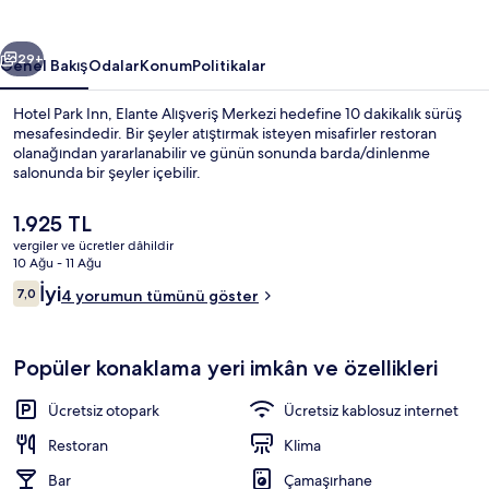
ceki
Sonraki
29+
Genel Bakış
Odalar
Konum
Politikalar
Hotel Park Inn, Elante Alışveriş Merkezi hedefine 10 dakikalık sürüş
mesafesindedir. Bir şeyler atıştırmak isteyen misafirler restoran
olanağından yararlanabilir ve günün sonunda barda/dinlenme
salonunda bir şeyler içebilir.
Şu
1.925 TL
anki
vergiler ve ücretler dâhildir
fiyat
10 Ağu - 11 Ağu
1.925 TL
Yorumlar
İyi
7,0
İç mekân
4 yorumun tümünü göster
7,0/10
Popüler konaklama yeri imkân ve özellikleri
Ücretsiz otopark
Ücretsiz kablosuz internet
Restoran
Klima
Bar
Çamaşırhane