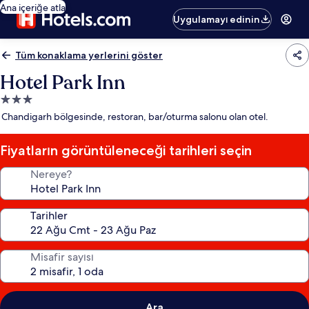
Ana içeriğe atla
Uygulamayı edinin
Tüm konaklama yerlerini göster
Hotel Park Inn
3.0
yıldızlı
Chandigarh bölgesinde, restoran, bar/oturma salonu olan otel.
konaklama
yeri
Fiyatların görüntüleneceği tarihleri seçin
Nereye?
Tarihler
Misafir sayısı
Ara