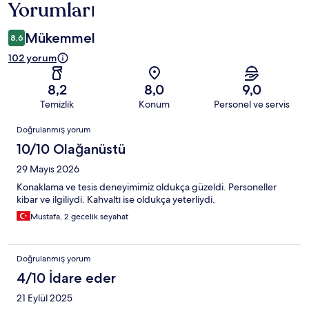
Yorumları
Mükemmel
8,6
102 yorum
8,2
8,0
9,0
Temizlik
Konum
Personel ve servis
Yorumlar
Doğrulanmış yorum
10/10 Olağanüstü
29 Mayıs 2026
Konaklama ve tesis deneyimimiz oldukça güzeldi. Personeller
kibar ve ilgiliydi. Kahvaltı ise oldukça yeterliydi.
Mustafa, 2 gecelik seyahat
Doğrulanmış yorum
4/10 İdare eder
21 Eylül 2025