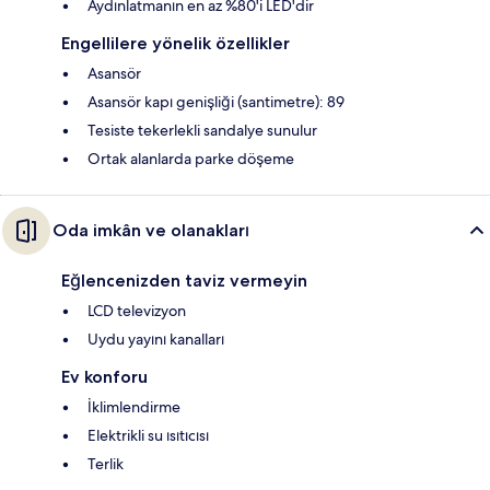
Aydınlatmanın en az %80'i LED'dir
Engellilere yönelik özellikler
Asansör
Asansör kapı genişliği (santimetre): 89
Tesiste tekerlekli sandalye sunulur
Ortak alanlarda parke döşeme
Oda imkân ve olanakları
Eğlencenizden taviz vermeyin
LCD televizyon
Uydu yayını kanalları
Ev konforu
İklimlendirme
Elektrikli su ısıtıcısı
Terlik