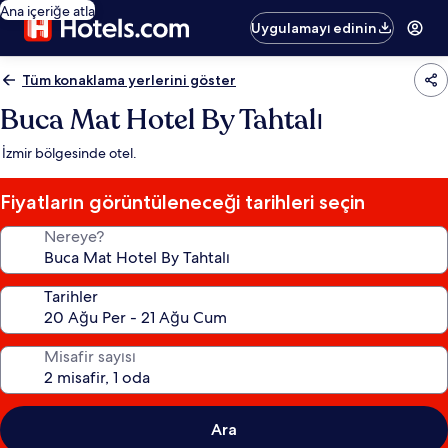
Ana içeriğe atla
Uygulamayı edinin
Tüm konaklama yerlerini göster
Buca Mat Hotel By Tahtalı
İzmir bölgesinde otel.
Fiyatların görüntüleneceği tarihleri seçin
Nereye?
Tarihler
Misafir sayısı
Ara