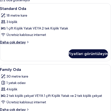
2/2 oda gösteriliyor
filtreler
Standard
Standard Oda | Odada kasa, masa, ses y
8
Standard Oda
Oda
18 metre kare
için
3 kişilik
tüm
fotoğrafları
1 çift Kişilik Yatak VEYA 2 tek Kişilik Yatak
görün
Ücretsiz kablosuz internet
Standard
Daha çok detay
Oda
hakkında
Fiyatları görüntüleyin
daha
fazla
detay
Family
Family Oda | Odada kasa, masa, ses yal
4
Family Oda
Oda
30 metre kare
için
1 yatak odası
tüm
fotoğrafları
4 kişilik
görün
2 tek kişilik çekyat VEYA 1 çift Kişilik Yatak ve 2 tek kişilik çekyat
Ücretsiz kablosuz internet
Family
Daha çok detay