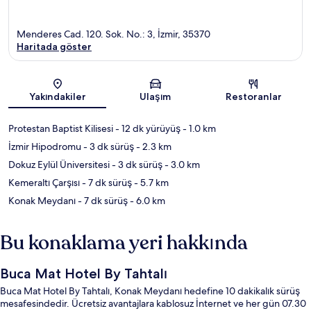
Menderes Cad. 120. Sok. No.: 3, İzmir, 35370
Haritada göster
Harita
Yakındakiler
Ulaşım
Restoranlar
Protestan Baptist Kilisesi
- 12 dk yürüyüş
- 1.0 km
İzmir Hipodromu
- 3 dk sürüş
- 2.3 km
Dokuz Eylül Üniversitesi
- 3 dk sürüş
- 3.0 km
Kemeraltı Çarşısı
- 7 dk sürüş
- 5.7 km
Konak Meydanı
- 7 dk sürüş
- 6.0 km
Bu konaklama yeri hakkında
Buca Mat Hotel By Tahtalı
Buca Mat Hotel By Tahtalı, Konak Meydanı hedefine 10 dakikalık sürüş
mesafesindedir. Ücretsiz avantajlara kablosuz İnternet ve her gün 07.30