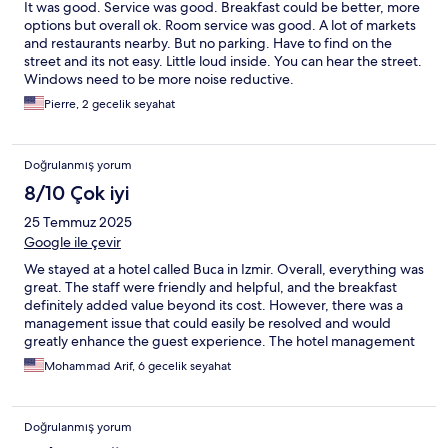
It was good. Service was good. Breakfast could be better, more
options but overall ok. Room service was good. A lot of markets
and restaurants nearby. But no parking. Have to find on the
street and its not easy. Little loud inside. You can hear the street.
Windows need to be more noise reductive.
Pierre, 2 gecelik seyahat
Doğrulanmış yorum
8/10 Çok iyi
25 Temmuz 2025
Google ile çevir
We stayed at a hotel called Buca in Izmir. Overall, everything was
great. The staff were friendly and helpful, and the breakfast
definitely added value beyond its cost. However, there was a
management issue that could easily be resolved and would
greatly enhance the guest experience. The hotel management
should personally inspect the reserved room before the guest
Mohammad Arif, 6 gecelik seyahat
arrives. After a seven-hour journey, we were really tired when
we arrived, and unfortunately, we were met with some issues.
The bathroom sink was leaking, and the floor of the room was so
Doğrulanmış yorum
dusty it felt like no one had opened the door in years. I’d like to