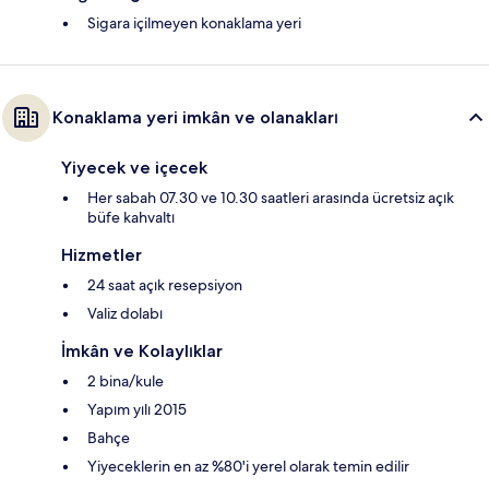
Sigara içilmeyen konaklama yeri
Konaklama yeri imkân ve olanakları
Yiyecek ve içecek
Her sabah 07.30 ve 10.30 saatleri arasında ücretsiz açık
büfe kahvaltı
Hizmetler
24 saat açık resepsiyon
Valiz dolabı
İmkân ve Kolaylıklar
2 bina/kule
Yapım yılı 2015
Bahçe
Yiyeceklerin en az %80'i yerel olarak temin edilir