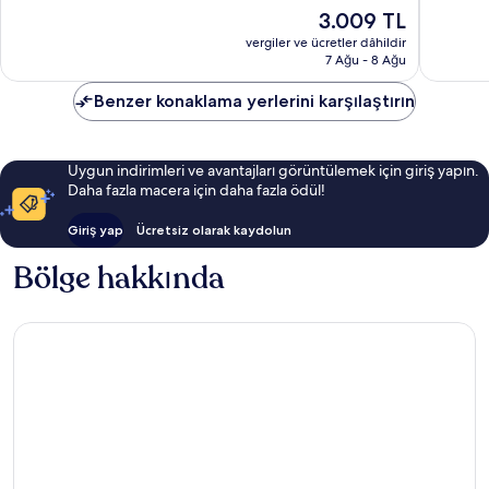
8.0,
8.0,
Güncel
3.009 TL
Çok
Çok
fiyat:
İyi,
İyi,
vergiler ve ücretler dâhildir
3.009 TL
7 Ağu - 8 Ağu
119
1.004
yorum
yorum
Benzer konaklama yerlerini karşılaştırın
Uygun indirimleri ve avantajları görüntülemek için giriş yapın.
Daha fazla macera için daha fazla ödül!
Giriş yap
Ücretsiz olarak kaydolun
Bölge hakkında