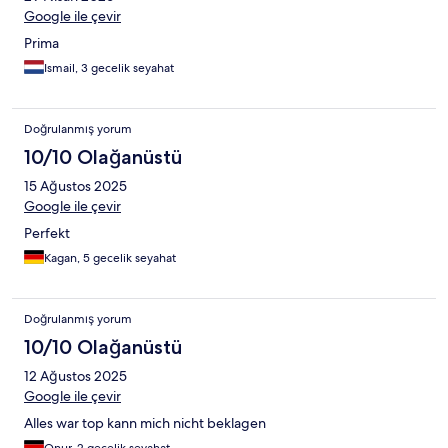
hemen altinda Migros Jet ve BiM marketler var. ihtiyaclar kisa
Google ile çevir
surede alinabilir. Ucak ile gidersem tekrar kalmak isterim.
Prima
Ismail, 3 gecelik seyahat
Doğrulanmış yorum
10/10 Olağanüstü
15 Ağustos 2025
Google ile çevir
Perfekt
Kagan, 5 gecelik seyahat
Doğrulanmış yorum
10/10 Olağanüstü
12 Ağustos 2025
Google ile çevir
Alles war top kann mich nicht beklagen