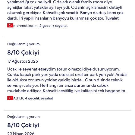
yapılmadığı çok belliydi. Oda adı olarak family room diye
açmışlar fakat yataklar ayrı ayrıydı. Odanın açıklamasını detaylı
okumak gerekiyor. Kahvaltı çok vasattı. Banyo da duş kısmı çok
dardı. İri yapılı insanların banyoyu kullanması çok zor. Tuvalet
taşları aşırı kireçliydi ciddi derecede temizliğe ihtiyacı var
mehmet kerim, 2 gecelik seyahat
Doğrulanmış yorum
8/10 Çok iyi
17 Ağustos 2025
Ucak ile seyehat etseydim sorun olmazdi diye dusunuyorum.
Cunku kapali park yeri yada otele ait ozel bir park yeri yok! Araba
ile oldukca zor uzun yoldan geldiginizde.. Onun disinda teknik
servis iyi calisiyor. Herhangi bir ariza durumunda cabuk
mudahele ediliyor. Kahvalti cesitliligi ve kalitesini cok begendim.
Oda da tek klima mantikli gelmedi. Bir oda normale gore daha
ALPER, 4 gecelik seyahat
sicak oluyor. Banyo yeterince temiz ve dizayni hos. Oda da
emanet kasasi olmasi iyi dusunulmus. Minibar daha iyi sogutmali
bence. Televizyon kucukte olsa her iki odada da mevcut. Kahvalti
Doğrulanmış yorum
salonu oldukca serin tutuluyor ve bu durum cok iyi yaz
gunlerinde rahat rahat yeme icme imkani sagliyor. Canli bir
8/10 Çok iyi
caddeye cok yakin bir konumda, bu da Buca da alisveris ve
29 Nisan 2026
restaurantlara kisa surede ulasmaniz demek oluyor. Otelin