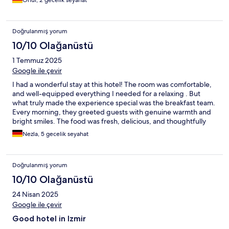
Onur, 2 gecelik seyahat
Doğrulanmış yorum
10/10 Olağanüstü
1 Temmuz 2025
Google ile çevir
I had a wonderful stay at this hotel! The room was comfortable,
and well-equipped everything I needed for a relaxing . But
what truly made the experience special was the breakfast team.
Every morning, they greeted guests with genuine warmth and
bright smiles. The food was fresh, delicious, and thoughtfully
presented, and the team worked like a perfectly coordinated
Nezla, 5 gecelik seyahat
unit. Their attention to detail, friendliness, and professionalism
really stood out. A big thank you to the breakfast staff you made
my mornings feel like home. Highly recommended.
Doğrulanmış yorum
10/10 Olağanüstü
24 Nisan 2025
Google ile çevir
Good hotel in Izmir