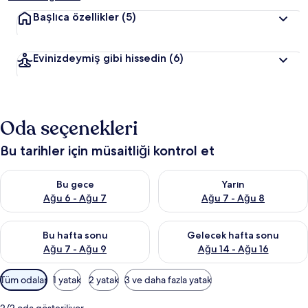
Başlıca özellikler
(5)
Evinizdeymiş gibi hissedin
(6)
Oda seçenekleri
Bu tarihler için müsaitliği kontrol et
Bu gece için müsaitliği kontrol et Ağu 6 - Ağu 7
Yarın için müsaitliği kontrol e
Bu gece
Yarın
Ağu 6 - Ağu 7
Ağu 7 - Ağu 8
Bu hafta sonu için müsaitliği kontrol et Ağu 7 - Ağu 9
Önümüzdeki hafta sonu için müs
Bu hafta sonu
Gelecek hafta sonu
Ağu 7 - Ağu 9
Ağu 14 - Ağu 16
Odalar
Tüm odalar
1 yatak
2 yatak
3 ve daha fazla yatak
için
mevcut