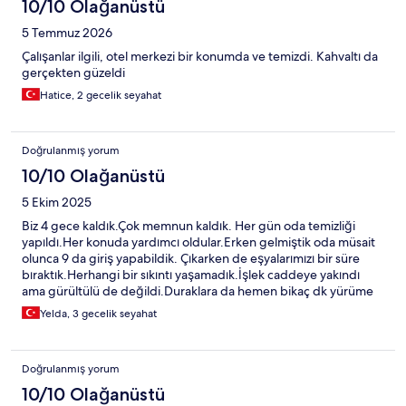
thank Mr. Veli for his respectful and kind attitude. He promptly
10/10 Olağanüstü
came, cleaned the room, and helped us switch to a better one.
5 Temmuz 2026
The hotel has a very good location, the room layout and cabinets
are excellent. However, the TV was not connected to the
Çalışanlar ilgili, otel merkezi bir konumda ve temizdi. Kahvaltı da
internet, so we had to make do with a small screen showing only
gerçekten güzeldi
local antenna channels. In general, the stay was good and worth
Hatice, 2 gecelik seyahat
the price. The facilities are nice—just a little more attention to
management would make it much better.
Doğrulanmış yorum
10/10 Olağanüstü
5 Ekim 2025
Biz 4 gece kaldık.Çok memnun kaldık. Her gün oda temizliği
yapıldı.Her konuda yardımcı oldular.Erken gelmiştik oda müsait
olunca 9 da giriş yapabildik. Çıkarken de eşyalarımızı bir süre
bıraktık.Herhangi bir sıkıntı yaşamadık.İşlek caddeye yakındı
ama gürültülü de değildi.Duraklara da hemen bikaç dk yürüme
mesafesindeydi.
Yelda, 3 gecelik seyahat
Doğrulanmış yorum
10/10 Olağanüstü