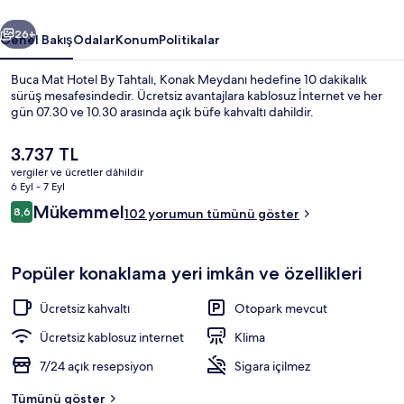
galerisi
ceki
Sonraki
26+
Genel Bakış
Odalar
Konum
Politikalar
Buca Mat Hotel By Tahtalı, Konak Meydanı hedefine 10 dakikalık
sürüş mesafesindedir. Ücretsiz avantajlara kablosuz İnternet ve her
gün 07.30 ve 10.30 arasında açık büfe kahvaltı dahildir.
Şu
3.737 TL
anki
vergiler ve ücretler dâhildir
fiyat
6 Eyl - 7 Eyl
3.737 TL
Yorumlar
Mükemmel
8,6
102 yorumun tümünü göster
8,6/10
Family Oda | Odada kasa, masa, ses yal
Popüler konaklama yeri imkân ve özellikleri
Ücretsiz kahvaltı
Otopark mevcut
Ücretsiz kablosuz internet
Klima
7/24 açık resepsiyon
Sigara içilmez
Tümünü göster