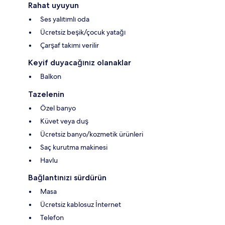
Rahat uyuyun
Ses yalıtımlı oda
Ücretsiz beşik/çocuk yatağı
Çarşaf takımı verilir
Keyif duyacağınız olanaklar
Balkon
Tazelenin
Özel banyo
Küvet veya duş
Ücretsiz banyo/kozmetik ürünleri
Saç kurutma makinesi
Havlu
Bağlantınızı sürdürün
Masa
Ücretsiz kablosuz İnternet
Telefon