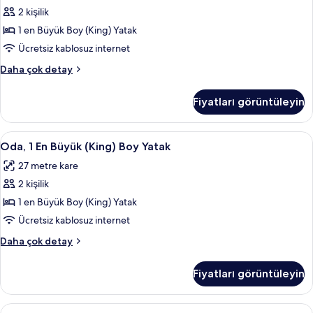
detay
2 kişilik
En
Büyük
1 en Büyük Boy (King) Yatak
(King)
Ücretsiz kablosuz internet
Boy
Executive
Daha çok detay
Yatak
Oda,
için
1
Fiyatları görüntüleyin
En
tüm
Büyük
fotoğrafları
(King)
Oda,
Minibar, odada kasa, masa, dizüstü bilg
görün
7
Boy
Oda, 1 En Büyük (King) Boy Yatak
1
Yatak
27 metre kare
hakkında
En
daha
2 kişilik
Büyük
fazla
(King)
1 en Büyük Boy (King) Yatak
detay
Boy
Ücretsiz kablosuz internet
Yatak
Oda,
Daha çok detay
için
1
tüm
En
Fiyatları görüntüleyin
Büyük
fotoğrafları
(King)
görün
Boy
Junior
Junior Süit, 1 En Büyük (King) Boy Yata