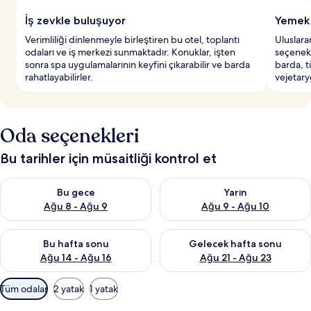
İş zevkle buluşuyor
Yemek 
Verimliliği dinlenmeyle birleştiren bu otel, toplantı
Uluslara
odaları ve iş merkezi sunmaktadır. Konuklar, işten
seçenekl
sonra spa uygulamalarının keyfini çıkarabilir ve barda
barda, 
rahatlayabilirler.
vejetary
Oda seçenekleri
Bu tarihler için müsaitliği kontrol et
Bu gece için müsaitliği kontrol et Ağu 8 - Ağu 9
Yarın için müsaitliği kontrol e
Bu gece
Yarın
Ağu 8 - Ağu 9
Ağu 9 - Ağu 10
Bu hafta sonu için müsaitliği kontrol et Ağu 14 - Ağu 16
Önümüzdeki hafta sonu için mü
Bu hafta sonu
Gelecek hafta sonu
Ağu 14 - Ağu 16
Ağu 21 - Ağu 23
Odalar
Tüm odalar
2 yatak
1 yatak
için