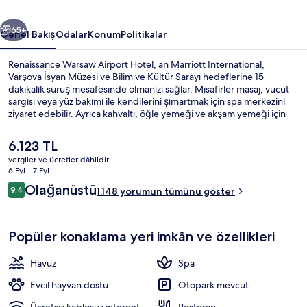
için
ceki
Sonraki
fotoğraf
65+
Genel Bakış
Odalar
Konum
Politikalar
galerisi
Renaissance Warsaw Airport Hotel, an Marriott International,
Varşova İsyan Müzesi ve Bilim ve Kültür Sarayı hedeflerine 15
dakikalık sürüş mesafesinde olmanızı sağlar. Misafirler masaj, vücut
sargısı veya yüz bakımı ile kendilerini şımartmak için spa merkezini
ziyaret edebilir. Ayrıca kahvaltı, öğle yemeği ve akşam yemeği için
açık Challenge '32 restoranında uluslar arası mutfak yemekleri
sunulmaktadır. Kapalı havuz, bar/dinlenme salonu ve 24 saat açık
Şu
6.123 TL
spor salonu; bu lüks otel dâhilindeki diğer öne çıkan özellikler
anki
vergiler ve ücretler dâhildir
arasındadır. Misafirler arasında yardıma hazır personel ve konum
fiyat
6 Eyl - 7 Eyl
seviliyor.
Dış mekân
6.123 TL
Yorumlar
Olağanüstü
9,4
1.148 yorumun tümünü göster
9,4/10
Popüler konaklama yeri imkân ve özellikleri
Havuz
Spa
Evcil hayvan dostu
Otopark mevcut