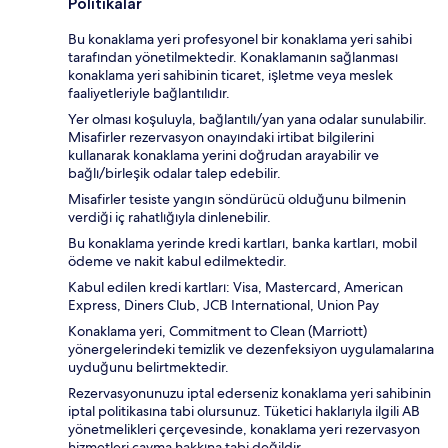
Politikalar
Bu konaklama yeri profesyonel bir konaklama yeri sahibi
tarafından yönetilmektedir. Konaklamanın sağlanması
konaklama yeri sahibinin ticaret, işletme veya meslek
faaliyetleriyle bağlantılıdır.
Yer olması koşuluyla, bağlantılı/yan yana odalar sunulabilir.
Misafirler rezervasyon onayındaki irtibat bilgilerini
kullanarak konaklama yerini doğrudan arayabilir ve
bağlı/birleşik odalar talep edebilir.
Misafirler tesiste yangın söndürücü olduğunu bilmenin
verdiği iç rahatlığıyla dinlenebilir.
Bu konaklama yerinde kredi kartları, banka kartları, mobil
ödeme ve nakit kabul edilmektedir.
Kabul edilen kredi kartları: Visa, Mastercard, American
Express, Diners Club, JCB International, Union Pay
Konaklama yeri, Commitment to Clean (Marriott)
yönergelerindeki temizlik ve dezenfeksiyon uygulamalarına
uyduğunu belirtmektedir.
Rezervasyonunuzu iptal ederseniz konaklama yeri sahibinin
iptal politikasına tabi olursunuz. Tüketici haklarıyla ilgili AB
yönetmelikleri çerçevesinde, konaklama yeri rezervasyon
hizmetleri cayma hakkına tabi değildir.