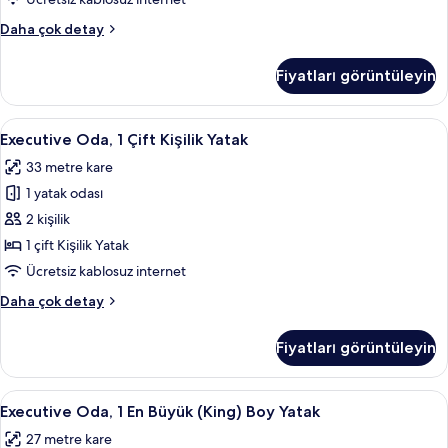
görün
Süit,
Daha çok detay
1
Yatak
Fiyatları görüntüleyin
Odası
hakkında
daha
Executive
Minibar, odada kasa, masa, dizüstü bilg
6
fazla
Executive Oda, 1 Çift Kişilik Yatak
Oda,
detay
33 metre kare
1
1 yatak odası
Çift
Kişilik
2 kişilik
Yatak
1 çift Kişilik Yatak
için
Ücretsiz kablosuz internet
tüm
Executive
Daha çok detay
fotoğrafları
Oda,
görün
1
Fiyatları görüntüleyin
Çift
Kişilik
Yatak
Executive
Minibar, odada kasa, masa, dizüstü bilg
6
hakkında
Executive Oda, 1 En Büyük (King) Boy Yatak
Oda,
daha
27 metre kare
fazla
1