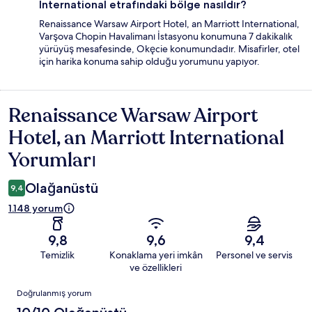
International etrafındaki bölge nasıldır?
Renaissance Warsaw Airport Hotel, an Marriott International,
Varşova Chopin Havalimanı İstasyonu konumuna 7 dakikalık
yürüyüş mesafesinde, Okęcie konumundadır. Misafirler, otel
için harika konuma sahip olduğu yorumunu yapıyor.
Renaissance Warsaw Airport
Yorumlar
Hotel, an Marriott International
Yorumları
Olağanüstü
9,4
1.148 yorum
9,8
9,6
9,4
Temizlik
Konaklama yeri imkân
Personel ve servis
ve özellikleri
Yorumlar
Doğrulanmış yorum