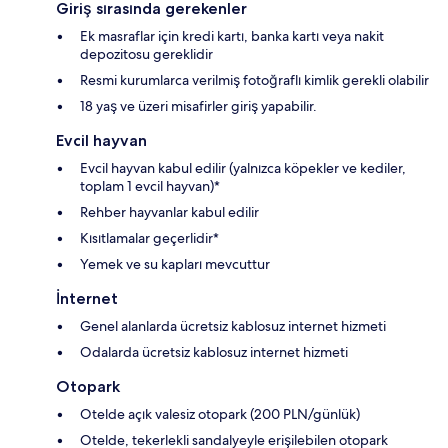
Giriş sırasında gerekenler
Ek masraflar için kredi kartı, banka kartı veya nakit
depozitosu gereklidir
Resmi kurumlarca verilmiş fotoğraflı kimlik gerekli olabilir
18 yaş ve üzeri misafirler giriş yapabilir.
Evcil hayvan
Evcil hayvan kabul edilir (yalnızca köpekler ve kediler,
toplam 1 evcil hayvan)*
Rehber hayvanlar kabul edilir
Kısıtlamalar geçerlidir*
Yemek ve su kapları mevcuttur
İnternet
Genel alanlarda ücretsiz kablosuz internet hizmeti
Odalarda ücretsiz kablosuz internet hizmeti
Otopark
Otelde açık valesiz otopark (200 PLN/günlük)
Otelde, tekerlekli sandalyeyle erişilebilen otopark