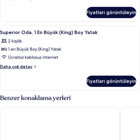
görün
Süit,
1
Fiyatları görüntüleyin
Yatak
Odası
hakkında
Superior
Minibar, odada kasa, masa, dizüstü bilg
3
daha
Superior Oda, 1 En Büyük (King) Boy Yatak
Oda,
fazla
2 kişilik
detay
1
1 en Büyük Boy (King) Yatak
En
Büyük
Ücretsiz kablosuz internet
(King)
Superior
Daha çok detay
Boy
Oda,
1
Yatak
Fiyatları görüntüleyin
En
için
Büyük
tüm
(King)
Benzer konaklama yerleri
fotoğrafları
Boy
Yatak
görün
Courtyard by Marriott Warsaw Airport
Airport 
hakkında
daha
fazla
detay