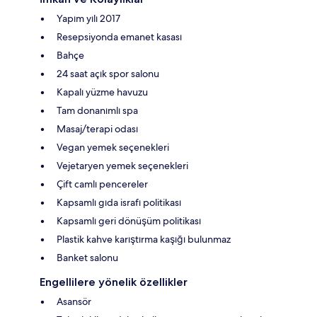
Yapım yılı 2017
Resepsiyonda emanet kasası
Bahçe
24 saat açık spor salonu
Kapalı yüzme havuzu
Tam donanımlı spa
Masaj/terapi odası
Vegan yemek seçenekleri
Vejetaryen yemek seçenekleri
Çift camlı pencereler
Kapsamlı gıda israfı politikası
Kapsamlı geri dönüşüm politikası
Plastik kahve karıştırma kaşığı bulunmaz
Banket salonu
Engellilere yönelik özellikler
Asansör