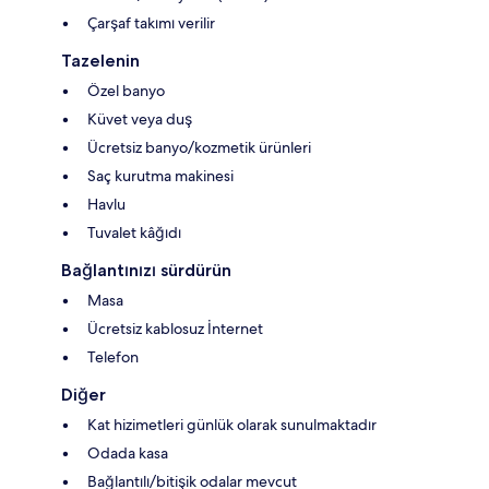
Çarşaf takımı verilir
Tazelenin
Özel banyo
Küvet veya duş
Ücretsiz banyo/kozmetik ürünleri
Saç kurutma makinesi
Havlu
Tuvalet kâğıdı
Bağlantınızı sürdürün
Masa
Ücretsiz kablosuz İnternet
Telefon
Diğer
Kat hizimetleri günlük olarak sunulmaktadır
Odada kasa
Bağlantılı/bitişik odalar mevcut