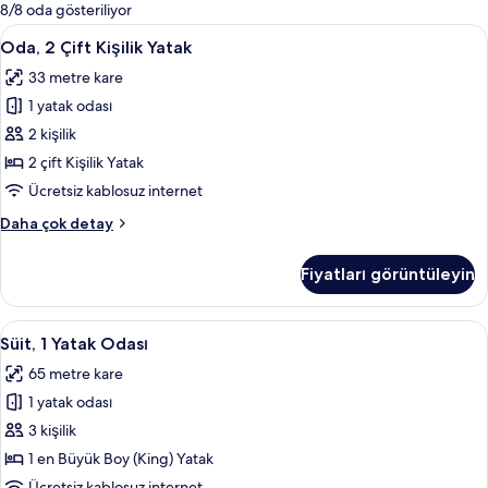
mevcut
8/8 oda gösteriliyor
filtreler
Oda,
Minibar, odada kasa, masa, dizüstü bilg
5
Oda, 2 Çift Kişilik Yatak
2
33 metre kare
Çift
1 yatak odası
Kişilik
Yatak
2 kişilik
için
2 çift Kişilik Yatak
tüm
Ücretsiz kablosuz internet
fotoğrafları
Oda,
Daha çok detay
görün
2
Çift
Fiyatları görüntüleyin
Kişilik
Yatak
hakkında
Süit,
Süit, 1 Yatak Odası | Minibar, odada ka
8
daha
Süit, 1 Yatak Odası
1
fazla
65 metre kare
detay
Yatak
1 yatak odası
Odası
için
3 kişilik
tüm
1 en Büyük Boy (King) Yatak
fotoğrafları
Ücretsiz kablosuz internet