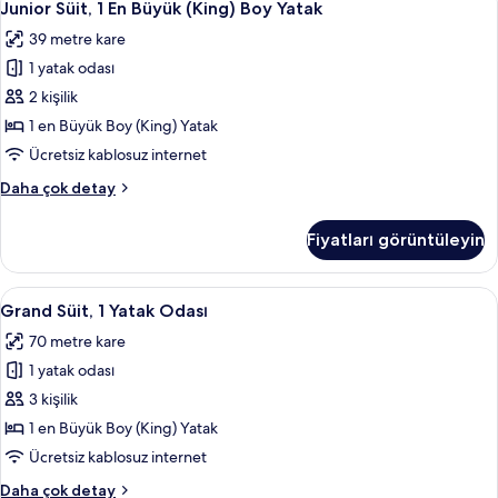
6
Yatak
Junior Süit, 1 En Büyük (King) Boy Yatak
Süit,
hakkında
39 metre kare
daha
1
fazla
1 yatak odası
En
detay
Büyük
2 kişilik
(King)
1 en Büyük Boy (King) Yatak
Boy
Ücretsiz kablosuz internet
Yatak
Junior
Daha çok detay
için
Süit,
tüm
1
Fiyatları görüntüleyin
En
fotoğrafları
Büyük
görün
(King)
Grand
Grand Süit, 1 Yatak Odası | Minibar, od
8
Boy
Grand Süit, 1 Yatak Odası
Süit,
Yatak
70 metre kare
hakkında
1
daha
1 yatak odası
Yatak
fazla
Odası
3 kişilik
detay
için
1 en Büyük Boy (King) Yatak
tüm
Ücretsiz kablosuz internet
fotoğrafları
Grand
Daha çok detay