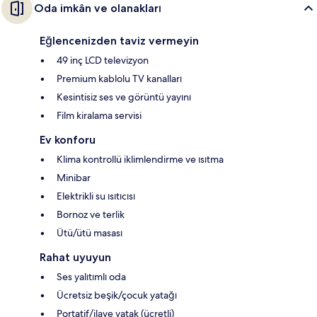
Oda imkân ve olanakları
Eğlencenizden taviz vermeyin
49 inç LCD televizyon
Premium kablolu TV kanalları
Kesintisiz ses ve görüntü yayını
Film kiralama servisi
Ev konforu
Klima kontrollü iklimlendirme ve ısıtma
Minibar
Elektrikli su ısıtıcısı
Bornoz ve terlik
Ütü/ütü masası
Rahat uyuyun
Ses yalıtımlı oda
Ücretsiz beşik/çocuk yatağı
Portatif/ilave yatak (ücretli)