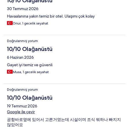
10/10 Olağanüstü
30 Temmuz 2026
Havaalanına yakın temiz bir otel. Ulaşımı çok kolay
Onur, 1 gecelik seyahat
Doğrulanmış yorum
10/10 Olağanüstü
6 Haziran 2026
Gayet iyi temiz ve güvenli
Musa, 1 gecelik seyahat
Doğrulanmış yorum
10/10 Olağanüstü
19 Temmuz 2026
Google ile çevir
공항바로옆에 있어서 고른거였는데 시설이며 조식 뭐하나 빠지지
않았어요