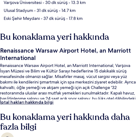
Varşova Üniversitesi
- 30 dk sürüş
- 13.3 km
Ulusal Stadyum
- 31 dk sürüş
- 14.7 km
Eski Şehir Meydanı
- 37 dk sürüş
- 17.8 km
Bu konaklama yeri hakkında
Renaissance Warsaw Airport Hotel, an Marriott
International
Renaissance Warsaw Airport Hotel, an Marriott International, Varşova
İsyan Müzesi ve Bilim ve Kültür Sarayı hedeflerine 15 dakikalık sürüş
mesafesinde olmanızı sağlar. Misafirler masaj, vücut sargısı veya yüz
bakımı ile kendilerini şımartmak için spa merkezini ziyaret edebilir. Ayrıca
kahvaltı, öğle yemeği ve akşam yemeği için açık Challenge '32
restoranında uluslar arası mutfak yemekleri sunulmaktadır. Kapalı havuz,
bar/dinlenme salonu ve 24 saat açık spor salonu; bu lüks otel dâhilindeki
İptal hakları hakkında bilgi
diğer öne çıkan özellikler arasındadır. Misafirler arasında yardıma hazır
personel ve konum seviliyor.
Bu konaklama yeri hakkında daha
fazla bilgi