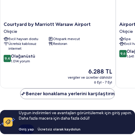
Courtyard
Airport
Courtyard by Marriott Warsaw Airport
Airpor
by
Hotel
Okęcie
Okęcie
Marriott
Okecie
Evcil hayvan dostu
Otopark mevcut
Spa
Warsaw
Okęcie
Ücretsiz kablosuz
Restoran
Evcil 
Airport
internet
Okęcie
10
Ola
9,6
10
Olağanüstü
üzerind
1.64
9,4
üzerinden
1.014 yorum
9.6,
9.4,
Olağanü
Güncel
6.288 TL
Olağanüstü,
1.641
fiyat:
1.014
vergiler ve ücretler dâhildir
yorum
6.288 TL
6 Eyl - 7 Eyl
yorum
Benzer konaklama yerlerini karşılaştırın
Uygun indirimleri ve avantajları görüntülemek için giriş yapın.
Daha fazla macera için daha fazla ödül!
Giriş yap
Ücretsiz olarak kaydolun