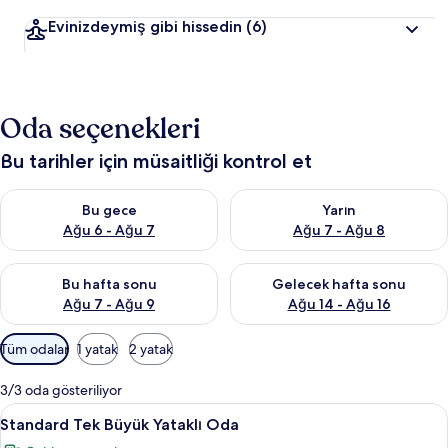
Evinizdeymiş gibi hissedin
(6)
Oda seçenekleri
Bu tarihler için müsaitliği kontrol et
Bu gece için müsaitliği kontrol et Ağu 6 - Ağu 7
Yarın için müsaitliği kontrol e
Bu gece
Yarın
Ağu 6 - Ağu 7
Ağu 7 - Ağu 8
Bu hafta sonu için müsaitliği kontrol et Ağu 7 - Ağu 9
Önümüzdeki hafta sonu için müs
Bu hafta sonu
Gelecek hafta sonu
Ağu 7 - Ağu 9
Ağu 14 - Ağu 16
Odalar
Tüm odalar
1 yatak
2 yatak
için
mevcut
3/3 oda gösteriliyor
filtreler
Standard
Minibar, masa, ütü/ütü masası, ücretsi
8
Standard Tek Büyük Yataklı Oda
Tek