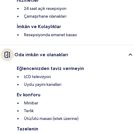
Hizmetler
24 saat açık resepsiyon
Çamaşırhane olanakları
İmkân ve Kolaylıklar
Resepsiyonda emanet kasası
Oda imkân ve olanakları
Eğlencenizden taviz vermeyin
LCD televizyon
Uydu yayını kanalları
Ev konforu
Minibar
Terlik
Ütü/ütü masası (istek üzerine)
Tazelenin