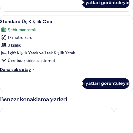
Fiyatları görüntüleyin
Oda
hakkında
daha
Standard
Standard Üç Kişilik Oda | Minibar, mas
7
fazla
Standard Üç Kişilik Oda
Üç
detay
Şehir manzaralı
Kişilik
17 metre kare
Oda
için
3 kişilik
tüm
1 çift Kişilik Yatak ve 1 tek Kişilik Yatak
fotoğrafları
Ücretsiz kablosuz internet
görün
Standard
Daha çok detay
Üç
Kişilik
Fiyatları görüntüleyin
Oda
hakkında
daha
Benzer konaklama yerleri
fazla
detay
Atabay Termal Hotel
Gunes O