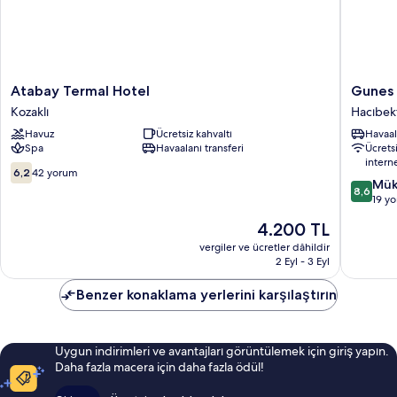
Atabay
Gunes
Atabay Termal Hotel
Gunes
Termal
Otel
Kozaklı
Hacıbek
Hotel
Hacıbek
Havuz
Ücretsiz kahvaltı
Havaal
Kozaklı
Spa
Havaalanı transferi
Ücrets
intern
10
6,2
42 yorum
10
Mük
üzerinden
8,6
üzerind
19 y
6.2,
8.6,
42
Güncel
4.200 TL
Mükemm
yorum
fiyat:
19
vergiler ve ücretler dâhildir
4.200 TL
2 Eyl - 3 Eyl
yorum
Benzer konaklama yerlerini karşılaştırın
Uygun indirimleri ve avantajları görüntülemek için giriş yapın.
Daha fazla macera için daha fazla ödül!