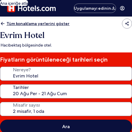
Ana içeriğe atla
Uygulamayı edinin
Tüm konaklama yerlerini göster
Evrim Hotel
Hacıbektaş bölgesinde otel.
Fiyatların görüntüleneceği tarihleri seçin
Nereye?
Tarihler
Misafir sayısı
Ara