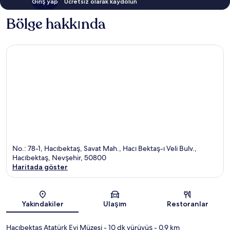
Giriş yap
Ücretsiz olarak kaydolun
Bölge hakkında
No.: 78-1, Hacıbektaş, Savat Mah., Hacı Bektaş-ı Veli Bulv.,
Hacıbektaş, Nevşehir, 50800
Haritada göster
Harita
Yakındakiler
Ulaşım
Restoranlar
Hacıbektaş Atatürk Evi Müzesi
- 10 dk yürüyüş
- 0.9 km