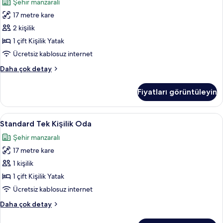
Şehir manzaralı
Büyük
17 metre kare
Yataklı
Oda
2 kişilik
için
1 çift Kişilik Yatak
tüm
Ücretsiz kablosuz internet
fotoğrafları
Standard
Daha çok detay
görün
Tek
Büyük
Fiyatları görüntüleyin
Yataklı
Oda
hakkında
Standard
Minibar, masa, ütü/ütü masası, ücretsi
7
daha
Standard Tek Kişilik Oda
Tek
fazla
Şehir manzaralı
detay
Kişilik
17 metre kare
Oda
için
1 kişilik
tüm
1 çift Kişilik Yatak
fotoğrafları
Ücretsiz kablosuz internet
görün
Standard
Daha çok detay
Tek
Kişilik