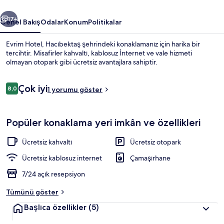
ceki
Sonraki
17+
Genel Bakış
Odalar
Konum
Politikalar
Evrim Hotel, Hacıbektaş şehrindeki konaklamanız için harika bir
tercihtir. Misafirler kahvaltı, kablosuz İnternet ve vale hizmeti
olmayan otopark gibi ücretsiz avantajlara sahiptir.
Yorumlar
Çok iyi
8,0
1 yorumu göster
8,0/10
Popüler konaklama yeri imkân ve özellikleri
Standard Üç Kişilik Oda | Minibar, mas
Ücretsiz kahvaltı
Ücretsiz otopark
Ücretsiz kablosuz internet
Çamaşırhane
7/24 açık resepsiyon
Tümünü göster
Başlıca özellikler
(5)