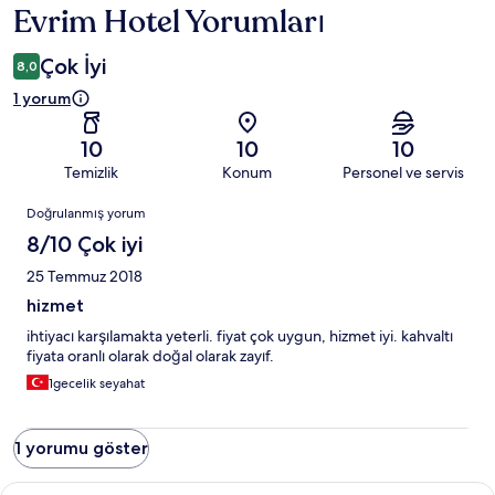
Evrim Hotel Yorumları
Yorumlar
Çok İyi
8,0
1 yorum
10
10
10
Temizlik
Konum
Personel ve servis
Yorumlar
Doğrulanmış yorum
8/10 Çok iyi
25 Temmuz 2018
hizmet
ihtiyacı karşılamakta yeterli. fiyat çok uygun, hizmet iyi. kahvaltı
fiyata oranlı olarak doğal olarak zayıf.
1gecelik seyahat
1 yorumu göster