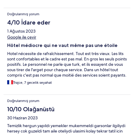
Doğrulanmış yorum
4/10 İdare eder
1 Ağustos 2023
Google ile çevir
Hôtel médiocre qui ne vaut même pas une étoile
Hotel nécessite de rafraîchissement. Tout est très vieux. Les lits
sont confortables et le cadre est pas mal. En gros les seuls points
positifs. Le personnel ne parle que turk, et ils essayent de vous
sous tirer de l'arget pour chaque service. Dans un hôtel tout
compris c'est pas normal que moitié des services soient payants.
En gros chèr pour ce que c'est.
Trajce, 7 gecelik seyahat
Doğrulanmış yorum
10/10 Olağanüstü
30 Haziran 2023
Temizlik hergun yapıldı yemekler mukemmeldi garsonlar ilgiliydi
hersey cok guzeldi tam aile oteliydi ulasimi kolay tekrar tatil icin