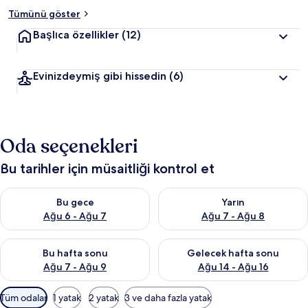
Tümünü göster
Başlıca özellikler
(12)
Evinizdeymiş gibi hissedin
(6)
Oda seçenekleri
Bu tarihler için müsaitliği kontrol et
Bu gece için müsaitliği kontrol et Ağu 6 - Ağu 7
Yarın için müsaitliği kontrol e
Bu gece
Yarın
Ağu 6 - Ağu 7
Ağu 7 - Ağu 8
Bu hafta sonu için müsaitliği kontrol et Ağu 7 - Ağu 9
Önümüzdeki hafta sonu için müs
Bu hafta sonu
Gelecek hafta sonu
Ağu 7 - Ağu 9
Ağu 14 - Ağu 16
Odalar
Tüm odalar
1 yatak
2 yatak
3 ve daha fazla yatak
için