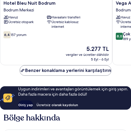
Hotel
Vega
Hotel Bleu Nuit Bodrum
Vega A
Bleu
Aparts
Bodrum Merkezi
Bodrum
Nuit
Bodrum
Havuz
Havaalanı transferi
Havuz
Bodrum
Ücretsiz otopark
Ücretsiz kablosuz
Ücrets
Bodrum
internet
intern
Merkezi
10
10
Çok 
6,4
157 yorum
8,0
üzerinden
üzerind
189 
6.4,
8.0,
Güncel
5.277 TL
157
Çok
fiyat:
yorum
İyi,
vergiler ve ücretler dâhildir
5.277 TL
5 Eyl - 6 Eyl
189
yorum
Benzer konaklama yerlerini karşılaştırın
Uygun indirimleri ve avantajları görüntülemek için giriş yapın.
Daha fazla macera için daha fazla ödül!
Giriş yap
Ücretsiz olarak kaydolun
Bölge hakkında