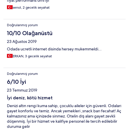
fiyat performans ornı iyi
senol, 2 gecelik seyahat
Doğrulanmış yorum
10/10 Olağanüstü
23 Ağustos 2019
Odada ucretli internet disinda hersey mukemmeldi...
ERKAN, 3 gecelik seyahat
Doğrulanmış yorum
6/10 İyi
23 Temmuz 2019
İyi deniz, kötü hizmet
Denizi altın rengi kuma sahip, çocuklu aileler için güvenli. Odaları
gayet konforlu ve temiz. Ancak yemekleri ,snack barı fecahat! Aç
kalmazsınız ama içinizede sinmez. Otelin dış alanı gayet zevkli
döşenmiş. İyi bir hizmet ve kalifiye personel ile tercih edilebilir
duruma gelir