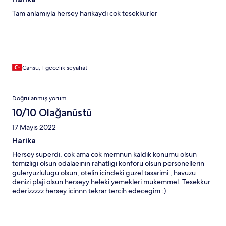
Tam anlamiyla hersey harikaydi cok tesekkurler
Cansu, 1 gecelik seyahat
Doğrulanmış yorum
10/10 Olağanüstü
17 Mayıs 2022
Harika
Hersey superdi, cok ama cok memnun kaldik konumu olsun
temizligi olsun odalaeinin rahatligi konforu olsun personellerin
guleryuzlulugu olsun, otelin icindeki guzel tasarimi , havuzu
denizi plaji olsun herseyy heleki yemekleri mukemmel. Tesekkur
ederizzzzz hersey icinnn tekrar tercih edecegim :)