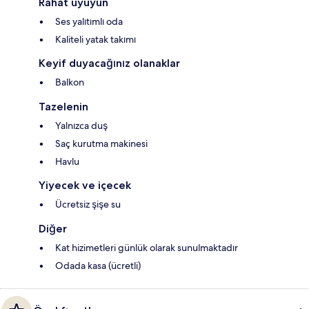
Rahat uyuyun
Ses yalıtımlı oda
Kaliteli yatak takımı
Keyif duyacağınız olanaklar
Balkon
Tazelenin
Yalnızca duş
Saç kurutma makinesi
Havlu
Yiyecek ve içecek
Ücretsiz şişe su
Diğer
Kat hizimetleri günlük olarak sunulmaktadır
Odada kasa (ücretli)