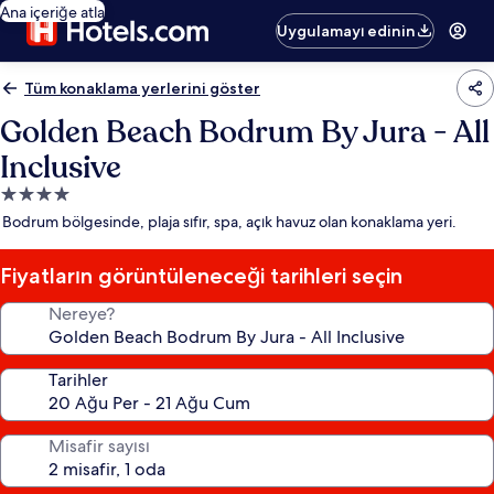
Ana içeriğe atla
Uygulamayı edinin
Tüm konaklama yerlerini göster
Golden Beach Bodrum By Jura - All
Inclusive
4.0
yıldızlı
Bodrum bölgesinde, plaja sıfır, spa, açık havuz olan konaklama yeri.
konaklama
yeri
Fiyatların görüntüleneceği tarihleri seçin
Nereye?
Tarihler
Misafir sayısı