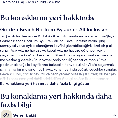
Karaincir Plajı
- 12 dk sürüş
- 6.0 km
Bu konaklama yeri hakkında
Golden Beach Bodrum By Jura - All Inclusive
Tavşan Adası hedefine 15 dakikalık sürüş mesafesinde olmanızı sağlayan
Golden Beach Bodrum By Jura - All Inclusive, ücretsiz kabin, plaj
şemsiyesi ve voleybol olanağının keyfini çıkarabileceğiniz özel bir plaj
sunar. Açık yüzme havuzu ve kapalı yüzme havuzu eğlenceli vakit
geçirme imkânı sağlar, kendilerini şımartmak isteyen misafirler ise spa
merkezine giderek vücut ovma (body scrub) seansı ve manikür ve
pedikür olanağı ile keyiflerine bakabilir. Kahve dükkânı/kafe atıştırmak
için harika bir mekândır ve havuz kenarı barında soğuk içecekler sunulur.
Gece kulübü, çocuk havuzu ve hafif yemek büfesi/şarküteri; bu her şey
dâhil konaklama yeri dâhilindeki diğer öne çıkan özellikler arasındadır.
Bu konaklama yeri hakkında daha fazla bilgi göster
Bu konaklama yeri hakkında daha
fazla bilgi
Genel bakış