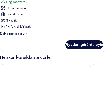
Dağ manzarası
için
17 metre kare
tüm
fotoğrafları
1 yatak odası
görün
3 kişilik
1 çift Kişilik Yatak
Economy
Daha çok detay
Oda
hakkında
Fiyatları görüntüleyin
daha
fazla
detay
Benzer konaklama yerleri
Hotel Bleu Nuit Bodrum
Vega Apa