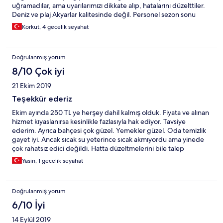
uğramadılar, ama uyarılarımızı dikkate alıp, hatalarını düzelttiler.
Deniz ve plaj Akyarlar kalitesinde değil. Personel sezon sonu
olduğundan biraz yorgun ve sıkılmıştı, ama iyi niyetliler.
Korkut, 4 gecelik seyahat
Doğrulanmış yorum
8/10 Çok iyi
21 Ekim 2019
Teşekkür ederiz
Ekim ayında 250 TL ye herşey dahil kalmış olduk. Fiyata ve alınan
hizmet kıyaslanırsa kesinlikle fazlasıyla hak ediyor. Tavsiye
ederim. Ayrıca bahçesi çok güzel. Yemekler güzel. Oda temizlik
gayet iyi. Ancak sıcak su yeterince sıcak akmıyordu ama yinede
çok rahatsız edici değildi. Hatta düzeltmelerini bile talep
etmedim tamirat için geldiklerinde rahatsız edilmeyim diye. Oda
Yasin, 1 gecelik seyahat
no:5403 tü yanlış hatırlamıyorsam
Doğrulanmış yorum
6/10 İyi
14 Eylül 2019