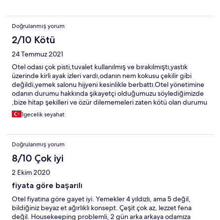
Doğrulanmış yorum
2/10 Kötü
24 Temmuz 2021
Otel odası çok pisti,tuvalet kullanılmış ve bırakılmıştı,yastık
üzerinde kirli ayak izleri vardı,odanın nem kokusu çekilir gibi
değildi,yemek salonu hijyeni kesinlikle berbattı.Otel yönetimine
odanın durumu hakkında şikayetçi olduğumuzu söylediğimizde
,bize hitap şekilleri ve özür dilememeleri zaten kötü olan durumu
daha da kötü yaptı bizim açımızdan.
1gecelik seyahat
Doğrulanmış yorum
8/10 Çok iyi
2 Ekim 2020
fiyata göre başarılı
Otel fiyatına göre gayet iyi. Yemekler 4 yıldızlı, ama 5 değil,
bildiğiniz beyaz et ağırlıklı konsept. Çeşit çok az, lezzet fena
değil. Housekeeping problemli, 2 gün arka arkaya odamıza