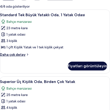
mevcut
4/4 oda gösteriliyor
filtreler
Standard
Standard Tek Büyük Yataklı Oda, 1 Yatak 
7
Standard Tek Büyük Yataklı Oda, 1 Yatak Odası
Tek
Bahçe manzarası
Büyük
23 metre kare
Yataklı
Oda,
1 yatak odası
1
3 kişilik
Yatak
1 çift Kişilik Yatak ve 1 tek kişilik çekyat
Odası
Standard
Daha çok detay
için
Tek
tüm
Büyük
Fiyatları görüntüleyin
Yataklı
fotoğrafları
Oda,
görün
1
Superior
Superior Üç Kişilik Oda, Birden Çok Yata
6
Yatak
Superior Üç Kişilik Oda, Birden Çok Yatak
Üç
Odası
Bahçe manzarası
hakkında
Kişilik
daha
25 metre kare
Oda,
fazla
Birden
1 yatak odası
detay
Çok
4 kişilik