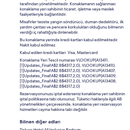
tarafından yönetilmektedir. Konaklamanın sağlanması
konaklama yeri sahibinin ticaret, işletme veya meslek
faaliyetleriyle bağlantılıdır.
Misafirler tesiste yangın söndürücü, duman dedektörü, ilk
yardım çantası ve pencere korkulukları olduğunu bilmenin
verdiği iç rahatlığıyla dinlenebilir.
Bu konaklama yerinde kredi kartları kabul edilmektedir.
Nakit kabul edilmez.
Kabul edilen kredi kartları: Visa, Mastercard
Konaklama Yeri Tescil numarası VLOOKUP(A13411,
[1]Updates_Final!A$2:B$4317,2,0), VLOOKUP(A13410,
[1]Updates_Final!A$2:B$4317,2,0), VLOOKUP(A13407,
[1]Updates_Final!A$2:B$4317,2,0), VLOOKUP(A13409,
[1]Updates_Final!A$2:B$4317,2,0), VLOOKUP(A13408,
[1]Updates_Final!A$2:B$4317,2,0)
Rezervasyonunuzu iptal ederseniz konaklama yeri sahibinin
iptal politikasına tabi olursunuz. Tüketici haklarıyla ilgili AB
yönetmelikleri çerçevesinde, konaklama yeri rezervasyon
hizmetleri cayma hakkına tabi değildir.
Bilinen diğer adları
Deluxe Hotel All Inclusive Bodrum