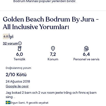
Bodrum Marinası popüler yerlerden biridir.
Golden Beach Bodrum By Jura -
Yorumlar
All Inclusive Yorumları
İyi
6,0
32 yorum
6,0
7,2
6,4
Temizlik
Konum
Personel ve servis
Yorumlar
Doğrulanmış yorum
2/10 Kötü
24 Ağustos 2018
Google ile çevir
Jag bokad 2 barn och 2 vux room jeete trång och finns ej barn
säng ..
Ergun Sami, 9 gecelik seyahat