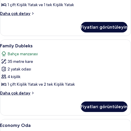
Yatak
1 çift Kişilik Yatak ve 1 tek Kişilik Yatak
için
Superior
Daha çok detay
tüm
Üç
fotoğrafları
Kişilik
Fiyatları görüntüleyin
Oda,
görün
Birden
Çok
Family
Family Dubleks | Kaliteli yatak takımı, m
8
Yatak
Family Dubleks
Dubleks
hakkında
Bahçe manzarası
daha
için
fazla
35 metre kare
tüm
detay
fotoğrafları
2 yatak odası
görün
4 kişilik
1 çift Kişilik Yatak ve 2 tek Kişilik Yatak
Family
Daha çok detay
Dubleks
hakkında
Fiyatları görüntüleyin
daha
fazla
detay
Economy
Economy Oda | Kaliteli yatak takımı, min
6
Economy Oda
Oda