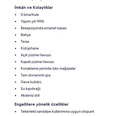
İmkân ve Kolaylıklar
5 bina/kule
Yapım yılı 1996
Resepsiyonda emanet kasası
Bahçe
Teras
Kütüphane
Açık yüzme havuzu
Kapalı yüzme havuzu
Konaklama yerinde lüks mağazalar
Tam donanımlı spa
Gece kulübü
Su kaydırağı
Akdeniz stili
Engellilere yönelik özellikler
Tekerlekli sandalye kullanımına uygun otopark