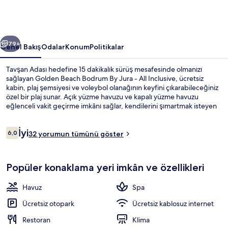
-
All
Inclusive
ceki
Sonraki
için
79+
Genel Bakış
Odalar
Konum
Politikalar
fotoğraf
Tavşan Adası hedefine 15 dakikalık sürüş mesafesinde olmanızı
galerisi
sağlayan Golden Beach Bodrum By Jura - All Inclusive, ücretsiz
kabin, plaj şemsiyesi ve voleybol olanağının keyfini çıkarabileceğiniz
özel bir plaj sunar. Açık yüzme havuzu ve kapalı yüzme havuzu
eğlenceli vakit geçirme imkânı sağlar, kendilerini şımartmak isteyen
misafirler ise spa merkezine giderek vücut ovma (body scrub) seansı
ve manikür ve pedikür olanağı ile keyiflerine bakabilir. Kahve
Yorumlar
İyi
dükkânı/kafe atıştırmak için harika bir mekândır ve havuz kenarı
6,0
32 yorumun tümünü göster
6,0/10
barında soğuk içecekler sunulur. Gece kulübü, çocuk havuzu ve hafif
yemek büfesi/şarküteri; bu her şey dâhil konaklama yeri dâhilindeki
Özel plaj, beyaz kum, ücretsiz plaj kab
diğer öne çıkan özellikler arasındadır.
Popüler konaklama yeri imkân ve özellikleri
Havuz
Spa
Ücretsiz otopark
Ücretsiz kablosuz internet
Restoran
Klima