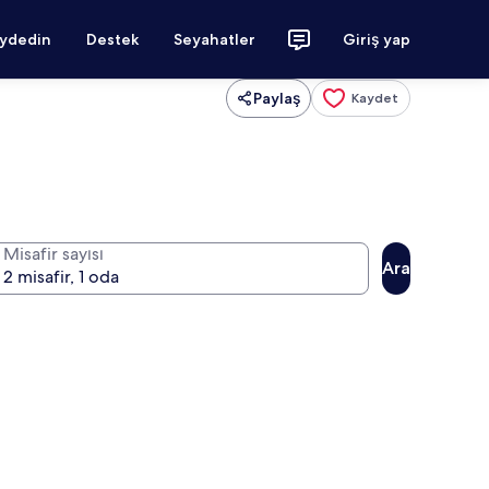
aydedin
Destek
Seyahatler
Giriş yap
Paylaş
Kaydet
Misafir sayısı
Ara