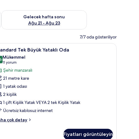
t Ağu 14 - Ağu 16
Önümüzdeki hafta sonu için müsaitliği kontrol et Ağu 21 - Ağ
Gelecek hafta sonu
Ağu 21 - Ağu 23
7/7 oda gösteriliyor
da kasa, masa
tandard
Anti alerjik yatak takımı, minibar, odada kasa,
4
andard Tek Büyük Yataklı Oda
ek
Mükemmel
üyük
6
8,6 / 10
(11
11 yorum
taklı
yorum)
Şehir manzaralı
da
21 metre kare
in
1 yatak odası
üm
2 kişilik
otoğrafları
1 çift Kişilik Yatak VEYA 2 tek Kişilik Yatak
örün
Ücretsiz kablosuz internet
andard
ha çok detay
k
yük
Fiyatları görüntüleyin
taklı