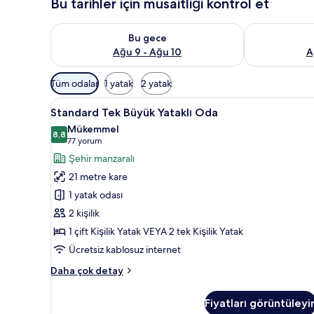
Bu tarihler için müsaitliği kontrol et
Bu gece için müsaitliği kontrol et Ağu 9 - Ağu 10
Yarın için müs
Bu gece
Ağu 9 - Ağu 10
A
Odalar
Tüm odalar
1 yatak
2 yatak
için
Standard
Anti alerjik yatak takımı, mini
mevcut
4
Standard Tek Büyük Yataklı Oda
Tek
filtreler
Mükemmel
Büyük
8,8
8,8 / 10
(77
77 yorum
Yataklı
yorum)
Şehir manzaralı
Oda
21 metre kare
için
1 yatak odası
tüm
2 kişilik
fotoğrafları
1 çift Kişilik Yatak VEYA 2 tek Kişilik Yatak
görün
Ücretsiz kablosuz internet
Standard
Daha çok detay
Tek
Büyük
Fiyatları görüntüleyi
Yataklı