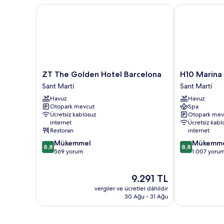
ZT The Golden Hotel Barcelona
H10 Marina B
ZT
H10
ZT The Golden Hotel Barcelona
H10 Marina
The
Marina
Sant Martí
Sant Martí
Golden
Barcelona
Havuz
Havuz
Hotel
Sant
Otopark mevcut
Spa
Barcelona
Martí
Ücretsiz kablosuz
Otopark mev
Sant
internet
Ücretsiz kabl
Martí
Restoran
internet
10
10
Mükemmel
Mükemm
8,8
8,8
üzerinden
üzerinden
569 yorum
1.007 yoru
8.8,
8.8,
Mükemmel,
Mükemmel,
Güncel
9.291 TL
569
1.007
fiyat:
yorum
yorum
vergiler ve ücretler dâhildir
9.291 TL
30 Ağu - 31 Ağu