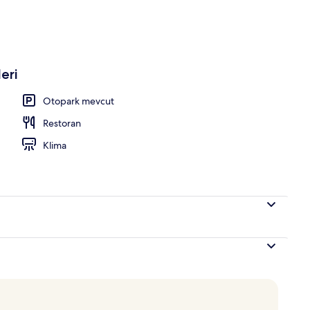
 havuz, 9 ve 19 saatleri arasında açık, şezlonglar
eri
Otopark mevcut
Restoran
Klima