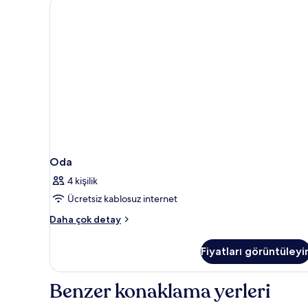
Oda
4 kişilik
Ücretsiz kablosuz internet
Oda
Daha çok detay
hakkında
daha
Fiyatları görüntüleyi
fazla
detay
Benzer konaklama yerleri