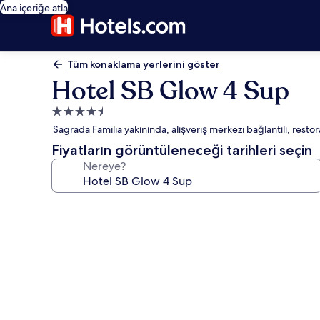
Ana içeriğe atla
Tüm konaklama yerlerini göster
Hotel SB Glow 4 Sup
4.5
yıldızlı
Sagrada Familia yakınında, alışveriş merkezi bağlantılı, restora
konaklama
Fiyatların görüntüleneceği tarihleri seçin
yeri
Nereye?
Hotel
SB
Glow
4
Sup
için