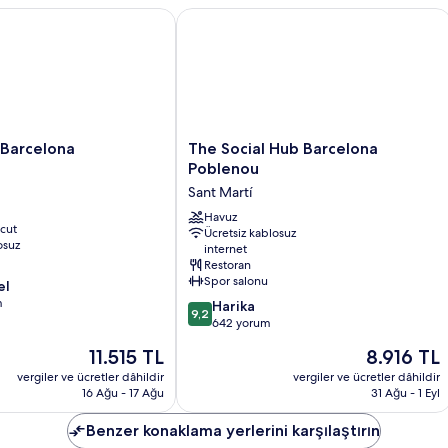
arcelona
The Social Hub Barcelona Poblenou
The
 Barcelona
The Social Hub Barcelona
Social
Poblenou
Hub
Sant Martí
Barcelona
Poblenou
Havuz
cut
Ücretsiz kablosuz
Sant
osuz
internet
Martí
Restoran
Spor salonu
el
m
10
Harika
9,2
üzerinden
642 yorum
9.2,
Güncel
Güncel
11.515 TL
8.916 TL
Harika,
fiyat:
fiyat:
642
vergiler ve ücretler dâhildir
vergiler ve ücretler dâhildir
11.515 TL
8.916 TL
16 Ağu - 17 Ağu
31 Ağu - 1 Eyl
yorum
Benzer konaklama yerlerini karşılaştırın