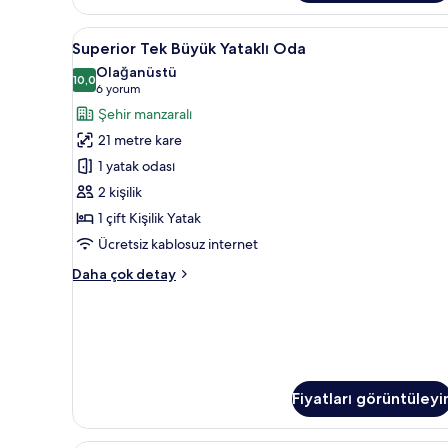
Oda
hakkında
Superior
Superior Tek Büyük Yataklı Oda 
4
daha
Superior Tek Büyük Yataklı Oda
Tek
fazla
Olağanüstü
detay
Büyük
10,0
10,0 / 10
(6
6 yorum
Yataklı
yorum)
Şehir manzaralı
Oda
21 metre kare
için
1 yatak odası
tüm
2 kişilik
fotoğrafları
1 çift Kişilik Yatak
görün
Ücretsiz kablosuz internet
Superior
Daha çok detay
Tek
Büyük
Yataklı
Oda
hakkında
daha
Fiyatları görüntüleyi
fazla
detay