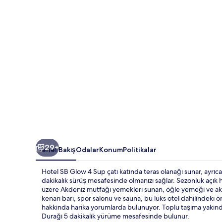
fotoğraf
galerisi
29+
Genel Bakış
Odalar
Konum
Politikalar
Hotel SB Glow 4 Sup çatı katında teras olanağı sunar, ayrı
dakikalık sürüş mesafesinde olmanızı sağlar. Sezonluk açık ha
üzere Akdeniz mutfağı yemekleri sunan, öğle yemeği ve akş
kenarı barı, spor salonu ve sauna, bu lüks otel dahilindeki ö
hakkında harika yorumlarda bulunuyor. Toplu taşıma yakında
Durağı 5 dakikalık yürüme mesafesinde bulunur.