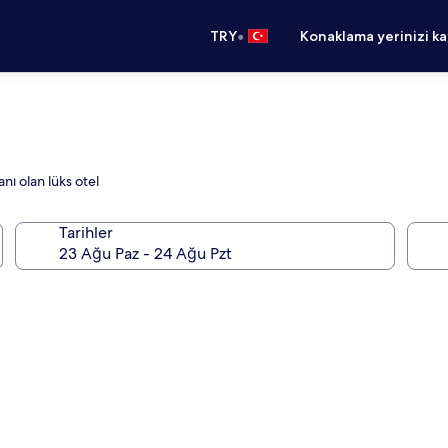
•
TRY
Konaklama yerinizi k
nı olan lüks otel
Tarihler