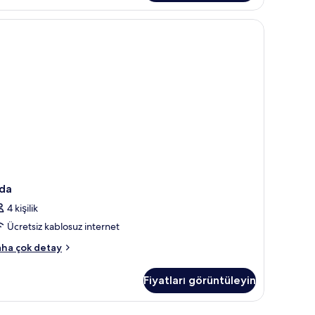
da
kkında
ha
zla
tay
da
4 kişilik
Ücretsiz kablosuz internet
da
ha çok detay
kkında
ha
Fiyatları görüntüleyin
zla
tay