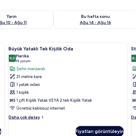
aitliği kontrol et Ağu 10 - Ağu 11
Bu hafta sonu için müsaitliği kontrol e
Yarın
Bu hafta sonu
ğu 10 - Ağu 11
Ağu 14 - Ağu 16
bar, odada kasa, masa
Büyük
Anti alerjik yatak takımı, minibar, oda
S
4
Büyük Yataklı Tek Kişilik Oda
St
Yataklı
T
Harika
Tek
9,0
B
8,
9,0 / 10
(19
19 yorum
Kişilik
Ya
yorum)
Şehir manzaralı
Oda
O
21 metre kare
için
iç
1 yatak odası
tüm
t
1 kişilik
fotoğrafları
f
1 çift Kişilik Yatak VEYA 2 tek Kişilik Yatak
görün
g
Ücretsiz kablosuz internet
Büyük
St
Daha çok detay
Da
Yataklı
Te
Tek
Bü
n
Fiyatları görüntüleyin
Kişilik
Ya