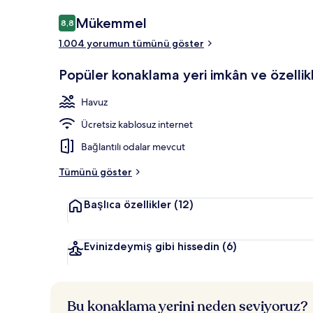
Yorumlar
Mükemmel
8,8
8,8/10
1.004 yorumun tümünü göster
Sezonluk açık
Popüler konaklama yeri imkân ve özellikl
Havuz
Ücretsiz kablosuz internet
Bağlantılı odalar mevcut
Tümünü göster
Başlıca özellikler
(12)
Evinizdeymiş gibi hissedin
(6)
Bu konaklama yerini neden seviyoruz?