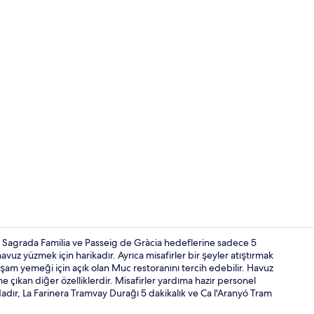
Konaklama ye
ca Sagrada Familia ve Passeig de Gràcia hedeflerine sadece 5
vuz yüzmek için harikadır. Ayrıca misafirler bir şeyler atıştırmak
am yemeği için açık olan Muc restoranını tercih edebilir. Havuz
Lobi oturma 
ne çıkan diğer özelliklerdir. Misafirler yardıma hazır personel
dır, La Farinera Tramvay Durağı 5 dakikalık ve Ca l'Aranyó Tram