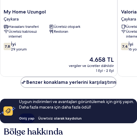
My
Valoria
My Home Uzungol
Valori
Home
Hotel
Çaykara
Çaykara
Uzungol
Çaykara
Havaalanı transferi
Ücretsiz otopark
Ücretsi
Çaykara
Ücretsiz kablosuz
Restoran
Ücrets
internet
intern
10
10
İyi
İyi
7,8
7,4
üzerinden
üzerind
29 yorum
16 y
7.8,
7.4,
Güncel
4.658 TL
İyi,
İyi,
fiyat:
29
16
vergiler ve ücretler dâhildir
4.658 TL
1 Eyl - 2 Eyl
yorum
yorum
Benzer konaklama yerlerini karşılaştırın
Uygun indirimleri ve avantajları görüntülemek için giriş yapın.
Daha fazla macera için daha fazla ödül!
Giriş yap
Ücretsiz olarak kaydolun
Bölge hakkında