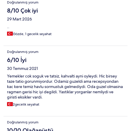
Doğrulanmış yorum
8/10 Çok iyi
29 Mart 2026
..
Gözde, 1 gecelik seyahat
Doğrulanmış yorum
6/10 İyi
30 Temmuz 2021
Yemekler cok soguk ve tatsiz, kahvalti ayni oyleydi. Hic birsey
taze tatio gorunmiyordur. Odamiz guzeldi ama recepsyondan
kac kere temiz havlu sormustuk gelmediydi. Oda guzel olmasina
ragmen gerisi hic iyi degildi. Yastiklar yorganlar nemliydi ve
giristi eksikler vardi.
2gecelik seyahat
Doğrulanmış yorum
10/10 Olağanüstü