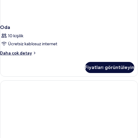
Oda
10 kişilik
Ücretsiz kablosuz internet
Oda
Daha çok detay
hakkında
daha
Fiyatları görüntüleyin
fazla
detay