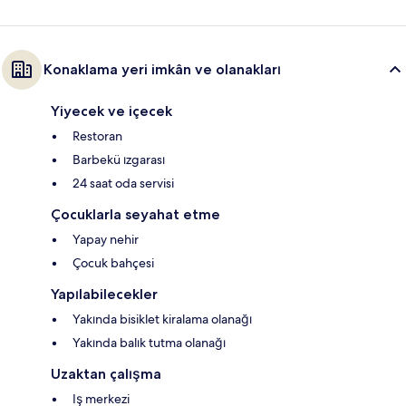
Konaklama yeri imkân ve olanakları
Yiyecek ve içecek
Restoran
Barbekü ızgarası
24 saat oda servisi
Çocuklarla seyahat etme
Yapay nehir
Çocuk bahçesi
Yapılabilecekler
Yakında bisiklet kiralama olanağı
Yakında balık tutma olanağı
Uzaktan çalışma
Iş merkezi