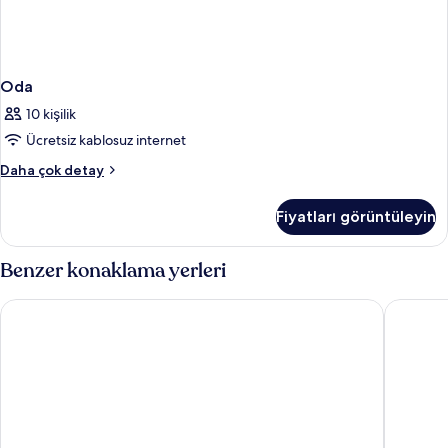
Oda
10 kişilik
Ücretsiz kablosuz internet
Oda
Daha çok detay
hakkında
daha
Fiyatları görüntüleyin
fazla
detay
Benzer konaklama yerleri
My Home Uzungol
Valoria 