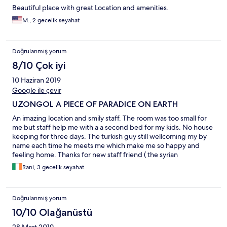
Beautiful place with great Location and amenities.
M., 2 gecelik seyahat
Doğrulanmış yorum
8/10 Çok iyi
10 Haziran 2019
Google ile çevir
UZONGOL A PIECE OF PARADICE ON EARTH
An imazing location and smily staff. The room was too small for
me but staff help me with a a second bed for my kids. No house
keeping for three days. The turkish guy still wellcoming my by
name each time he meets me which make me so happy and
feeling home. Thanks for new staff friend ( the syrian
Mohammad)🌹
Rani, 3 gecelik seyahat
Doğrulanmış yorum
10/10 Olağanüstü