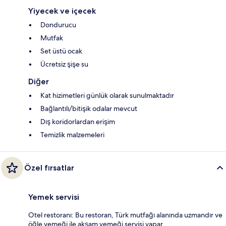
Yiyecek ve içecek
Dondurucu
Mutfak
Set üstü ocak
Ücretsiz şişe su
Diğer
Kat hizimetleri günlük olarak sunulmaktadır
Bağlantılı/bitişik odalar mevcut
Dış koridorlardan erişim
Temizlik malzemeleri
Özel fırsatlar
Yemek servisi
Otel restoranı: Bu restoran, Türk mutfağı alanında uzmandır ve
öğle yemeği ile akşam yemeği servisi yapar.