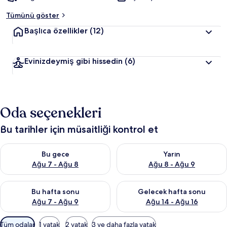
Tümünü göster
Başlıca özellikler
(12)
Evinizdeymiş gibi hissedin
(6)
Oda seçenekleri
Bu tarihler için müsaitliği kontrol et
Bu gece için müsaitliği kontrol et Ağu 7 - Ağu 8
Yarın için müsaitliği kontrol e
Bu gece
Yarın
Ağu 7 - Ağu 8
Ağu 8 - Ağu 9
Bu hafta sonu için müsaitliği kontrol et Ağu 7 - Ağu 9
Önümüzdeki hafta sonu için müs
Bu hafta sonu
Gelecek hafta sonu
Ağu 7 - Ağu 9
Ağu 14 - Ağu 16
Odalar
Tüm odalar
1 yatak
2 yatak
3 ve daha fazla yatak