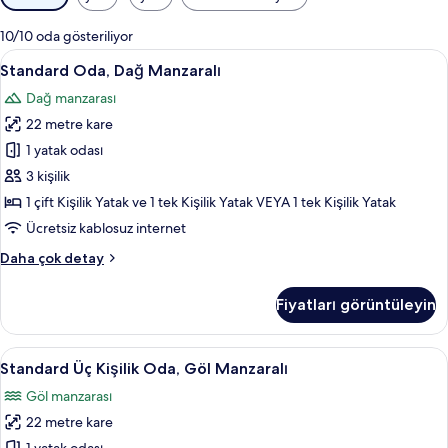
için
mevcut
10/10 oda gösteriliyor
filtreler
Standard
Standard Oda, Dağ Manzaralı | Ücretsiz 
5
Standard Oda, Dağ Manzaralı
Oda,
Dağ manzarası
Dağ
22 metre kare
Manzaralı
için
1 yatak odası
tüm
3 kişilik
fotoğrafları
1 çift Kişilik Yatak ve 1 tek Kişilik Yatak VEYA 1 tek Kişilik Yatak
görün
Ücretsiz kablosuz internet
Standard
Daha çok detay
Oda,
Dağ
Fiyatları görüntüleyin
Manzaralı
hakkında
daha
Standard
Standard Üç Kişilik Oda, Göl Manzaralı |
5
fazla
Standard Üç Kişilik Oda, Göl Manzaralı
Üç
detay
Göl manzarası
Kişilik
22 metre kare
Oda,