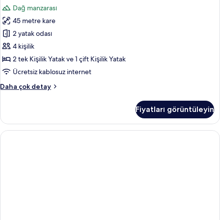
Daire
Dağ manzarası
için
45 metre kare
tüm
fotoğrafları
2 yatak odası
görün
4 kişilik
2 tek Kişilik Yatak ve 1 çift Kişilik Yatak
Ücretsiz kablosuz internet
Family
Daha çok detay
Daire
hakkında
Fiyatları görüntüleyin
daha
fazla
detay