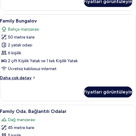
Fiyatları görüntüleyin
Yatak
Odası
hakkında
Family
Family Bungalov | Ücretsiz minibar, masa
6
daha
Family Bungalov
Bungalov
fazla
Bahçe manzarası
detay
için
50 metre kare
tüm
fotoğrafları
2 yatak odası
görün
6 kişilik
2 çift Kişilik Yatak ve 1 tek Kişilik Yatak
Ücretsiz kablosuz internet
Family
Daha çok detay
Bungalov
hakkında
Fiyatları görüntüleyin
daha
fazla
detay
Family
Family Oda, Bağlantılı Odalar | Ücretsiz
5
Family Oda, Bağlantılı Odalar
Oda,
Dağ manzarası
Bağlantılı
45 metre kare
Odalar
için
5 kişilik