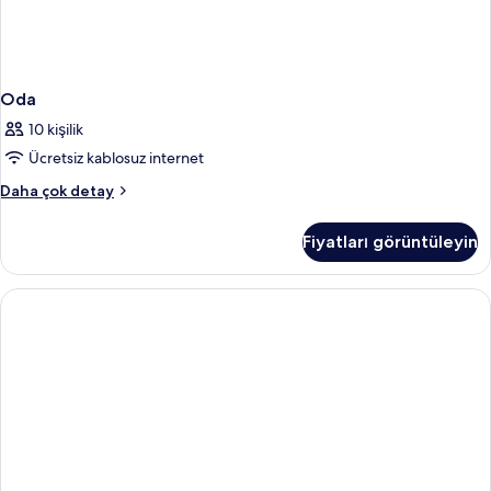
Oda
10 kişilik
Ücretsiz kablosuz internet
Oda
Daha çok detay
hakkında
daha
Fiyatları görüntüleyin
fazla
detay