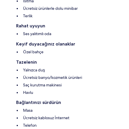
Isıtma
Ücretsiz ürünlerle dolu minibar
Terlik
Rahat uyuyun
Ses yalıtımlı oda
Keyif duyacağınız olanaklar
Özel bahçe
Tazelenin
Yalnızca duş
Ücretsiz banyo/kozmetik ürünleri
Saç kurutma makinesi
Havlu
Bağlantınızı sürdürün
Masa
Ücretsiz kablosuz İnternet
Telefon