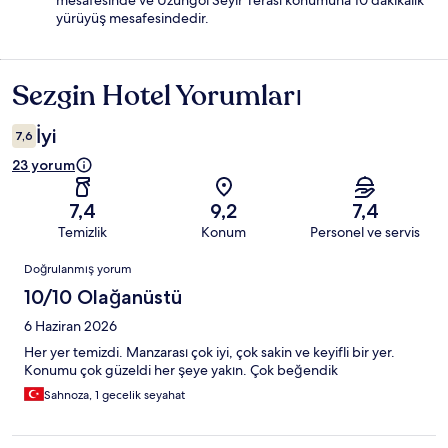
mesafesinde ve Uzungöl Seyir Terası konumuna 10 dakikalık
yürüyüş mesafesindedir.
Sezgin Hotel Yorumları
Yorumlar
İyi
7,6
23 yorum
7,4
9,2
7,4
Temizlik
Konum
Personel ve servis
Yorumlar
Doğrulanmış yorum
10/10 Olağanüstü
6 Haziran 2026
Her yer temizdi. Manzarası çok iyi, çok sakin ve keyifli bir yer.
Konumu çok güzeldi her şeye yakın. Çok beğendik
Sahnoza, 1 gecelik seyahat