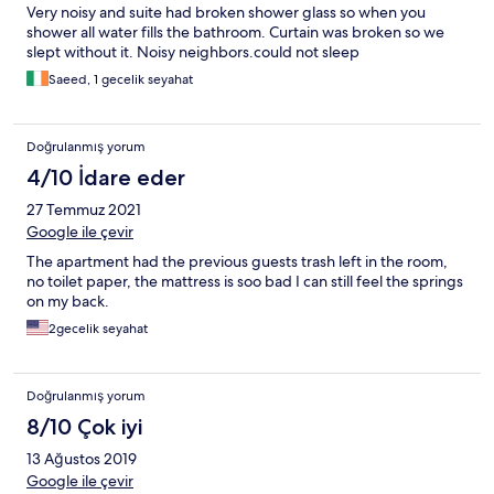
Very noisy and suite had broken shower glass so when you
shower all water fills the bathroom. Curtain was broken so we
slept without it. Noisy neighbors.could not sleep
Saeed, 1 gecelik seyahat
Doğrulanmış yorum
4/10 İdare eder
27 Temmuz 2021
Google ile çevir
The apartment had the previous guests trash left in the room,
no toilet paper, the mattress is soo bad I can still feel the springs
on my back.
2gecelik seyahat
Doğrulanmış yorum
8/10 Çok iyi
13 Ağustos 2019
Google ile çevir