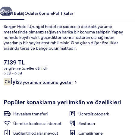
ceki
Sonraki
66+
Genel Bakış
Odalar
Konum
Politikalar
Sezgin Hotel Uzungöl hedefine sadece 5 dakikalık yürüme
mesafesinde olmanızı sağlayan harika bir konuma sahiptir. Yapay
nehirde keyifli vakit geçirdikten sonra restoran olanağından
yararlanıp bir şeyler atıştırabilirsiniz. Öne çıkan diğer özellikler
arasında teras ve bahçe bulunmaktadır.
Şu
7.139 TL
anki
vergiler ve ücretler dâhildir
fiyat
5 Eyl - 6 Eyl
Konaklama yerinin ön cephesi
7.139 TL
Yorumlar
İyi
7,6
23 yorumun tümünü göster
7,6/10
Popüler konaklama yeri imkân ve özellikleri
Havaalanı transferi
Ücretsiz otopark
Ücretsiz kablosuz internet
Restoran
Bağlantılı odalar mevcut
Çamaşırhane