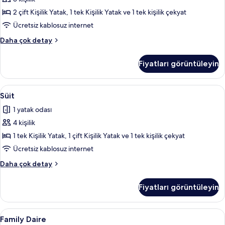
tüm
2 çift Kişilik Yatak, 1 tek Kişilik Yatak ve 1 tek kişilik çekyat
fotoğrafları
Ücretsiz kablosuz internet
görün
Family
Daha çok detay
Oda,
Bağlantılı
Fiyatları görüntüleyin
Odalar
hakkında
daha
Süit
Süit | Ücretsiz minibar, masa, dizüstü bi
6
fazla
Süit
için
detay
1 yatak odası
tüm
4 kişilik
fotoğrafları
görün
1 tek Kişilik Yatak, 1 çift Kişilik Yatak ve 1 tek kişilik çekyat
Ücretsiz kablosuz internet
Süit
Daha çok detay
hakkında
daha
Fiyatları görüntüleyin
fazla
detay
Family
Family Daire | Özel mutfak | Set üstü 
4
Family Daire