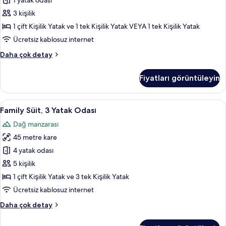
Göl
1 yatak odası
Manzaralı
3 kişilik
için
1 çift Kişilik Yatak ve 1 tek Kişilik Yatak VEYA 1 tek Kişilik Yatak
tüm
Ücretsiz kablosuz internet
fotoğrafları
Standard
Daha çok detay
görün
Üç
Kişilik
Fiyatları görüntüleyin
Oda,
Göl
Manzaralı
Family
Family Süit, 3 Yatak Odası | Ücretsiz min
8
hakkında
Family Süit, 3 Yatak Odası
Süit,
daha
Dağ manzarası
fazla
3
detay
45 metre kare
Yatak
Odası
4 yatak odası
için
5 kişilik
tüm
1 çift Kişilik Yatak ve 3 tek Kişilik Yatak
fotoğrafları
Ücretsiz kablosuz internet
görün
Family
Daha çok detay
Süit,
3