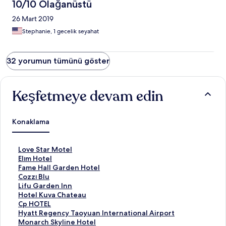
10/10 Olağanüstü
26 Mart 2019
Stephanie, 1 gecelik seyahat
32 yorumun tümünü göster
Keşfetmeye devam edin
Konaklama
L
Love Star Motel
o
E
Elım Hotel
v
l
F
Fame Hall Garden Hotel
e
ı
a
C
Cozzı Blu
S
m
m
o
L
Lifu Garden Inn
t
H
e
z
i
H
Hotel Kuva Chateau
a
o
H
z
f
o
C
Cp HOTEL
r
t
a
ı
u
t
p
H
Hyatt Regency Taoyuan International Airport
M
e
l
B
G
e
H
y
M
Monarch Skyline Hotel