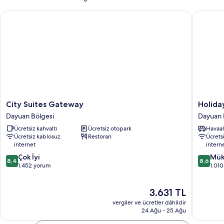
City Suites Gateway
Holiday 
City
Holiday
City Suites Gateway
Holida
Suites
Inn
Dayuan Bölgesi
Dayuan 
Gateway
Taoyuan
Ücretsiz kahvaltı
Ücretsiz otopark
Havaal
Dayuan
Airport
Ücretsiz kablosuz
Restoran
Ücrets
Bölgesi
by
internet
intern
IHG
10
10
Çok İyi
Dayuan
Mük
8,4
8,6
üzerinden
üzerind
1.452 yorum
Bölgesi
1.01
8.4,
8.6,
Çok
Mükemm
Güncel
3.631 TL
İyi,
1.010
fiyat:
1.452
yorum
vergiler ve ücretler dâhildir
3.631 TL
yorum
24 Ağu - 25 Ağu