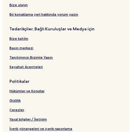
a
t
ı
Bize ulaşın
ğ
B
l
a
Bir konaklama yeri hakkında yorum yazın
a
ğ
n
l
Tedarikçiler, Bağlı Kuruluşlar ve Medya için
t
a
ı
n
Bize katılın
t
ı
Basın merkezi
Tanıtımınızı Bizimle Yapın
Seyahat Acenteleri
Politikalar
Hükümler ve Koşullar
Gizlilik
Çerezler
Yasal bilgiler / İletişim
İçerik yönergeleri ve içerik raporlama