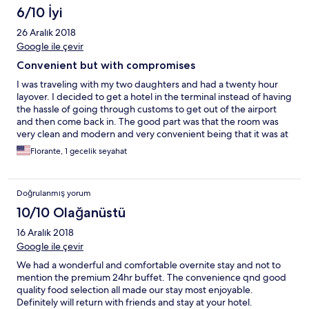
6/10 İyi
26 Aralık 2018
Google ile çevir
Convenient but with compromises
I was traveling with my two daughters and had a twenty hour
layover. I decided to get a hotel in the terminal instead of having
the hassle of going through customs to get out of the airport
and then come back in. The good part was that the room was
very clean and modern and very convenient being that it was at
the airport in terminal 2. It also came with a free buffet breakfast
Florante, 1 gecelik seyahat
and free Wi-Fi. The bad part was that you only get 12 hours and
the two beds were very small. They were skinnier than normal
twin beds. To make up for the extra 8 hours we had we went to
Doğrulanmış yorum
visit Taipei 101 which was very cool. They kept our carry-ons in a
safe place at the front desk while we were out. Be warned that
10/10 Olağanüstü
when we arrived back at the airport we had to wait till 12:30am
16 Aralık 2018
for the security line to open back up so we could get back into
terminal 2. I don't know what time they closed it.
Google ile çevir
We had a wonderful and comfortable overnite stay and not to
mention the premium 24hr buffet. The convenience qnd good
quality food selection all made our stay most enjoyable.
Definitely will return with friends and stay at your hotel.