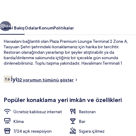
Zone
A
için
ceki
Sonraki
fotoğraf
16+
Genel Bakış
Odalar
Konum
Politikalar
galerisi
Havaalanı bağlantılı olan Plaza Premium Lounge Terminal 2 Zone A,
Taoyuan Şehri şehrindeki konaklamanız için harika bir tercihtir.
Restoran olanağından yararlanıp bir şeyler atıştırabilir ya da
barda/dinlenme salonunda içtiğiniz bir içecekle gün sonunda
dinlenebilirsiniz. Toplu taşıma yakındadır, Havalimanı Terminali 1
İstasyonu yürüme mesafesinde bulunur.
Yorumlar
İyi
7,6
32 yorumun tümünü göster
7,6/10
Bar (konaklama yerinde)
Popüler konaklama yeri imkân ve özellikleri
Ücretsiz kablosuz internet
Restoran
Klima
Bar
7/24 açık resepsiyon
Sigara içilmez