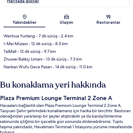
Haritada göster
Harita
Yakındakiler
Ulaşım
Restoranlar
Wenhua Yunlang
- 7 dk sürüş
- 2.4 km
I-Mei Müzesi
- 12 dk sürüş
- 8.5 km
TaiMall
- 12 dk sürüş
- 9.7 km
Zhuwei Balıkçı Limanı
- 13 dk sürüş
- 7.3 km
Nankan Wufu Gece Pazarı
- 14 dk sürüş
- 11.0 km
Bu konaklama yeri hakkında
Plaza Premium Lounge Terminal 2 Zone A
Havaalanı bağlantılı olan Plaza Premium Lounge Terminal 2 Zone A,
Taoyuan Şehri şehrindeki konaklamanız için harika bir tercihtir. Restoran
olanağından yararlanıp bir şeyler atıştırabilir ya da barda/dinlenme
salonunda içtiğiniz bir içecekle gün sonunda dinlenebilirsiniz. Toplu
taşıma yakındadır, Havalimanı Terminali 1 İstasyonu yürüme mesafesinde
bulunur.