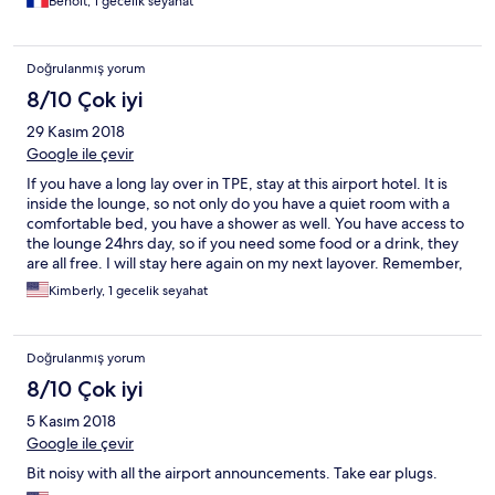
Benoit, 1 gecelik seyahat
Doğrulanmış yorum
8/10 Çok iyi
29 Kasım 2018
Google ile çevir
If you have a long lay over in TPE, stay at this airport hotel. It is
inside the lounge, so not only do you have a quiet room with a
comfortable bed, you have a shower as well. You have access to
the lounge 24hrs day, so if you need some food or a drink, they
are all free. I will stay here again on my next layover. Remember,
this place is inside the airport, so you need to be checked in and
Kimberly, 1 gecelik seyahat
have a boarding pass to enter. If you are a transfer, then make
sure you don't have to collect you bags, because you won't be
able to enter this hotel/airport, till your airline opens for you to
Doğrulanmış yorum
check you bags and get a boarding pass.
8/10 Çok iyi
5 Kasım 2018
Google ile çevir
Bit noisy with all the airport announcements. Take ear plugs.