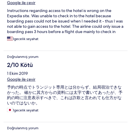
Google ile çevir
Instructions regarding access to the hotel is wrong on the
Expedia site. Was unable to check in to the hotel because
boarding pass could not be issued when I needed it - thus I was
not able to gain access to the hotel. The airline could only issue a
boarding pass 3 hours before a flight due mainly to check in
luggage being processed. I wanted to sleep in the hotel the
1gecelik seyahat
night before I was to fly.
Doğrulanmış yorum
2/10 Kötü
1 Ekim 2019
Google ile çevir
予約の時点でトランジット専用とは分からず、結局宿泊できな
かった。 確かに其方からの資料には太字で書いてあったが、予
約の時に注意表示すべきで、これは詐欺と言われても仕方がな
いのではないか。
1gecelik seyahat
Doğrulanmış yorum