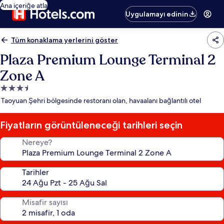
Ana içeriğe atla
Uygulamayı edinin
Tüm konaklama yerlerini göster
Plaza Premium Lounge Terminal 2
Zone A
3.5
yıldızlı
Taoyuan Şehri bölgesinde restoranı olan, havaalanı bağlantılı otel
konaklama
yeri
Fiyatların görüntüleneceği tarihleri seçin
Nereye?
Tarihler
Misafir sayısı