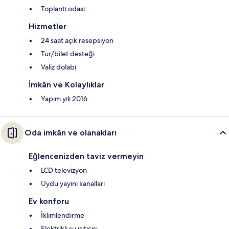
Toplantı odası
Hizmetler
24 saat açık resepsiyon
Tur/bilet desteği
Valiz dolabı
İmkân ve Kolaylıklar
Yapım yılı 2016
Oda imkân ve olanakları
Eğlencenizden taviz vermeyin
LCD televizyon
Uydu yayını kanalları
Ev konforu
İklimlendirme
Elektrikli su ısıtıcısı