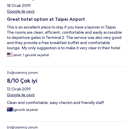
18 Ocak 2019
Google ile çevir
Great hotel option at Taipei Airport
This is an excellent place to stay if you have a layover in Taipei.
The rooms are clean, efficient, comfortable and easily accessible
to departure gates in Terminal 2. The service was also very good
and they provide a free breakfast buffet and comfortable
lounge. My only suggestion is to make it very clear in their hotel
information that the hotel is past security in Terminal 2, so you
Janet, 1 gecelik seyahat
must already have your boarding pass so that you can either go
through immigration and security or already be through as a
result of your previous flight.
Doğrulanmış yorum
8/10 Çok iyi
12 Ocak 2019
Google ile çevir
Clean and comfortable, easy checkin and friendly staff
1gecelik seyahat
Doğrulanmış yorum