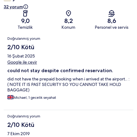
32 yorum
9,0
8,2
8,6
Temizlik
Konum
Personel ve servis
Yorumlar
Doğrulanmış yorum
2/10 Kötü
16 Şubat 2025
Google ile çevir
could not stay despite confirmed reservation.
did not have the prepaid booking when i arrived at the airport.. :
( NOTE IT IS PAST SECURITY SO YOU CANNOT TAKE HOLD
BAGGAGE)
Michael, 1 gecelik seyahat
Doğrulanmış yorum
2/10 Kötü
7 Ekim 2019