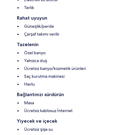
Terlik
Rahat uyuyun
Güneşlik/perde
Çarşaf takımı verilir
Tazelenin
Özel banyo
Yalnızca duş
Ücretsiz banyo/kozmetik ürünleri
Saç kurutma makinesi
Havlu
Bağlantınızı sürdürün
Masa
Ücretsiz kablosuz İnternet
Yiyecek ve içecek
Ücretsiz şişe su