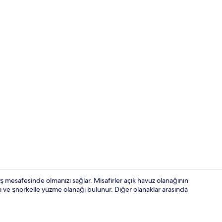
Açık yüzme 
üş mesafesinde olmanızı sağlar. Misafirler açık havuz olanağının
lışı ve şnorkelle yüzme olanağı bulunur. Diğer olanaklar arasında
Design Villa