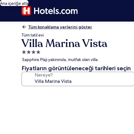
Ana içeriğe atla
Tüm konaklama yerlerini göster
Tüm tatil evi
Villa Marina Vista
4.0
yıldızlı
Sapphire Plajı yakınında, mutfak olan villa.
konaklama
Fiyatların görüntüleneceği tarihleri seçin
yeri
Nereye?
Villa
Marina
Vista
için
fotoğraf