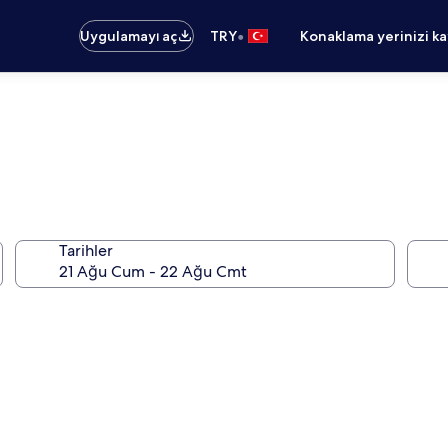
•
Uygulamayı aç
TRY
Konaklama yerinizi k
Tarihler