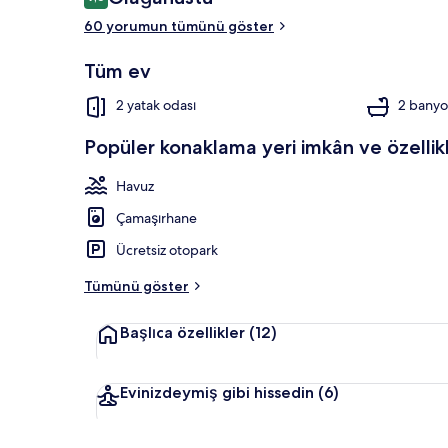
9,6/10
60 yorumun tümünü göster
Tüm ev
Plaj/okyanus
2 yatak odası
2 banyo
Popüler konaklama yeri imkân ve özellikl
Havuz
Çamaşırhane
Ücretsiz otopark
Tümünü göster
Başlıca özellikler
(12)
Evinizdeymiş gibi hissedin
(6)