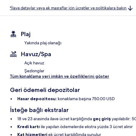
*İlave detaylar veya ek masraflar için ücretler ve politikalara bakın
Plaj
Yakında plaj olanağı
Havuz/Spa
Açık havuz
Şezlonglar
Tüm konaklama yeri imkân ve özelliklerini göster
Geri ödemeli depozitolar
Hasar depozitosu:
konaklama başına 750.00 USD
İsteğe bağlı ekstralar
18 ve 23 arasında ilave ücret karşılığında
geç giriş
yapılabilir: 
Kredi kartı
ile yapılan ödemelerde ekstra yüzde 3 ücret alınır
Kat hizmetleri
ek ücret karşılığında sunulur