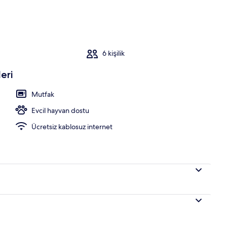
 manzarası
6 kişilik
eri
Mutfak
Evcil hayvan dostu
Ücretsiz kablosuz internet