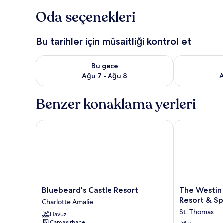
Oda seçenekleri
Bu tarihler için müsaitliği kontrol et
Bu gece için müsaitliği kontrol et Ağu 7 - Ağu 8
Yarın için müs
Bu gece
Ağu 7 - Ağu 8
A
Benzer konaklama yerleri
Bluebeard's Castle Resort
The Westin St
Bluebeard's
The
Bluebeard's Castle Resort
The Westin
Castle
Westin
Resort & S
Charlotte Amalie
Resort
St.
St. Thomas
Havuz
Charlotte
Thomas
Çamaşırhane