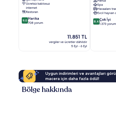
Amalie
Beach
Havuz
Ücretsiz kablosuz
Spa
Resort
internet
Havaalanı tra
&
Restoran
Evcil hayvan 
Spa
10
Harika
10
St.
Çok İyi
9,0
8,4
üzerinden
708 yorum
üzerinden
Thomas
1.373 yoru
9.0,
8.4,
Harika,
Çok
Güncel
11.851 TL
708
İyi,
fiyat:
yorum
vergiler ve ücretler dâhildir
1.373
11.851 TL
5 Eyl - 6 Eyl
yorum
Uygun indirimleri ve avantajları görü
macera için daha fazla ödül!
Bölge hakkında