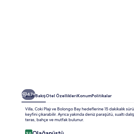
galerisi
47+
Genel Bakış
Otel Özellikleri
Konum
Politikalar
Villa, Coki Plajı ve Bolongo Bay hedeflerine 15 dakikalık sür
keyfini çıkarabilir. Ayrıca yakında deniz paraşütü, sualtı da
teras, bahçe ve mutfak bulunur.
Yorumlar
Olağanüstü
9,6