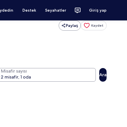
aydedin
Destek
Seyahatler
Giriş yap
Paylaş
Kaydet
Misafir sayısı
Ara