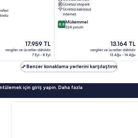
Thomas
Ücretsiz otopark
Havensight
Ücretsiz kablosuz
nsferi
internet
dostu
10
Mükemmel
8,8
üzerinden
224 yorum
m
8.8,
Mükemmel,
Güncel
Güncel
17.959 TL
13.164 TL
224
fiyat:
fiyat:
yorum
vergiler ve ücretler dâhildir
vergiler ve ücretler dâhildir
17.959 TL
13.164 TL
7 Eyl - 8 Eyl
13 Ağu - 14 Ağu
Benzer konaklama yerlerini karşılaştırın
ntülemek için giriş yapın. Daha fazla