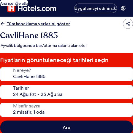
Ana içeriğe atla
Uygulamayı edinin
Tüm konaklama yerlerini göster
CavliHane 1885
Ayvalık bölgesinde bar/oturma salonu olan otel.
Fiyatların görüntüleneceği tarihleri seçin
Nereye?
Tarihler
Misafir sayısı
Ara