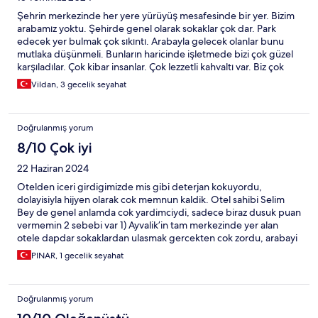
Şehrin merkezinde her yere yürüyüş mesafesinde bir yer. Bizim
arabamız yoktu. Şehirde genel olarak sokaklar çok dar. Park
edecek yer bulmak çok sıkıntı. Arabayla gelecek olanlar bunu
mutlaka düşünmeli. Bunların haricinde işletmede bizi çok güzel
karşıladılar. Çok kibar insanlar. Çok lezzetli kahvaltı var. Biz çok
memnun kaldık. Gelecek kişiler için gönül rahatlığı ile tavsiye
Vildan, 3 gecelik seyahat
edebilirim.
Doğrulanmış yorum
8/10 Çok iyi
22 Haziran 2024
Otelden iceri girdigimizde mis gibi deterjan kokuyordu,
dolayisiyla hijyen olarak cok memnun kaldik. Otel sahibi Selim
Bey de genel anlamda cok yardimciydi, sadece biraz dusuk puan
vermemin 2 sebebi var 1) Ayvalik’in tam merkezinde yer alan
otele dapdar sokaklardan ulasmak gercekten cok zordu, arabayi
carpmadan veya surtmeden gitmek imkansiz, aracsiz gelinmesini
PINAR, 1 gecelik seyahat
tavsiye ederim. Ancak bizi duzgun bir otoparka yonlendirdiler o
acidan iyiydi. 2) Ben ozellikle kahvalti saat baslangicina
Hotels.com a otelin koydugu bilgiler dogrultusu da bakarak
Doğrulanmış yorum
ayarlamistim, 7.30 da otelden ayrilmamiz gerekiyordu ve kahvalti
7.00 de basliyor yazmislardi, ancak otele vardigimizda kahvaltinin