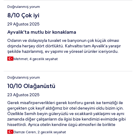
Doğrulanmış yorum
8/10 Çok iyi
29 Ağustos 2025
Ayvalik'ta mutlu bir konaklama
Odanın ve dolayısıyla tuvalet ve banyonun çok küçük olması
dışında herşey dört dörtlüktü. Kahvaltısı tam Ayvalik'a yaraşır
şekilde hazırlanmış, ev yapımı ve yöresel ürünler iceriyordu.
Mehmet, 4 gecelik seyahat
Doğrulanmış yorum
10/10 Olağanüstü
23 Ağustos 2025
Gerek misafirperverlikleri gerek konforu gerek ise temizliği ile
gerçekten çok keyif aldığımız bir otel deneyimi oldu bizim için.
Özellikle Semih beyin güleryüzlü ve sıcakkanlı yaklaşımı ve aynı
zamanda diğer çalışanların da ilgisi bize kendimizi evimizde gibi
hissettirdi. Ayrıca otelin kendine özgü atmosferi ile birlikte
kahvaltıda kendi el yapımı lezzetli ürünlerini tatmak da ayrıca
Gamze Ceren, 2 gecelik seyahat
keyif vericiydi. Cavlıhane Oteli’nin anılarımızda her zaman