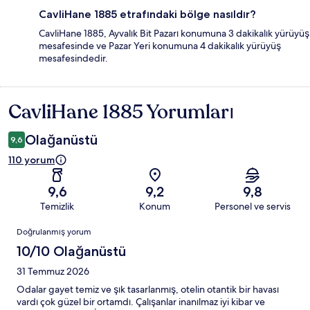
CavliHane 1885 etrafındaki bölge nasıldır?
CavliHane 1885, Ayvalık Bit Pazarı konumuna 3 dakikalık yürüyüş
mesafesinde ve Pazar Yeri konumuna 4 dakikalık yürüyüş
mesafesindedir.
CavliHane 1885 Yorumları
Yorumlar
Olağanüstü
9,6
110 yorum
9,6
9,2
9,8
Temizlik
Konum
Personel ve servis
Yorumlar
Doğrulanmış yorum
10/10 Olağanüstü
31 Temmuz 2026
Odalar gayet temiz ve şık tasarlanmış, otelin otantik bir havası
vardı çok güzel bir ortamdı. Çalışanlar inanılmaz iyi kibar ve