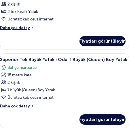
2 kişilik
Yataklı
Oda,
2 tek Kişilik Yatak
2
Ücretsiz kablosuz internet
Tek
Luxury
Daha çok detay
Kişilik
İki
Yatak
Ayrı
Fiyatları görüntüleyin
Yataklı
için
Oda,
tüm
2
Superior
Superior Tek Büyük Yataklı Oda, 1 Büyük
fotoğrafları
1
Tek
Superior Tek Büyük Yataklı Oda, 1 Büyük (Queen) Boy Yatak
Tek
Kişilik
görün
Bahçe manzarası
Yatak
Büyük
hakkında
15 metre kare
Yataklı
daha
Oda,
2 kişilik
fazla
1
detay
1 büyük (Queen) Boy Yatak
Büyük
Ücretsiz kablosuz internet
(Queen)
Superior
Daha çok detay
Boy
Tek
Yatak
Büyük
Fiyatları görüntüleyin
Yataklı
için
Oda,