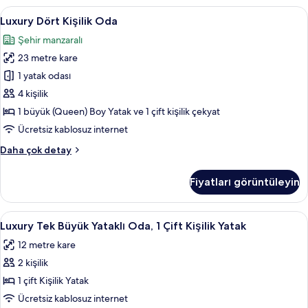
tüm
1
Luxury
Luxury Dört Kişilik Oda | Kaliteli yatak
fotoğrafları
1
Büyük
Luxury Dört Kişilik Oda
Dört
görün
(Queen)
Şehir manzaralı
Boy
Kişilik
Yatak
23 metre kare
Oda
hakkında
için
1 yatak odası
daha
tüm
fazla
4 kişilik
detay
fotoğrafları
1 büyük (Queen) Boy Yatak ve 1 çift kişilik çekyat
görün
Ücretsiz kablosuz internet
Luxury
Daha çok detay
Dört
Kişilik
Fiyatları görüntüleyin
Oda
hakkında
daha
Luxury
Luxury Tek Büyük Yataklı Oda, 1 Çift Kiş
1
fazla
Luxury Tek Büyük Yataklı Oda, 1 Çift Kişilik Yatak
Tek
detay
12 metre kare
Büyük
2 kişilik
Yataklı
Oda,
1 çift Kişilik Yatak
1
Ücretsiz kablosuz internet