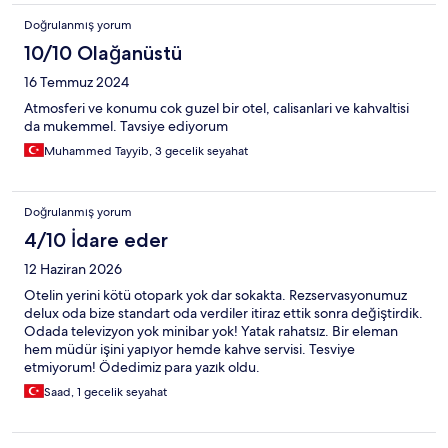
Doğrulanmış yorum
10/10 Olağanüstü
16 Temmuz 2024
Atmosferi ve konumu cok guzel bir otel, calisanlari ve kahvaltisi
da mukemmel. Tavsiye ediyorum
Muhammed Tayyib, 3 gecelik seyahat
Doğrulanmış yorum
4/10 İdare eder
12 Haziran 2026
Otelin yerini kötü otopark yok dar sokakta. Rezservasyonumuz
delux oda bize standart oda verdiler itiraz ettik sonra değiştirdik.
Odada televizyon yok minibar yok! Yatak rahatsız. Bir eleman
hem müdür işini yapıyor hemde kahve servisi. Tesviye
etmiyorum! Ödedimiz para yazık oldu.
Saad, 1 gecelik seyahat