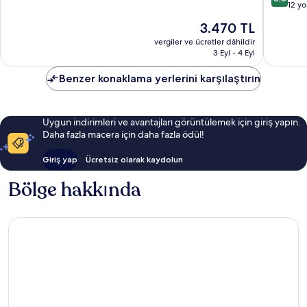
üzerind
Ayvalık
12 y
8.6,
8.8,
Kent
Mükemmel,
Güncel
3.470 TL
Mükemm
Merkezi
95
fiyat:
12
vergiler ve ücretler dâhildir
yorum
3.470 TL
3 Eyl - 4 Eyl
yorum
Benzer konaklama yerlerini karşılaştırın
Uygun indirimleri ve avantajları görüntülemek için giriş yapın.
Daha fazla macera için daha fazla ödül!
Giriş yap
Ücretsiz olarak kaydolun
Bölge hakkında