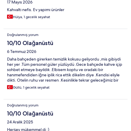
17 Mayıs 2026
Kahvaltı nefis. Ev yapımı ürünler
Hülya, 1 gecelik seyahat
Doğrulanmış yorum
10/10 Olağanüstü
6 Temmuz 2026
Daha bahçeden girerken temizlik kokusu geliyordu ,mis gibiydi
her yer .Tüm personel güler yüzlüydü .Gece bahçede kahve içip
sohbet etmeye bayıldık .Elbisem koptu ve oradaki bir
hanımefendiden iğne iplik rica ettik dikelim diye .Kendisi eliyle
dikti. Otelin ruhu var resmen .Kesinlikle tekrar geleceğimiz bir
otel 👌
Güllü, 1 gecelik seyahat
Doğrulanmış yorum
10/10 Olağanüstü
24 Aralık 2025
Herşey mükemmel di :)