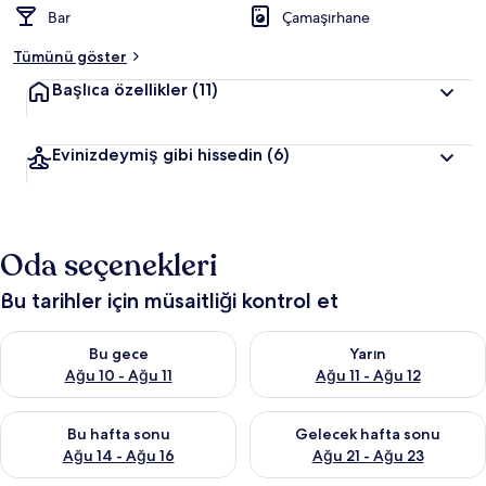
r
Bar
Çamaşırhane
d
e
Tümünü göster
n
Başlıca özellikler
(11)
e
n
Evinizdeymiş gibi hissedin
(6)
y
ü
k
s
e
Oda seçenekleri
k
p
Bu tarihler için müsaitliği kontrol et
u
a
Bu gece için müsaitliği kontrol et Ağu 10 - Ağu 11
Yarın için müsaitliği kontrol et
n
Bu gece
Yarın
Ağu 10 - Ağu 11
Ağu 11 - Ağu 12
a
l
Bu hafta sonu için müsaitliği kontrol et Ağu 14 - Ağu 16
Önümüzdeki hafta sonu için mü
a
Bu hafta sonu
Gelecek hafta sonu
n
Ağu 14 - Ağu 16
Ağu 21 - Ağu 23