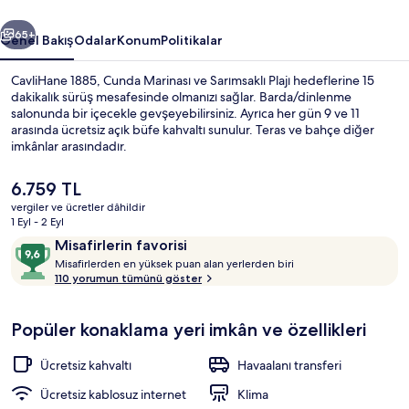
ceki
Sonraki
65+
Genel Bakış
Odalar
Konum
Politikalar
CavliHane 1885, Cunda Marinası ve Sarımsaklı Plajı hedeflerine 15
dakikalık sürüş mesafesinde olmanızı sağlar. Barda/dinlenme
salonunda bir içecekle gevşeyebilirsiniz. Ayrıca her gün 9 ve 11
arasında ücretsiz açık büfe kahvaltı sunulur. Teras ve bahçe diğer
imkânlar arasındadır.
Şu
6.759 TL
anki
vergiler ve ücretler dâhildir
fiyat
1 Eyl - 2 Eyl
Luxury Üç Kişilik Oda, Bahçeli | Kalitel
6.759 TL
Yorumlar
10
Misafirlerin favorisi
M
üzerinden
Misafirlerden en yüksek puan alan yerlerden biri
i
110 yorumun tümünü göster
9,6,
s
Misafirlerin
a
favorisi
Popüler konaklama yeri imkân ve özellikleri
f
i
r
Ücretsiz kahvaltı
Havaalanı transferi
l
e
Ücretsiz kablosuz internet
Klima