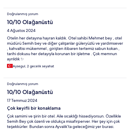
tebessümle hatırladığımız kıymetli bir yeri olacak 🙏
Doğrulanmış yorum
10/10 Olağanüstü
4 Ağustos 2024
Otelin her detayına hayran kaldık. Otel sahibi Mehmet bey , otel
müdürü Semih bey ve diğer çalışanlar güleryüzlü ve yardımsever
, kahvaltısı mükemmel , girişten itibaren tertemiz sabun kokan ,
tarihi dokusu her detayıyla korunan bir işletme . Çok memnun
ayrıldık ✨
Aysegul, 2 gecelik seyahat
Doğrulanmış yorum
10/10 Olağanüstü
17 Temmuz 2024
Çok keyifli bir konaklama
Çok samimi ve şirin bir otel. Aile sıcaklığı hissediyorsun. Özellikle
Semih Bey çok özenli ve oldukça misafirperver. Her şey için çok
teşekkürler. Bundan sonra Ayvalık’ta geleceğimiz yer burası.