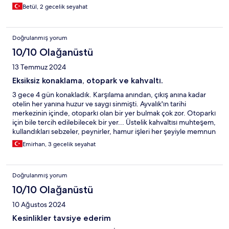
Betül, 2 gecelik seyahat
Doğrulanmış yorum
10/10 Olağanüstü
13 Temmuz 2024
Eksiksiz konaklama, otopark ve kahvaltı.
3 gece 4 gün konakladık. Karşılama anından, çıkış anına kadar
otelin her yanına huzur ve saygı sinmişti. Ayvalık'ın tarihi
merkezinin içinde, otoparkı olan bir yer bulmak çok zor. Otoparkı
için bile tercih edilebilecek bir yer... Üstelik kahvaltısı muhteşem,
kullandıkları sebzeler, peynirler, hamur işleri her şeyiyle memnun
kaldık. Aklınız hiç bulunmasın, eğer Ayvalık merkezi tercih
Emirhan, 3 gecelik seyahat
ediyorsanız burayı tercih edebilirsiniz!
Doğrulanmış yorum
10/10 Olağanüstü
10 Ağustos 2024
Kesinlikler tavsiye ederim