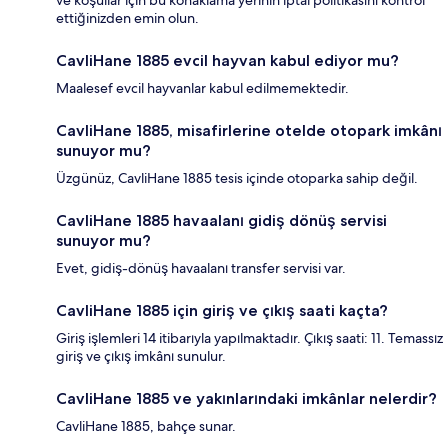
ve koşullar için bu konaklama yerinin iptal politikasını kontrol
ettiğinizden emin olun.
CavliHane 1885 evcil hayvan kabul ediyor mu?
Maalesef evcil hayvanlar kabul edilmemektedir.
CavliHane 1885, misafirlerine otelde otopark imkânı
sunuyor mu?
Üzgünüz, CavliHane 1885 tesis içinde otoparka sahip değil.
CavliHane 1885 havaalanı gidiş dönüş servisi
sunuyor mu?
Evet, gidiş-dönüş havaalanı transfer servisi var.
CavliHane 1885 için giriş ve çıkış saati kaçta?
Giriş işlemleri 14 itibarıyla yapılmaktadır. Çıkış saati: 11. Temassız
giriş ve çıkış imkânı sunulur.
CavliHane 1885 ve yakınlarındaki imkânlar nelerdir?
CavliHane 1885, bahçe sunar.