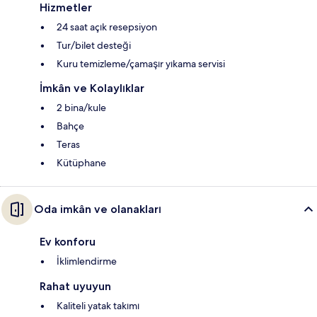
Hizmetler
24 saat açık resepsiyon
Tur/bilet desteği
Kuru temizleme/çamaşır yıkama servisi
İmkân ve Kolaylıklar
2 bina/kule
Bahçe
Teras
Kütüphane
Oda imkân ve olanakları
Ev konforu
İklimlendirme
Rahat uyuyun
Kaliteli yatak takımı