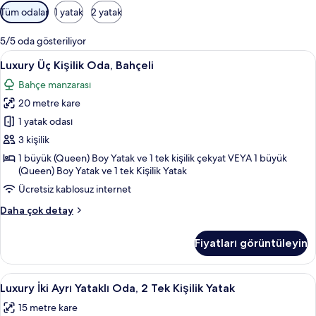
y
Odalar
Tüm odalar
1 yatak
2 yatak
e
için
r
mevcut
l
5/5 oda gösteriliyor
filtreler
e
Luxury
Luxury Üç Kişilik Oda, Bahçeli | Kalitel
5
Luxury Üç Kişilik Oda, Bahçeli
r
Üç
d
Bahçe manzarası
Kişilik
e
20 metre kare
n
Oda,
Bahçeli
1 yatak odası
b
için
3 kişilik
i
tüm
r
1 büyük (Queen) Boy Yatak ve 1 tek kişilik çekyat VEYA 1 büyük
i
fotoğrafları
(Queen) Boy Yatak ve 1 tek Kişilik Yatak
görün
Ücretsiz kablosuz internet
Luxury
Daha çok detay
Üç
Kişilik
Fiyatları görüntüleyin
Oda,
Bahçeli
hakkında
Luxury
Luxury İki Ayrı Yataklı Oda, 2 Tek Kişili
1
daha
Luxury İki Ayrı Yataklı Oda, 2 Tek Kişilik Yatak
İki
fazla
15 metre kare
detay
Ayrı