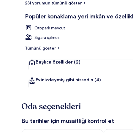
231 yorumun tümünü göster
Masa, güneşli
Popüler konaklama yeri imkân ve özellikl
Otopark mevcut
Sigara içilmez
Tümünü göster
Başlıca özellikler
(2)
Evinizdeymiş gibi hissedin
(4)
Oda seçenekleri
Bu tarihler için müsaitliği kontrol et
Bu gece için müsaitliği kontrol et Ağu 6 - Ağu 7
Yarın için müs