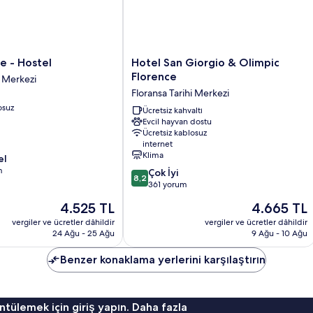
Hotel
ce - Hostel
Hotel San Giorgio & Olimpic
San
Florence
i Merkezi
Giorgio
Floransa Tarihi Merkezi
&
osuz
Olimpic
Ücretsiz kahvaltı
Evcil hayvan dostu
Florence
Ücretsiz kablosuz
Floransa
internet
Tarihi
Klima
el
Merkezi
m
10
Çok İyi
8,2
üzerinden
361 yorum
8.2,
Güncel
Güncel
4.525 TL
4.665 TL
Çok
fiyat:
fiyat:
İyi,
vergiler ve ücretler dâhildir
vergiler ve ücretler dâhildir
4.525 TL
4.665 TL
24 Ağu - 25 Ağu
9 Ağu - 10 Ağu
361
yorum
Benzer konaklama yerlerini karşılaştırın
ntülemek için giriş yapın. Daha fazla