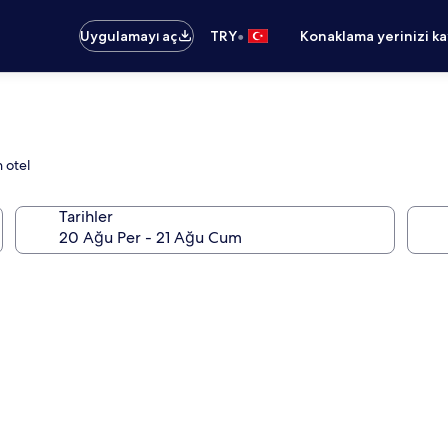
•
Uygulamayı aç
TRY
Konaklama yerinizi k
 otel
Tarihler