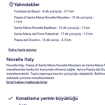
Yakındakiler
Fortezza da Basso
- 8 dk yürüyüş
- 0.7 km
Piazza di Santa Maria Novella Meydanı
- 13 dk yürüyüş
-
1.1 km
Hari
Santa Maria Novella Bazilikası
- 13 dk yürüyüş
- 1.1 km
Santa Maria del Fiore Katedrali
- 17 dk yürüyüş
- 1.5 km
Piazza del Duomo
- 13 dk sürüş
- 4.3 km
Daha fazla göster
Novella Italy
Novella Italy, Piazza di Santa Maria Novella Meydanı ve Santa Maria N
mesafesinde harika bir konumda olmanızı sağlar. Ayrıca Piazza del Du
mesafesindedir. Toplu taşımaya kısa bir yürüyüşle ulaşılabilir, Belfior
dakikalık yürüme mesafesindedir.
İptal hakları hakkında bilgi
Konaklama yerinin büyüklüğü
3 oda