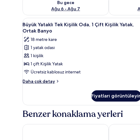
Bu gece
Ağu 6 - Ağu 7
A
Büyük
Masa, güneşlik/perde, ücretsiz
11
Büyük Yataklı Tek Kişilik Oda, 1 Çift Kişilik Yatak,
Yataklı
Ortak Banyo
Tek
18 metre kare
Kişilik
1 yatak odası
Oda,
1 kişilik
1
Çift
1 çift Kişilik Yatak
Kişilik
Ücretsiz kablosuz internet
Yatak,
Büyük
Daha çok detay
Ortak
Yataklı
Banyo
Tek
Fiyatları görüntüleyi
Kişilik
için
Oda,
tüm
1
Benzer konaklama yerleri
fotoğrafları
Çift
Kişilik
görün
Yatak,
El Roy Garden Rooms
Plus Florence
Ortak
Banyo