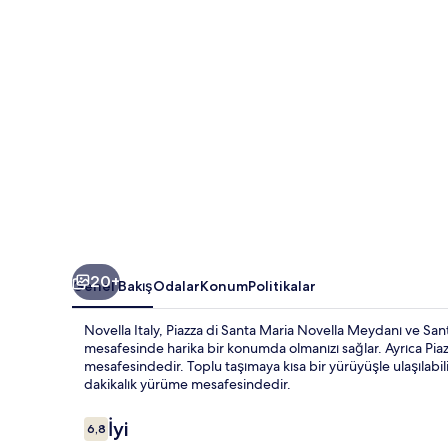
20+
Genel Bakış
Odalar
Konum
Politikalar
Novella Italy, Piazza di Santa Maria Novella Meydanı ve San
mesafesinde harika bir konumda olmanızı sağlar. Ayrıca Piaz
mesafesindedir. Toplu taşımaya kısa bir yürüyüşle ulaşılabili
dakikalık yürüme mesafesindedir.
Yorumlar
İyi
6,8
6,8/10