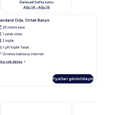
Gelecek hafta sonu
Ağu 14 - Ağu 16
uz İnternet
tandard
Standard Oda, Ortak Banyo | Masa, güneşlik/p
13
tandard Oda, Ortak Banyo
da,
25 metre kare
rtak
1 yatak odası
anyo
in
2 kişilik
üm
1 çift Kişilik Yatak
otoğrafları
Ücretsiz kablosuz internet
örün
andard
ha çok detay
a,
tak
anyo
Fiyatları görüntüleyin
kkında
ha
zla
tay
e
Loggia Fiorentina
Garden Blue