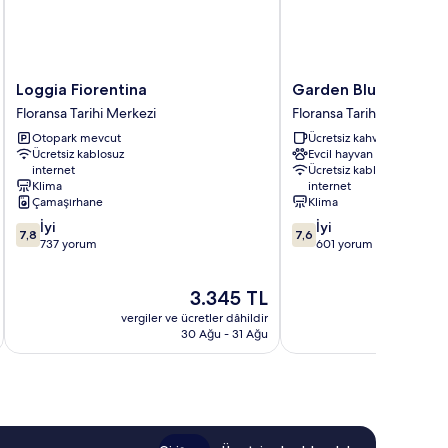
Loggia
Garden
Loggia Fiorentina
Garden Blue
Fiorentina
Blue
Floransa Tarihi Merkezi
Floransa Tarihi Merkezi
Floransa
Floransa
Otopark mevcut
Ücretsiz kahvaltı
Tarihi
Tarihi
Ücretsiz kablosuz
Evcil hayvan dostu
Merkezi
Merkezi
internet
Ücretsiz kablosuz
Klima
internet
Çamaşırhane
Klima
10
10
İyi
İyi
7,8
7,6
üzerinden
üzerinden
737 yorum
601 yorum
7.8,
7.6,
İyi,
İyi,
Güncel
3.345 TL
737
601
fiyat:
yorum
yorum
vergiler ve ücretler dâhildir
vergiler v
3.345 TL
30 Ağu - 31 Ağu