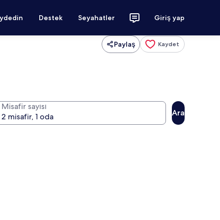
aydedin
Destek
Seyahatler
Giriş yap
Paylaş
Kaydet
Misafir sayısı
Ara