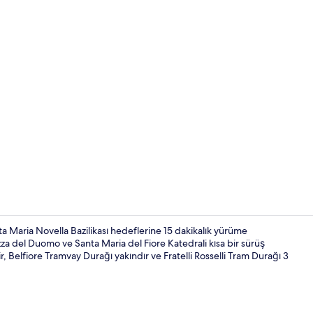
İç mekân
ta Maria Novella Bazilikası hedeflerine 15 dakikalık yürüme
za del Duomo ve Santa Maria del Fiore Katedrali kısa bir sürüş
r, Belfiore Tramvay Durağı yakındır ve Fratelli Rosselli Tram Durağı 3
Masa, güneşl