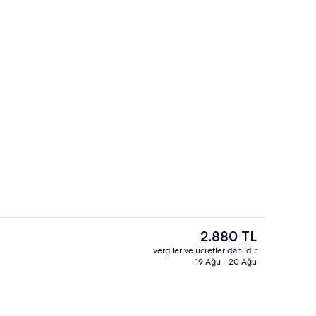
Konaklama yerinin ön cephesi
Şu
2.880 TL
anki
vergiler ve ücretler dâhildir
fiyat
19 Ağu - 20 Ağu
ik/perde, ücretsiz kablosuz İnternet
Tek Büyük Yataklı Oda, Ortak Banyo | 
2.880 TL