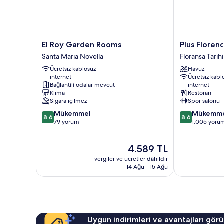
hakkında
daha
fazla
detay
El
Plus
El Roy Garden Rooms
Plus Floren
Roy
Florence
Santa Maria Novella
Floransa Tarih
Garden
-
Ücretsiz kablosuz
Havuz
Rooms
Hostel
internet
Ücretsiz kabl
Santa
Floransa
Bağlantılı odalar mevcut
internet
Maria
Tarihi
Klima
Restoran
Novella
Merkezi
Sigara içilmez
Spor salonu
10
10
Mükemmel
Mükemm
8,6
8,6
üzerinden
üzerinden
79 yorum
1.005 yoru
8.6,
8.6,
Mükemmel,
Mükemmel,
Güncel
4.589 TL
79
1.005
fiyat:
yorum
yorum
vergiler ve ücretler dâhildir
4.589 TL
14 Ağu - 15 Ağu
Uygun indirimleri ve avantajları görü