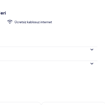
k/perde, ücretsiz kablosuz İnternet
eri
Ücretsiz kablosuz internet
aitliği kontrol et Ağu 7 - Ağu 8
Bu hafta sonu için müsaitliği kontrol 