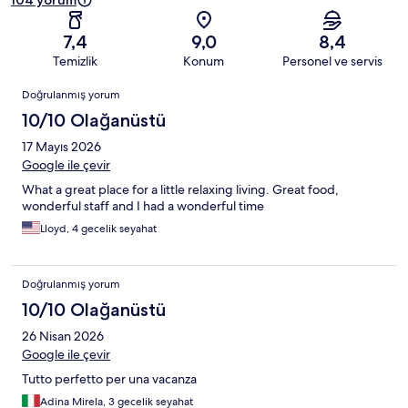
104 yorum
7,4
9,0
8,4
Temizlik
Konum
Personel ve servis
Yorumlar
Doğrulanmış yorum
10/10 Olağanüstü
17 Mayıs 2026
Google ile çevir
What a great place for a little relaxing living. Great food,
wonderful staff and I had a wonderful time
Lloyd, 4 gecelik seyahat
Doğrulanmış yorum
10/10 Olağanüstü
26 Nisan 2026
Google ile çevir
Tutto perfetto per una vacanza
Adina Mirela, 3 gecelik seyahat