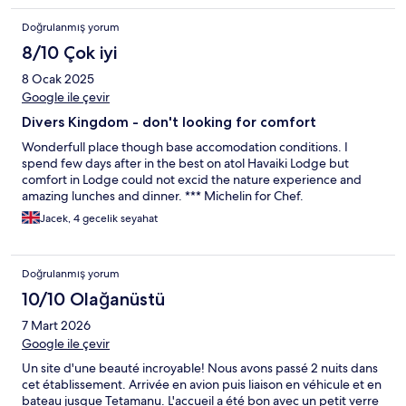
Doğrulanmış yorum
8/10 Çok iyi
8 Ocak 2025
Google ile çevir
Divers Kingdom - don't looking for comfort
Wonderfull place though base accomodation conditions. I
spend few days after in the best on atol Havaiki Lodge but
comfort in Lodge could not excid the nature experience and
amazing lunches and dinner. *** Michelin for Chef.
Jacek, 4 gecelik seyahat
Doğrulanmış yorum
10/10 Olağanüstü
7 Mart 2026
Google ile çevir
Un site d'une beauté incroyable! Nous avons passé 2 nuits dans
cet établissement. Arrivée en avion puis liaison en véhicule et en
bateau jusque Tetamanu. L'accueil a été bon avec un petit verre