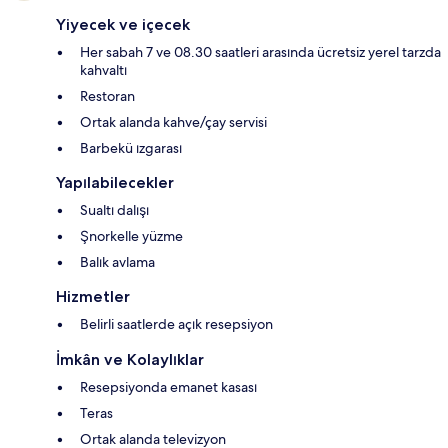
Yiyecek ve içecek
Her sabah 7 ve 08.30 saatleri arasında ücretsiz yerel tarzda
kahvaltı
Restoran
Ortak alanda kahve/çay servisi
Barbekü ızgarası
Yapılabilecekler
Sualtı dalışı
Şnorkelle yüzme
Balık avlama
Hizmetler
Belirli saatlerde açık resepsiyon
İmkân ve Kolaylıklar
Resepsiyonda emanet kasası
Teras
Ortak alanda televizyon