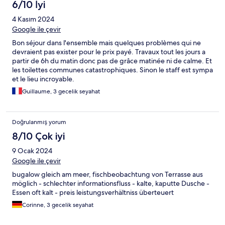
6/10 İyi
4 Kasım 2024
Google ile çevir
Bon séjour dans l'ensemble mais quelques problèmes qui ne
devraient pas exister pour le prix payé. Travaux tout les jours a
partir de 6h du matin donc pas de grâce matinée ni de calme. Et
les toilettes communes catastrophiques. Sinon le staff est sympa
et le lieu incroyable.
Guillaume, 3 gecelik seyahat
Doğrulanmış yorum
8/10 Çok iyi
9 Ocak 2024
Google ile çevir
bugalow gleich am meer, fischbeobachtung von Terrasse aus
möglich - schlechter informationsfluss - kalte, kaputte Dusche -
Essen oft kalt - preis leistungsverhältniss überteuert
Corinne, 3 gecelik seyahat