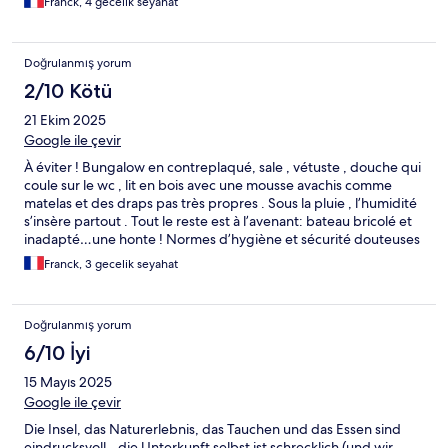
Franck, 4 gecelik seyahat
Doğrulanmış yorum
2/10 Kötü
21 Ekim 2025
Google ile çevir
À éviter ! Bungalow en contreplaqué, sale , vétuste , douche qui
coule sur le wc , lit en bois avec une mousse avachis comme
matelas et des draps pas très propres . Sous la pluie , l’humidité
s’insère partout . Tout le reste est à l’avenant: bateau bricolé et
inadapté…une honte ! Normes d’hygiène et sécurité douteuses
! Dommage, le site est sublime .
Franck, 3 gecelik seyahat
Doğrulanmış yorum
6/10 İyi
15 Mayıs 2025
Google ile çevir
Die Insel, das Naturerlebnis, das Tauchen und das Essen sind
eindrucksvoll - die Unterkunft selbst ist schrecklich (und wir