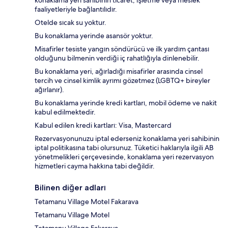
konaklama yeri sahibinin ticaret, işletme veya meslek
faaliyetleriyle bağlantılıdır.
Otelde sıcak su yoktur.
Bu konaklama yerinde asansör yoktur.
Misafirler tesiste yangın söndürücü ve ilk yardım çantası
olduğunu bilmenin verdiği iç rahatlığıyla dinlenebilir.
Bu konaklama yeri, ağırladığı misafirler arasında cinsel
tercih ve cinsel kimlik ayrımı gözetmez (LGBTQ+ bireyler
ağırlanır).
Bu konaklama yerinde kredi kartları, mobil ödeme ve nakit
kabul edilmektedir.
Kabul edilen kredi kartları: Visa, Mastercard
Rezervasyonunuzu iptal ederseniz konaklama yeri sahibinin
iptal politikasına tabi olursunuz. Tüketici haklarıyla ilgili AB
yönetmelikleri çerçevesinde, konaklama yeri rezervasyon
hizmetleri cayma hakkına tabi değildir.
Bilinen diğer adları
Tetamanu Village Motel Fakarava
Tetamanu Village Motel