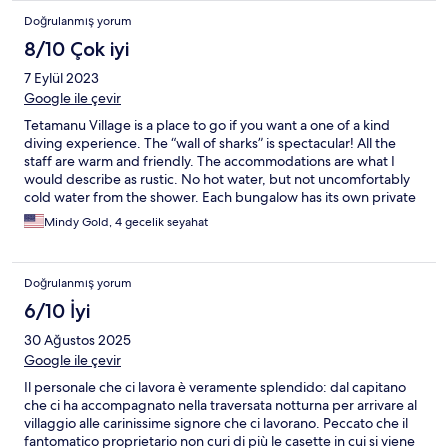
Doğrulanmış yorum
8/10 Çok iyi
7 Eylül 2023
Google ile çevir
Tetamanu Village is a place to go if you want a one of a kind
diving experience. The “wall of sharks” is spectacular! All the
staff are warm and friendly. The accommodations are what I
would describe as rustic. No hot water, but not uncomfortably
cold water from the shower. Each bungalow has its own private
deck overlooking the very shallow ocean water, that you can
Mindy Gold, 4 gecelik seyahat
snorkel directly from. You won’t go hungry, the food is plentiful
at breakfast, lunch, and dinner, served family style. I suggest
bringing good silicone earplugs, the roosters make noise all
Doğrulanmış yorum
night long.
6/10 İyi
30 Ağustos 2025
Google ile çevir
Il personale che ci lavora è veramente splendido: dal capitano
che ci ha accompagnato nella traversata notturna per arrivare al
villaggio alle carinissime signore che ci lavorano. Peccato che il
fantomatico proprietario non curi di più le casette in cui si viene