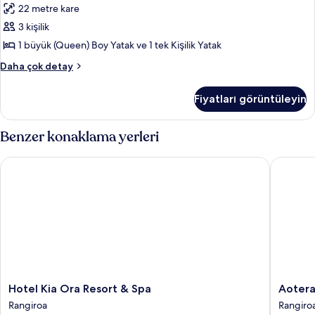
22 metre kare
Manzaralı
için
3 kişilik
tüm
1 büyük (Queen) Boy Yatak ve 1 tek Kişilik Yatak
fotoğrafları
Standard
Daha çok detay
görün
Bungalov,
Deniz
Fiyatları görüntüleyin
Manzaralı
hakkında
daha
Benzer konaklama yerleri
fazla
detay
Hotel Kia Ora Resort & Spa
Aotera 
Hotel
Aotera
Hotel Kia Ora Resort & Spa
Aotera
Kia
Guest
Rangiroa
Rangiro
Ora
House