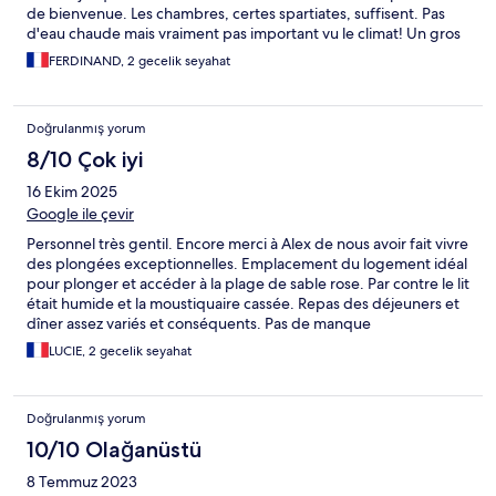
de bienvenue. Les chambres, certes spartiates, suffisent. Pas
d'eau chaude mais vraiment pas important vu le climat! Un gros
atout : la terrasse donnant sur le lagon! Dès le matin, le paradis...
FERDINAND, 2 gecelik seyahat
Concernant les repas, nous avons mangé à notre faim.
Dommage que les plats soient servis un peu trop tôt. Les repas
ont été servis avant le retour des plongeurs. Du coup, froid
Doğrulanmış yorum
lorsque nous passons à table. De plus, 10mn chrono, les plats
sont retirés... Dommage. Pour la plongée, nous avons été très
8/10 Çok iyi
bien pris en compte par des moniteurs compétents et à l'écoute
16 Ekim 2025
mais pas aidés par le matériel vieillissant... A charge du
propriétaire de renouveler le matériel... Nous sommes satisfaits
Google ile çevir
de notre séjour et peut être aurons nous la chance d'y
Personnel très gentil. Encore merci à Alex de nous avoir fait vivre
retourner....
des plongées exceptionnelles. Emplacement du logement idéal
pour plonger et accéder à la plage de sable rose. Par contre le lit
était humide et la moustiquaire cassée. Repas des déjeuners et
dîner assez variés et conséquents. Pas de manque
contrairement à ce peut être dit dans d autres commentaires.
LUCIE, 2 gecelik seyahat
Par contre sur le trajet retour nous étions 20 dans un bateau de
14 personnes normalement. Tarif de la nuit quand même très
cher.
Doğrulanmış yorum
10/10 Olağanüstü
8 Temmuz 2023