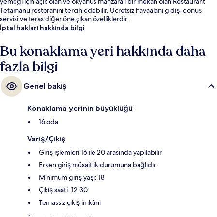
yemeği için açık olan ve okyanus manzaralı bir mekân olan Restaurant
Tetamanu restoranını tercih edebilir. Ücretsiz havaalanı gidiş-dönüş
servisi ve teras diğer öne çıkan özelliklerdir.
İptal hakları hakkında bilgi
Bu konaklama yeri hakkında daha
fazla bilgi
Genel bakış
Konaklama yerinin büyüklüğü
16 oda
Varış/Çıkış
Giriş işlemleri 16 ile 20 arasında yapılabilir
Erken giriş müsaitlik durumuna bağlıdır
Minimum giriş yaşı: 18
Çıkış saati: 12.30
Temassız çıkış imkânı