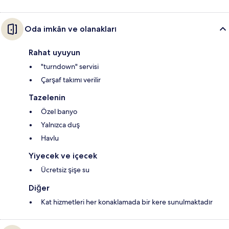
Oda imkân ve olanakları
Rahat uyuyun
"turndown" servisi
Çarşaf takımı verilir
Tazelenin
Özel banyo
Yalnızca duş
Havlu
Yiyecek ve içecek
Ücretsiz şişe su
Diğer
Kat hizmetleri her konaklamada bir kere sunulmaktadır