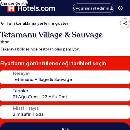
Ana içeriğe atla
Uygulamayı edinin
Tüm konaklama yerlerini göster
Tetamanu Village & Sauvage
2.0
yıldızlı
Fakarava bölgesinde restoran olan pansiyon.
konaklama
yeri
Fiyatların görüntüleneceği tarihleri seçin
Nereye?
Tarihler
Misafir sayısı
Ara