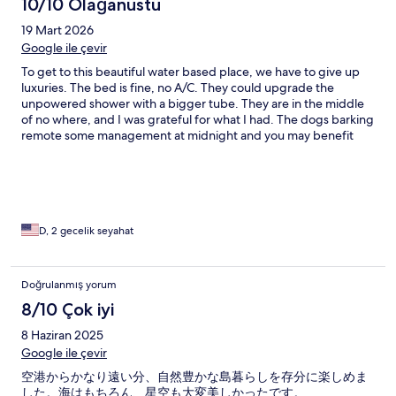
10/10 Olağanüstü
19 Mart 2026
Google ile çevir
To get to this beautiful water based place, we have to give up
luxuries. The bed is fine, no A/C. They could upgrade the
unpowered shower with a bigger tube. They are in the middle
of no where, and I was grateful for what I had. The dogs barking
remote some management at midnight and you may benefit
from earplugs- but the Pink Sands excursion and sharks are
amazing. Snorkeling in crystal clear water with fish that are still
thriving is amazing. Wine and beer and soft drinks available.
Take some shelf stable snacks with you if you want. Unique
place.
D, 2 gecelik seyahat
Doğrulanmış yorum
8/10 Çok iyi
8 Haziran 2025
Google ile çevir
空港からかなり遠い分、自然豊かな島暮らしを存分に楽しめま
した。海はもちろん、星空も大変美しかったです。