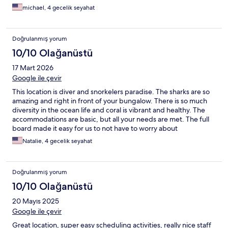
michael, 4 gecelik seyahat
Doğrulanmış yorum
10/10 Olağanüstü
17 Mart 2026
Google ile çevir
This location is diver and snorkelers paradise. The sharks are so
amazing and right in front of your bungalow. There is so much
diversity in the ocean life and coral is vibrant and healthy. The
accommodations are basic, but all your needs are met. The full
board made it easy for us to not have to worry about
meals/grocery shopping/cooking/dishes. We were able to
Natalie, 4 gecelik seyahat
maximize our time in the water. We absolutely loved our stay
here.
Doğrulanmış yorum
10/10 Olağanüstü
20 Mayıs 2025
Google ile çevir
Great location, super easy scheduling activities, really nice staff