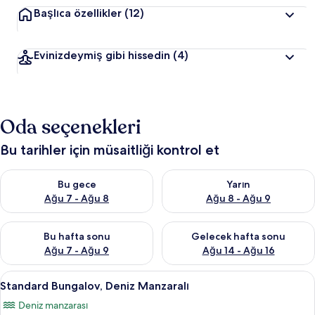
Başlıca özellikler
(12)
Evinizdeymiş gibi hissedin
(4)
Oda seçenekleri
Bu tarihler için müsaitliği kontrol et
Bu gece için müsaitliği kontrol et Ağu 7 - Ağu 8
Yarın için müsaitliği kontrol e
Bu gece
Yarın
Ağu 7 - Ağu 8
Ağu 8 - Ağu 9
Bu hafta sonu için müsaitliği kontrol et Ağu 7 - Ağu 9
Önümüzdeki hafta sonu için müs
Bu hafta sonu
Gelecek hafta sonu
Ağu 7 - Ağu 9
Ağu 14 - Ağu 16
Standard
Standard Bungalov, Deniz Manzaralı | 1
9
Standard Bungalov, Deniz Manzaralı
Bungalov,
Deniz manzarası
Deniz