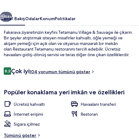
galerisi
ceki
Sonraki
58+
Genel Bakış
Odalar
Konum
Politikalar
Fakarava ziyaretinizin keyfini Tetamanu Village & Sauvage ile çıkarın.
Bir şeyler atıştırmak isteyen misafirler kahvaltı, öğle yemeği ve
akşam yemeği için açık olan ve okyanus manzaralı bir mekân
olan Restaurant Tetamanu restoranını tercih edebilir. Ücretsiz
havaalanı gidiş-dönüş servisi ve teras diğer öne çıkan özelliklerdir.
Yorumlar
Çok iyi
8,2
104 yorumun tümünü göster
8,2/10
Konaklama yerinin ön cephesi
Popüler konaklama yeri imkân ve özellikleri
Ücretsiz kahvaltı
Havaalanı transferi
İnternet erişimi
Restoran
Sigara içilmez
Tümünü göster