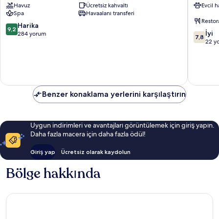
Havuz
Ücretsiz kahvaltı
Evcil 
Resort
Rangiro
Spa
Havaalanı transferi
&
Restor
Spa
10
Harika
9,2
10
Rangiroa
İyi
üzerinden
284 yorum
7,8
üzerind
22 y
9.2,
7.8,
Harika,
İyi,
284
22
yorum
yorum
Benzer konaklama yerlerini karşılaştırın
Uygun indirimleri ve avantajları görüntülemek için giriş yapın.
Daha fazla macera için daha fazla ödül!
Giriş yap
Ücretsiz olarak kaydolun
Bölge hakkında