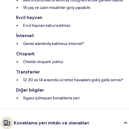
Resmi kurumlarca verilmiş fotoğraflı kimlik gerekli olabilir
18 yaş ve üzeri misafirler giriş yapabilir.
Evcil hayvan
Evcil hayvan kabul edilmez.
İnternet
Genel alanlarda kablosuz internet*
Otopark
Otelde otopark yoktur
Transferler
12.30 ve 14 arasında ücretsiz havaalanı gidiş geliş servisi*
Diğer bilgiler
Sigara içilmeyen konaklama yeri
Konaklama yeri imkân ve olanakları