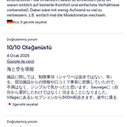
waren wirklich auf keinerlei Komfort und einfachste Verhältnisse
vorbereitet). Dabei wäre mit wenig Aufwand so viel zu
verbessern, z.B. einfach mal die Moskitonetze wechseln.
Rica, 5 gecelik seyahat
Doğrulanmış yorum
10/10 Olağanüstü
4 Ocak 2025
Google ile çevir
海と空を堪能
施設に関しては、制限事項（シャワーは温水ではない、等）
を、宿泊施設からの情報や口コミで事前に把握していたので、
不満はなく、シンプルで良かったと思います。 Sauvageに（自
分から選択したわけではなく）泊まることになりました。
Villageにあるレセプションから500m程歩きます。途中に通る
橋の上から、星空、透明な海、夕日を堪能しました。 スノーケ
3gecelik seyahat
リングでも綺麗な海を楽しめますし、スクーバダイビングはし
たことがなく、ファカラバに行く前はするつもりもありません
でしたが、他の宿泊客の勧めもあって思い切ってやってみまし
Doğrulanmış yorum
た。おすすめ通り、本当に良かったです。