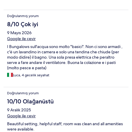
Doğrulanmış yorum
8/10 Çok iyi
9 Mayıs 2026
Google ile çevir
I Bungalows sull'acqua sono molto "basici". Non ci sono armadi ,
c'è un lavandino in camera e solo una tendina che chiude (per
modo didire) il bagno. Una sola presa elettrica che peraltro
serve a fare andare il ventilatore. Buona la colazione e i pasti
(molto pesce e pasta)
Luca, 4 gecelik seyahat
Doğrulanmış yorum
10/10 Olağanüstü
9 Aralık 2025
Google ile çevir
Beautiful setting, helpful staff, room was clean and all amenities
were available.