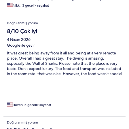
Nikki, 3 gecelik seyahat
Doğrulanmış yorum
8/10 Çok iyi
4 Nisan 2026
Google ile çevir
It was great being away from it all and being at a very remote
place. Overall I had a great stay. The diving is amazing,
especially the Wall of Sharks. Please note that the place is very
basic. Don’t expect luxury. The food and transport was included
in the room rate, that was nice. However, the food wasn’t special
and also repetitive. Breakfast is mostly just pancakes with a small
piece of fruit (nothing else). For lunch and dinner it was typically
rice, pasta, chicken and a fresh fish. I know there are so many
good Tahitian dishes, but I didn’t see much of them. I stayed on
Sauvage motu. The cabins are very basic, be prepared for that,
if you like camping this might be fine, if you hate camping you
Lieven, 5 gecelik seyahat
will hate the accommodation. Staff was friendly
Doğrulanmış yorum