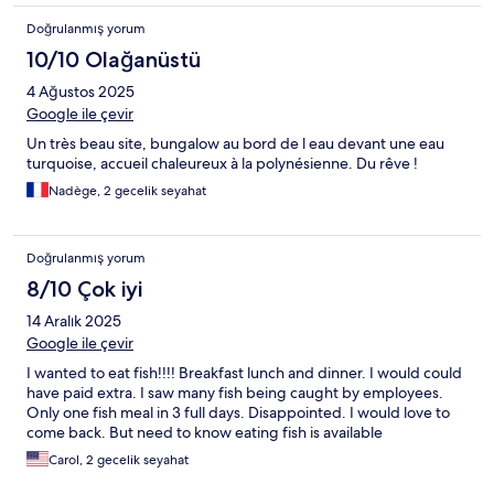
Doğrulanmış yorum
10/10 Olağanüstü
4 Ağustos 2025
Google ile çevir
Un très beau site, bungalow au bord de l eau devant une eau
turquoise, accueil chaleureux à la polynésienne. Du rêve !
Nadège, 2 gecelik seyahat
Doğrulanmış yorum
8/10 Çok iyi
14 Aralık 2025
Google ile çevir
I wanted to eat fish!!!! Breakfast lunch and dinner. I would could
have paid extra. I saw many fish being caught by employees.
Only one fish meal in 3 full days. Disappointed. I would love to
come back. But need to know eating fish is available
Carol, 2 gecelik seyahat