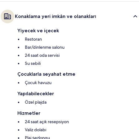
Konaklama yeri imkân ve olanakları
Yiyecek ve içecek
Restoran
Bar/dinlenme salonu
24 saat oda servisi
Su sebili
Çocuklarla seyahat etme
Çocuk havuzu
Yapılabilecekler
Özel plajda
Hizmetler
24 saat açık resepsiyon
Valiz dolabı
Plaj şezlongu