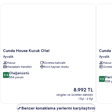
detay
Cunda House Kucuk Otel
Cunda Pi
Cunda
Cunda
Cunda House Kucuk Otel
Cunda 
House
Piano
Ayvalık
Ayvalık
Kucuk
Otel
Havuz
Ücretsiz kahvaltı
Havuz
Otel
Ayvalık
Havaalanı transferi
Evcil hayvan dostu
Ücrets
Ayvalık
10
Olağanüstü
9,4
10
Har
üzerinden
554 yorum
9,0
üzerind
338 
9.4,
9.0,
Olağanüstü,
Güncel
8.992 TL
Harika,
554
fiyat:
338
vergiler ve ücretler dâhildir
yorum
8.992 TL
1 Eyl - 2 Eyl
yorum
Benzer konaklama yerlerini karşılaştırın