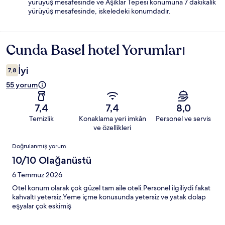
yürüyüş mesafesinde ve Aşıklar Tepesi konumuna 7 dakikalık
yürüyüş mesafesinde, iskeledeki konumdadır.
Cunda Basel hotel Yorumları
Yorumlar
İyi
7,8
55 yorum
7,4
7,4
8,0
Temizlik
Konaklama yeri imkân
Personel ve servis
ve özellikleri
Yorumlar
Doğrulanmış yorum
10/10 Olağanüstü
6 Temmuz 2026
Otel konum olarak çok güzel tam aile oteli.Personel ilgiliydi fakat
kahvaltı yetersiz.Yeme içme konusunda yetersiz ve yatak dolap
eşyalar çok eskimiş