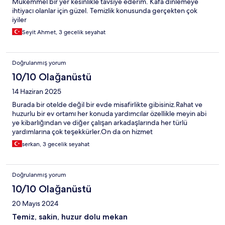
Mükemmel bir yer kesinlikle tavsiye ederim. Kafa dinlemeye
aynı problem olduğu için sanki bilmezden geliniyormuş gibi bir
ihtiyacı olanlar için güzel. Temizlik konusunda gerçekten çok
izlenim edindim. Otel gerçekten eski ve bakımsız. Normalde
iyiler
bunu asla mesele etmem, ancak Türkiye'deki turizmciler fahiş
Seyit Ahmet, 3 gecelik seyahat
fiyatlar biçip insanları eski otellerde damlayarak akan sularla duş
almaya mahkum ediyorsa mesele edilmesi gerektiğini
düşünüyorum. Son olarak, denizin tabanındaki çöplerin
miktarına şaşırdık ve üzüldük. Çöpler kıyıya yakın sığ yerlerde
Doğrulanmış yorum
değil de daha derinde toplandığı için dikkat çekmiyor sanırım
10/10 Olağanüstü
ama denizin mutlaka temizlenmesi lazım.
14 Haziran 2025
Burada bir otelde değil bir evde misafirlikte gibisiniz.Rahat ve
huzurlu bir ev ortamı her konuda yardımcılar özellikle meyin abi
ye kibarlığından ve diğer çalışan arkadaşlarında her türlü
yardımlarına çok teşekkürler.On da on hizmet
serkan, 3 gecelik seyahat
Doğrulanmış yorum
10/10 Olağanüstü
20 Mayıs 2024
Temiz, sakin, huzur dolu mekan