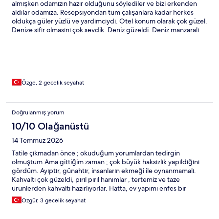
almışken odamızın hazır olduğunu söylediler ve bizi erkenden
aldılar odamıza. Resepsiyondan tüm çalışanlara kadar herkes
oldukça güler yüzlü ve yardımcıydı. Otel konum olarak çok güzel.
Denize sıfır olmasını çok sevdik. Deniz güzeldi. Deniz manzaralı
odada kaldık ve gerçekten buna değdi. 2 gece konakladık ama
zamanımız olsaydı eğer daha fazla kalabilmeyi isterdik. Kesinlikle
ailece kalınabilecek bir otel biz çok sevdik. Kahvaltısı da gayet iyi
ve lezzetliydi.
Özge, 2 gecelik seyahat
Doğrulanmış yorum
10/10 Olağanüstü
14 Temmuz 2026
Tatile çıkmadan önce ; okuduğum yorumlardan tedirgin
olmuştum.Ama gittiğim zaman ; çok büyük haksızlık yapıldığını
gördüm. Ayıptır, günahtır, insanların ekmeği ile oynanmamalı.
Kahvaltı çok güzeldi, pırıl pırıl hanımlar , tertemiz ve taze
ürünlerden kahvaltı hazırlıyorlar. Hatta, ev yapımı enfes bir
limonata da vardı. Güleryüzlü ve son derece yardımsever
Ozgür, 3 gecelik seyahat
personel hizmet ediyor. Cunda’da , o mevkideki , kendisini ait
plajı , şezlong ve şemsiyeleri, iskelesi olan bir otel. İsterseniz ;