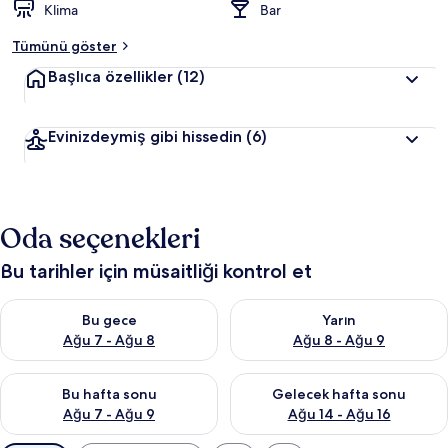
Klima
Bar
Tümünü göster
Başlıca özellikler
(12)
Evinizdeymiş gibi hissedin
(6)
Oda seçenekleri
Bu tarihler için müsaitliği kontrol et
Bu gece için müsaitliği kontrol et Ağu 7 - Ağu 8
Yarın için müsaitliği kontrol e
Bu gece
Yarın
Ağu 7 - Ağu 8
Ağu 8 - Ağu 9
Bu hafta sonu için müsaitliği kontrol et Ağu 7 - Ağu 9
Önümüzdeki hafta sonu için müs
Bu hafta sonu
Gelecek hafta sonu
Ağu 7 - Ağu 9
Ağu 14 - Ağu 16