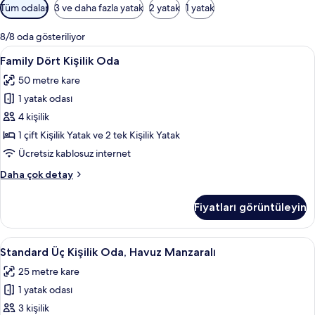
Odalar
Tüm odalar
3 ve daha fazla yatak
2 yatak
1 yatak
için
mevcut
8/8 oda gösteriliyor
filtreler
Family
Family Dört Kişilik Oda | Minibar, oda
11
Family Dört Kişilik Oda
Dört
50 metre kare
Kişilik
1 yatak odası
Oda
için
4 kişilik
tüm
1 çift Kişilik Yatak ve 2 tek Kişilik Yatak
fotoğrafları
Ücretsiz kablosuz internet
görün
Family
Daha çok detay
Dört
Kişilik
Fiyatları görüntüleyin
Oda
hakkında
daha
Standard
Standard Üç Kişilik Oda, Havuz Manzara
9
fazla
Standard Üç Kişilik Oda, Havuz Manzaralı
Üç
detay
25 metre kare
Kişilik
1 yatak odası
Oda,
Havuz
3 kişilik