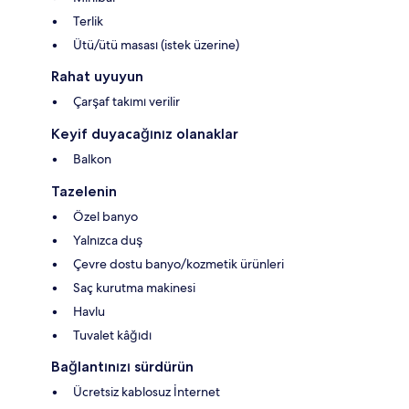
Terlik
Ütü/ütü masası (istek üzerine)
Rahat uyuyun
Çarşaf takımı verilir
Keyif duyacağınız olanaklar
Balkon
Tazelenin
Özel banyo
Yalnızca duş
Çevre dostu banyo/kozmetik ürünleri
Saç kurutma makinesi
Havlu
Tuvalet kâğıdı
Bağlantınızı sürdürün
Ücretsiz kablosuz İnternet