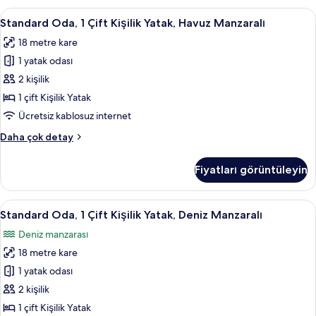
Manzaralı
Standard
Standard Oda, 1 Çift Kişilik Yatak, Ha
9
hakkında
Standard Oda, 1 Çift Kişilik Yatak, Havuz Manzaralı
Oda,
daha
18 metre kare
fazla
1
detay
1 yatak odası
Çift
Kişilik
2 kişilik
Yatak,
1 çift Kişilik Yatak
Havuz
Ücretsiz kablosuz internet
Manzaralı
Standard
Daha çok detay
için
Oda,
tüm
1
Fiyatları görüntüleyin
Çift
fotoğrafları
Kişilik
görün
Yatak,
Standard
Standard Oda, 1 Çift Kişilik Yatak, De
11
Havuz
Standard Oda, 1 Çift Kişilik Yatak, Deniz Manzaralı
Oda,
Manzaralı
Deniz manzarası
hakkında
1
daha
18 metre kare
Çift
fazla
Kişilik
1 yatak odası
detay
Yatak,
2 kişilik
Deniz
1 çift Kişilik Yatak