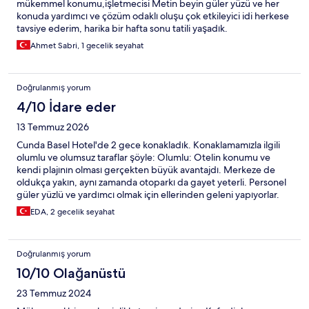
mükemmel konumu,işletmecisi Metin beyin güler yüzü ve her
konuda yardımcı ve çözüm odaklı oluşu çok etkileyici idi herkese
tavsiye ederim, harika bir hafta sonu tatili yaşadık.
Ahmet Sabri, 1 gecelik seyahat
Doğrulanmış yorum
4/10 İdare eder
13 Temmuz 2026
Cunda Basel Hotel'de 2 gece konakladık. Konaklamamızla ilgili
olumlu ve olumsuz taraflar şöyle: Olumlu: Otelin konumu ve
kendi plajının olması gerçekten büyük avantajdı. Merkeze de
oldukça yakın, aynı zamanda otoparkı da gayet yeterli. Personel
güler yüzlü ve yardımcı olmak için ellerinden geleni yapıyorlar.
Olumsuz: Otele girdiğimizde saat 13:40'tı ve odamız henüz hazır
EDA, 2 gecelik seyahat
değildi. Check-in saati 14:00 olduğu için sorun etmedik. 14:45'te
odamız hala hazır değildi. Telafi etmek için kahve ikram ettiler
sağ olsunlar ancak 1-1,5 saatte otelin bahçesinde kahve
Doğrulanmış yorum
içeceğimize Cunda'da bir şeyler yapabilirdik. Bu olumsuz
başlangıçtan sonra gördük ki, sabah saatlerinde dahi az tazyikle
10/10 Olağanüstü
gelen su, öğleden sonra damlayarak akıyor. Bu hem odalar, hem
23 Temmuz 2024
de plajdaki duş için geçerli. Görevliye konuyu aktardığımızda
bizim odamıza özgüymüş gibi davrandı ancak plajdaki duşta da