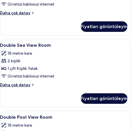
Manzaralı
Ücretsiz kablosuz internet
için
Standard
Daha çok detay
tüm
Oda,
fotoğrafları
1
Fiyatları görüntüleyin
görün
Çift
Kişilik
Yatak,
Double
Minibar, odada kasa, ütü/ütü masası, ü
8
Deniz
Double Sea View Room
Sea
Manzaralı
18 metre kare
hakkında
View
daha
2 kişilik
Room
fazla
için
1 çift Kişilik Yatak
detay
tüm
Ücretsiz kablosuz internet
fotoğrafları
Double
Daha çok detay
görün
Sea
View
Fiyatları görüntüleyin
Room
hakkında
daha
Double
Minibar, odada kasa, ütü/ütü masası, ü
9
fazla
Double Pool View Room
Pool
detay
18 metre kare
View