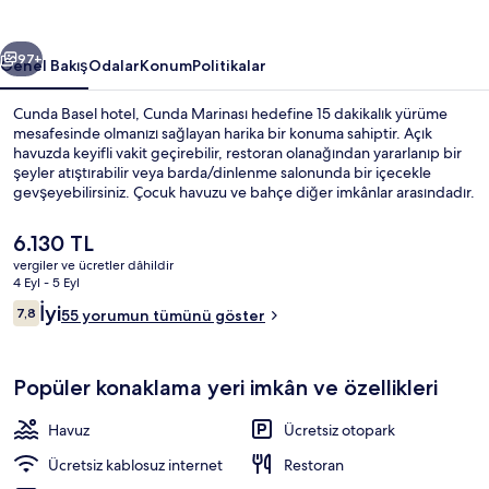
ceki
Sonraki
97+
Genel Bakış
Odalar
Konum
Politikalar
Cunda Basel hotel, Cunda Marinası hedefine 15 dakikalık yürüme
mesafesinde olmanızı sağlayan harika bir konuma sahiptir. Açık
havuzda keyifli vakit geçirebilir, restoran olanağından yararlanıp bir
şeyler atıştırabilir veya barda/dinlenme salonunda bir içecekle
gevşeyebilirsiniz. Çocuk havuzu ve bahçe diğer imkânlar arasındadır.
Şu
6.130 TL
anki
vergiler ve ücretler dâhildir
fiyat
4 Eyl - 5 Eyl
Dış mekân
6.130 TL
Yorumlar
İyi
7,8
55 yorumun tümünü göster
7,8/10
Popüler konaklama yeri imkân ve özellikleri
Havuz
Ücretsiz otopark
Ücretsiz kablosuz internet
Restoran