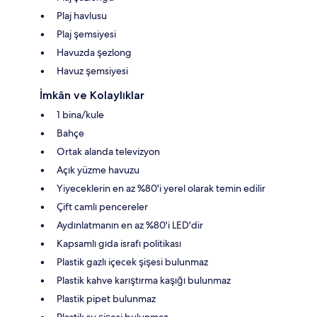
Plaj havlusu
Plaj şemsiyesi
Havuzda şezlong
Havuz şemsiyesi
İmkân ve Kolaylıklar
1 bina/kule
Bahçe
Ortak alanda televizyon
Açık yüzme havuzu
Yiyeceklerin en az %80'i yerel olarak temin edilir
Çift camlı pencereler
Aydınlatmanın en az %80'i LED'dir
Kapsamlı gıda israfı politikası
Plastik gazlı içecek şişesi bulunmaz
Plastik kahve karıştırma kaşığı bulunmaz
Plastik pipet bulunmaz