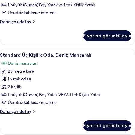
Manzaralı
1 büyük (Queen) Boy Yatak ve 1 tek Kişilik Yatak
için
Ücretsiz kablosuz internet
tüm
Standard
Daha çok detay
fotoğrafları
Üç
görün
Kişilik
Fiyatları görüntüleyin
Oda,
Havuz
Manzaralı
Standard
Standard Üç Kişilik Oda, Deniz Manzara
11
hakkında
Standard Üç Kişilik Oda, Deniz Manzaralı
Üç
daha
Deniz manzarası
fazla
Kişilik
detay
25 metre kare
Oda,
Deniz
1 yatak odası
Manzaralı
2 kişilik
için
1 büyük (Queen) Boy Yatak VEYA 1 tek Kişilik Yatak
tüm
Ücretsiz kablosuz internet
fotoğrafları
Standard
Daha çok detay
görün
Üç
Kişilik
Fiyatları görüntüleyin
Oda,
Deniz