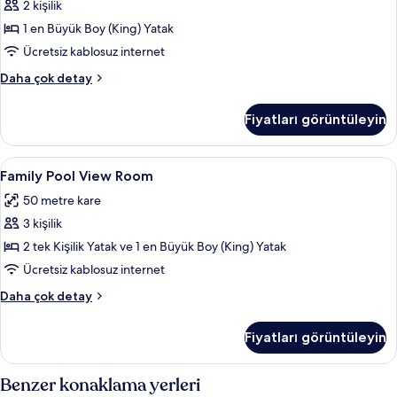
2 kişilik
Room
için
1 en Büyük Boy (King) Yatak
tüm
Ücretsiz kablosuz internet
fotoğrafları
Double
Daha çok detay
görün
Pool
View
Fiyatları görüntüleyin
Room
hakkında
daha
Family
Minibar, odada kasa, ütü/ütü masası, ü
13
fazla
Family Pool View Room
Pool
detay
50 metre kare
View
3 kişilik
Room
için
2 tek Kişilik Yatak ve 1 en Büyük Boy (King) Yatak
tüm
Ücretsiz kablosuz internet
fotoğrafları
Family
Daha çok detay
görün
Pool
View
Fiyatları görüntüleyin
Room
hakkında
daha
Benzer konaklama yerleri
fazla