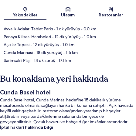
Harita
Yakındakiler
Ulaşım
Restoranlar
Ayvalık Adaları Tabiat Parkı
- 1 dk yürüyüş
- 0.0 km
Panaya Kilisesi Harabeleri
- 12 dk yürüyüş
- 1.0 km
Aşıklar Tepesi
- 12 dk yürüyüş
- 1.0 km
Cunda Marinası
- 18 dk yürüyüş
- 1.6 km
Sarımsaklı Plajı
- 14 dk sürüş
- 17.1 km
Bu konaklama yeri hakkında
Cunda Basel hotel
Cunda Basel hotel, Cunda Marinası hedefine 15 dakikalık yürüme
mesafesinde olmanızı sağlayan harika bir konuma sahiptir. Açık havuzda
keyifli vakit geçirebilir, restoran olanağından yararlanıp bir şeyler
atıştırabilir veya barda/dinlenme salonunda bir içecekle
gevşeyebilirsiniz. Çocuk havuzu ve bahçe diğer imkânlar arasındadır.
İptal hakları hakkında bilgi