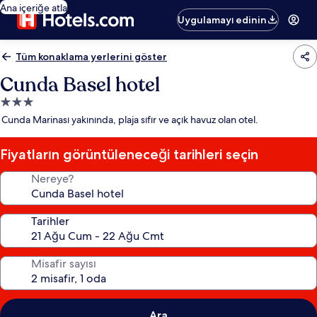
Ana içeriğe atla
Uygulamayı edinin
Tüm konaklama yerlerini göster
Cunda Basel hotel
3.0
yıldızlı
Cunda Marinası yakınında, plaja sıfır ve açık havuz olan otel.
konaklama
yeri
Fiyatların görüntüleneceği tarihleri seçin
Nereye?
Tarihler
Misafir sayısı
Ara