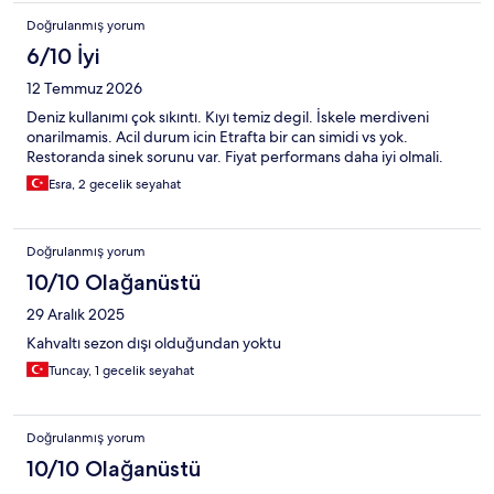
havuzuna da girebilirsiniz. Çok memnun kaldık, tekrar gitmek için
Doğrulanmış yorum
gün sayıyoruz.
6/10 İyi
12 Temmuz 2026
Deniz kullanımı çok sıkıntı. Kıyı temiz degil. İskele merdiveni
onarilmamis. Acil durum icin Etrafta bir can simidi vs yok.
Restoranda sinek sorunu var. Fiyat performans daha iyi olmali.
Esra, 2 gecelik seyahat
Doğrulanmış yorum
10/10 Olağanüstü
29 Aralık 2025
Kahvaltı sezon dışı olduğundan yoktu
Tuncay, 1 gecelik seyahat
Doğrulanmış yorum
10/10 Olağanüstü