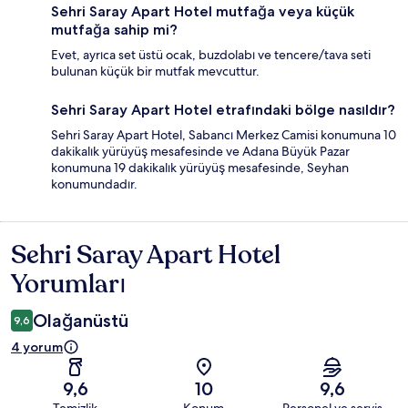
Sehri Saray Apart Hotel mutfağa veya küçük
mutfağa sahip mi?
Evet, ayrıca set üstü ocak, buzdolabı ve tencere/tava seti
bulunan küçük bir mutfak mevcuttur.
Sehri Saray Apart Hotel etrafındaki bölge nasıldır?
Sehri Saray Apart Hotel, Sabancı Merkez Camisi konumuna 10
dakikalık yürüyüş mesafesinde ve Adana Büyük Pazar
konumuna 19 dakikalık yürüyüş mesafesinde, Seyhan
konumundadır.
Sehri Saray Apart Hotel
Yorumlar
Yorumları
Olağanüstü
9,6
4 yorum
9,6
10
9,6