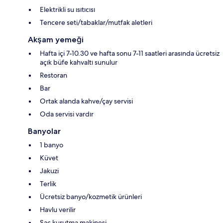
Elektrikli su ısıtıcısı
Tencere seti/tabaklar/mutfak aletleri
Akşam yemeği
Hafta içi 7-10.30 ve hafta sonu 7-11 saatleri arasında ücretsiz
açık büfe kahvaltı sunulur
Restoran
Bar
Ortak alanda kahve/çay servisi
Oda servisi vardır
Banyolar
1 banyo
Küvet
Jakuzi
Terlik
Ücretsiz banyo/kozmetik ürünleri
Havlu verilir
Saç kurutma makinesi