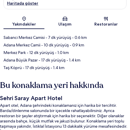
Haritada göster
Harita
Yakındakiler
Ulaşım
Restoranlar
Sabancı Merkez Camisi
- 7 dk yürüyüş
- 0.6 km
Adana Merkez Camii
- 10 dk yürüyüş
- 0.9 km
Merkez Park
- 12 dk yürüyüş
- 1.0 km
Adana Büyük Pazar
- 17 dk yürüyüş
- 1.4 km
Taş Köprü
- 17 dk yürüyüş
- 1.4 km
Bu konaklama yeri hakkında
Sehri Saray Apart Hotel
Apart otel, Adana şehrindeki konaklamanız için harika bir tercihtir.
Barda/dinlenme salonunda bir içecekle rahatlayabilirsiniz. Ayrıca
restoran bir şeyler atıştırmak için harika bir seçenektir. Diğer olanaklar
arasında bahçe, küçük mutfak ve jakuzi bulunur. Konaklama yeri toplu
taşımaya yakındır, İstiklal İstasyonu 13 dakikalık yürüme mesafesindedir.