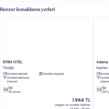
Benzer konaklama yerleri
EVİM OTEL
Adana Ko
EVİM
Adana
EVİM OTEL
Adana 
OTEL
Koza
Yüreğir
Seyhan
Yüreğir
Hotel
Ücretsiz kahvaltı
Ücretsiz otopark
Ücretsi
Seyhan
Ücretsiz kablosuz
Ücrets
internet
intern
10
10
İyi
İyi
7,6
7,4
üzerinden
üzerind
18 yorum
247 
7.6,
7.4,
Güncel
1.944 TL
İyi,
İyi,
fiyat:
18
247
vergiler ve ücretler dâhildir
1.944 TL
14 Ağu - 15 Ağu