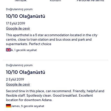
Temizlik
Konum
Personel ve servis
Yorumlar
Doğrulanmış yorum
10/10 Olağanüstü
17 Eylül 2019
Google ile çevir
This aparthotel is a 5 star accommodation located in the city
centre, close to train station and bus stoos and park and
supermarkets. Perfect choice
A, 1 gecelik seyahat
Doğrulanmış yorum
10/10 Olağanüstü
2 Eylül 2019
Google ile çevir
Second tinw in this place, can recommend. Friendly, helpful and
flexible staff. Spotlessly clean. Good breakfast. Excellent
location for downtown Adana.
James, 5 gecelik seyahat