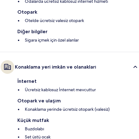
Odalarda ücretsiz kablosuz internet hizmeti
Otopark
Otelde ücretsiz valesiz otopark
Diğer bilgiler
Sigara içmek için özel alanlar
Konaklama yeri imkân ve olanakları
İnternet
Ücretsiz kablosuz İnternet mevcuttur
Otopark ve ulaşım
Konaklama yerinde ücretsiz otopark (valesiz)
Küçük mutfak
Buzdolabı
Set üstü ocak