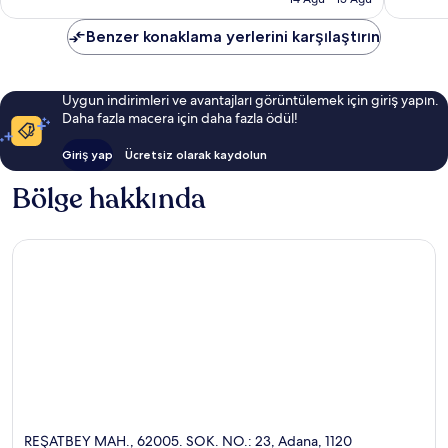
yorum
yorum
Benzer konaklama yerlerini karşılaştırın
Uygun indirimleri ve avantajları görüntülemek için giriş yapın.
Daha fazla macera için daha fazla ödül!
Giriş yap
Ücretsiz olarak kaydolun
Bölge hakkında
REŞATBEY MAH., 62005. SOK. NO.: 23, Adana, 1120