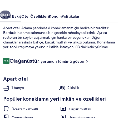
galerisi
ceki
Sonraki
34+
Genel Bakış
Otel Özellikleri
Konum
Politikalar
Apart otel, Adana şehrindeki konaklamanız için harika bir tercihtir.
Barda/dinlenme salonunda bir içecekle rahatlayabilirsiniz. Ayrıca
restoran bir şeyler atıştırmak için harika bir seçenektir. Diğer
olanaklar arasında bahçe, küçük mutfak ve jakuzi bulunur. Konaklama
yeri toplu taşımaya yakındır, İstiklal İstasyonu 13 dakikalık yürüme
mesafesindedir.
Yorumlar
Olağanüstü
9,6
4 yorumun tümünü göster
9,6/10
Açık büfe
Apart otel
1 banyo
2 kişilik
Popüler konaklama yeri imkân ve özellikleri
Ücretsiz kahvaltı
Küçük mutfak
Çamaşırhane
Ücretsiz otopark