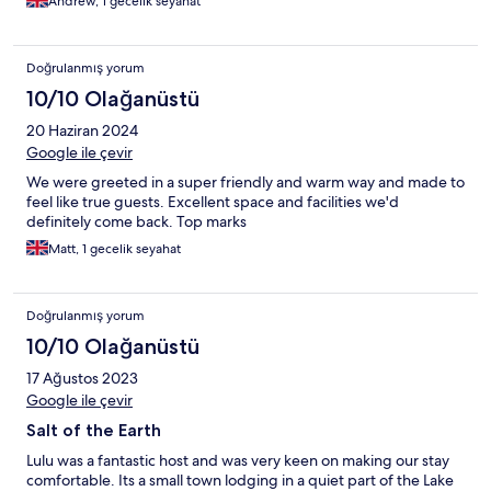
Andrew, 1 gecelik seyahat
Doğrulanmış yorum
10/10 Olağanüstü
20 Haziran 2024
Google ile çevir
We were greeted in a super friendly and warm way and made to
feel like true guests. Excellent space and facilities we'd
definitely come back. Top marks
Matt, 1 gecelik seyahat
Doğrulanmış yorum
10/10 Olağanüstü
17 Ağustos 2023
Google ile çevir
Salt of the Earth
Lulu was a fantastic host and was very keen on making our stay
comfortable. Its a small town lodging in a quiet part of the Lake