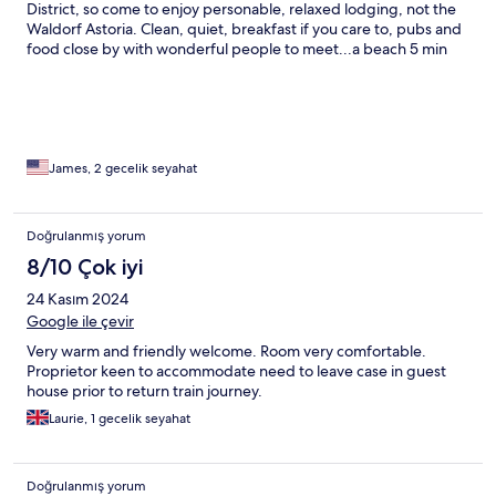
District, so come to enjoy personable, relaxed lodging, not the
Waldorf Astoria. Clean, quiet, breakfast if you care to, pubs and
food close by with wonderful people to meet...a beach 5 min
walk, fantastic country to drive and see...a great stay!
James, 2 gecelik seyahat
Doğrulanmış yorum
8/10 Çok iyi
24 Kasım 2024
Google ile çevir
Very warm and friendly welcome. Room very comfortable.
Proprietor keen to accommodate need to leave case in guest
house prior to return train journey.
Laurie, 1 gecelik seyahat
Doğrulanmış yorum