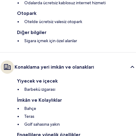
Odalarda ücretsiz kablosuz internet hizmeti
Otopark
Otelde ücretsiz valesiz otopark
Diğer bilgiler
Sigara içmek için özel alanlar
Konaklama yeri imkân ve olanakları
Yiyecek ve içecek
Barbekü ızgarası
İmkân ve Kolaylıklar
Bahçe
Teras
Golf sahasına yakın
Engellilere yönelik özellikler