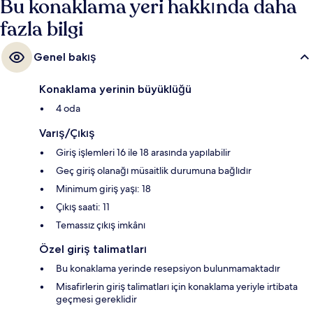
Bu konaklama yeri hakkında daha
fazla bilgi
Genel bakış
Konaklama yerinin büyüklüğü
4 oda
Varış/Çıkış
Giriş işlemleri 16 ile 18 arasında yapılabilir
Geç giriş olanağı müsaitlik durumuna bağlıdır
Minimum giriş yaşı: 18
Çıkış saati: 11
Temassız çıkış imkânı
Özel giriş talimatları
Bu konaklama yerinde resepsiyon bulunmamaktadır
Misafirlerin giriş talimatları için konaklama yeriyle irtibata
geçmesi gereklidir