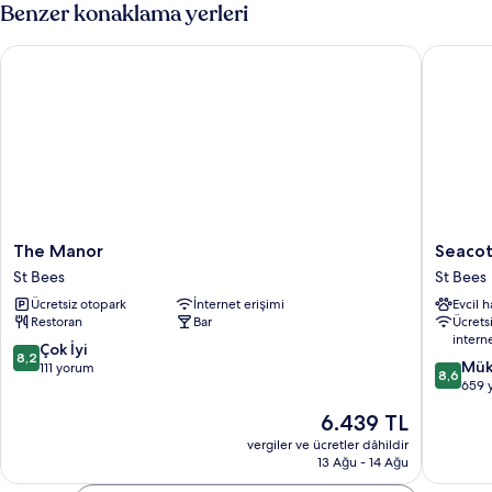
fazla
Benzer konaklama yerleri
detay
The Manor
Seacote 
The
Seacote
The Manor
Seacot
Manor
Hotel
St Bees
St Bees
St
St
Ücretsiz otopark
İnternet erişimi
Evcil 
Bees
Bees
Restoran
Bar
Ücrets
intern
10
Çok İyi
8,2
10
Mük
üzerinden
111 yorum
8,6
üzerind
659 
8.2,
8.6,
Çok
Güncel
6.439 TL
Mükemm
İyi,
fiyat:
659
vergiler ve ücretler dâhildir
111
6.439 TL
13 Ağu - 14 Ağu
yorum
yorum