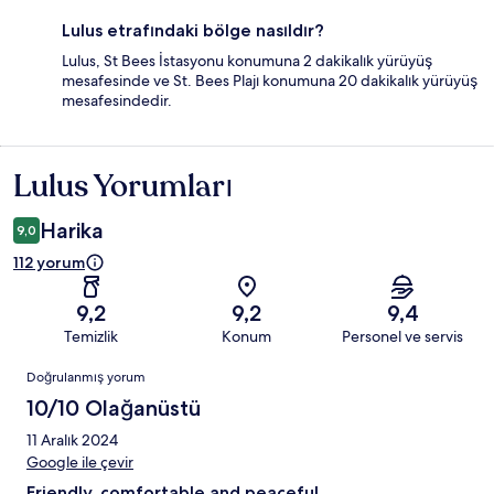
Lulus etrafındaki bölge nasıldır?
Lulus, St Bees İstasyonu konumuna 2 dakikalık yürüyüş
mesafesinde ve St. Bees Plajı konumuna 20 dakikalık yürüyüş
mesafesindedir.
Lulus Yorumları
Yorumlar
Harika
9,0
112 yorum
9,2
9,2
9,4
Temizlik
Konum
Personel ve servis
Yorumlar
Doğrulanmış yorum
10/10 Olağanüstü
11 Aralık 2024
Google ile çevir
Friendly, comfortable and peaceful