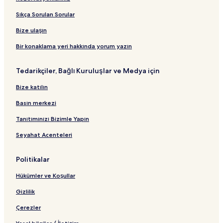
t
t
a
ı
ğ
n
a
B
ı
ğ
l
t
ğ
Sıkça Sorulan Sorular
a
l
a
ı
l
ğ
a
n
a
Bize ulaşın
l
n
t
n
a
t
ı
t
Bir konaklama yeri hakkında yorum yazın
n
ı
ı
t
Tedarikçiler, Bağlı Kuruluşlar ve Medya için
ı
Bize katılın
Basın merkezi
Tanıtımınızı Bizimle Yapın
Seyahat Acenteleri
Politikalar
Hükümler ve Koşullar
Gizlilik
Çerezler