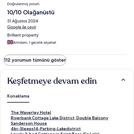
Doğrulanmış yorum
10/10 Olağanüstü
31 Ağustos 2024
Google ile çevir
Brilliant property
Arindam, 1 gecelik seyahat
112 yorumun tümünü göster
Keşfetmeye devam edin
Konaklama
T
The Waverley Hotel
h
R
Riverbank Cottage Lake District, Double Balcony
e
i
S
Sanderson House
W
v
a
4
4br-Sleeps14-Parking-Lakedistrict
a
e
n
b
L