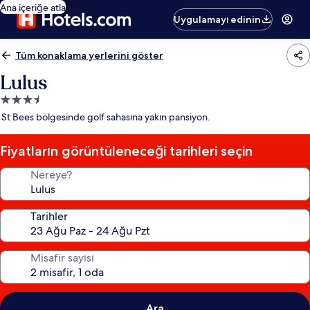
Ana içeriğe atla
Uygulamayı edinin
Tüm konaklama yerlerini göster
Lulus
3.5
yıldızlı
St Bees bölgesinde golf sahasına yakın pansiyon.
konaklama
yeri
Fiyatların görüntüleneceği tarihleri seçin
Nereye?
Tarihler
Misafir sayısı
Ara