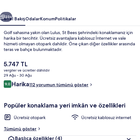
ceki
Sonraki
23+
Genel Bakış
Odalar
Konum
Politikalar
Golf sahasına yakın olan Lulus, St Bees şehrindeki konaklamanız için
harika bir tercihtir. Ücretsiz avantajlara kablosuz İnternet ve vale
hizmeti olmayan otopark dahildir. Öne çıkan diğer özellikler arasında
teras ve bahçe bulunmaktadır.
Şu
5.747 TL
anki
vergiler ve ücretler dâhildir
fiyat
29 Ağu - 30 Ağu
5.747 TL
Yorumlar
Harika
9,0
Balkon
112 yorumun tümünü göster
9,0/10
Popüler konaklama yeri imkân ve özellikleri
Ücretsiz otopark
Ücretsiz kablosuz internet
Tümünü göster
Başlıca özellikler
(4)