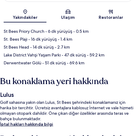
Harita
Yakındakiler
Ulaşım
Restoranlar
St Bees Priory Church
- 6 dk yürüyüş
- 0.5 km
St. Bees Plajı
- 16 dk yürüyüş
- 1.4 km
St Bees Head
- 14 dk sürüş
- 2.7 km
Lake District Vahşi Yaşam Parkı
- 47 dk sürüş
- 59.2 km
Derwentwater Gölü
- 51 dk sürüş
- 69.6 km
Bu konaklama yeri hakkında
Lulus
Golf sahasına yakın olan Lulus, St Bees şehrindeki konaklamanız için
harika bir tercihtir. Ücretsiz avantajlara kablosuz İnternet ve vale hizmeti
olmayan otopark dahildir. Öne çıkan diğer özellikler arasında teras ve
bahçe bulunmaktadır.
İptal hakları hakkında bilgi