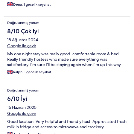
Dena, 1 gecelik seyahat
Doğrulanmış yorum
8/10 Çok iyi
18 Ağustos 2024
Google ile çevir
My one night stay was really good. comfortable room & bed.
Really friendly hostess who made sure everything was
satisfactory. I'm sure I'll be staying again when I'm up this way
Ralph, 1 gecelik seyahat
Doğrulanmış yorum
6/10 İyi
16 Haziran 2025
Google ile çevir
Good location. Very helpful and friendly host. Appreciated fresh
milk in fridge and access to microwave and crockery