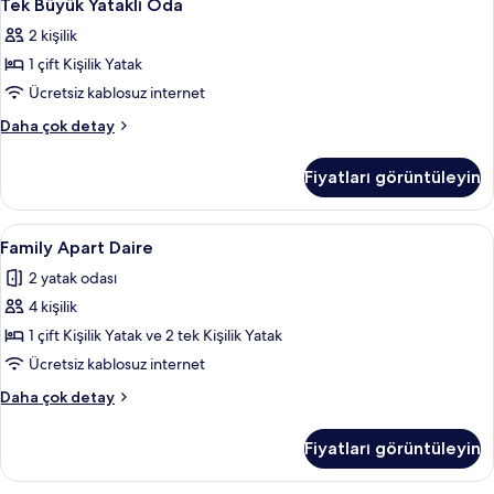
10
Tek Büyük Yataklı Oda
Büyük
2 kişilik
Yataklı
1 çift Kişilik Yatak
Oda
için
Ücretsiz kablosuz internet
tüm
Tek
Daha çok detay
fotoğrafları
Büyük
Yataklı
görün
Fiyatları görüntüleyin
Oda
hakkında
daha
Family
Family Apart Daire | Masa, ütü/ütü mas
2
fazla
Family Apart Daire
Apart
detay
2 yatak odası
Daire
4 kişilik
için
tüm
1 çift Kişilik Yatak ve 2 tek Kişilik Yatak
fotoğrafları
Ücretsiz kablosuz internet
görün
Family
Daha çok detay
Apart
Daire
Fiyatları görüntüleyin
hakkında
daha