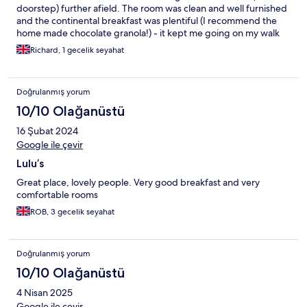
doorstep) further afield. The room was clean and well furnished
and the continental breakfast was plentiful (I recommend the
home made chocolate granola!) - it kept me going on my walk
into Ennerdale.
Richard, 1 gecelik seyahat
Doğrulanmış yorum
10/10 Olağanüstü
16 Şubat 2024
Google ile çevir
Lulu’s
Great place, lovely people. Very good breakfast and very
comfortable rooms
ROB, 3 gecelik seyahat
Doğrulanmış yorum
10/10 Olağanüstü
4 Nisan 2025
Google ile çevir