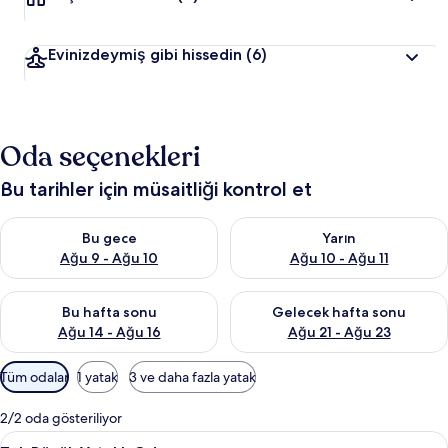
Evinizdeymiş gibi hissedin
(6)
Oda seçenekleri
Bu tarihler için müsaitliği kontrol et
Bu gece için müsaitliği kontrol et Ağu 9 - Ağu 10
Yarın için müsaitliği kontrol et
Bu gece
Yarın
Ağu 9 - Ağu 10
Ağu 10 - Ağu 11
Bu hafta sonu için müsaitliği kontrol et Ağu 14 - Ağu 16
Önümüzdeki hafta sonu için mü
Bu hafta sonu
Gelecek hafta sonu
Ağu 14 - Ağu 16
Ağu 21 - Ağu 23
Odalar
Tüm odalar
1 yatak
3 ve daha fazla yatak
için
mevcut
2/2 oda gösteriliyor
filtreler
Tek
Tek Büyük Yataklı Oda | Masa, ütü/ütü 