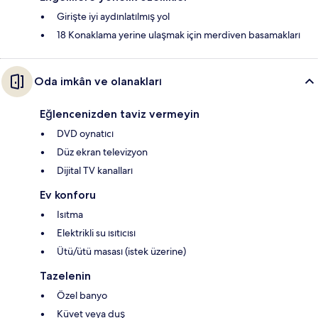
Girişte iyi aydınlatılmış yol
18 Konaklama yerine ulaşmak için merdiven basamakları
Oda imkân ve olanakları
Eğlencenizden taviz vermeyin
DVD oynatıcı
Düz ekran televizyon
Dijital TV kanalları
Ev konforu
Isıtma
Elektrikli su ısıtıcısı
Ütü/ütü masası (istek üzerine)
Tazelenin
Özel banyo
Küvet veya duş