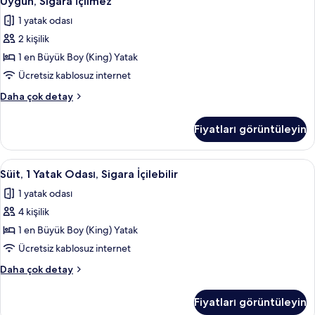
Uygun, Sigara İçilmez
Sigara
1
1 yatak odası
İçilmez
En
hakkında
2 kişilik
Büyük
daha
1 en Büyük Boy (King) Yatak
(King)
fazla
detay
Boy
Ücretsiz kablosuz internet
Yatak,
Standard
Daha çok detay
Engellilere
Oda,
1
Uygun,
Fiyatları görüntüleyin
En
Sigara
Büyük
İçilmez
(King)
Süit,
Kaliteli yatak takımı, minibar, odada k
6
için
Boy
Süit, 1 Yatak Odası, Sigara İçilebilir
1
Yatak,
tüm
1 yatak odası
Engellilere
Yatak
fotoğrafları
Uygun,
4 kişilik
Odası,
görün
Sigara
Sigara
1 en Büyük Boy (King) Yatak
İçilmez
İçilebilir
hakkında
Ücretsiz kablosuz internet
daha
için
Süit,
Daha çok detay
fazla
tüm
1
detay
fotoğrafları
Yatak
Fiyatları görüntüleyin
Odası,
görün