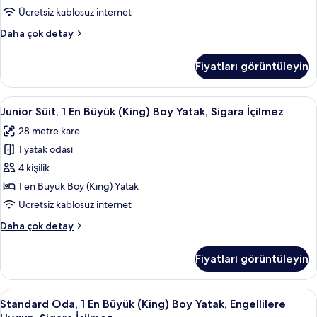
Yatak,
Ücretsiz kablosuz internet
Şehir
Standard
Daha çok detay
Manzaralı
Oda,
için
1
Fiyatları görüntüleyin
tüm
En
Büyük
fotoğrafları
(King)
Junior
Kaliteli yatak takımı, minibar, odada k
görün
14
Boy
Junior Süit, 1 En Büyük (King) Boy Yatak, Sigara İçilmez
Süit,
Yatak,
28 metre kare
Şehir
1
Manzaralı
1 yatak odası
En
hakkında
Büyük
4 kişilik
daha
(King)
fazla
1 en Büyük Boy (King) Yatak
detay
Boy
Ücretsiz kablosuz internet
Yatak,
Junior
Daha çok detay
Sigara
Süit,
İçilmez
1
Fiyatları görüntüleyin
En
için
Büyük
tüm
(King)
Standard
Kaliteli yatak takımı, minibar, odada k
fotoğrafları
8
Boy
Standard Oda, 1 En Büyük (King) Boy Yatak, Engellilere
Oda,
görün
Yatak,