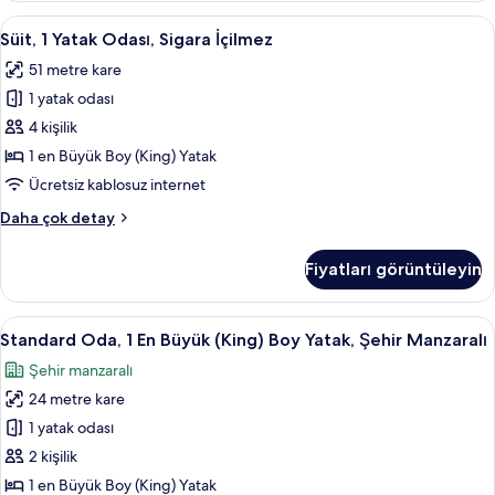
tüm
(King)
Süit,
Kaliteli yatak takımı, minibar, odada k
fotoğrafları
11
Boy
Süit, 1 Yatak Odası, Sigara İçilmez
1
görün
Yatak,
51 metre kare
Sigara
Yatak
İçilmez
1 yatak odası
Odası,
hakkında
Sigara
4 kişilik
daha
İçilmez
fazla
1 en Büyük Boy (King) Yatak
detay
için
Ücretsiz kablosuz internet
tüm
Süit,
Daha çok detay
fotoğrafları
1
görün
Yatak
Fiyatları görüntüleyin
Odası,
Sigara
İçilmez
Standard
Standard Oda, 1 En Büyük (King) Boy Ya
8
hakkında
Standard Oda, 1 En Büyük (King) Boy Yatak, Şehir Manzaralı
Oda,
daha
Şehir manzaralı
fazla
1
detay
24 metre kare
En
Büyük
1 yatak odası
(King)
2 kişilik
Boy
1 en Büyük Boy (King) Yatak