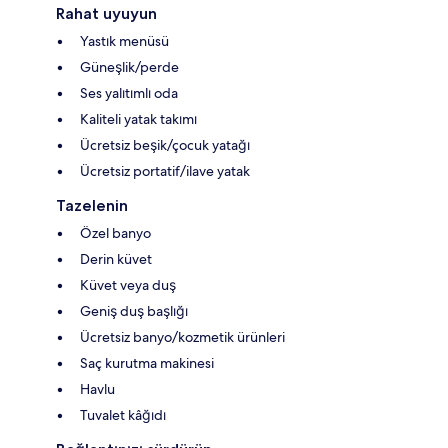
Rahat uyuyun
Yastık menüsü
Güneşlik/perde
Ses yalıtımlı oda
Kaliteli yatak takımı
Ücretsiz beşik/çocuk yatağı
Ücretsiz portatif/ilave yatak
Tazelenin
Özel banyo
Derin küvet
Küvet veya duş
Geniş duş başlığı
Ücretsiz banyo/kozmetik ürünleri
Saç kurutma makinesi
Havlu
Tuvalet kâğıdı