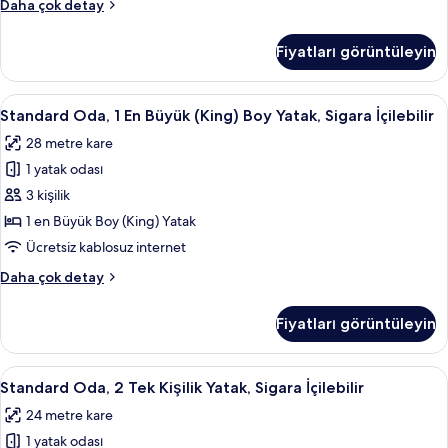
Standard
Daha çok detay
fotoğrafları
Oda,
görün
2
Fiyatları görüntüleyin
Tek
Kişilik
Yatak
Standard
Kaliteli yatak takımı, minibar, odada k
6
hakkında
Standard Oda, 1 En Büyük (King) Boy Yatak, Sigara İçilebilir
Oda,
daha
28 metre kare
fazla
1
detay
1 yatak odası
En
Büyük
3 kişilik
(King)
1 en Büyük Boy (King) Yatak
Boy
Ücretsiz kablosuz internet
Yatak,
Standard
Daha çok detay
Sigara
Oda,
İçilebilir
1
Fiyatları görüntüleyin
En
için
Büyük
tüm
(King)
Standard
Kaliteli yatak takımı, minibar, odada k
fotoğrafları
9
Boy
Standard Oda, 2 Tek Kişilik Yatak, Sigara İçilebilir
Oda,
görün
Yatak,
24 metre kare
Sigara
2
İçilebilir
1 yatak odası
Tek