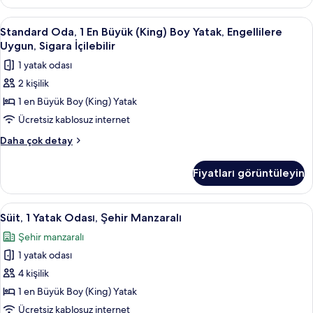
Sigara
İçilebilir
Standard
Kaliteli yatak takımı, minibar, odada k
8
hakkında
Standard Oda, 1 En Büyük (King) Boy Yatak, Engellilere
Oda,
daha
Uygun, Sigara İçilebilir
fazla
1
1 yatak odası
detay
En
2 kişilik
Büyük
1 en Büyük Boy (King) Yatak
(King)
Boy
Ücretsiz kablosuz internet
Yatak,
Standard
Daha çok detay
Engellilere
Oda,
1
Uygun,
Fiyatları görüntüleyin
En
Sigara
Büyük
İçilebilir
(King)
Süit,
Süit, 1 Yatak Odası, Şehir Manzaralı | K
9
için
Boy
Süit, 1 Yatak Odası, Şehir Manzaralı
1
Yatak,
tüm
Şehir manzaralı
Engellilere
Yatak
fotoğrafları
Uygun,
1 yatak odası
Odası,
görün
Sigara
Şehir
4 kişilik
İçilebilir
Manzaralı
hakkında
1 en Büyük Boy (King) Yatak
daha
için
Ücretsiz kablosuz internet