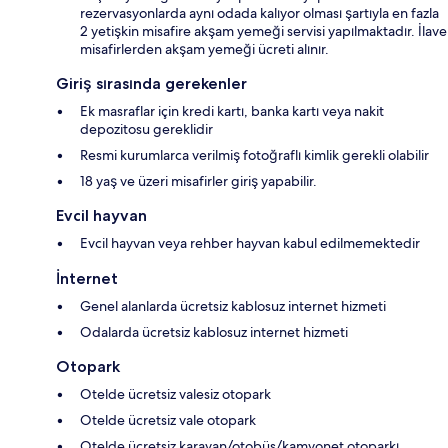
rezervasyonlarda aynı odada kalıyor olması şartıyla en fazla
2 yetişkin misafire akşam yemeği servisi yapılmaktadır. İlave
misafirlerden akşam yemeği ücreti alınır.
Giriş sırasında gerekenler
Ek masraflar için kredi kartı, banka kartı veya nakit
depozitosu gereklidir
Resmi kurumlarca verilmiş fotoğraflı kimlik gerekli olabilir
18 yaş ve üzeri misafirler giriş yapabilir.
Evcil hayvan
Evcil hayvan veya rehber hayvan kabul edilmemektedir
İnternet
Genel alanlarda ücretsiz kablosuz internet hizmeti
Odalarda ücretsiz kablosuz internet hizmeti
Otopark
Otelde ücretsiz valesiz otopark
Otelde ücretsiz vale otopark
Otelde ücretsiz karavan/otobüs/kamyonet otoparkı