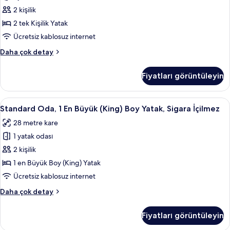
hakkında
Kişilik
2 kişilik
daha
Yatak,
fazla
2 tek Kişilik Yatak
detay
Sigara
Ücretsiz kablosuz internet
İçilebilir
Standard
Daha çok detay
için
Oda,
tüm
2
Fiyatları görüntüleyin
Tek
fotoğrafları
Kişilik
görün
Yatak,
Standard
Kaliteli yatak takımı, minibar, odada k
5
Sigara
Standard Oda, 1 En Büyük (King) Boy Yatak, Sigara İçilmez
Oda,
İçilebilir
28 metre kare
hakkında
1
daha
1 yatak odası
En
fazla
Büyük
2 kişilik
detay
(King)
1 en Büyük Boy (King) Yatak
Boy
Ücretsiz kablosuz internet
Yatak,
Standard
Daha çok detay
Sigara
Oda,
İçilmez
1
Fiyatları görüntüleyin
En
için
Büyük