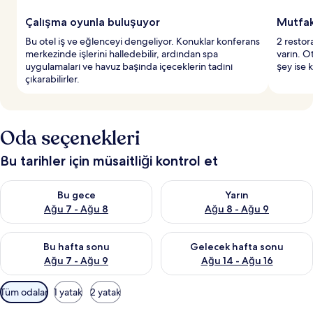
Çalışma oyunla buluşuyor
Mutfak 
Bu otel iş ve eğlenceyi dengeliyor. Konuklar konferans
2 restor
merkezinde işlerini halledebilir, ardından spa
varın. O
uygulamaları ve havuz başında içeceklerin tadını
şey ise 
çıkarabilirler.
Oda seçenekleri
Bu tarihler için müsaitliği kontrol et
Bu gece için müsaitliği kontrol et Ağu 7 - Ağu 8
Yarın için müsaitliği kontrol e
Bu gece
Yarın
Ağu 7 - Ağu 8
Ağu 8 - Ağu 9
Bu hafta sonu için müsaitliği kontrol et Ağu 7 - Ağu 9
Önümüzdeki hafta sonu için müs
Bu hafta sonu
Gelecek hafta sonu
Ağu 7 - Ağu 9
Ağu 14 - Ağu 16
Odalar
Tüm odalar
1 yatak
2 yatak
için