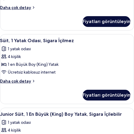
fazla
tüm
detay
Süit,
Daha çok detay
fotoğrafları
1
görün
Yatak
Fiyatları görüntüleyin
Odası,
Şehir
Manzaralı
Süit,
Süit, 1 Yatak Odası, Sigara İçilmez | Ka
6
hakkında
Süit, 1 Yatak Odası, Sigara İçilmez
1
daha
1 yatak odası
fazla
Yatak
detay
4 kişilik
Odası,
Sigara
1 en Büyük Boy (King) Yatak
İçilmez
Ücretsiz kablosuz internet
için
Süit,
Daha çok detay
tüm
1
fotoğrafları
Yatak
Fiyatları görüntüleyin
Odası,
görün
Sigara
İçilmez
Junior
Kaliteli yatak takımı, minibar, odada k
11
hakkında
Junior Süit, 1 En Büyük (King) Boy Yatak, Sigara İçilebilir
Süit,
daha
1 yatak odası
fazla
1
detay
4 kişilik
En