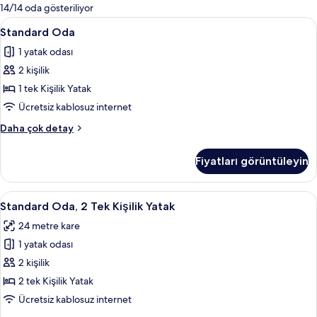
mevcut
14/14 oda gösteriliyor
filtreler
Standard
Kaliteli yatak takımı, minibar, odada k
8
Standard Oda
Oda
1 yatak odası
için
2 kişilik
tüm
fotoğrafları
1 tek Kişilik Yatak
görün
Ücretsiz kablosuz internet
Standard
Daha çok detay
Oda
hakkında
Fiyatları görüntüleyin
daha
fazla
detay
Standard
Kaliteli yatak takımı, minibar, odada k
8
Standard Oda, 2 Tek Kişilik Yatak
Oda,
24 metre kare
2
1 yatak odası
Tek
Kişilik
2 kişilik
Yatak
2 tek Kişilik Yatak
için
Ücretsiz kablosuz internet
tüm