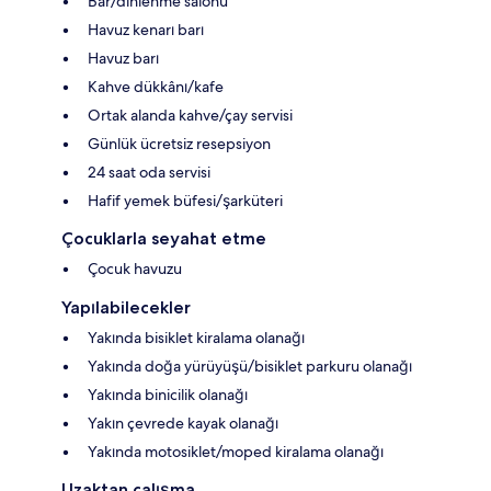
Bar/dinlenme salonu
Havuz kenarı barı
Havuz barı
Kahve dükkânı/kafe
Ortak alanda kahve/çay servisi
Günlük ücretsiz resepsiyon
24 saat oda servisi
Hafif yemek büfesi/şarküteri
Çocuklarla seyahat etme
Çocuk havuzu
Yapılabilecekler
Yakında bisiklet kiralama olanağı
Yakında doğa yürüyüşü/bisiklet parkuru olanağı
Yakında binicilik olanağı
Yakın çevrede kayak olanağı
Yakında motosiklet/moped kiralama olanağı
Uzaktan çalışma