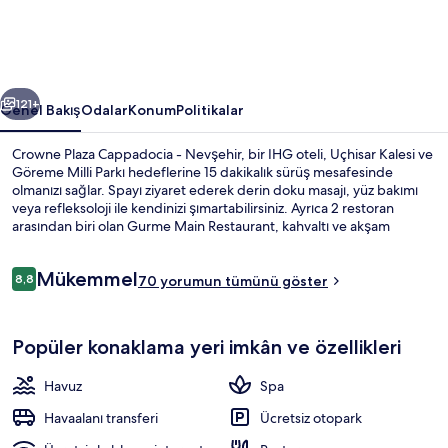
bir
IHG
oteli
ceki
Sonraki
için
121+
Genel Bakış
Odalar
Konum
Politikalar
fotoğraf
Crowne Plaza Cappadocia - Nevşehir, bir IHG oteli, Uçhisar Kalesi ve
galerisi
Göreme Milli Parkı hedeflerine 15 dakikalık sürüş mesafesinde
olmanızı sağlar. Spayı ziyaret ederek derin doku masajı, yüz bakımı
veya refleksoloji ile kendinizi şımartabilirsiniz. Ayrıca 2 restoran
arasından biri olan Gurme Main Restaurant, kahvaltı ve akşam
yemeği sunmaktadır. Kapalı havuz, havuz kenarı barı ve spor salonu;
bu lüks otel dâhilindeki diğer özellikler arasındadır.
Yorumlar
Mükemmel
8,8
70 yorumun tümünü göster
8,8/10
Dış mekân
Popüler konaklama yeri imkân ve özellikleri
Havuz
Spa
Havaalanı transferi
Ücretsiz otopark