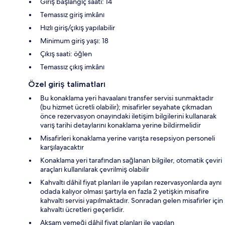
Giriş başlangıç saati: 14
Temassız giriş imkânı
Hızlı giriş/çıkış yapılabilir
Minimum giriş yaşı: 18
Çıkış saati: öğlen
Temassız çıkış imkânı
Özel giriş talimatları
Bu konaklama yeri havaalanı transfer servisi sunmaktadır
(bu hizmet ücretli olabilir); misafirler seyahate çıkmadan
önce rezervasyon onayındaki iletişim bilgilerini kullanarak
varış tarihi detaylarını konaklama yerine bildirmelidir
Misafirleri konaklama yerine varışta resepsiyon personeli
karşılayacaktır
Konaklama yeri tarafından sağlanan bilgiler, otomatik çeviri
araçları kullanılarak çevrilmiş olabilir
Kahvaltı dâhil fiyat planları ile yapılan rezervasyonlarda aynı
odada kalıyor olması şartıyla en fazla 2 yetişkin misafire
kahvaltı servisi yapılmaktadır. Sonradan gelen misafirler için
kahvaltı ücretleri geçerlidir.
Akşam yemeği dâhil fiyat planları ile yapılan