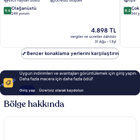
Evcil hayvan dostu
Ücretsiz otopark
Spa
Ürgüp
10
10
Olağanüstü
Çok 
9,4
8,2
üzerinden
üzerind
249 yorum
361 
9.4,
8.2,
Olağanüstü,
Çok
Güncel
4.898 TL
249
İyi,
fiyat:
yorum
361
vergiler ve ücretler dâhildir
4.898 TL
yorum
31 Ağu - 1 Eyl
Benzer konaklama yerlerini karşılaştırın
Uygun indirimleri ve avantajları görüntülemek için giriş yapın.
Daha fazla macera için daha fazla ödül!
Giriş yap
Ücretsiz olarak kaydolun
Bölge hakkında