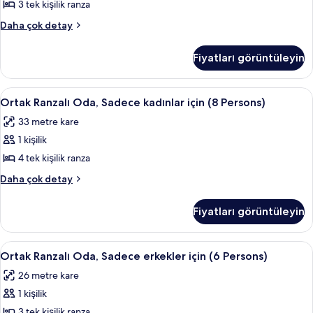
için
3 tek kişilik ranza
(6
Ortak
Daha çok detay
Persons)
Ranzalı
için
Oda,
Fiyatları görüntüleyin
Sadece
tüm
kadınlar
fotoğrafları
için
Ortak
Ortak Ranzalı Oda, Sadece kadınlar içi
görün
2
(6
Ortak Ranzalı Oda, Sadece kadınlar için (8 Persons)
Ranzalı
Persons)
33 metre kare
hakkında
Oda,
daha
1 kişilik
Sadece
fazla
kadınlar
4 tek kişilik ranza
detay
için
Ortak
Daha çok detay
(8
Ranzalı
Oda,
Persons)
Fiyatları görüntüleyin
Sadece
için
kadınlar
tüm
için
Ortak
Ortak Ranzalı Oda, Sadece erkekler içi
2
fotoğrafları
(8
Ortak Ranzalı Oda, Sadece erkekler için (6 Persons)
Ranzalı
Persons)
görün
26 metre kare
hakkında
Oda,
daha
1 kişilik
Sadece
fazla
erkekler
3 tek kişilik ranza