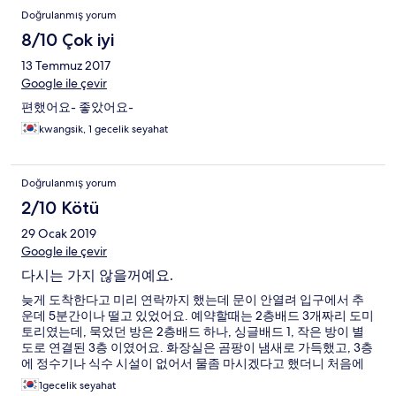
Yorumlar
Doğrulanmış yorum
8/10 Çok iyi
13 Temmuz 2017
Google ile çevir
편했어요- 좋았어요-
kwangsik, 1 gecelik seyahat
Doğrulanmış yorum
2/10 Kötü
29 Ocak 2019
Google ile çevir
다시는 가지 않을꺼예요.
늦게 도착한다고 미리 연락까지 했는데 문이 안열려 입구에서 추
운데 5분간이나 떨고 있었어요. 예약할때는 2층배드 3개짜리 도미
토리였는데, 묵었던 방은 2층배드 하나, 싱글배드 1, 작은 방이 별
도로 연결된 3층 이였어요. 화장실은 곰팡이 냄새로 가득했고, 3층
에 정수기나 식수 시설이 없어서 물좀 마시겠다고 했더니 처음에
는 1층까지 내려와서 마시라하더니 매번 어떻게 내려와서 마시냐
1gecelik seyahat
고 말하니까 500ml 생수 3개 주데요. 관리인은 모두 대학생정도의