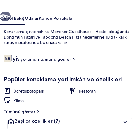
galerisi
ceki
Sonraki
13+
Genel Bakış
Odalar
Konum
Politikalar
Konaklama için tercihiniz Moncher Guesthouse - Hostel olduğunda
Dongmun Pazarı ve Tapdong Beach Plaza hedeflerine 10 dakikalık
sürüş mesafesinde bulunacaksınız.
Yorumlar
İyi
6,8
3 yorumun tümünü göster
6,8/10
Popüler konaklama yeri imkân ve özellikleri
Restoran
Ücretsiz otopark
Restoran
Klima
Tümünü göster
Başlıca özellikler
(7)