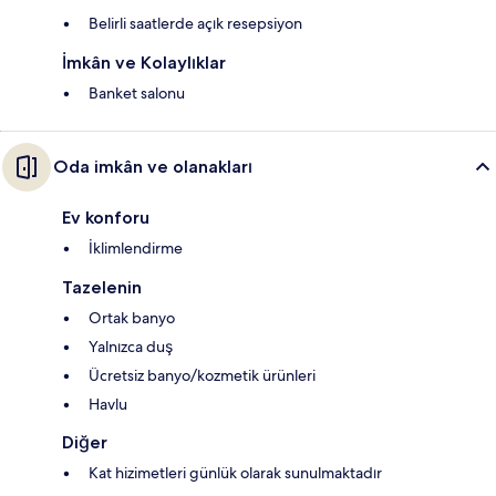
Belirli saatlerde açık resepsiyon
İmkân ve Kolaylıklar
Banket salonu
Oda imkân ve olanakları
Ev konforu
İklimlendirme
Tazelenin
Ortak banyo
Yalnızca duş
Ücretsiz banyo/kozmetik ürünleri
Havlu
Diğer
Kat hizimetleri günlük olarak sunulmaktadır