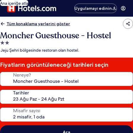
Ana içeriğe atla
Uygulamayı edinin
Tüm konaklama yerlerini göster
Moncher Guesthouse - Hostel
2.0
yıldızlı
Jeju Şehri bölgesinde restoran olan hostel.
konaklama
yeri
Fiyatların görüntüleneceği tarihleri seçin
Nereye?
Tarihler
Misafir sayısı
Ara