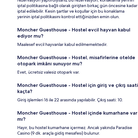
rezervasyon yaptırdıysanız bu rezervasyon, konaklama yerinin
iptal politikasına bağlı olarak girişten birkaç gün öncesine kadar
iptal edilebilir. Kesin şartlar ve koşullar için bu konaklama
yerinin iptal politikasını kontrol ettiğinizden emin olun.
Moncher Guesthouse - Hostel evcil hayvan kabul
ediyor mu?
Maalesef evcil hayvanlar kabul edilmemektedir.
Moncher Guesthouse - Hostel, misafirlerine otelde
otopark imkânı sunuyor mu?
Evet, ücretsiz valesiz otopark var.
Moncher Guesthouse - Hostel için giriş ve çıkış saati
kaçta?
Giriş işlemleri 16 ile 22 arasında yapılabilir. Çıkış saati: 10.
Moncher Guesthouse - Hostel içinde kumarhane var
mı?
Hayır, bu hostel kumarhane içermez. Ancak yakında Paradise
Casino (9 dk. araçla gidiş mesafesi) bulunur.