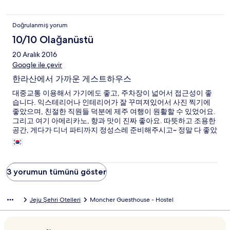
학생으로 보였고, 도착부터 숙식까지 상당히 기분이 별로 였어요.
다시는 찾고 싶지 않은 게스트 하우스 였어요. 단 한가지 나름 괜찮
Doğrulanmış yorum
았던거는 방은 따뜻해서 그나마 잠 들수 있었지요. 아무리 저렴한
게스트 하우스라고는 하지만, 다시는 찾지 않는 곳이 될것 같습니
10/10 Olağanüstü
다.
20 Aralık 2016
Google ile çevir
한라산에서 가까운 게스트하우스
대중교통 이용해서 가기에도 좋고, 주차장이 넓어서 접근성이 좋
습니다. 익스테리어나 인테리어가 잘 꾸며져있어서 사진 찍기에
좋았으며, 친절한 직원들 덕분에 제주 여행이 원활할 수 있었어요.
그리고 여기 아메리카노, 향과 맛이 진짜 좋아요. 따뜻하고 조용한
공간, 게다가 디너 파티까지 정성스레 준비해주시고~ 정말 다 좋았
어요. 한라산 올라갈 때 챙겨주신 주먹밥도 진짜 맛있었고 조식도
소문대로 좋았어요. 호텔 조식처럼 종류는 많은데 손이 오갈 데 없
는 그런 조식이 아니라, 정말 몇번이고 먹을 여섯가지 정도 반찬에
따뜻한 밥과 국! 다음번 제주 여행도 몽쉘게스트 하우스에서 보낼
3 yorumun tümünü göster
예정입니다. 잘 지내다 갑니다. 모두 건강하시고 행복하세요~ 그리
고 주먹밥 정말 맛있었어요~.
Jeju Şehri Otelleri
Moncher Guesthouse - Hostel