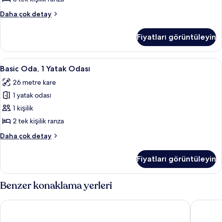
detay
için
Ortak
Daha çok detay
(6
Ranzalı
Oda,
Persons)
Fiyatları görüntüleyin
Sadece
için
erkekler
tüm
için
Basic
Duş, ücretsiz banyo/kozmetik ürünleri
1
fotoğrafları
(6
Basic Oda, 1 Yatak Odası
Oda,
Persons)
görün
26 metre kare
hakkında
1
daha
1 yatak odası
Yatak
fazla
Odası
1 kişilik
detay
için
2 tek kişilik ranza
tüm
Basic
Daha çok detay
fotoğrafları
Oda,
görün
1
Fiyatları görüntüleyin
Yatak
Odası
hakkında
Benzer konaklama yerleri
daha
fazla
Bong Stay
HERA DR
detay