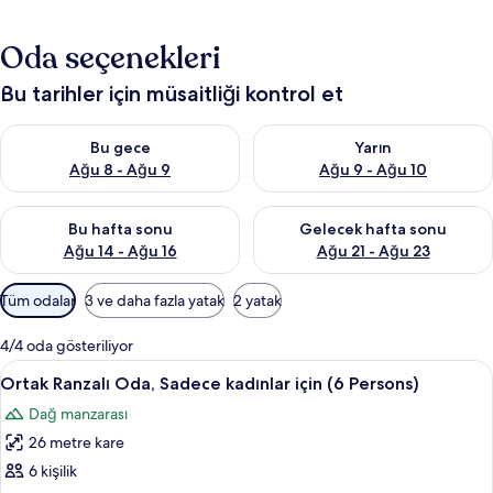
Oda seçenekleri
Bu tarihler için müsaitliği kontrol et
Bu gece için müsaitliği kontrol et Ağu 8 - Ağu 9
Yarın için müsaitliği kontrol e
Bu gece
Yarın
Ağu 8 - Ağu 9
Ağu 9 - Ağu 10
Bu hafta sonu için müsaitliği kontrol et Ağu 14 - Ağu 16
Önümüzdeki hafta sonu için mü
Bu hafta sonu
Gelecek hafta sonu
Ağu 14 - Ağu 16
Ağu 21 - Ağu 23
Odalar
Tüm odalar
3 ve daha fazla yatak
2 yatak
için
mevcut
4/4 oda gösteriliyor
filtreler
Ortak
Ortak Ranzalı Oda, Sadece kadınlar içi
2
Ortak Ranzalı Oda, Sadece kadınlar için (6 Persons)
Ranzalı
Dağ manzarası
Oda,
26 metre kare
Sadece
kadınlar
6 kişilik