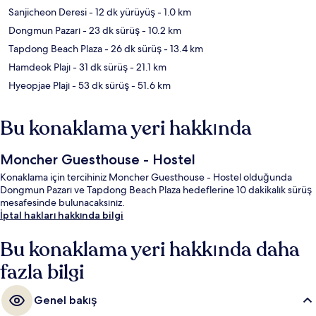
Sanjicheon Deresi
- 12 dk yürüyüş
- 1.0 km
Dongmun Pazarı
- 23 dk sürüş
- 10.2 km
Tapdong Beach Plaza
- 26 dk sürüş
- 13.4 km
Hamdeok Plajı
- 31 dk sürüş
- 21.1 km
Hyeopjae Plajı
- 53 dk sürüş
- 51.6 km
Bu konaklama yeri hakkında
Moncher Guesthouse - Hostel
Konaklama için tercihiniz Moncher Guesthouse - Hostel olduğunda
Dongmun Pazarı ve Tapdong Beach Plaza hedeflerine 10 dakikalık sürüş
mesafesinde bulunacaksınız.
İptal hakları hakkında bilgi
Bu konaklama yeri hakkında daha
fazla bilgi
Genel bakış