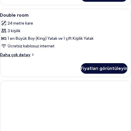
detay
Double
Minibar, odada kasa, masa, ütü/ütü ma
4
Double room
room
24 metre kare
için
3 kişilik
tüm
fotoğrafları
1 en Büyük Boy (King) Yatak ve 1 çift Kişilik Yatak
görün
Ücretsiz kablosuz internet
Double
Daha çok detay
room
hakkında
Fiyatları görüntüleyin
daha
fazla
detay