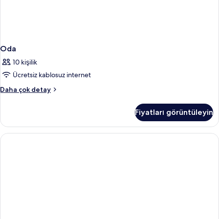
Oda
10 kişilik
Ücretsiz kablosuz internet
Oda
Daha çok detay
hakkında
daha
Fiyatları görüntüleyin
fazla
detay