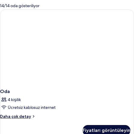
mevcut
14/14 oda gösteriliyor
filtreler
Oda
4 kişilik
Ücretsiz kablosuz internet
Oda
Daha çok detay
hakkında
daha
Fiyatları görüntüleyin
fazla