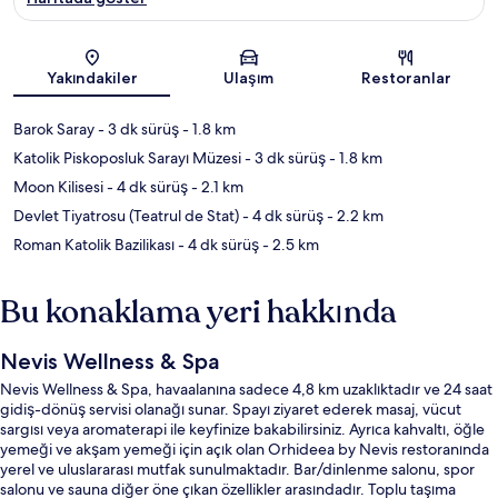
Harita
Yakındakiler
Ulaşım
Restoranlar
Barok Saray
- 3 dk sürüş
- 1.8 km
Katolik Piskoposluk Sarayı Müzesi
- 3 dk sürüş
- 1.8 km
Moon Kilisesi
- 4 dk sürüş
- 2.1 km
Devlet Tiyatrosu (Teatrul de Stat)
- 4 dk sürüş
- 2.2 km
Roman Katolik Bazilikası
- 4 dk sürüş
- 2.5 km
Bu konaklama yeri hakkında
Nevis Wellness & Spa
Nevis Wellness & Spa, havaalanına sadece 4,8 km uzaklıktadır ve 24 saat
gidiş-dönüş servisi olanağı sunar. Spayı ziyaret ederek masaj, vücut
sargısı veya aromaterapi ile keyfinize bakabilirsiniz. Ayrıca kahvaltı, öğle
yemeği ve akşam yemeği için açık olan Orhideea by Nevis restoranında
yerel ve uluslararası mutfak sunulmaktadır. Bar/dinlenme salonu, spor
salonu ve sauna diğer öne çıkan özellikler arasındadır. Toplu taşıma