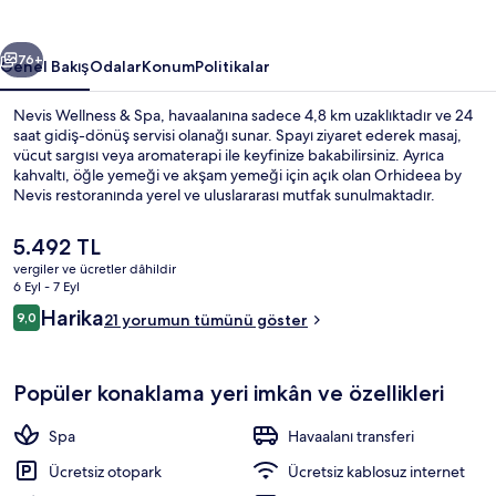
galerisi
ceki
Sonraki
76+
Genel Bakış
Odalar
Konum
Politikalar
Nevis Wellness & Spa, havaalanına sadece 4,8 km uzaklıktadır ve 24
saat gidiş-dönüş servisi olanağı sunar. Spayı ziyaret ederek masaj,
vücut sargısı veya aromaterapi ile keyfinize bakabilirsiniz. Ayrıca
kahvaltı, öğle yemeği ve akşam yemeği için açık olan Orhideea by
Nevis restoranında yerel ve uluslararası mutfak sunulmaktadır.
Bar/dinlenme salonu, spor salonu ve sauna diğer öne çıkan özellikler
arasındadır. Toplu taşıma yakındadır, Biserica Emanuel Tramvay
Şu
5.492 TL
Durağı 13 dakikalık yürüme mesafesinde bulunur.
anki
vergiler ve ücretler dâhildir
fiyat
6 Eyl - 7 Eyl
Minibar, odada kasa, masa, ütü/ütü ma
5.492 TL
Yorumlar
Harika
9,0
21 yorumun tümünü göster
9,0/10
Popüler konaklama yeri imkân ve özellikleri
Spa
Havaalanı transferi
Ücretsiz otopark
Ücretsiz kablosuz internet