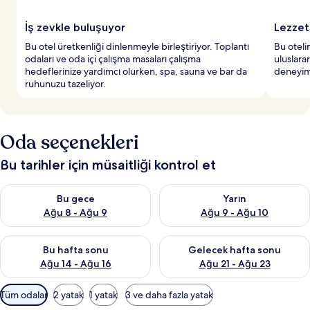
İş zevkle buluşuyor
Lezzet
Bu otel üretkenliği dinlenmeyle birleştiriyor. Toplantı
Bu otelin
odaları ve oda içi çalışma masaları çalışma
uluslara
hedeflerinize yardımcı olurken, spa, sauna ve bar da
deneyimi
ruhunuzu tazeliyor.
Oda seçenekleri
Bu tarihler için müsaitliği kontrol et
Bu gece için müsaitliği kontrol et Ağu 8 - Ağu 9
Yarın için müsaitliği kontrol e
Bu gece
Yarın
Ağu 8 - Ağu 9
Ağu 9 - Ağu 10
Bu hafta sonu için müsaitliği kontrol et Ağu 14 - Ağu 16
Önümüzdeki hafta sonu için mü
Bu hafta sonu
Gelecek hafta sonu
Ağu 14 - Ağu 16
Ağu 21 - Ağu 23
Odalar
Tüm odalar
2 yatak
1 yatak
3 ve daha fazla yatak
için