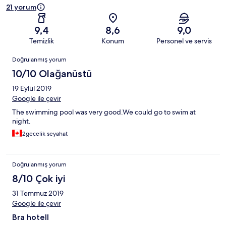
21 yorum
9,4
8,6
9,0
Temizlik
Konum
Personel ve servis
Yorumlar
Doğrulanmış yorum
10/10 Olağanüstü
19 Eylül 2019
Google ile çevir
The swimming pool was very good.We could go to swim at
night.
2gecelik seyahat
Doğrulanmış yorum
8/10 Çok iyi
31 Temmuz 2019
Google ile çevir
Bra hotell