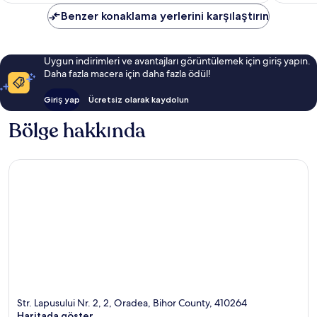
9.4,
Olağanüstü,
Benzer konaklama yerlerini karşılaştırın
3
yorum
Uygun indirimleri ve avantajları görüntülemek için giriş yapın.
Daha fazla macera için daha fazla ödül!
Giriş yap
Ücretsiz olarak kaydolun
Bölge hakkında
Str. Lapusului Nr. 2, 2, Oradea, Bihor County, 410264
Haritada göster