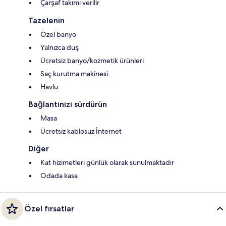
Çarşaf takımı verilir
Tazelenin
Özel banyo
Yalnızca duş
Ücretsiz banyo/kozmetik ürünleri
Saç kurutma makinesi
Havlu
Bağlantınızı sürdürün
Masa
Ücretsiz kablosuz İnternet
Diğer
Kat hizimetleri günlük olarak sunulmaktadır
Odada kasa
Özel fırsatlar