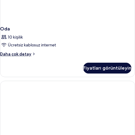
Oda
10 kişilik
Ücretsiz kablosuz internet
Oda
Daha çok detay
hakkında
daha
Fiyatları görüntüleyin
fazla
detay