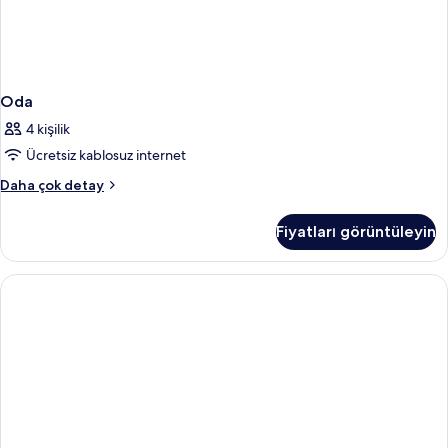
Oda
4 kişilik
Ücretsiz kablosuz internet
Oda
Daha çok detay
hakkında
daha
Fiyatları görüntüleyin
fazla
detay