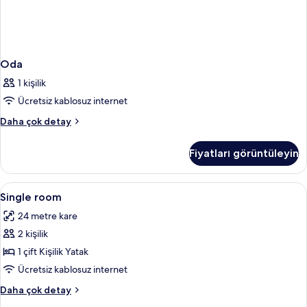
Oda
1 kişilik
Ücretsiz kablosuz internet
Oda
Daha çok detay
hakkında
daha
Fiyatları görüntüleyin
fazla
detay
Single
Minibar, odada kasa, masa, ütü/ütü ma
3
Single room
room
24 metre kare
için
2 kişilik
tüm
fotoğrafları
1 çift Kişilik Yatak
görün
Ücretsiz kablosuz internet
Single
Daha çok detay
room