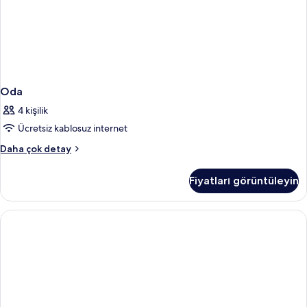
Oda
4 kişilik
Ücretsiz kablosuz internet
Oda
Daha çok detay
hakkında
daha
Fiyatları görüntüleyin
fazla
detay