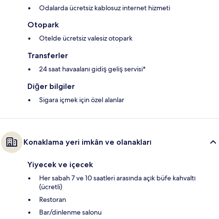
Odalarda ücretsiz kablosuz internet hizmeti
Otopark
Otelde ücretsiz valesiz otopark
Transferler
24 saat havaalanı gidiş geliş servisi*
Diğer bilgiler
Sigara içmek için özel alanlar
Konaklama yeri imkân ve olanakları
Yiyecek ve içecek
Her sabah 7 ve 10 saatleri arasında açık büfe kahvaltı
(ücretli)
Restoran
Bar/dinlenme salonu