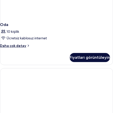
Oda
10 kişilik
Ücretsiz kablosuz internet
Oda
Daha çok detay
hakkında
daha
Fiyatları görüntüleyin
fazla
detay