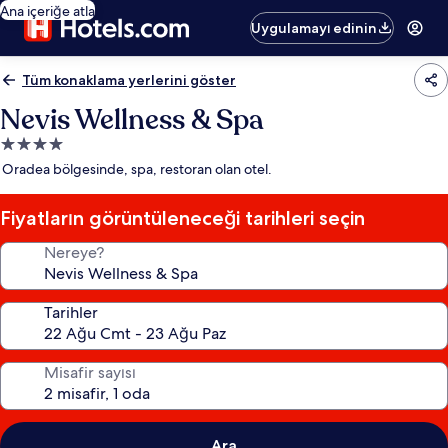
Ana içeriğe atla
Uygulamayı edinin
Tüm konaklama yerlerini göster
Nevis Wellness & Spa
4.0
yıldızlı
Oradea bölgesinde, spa, restoran olan otel.
konaklama
yeri
Fiyatların görüntüleneceği tarihleri seçin
Nereye?
Tarihler
Misafir sayısı
Ara