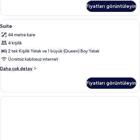
daha
Fiyatları görüntüleyin
fazla
detay
Suite
Minibar, odada kasa, masa, ütü/ütü ma
2
Suite
için
44 metre kare
tüm
4 kişilik
fotoğrafları
görün
2 tek Kişilik Yatak ve 1 büyük (Queen) Boy Yatak
Ücretsiz kablosuz internet
Suite
Daha çok detay
hakkında
daha
Fiyatları görüntüleyin
fazla
detay