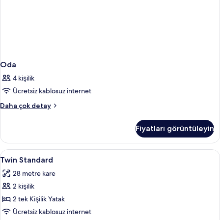
Oda
4 kişilik
Ücretsiz kablosuz internet
Oda
Daha çok detay
hakkında
daha
Fiyatları görüntüleyin
fazla
detay
Twin
Minibar, odada kasa, masa, ütü/ütü ma
4
Twin Standard
Standard
28 metre kare
için
2 kişilik
tüm
fotoğrafları
2 tek Kişilik Yatak
görün
Ücretsiz kablosuz internet