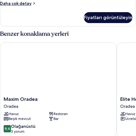
Oda
Daha çok detay
hakkında
daha
Fiyatları görüntüleyin
fazla
detay
Benzer konaklama yerleri
Maxim Oradea
Elite Ho
Maxim
Elite
Maxim Oradea
Elite 
Oradea
Hotel
Oradea
Oradea
Oradea
Oradea
Havuz
Restoran
Havuz
Oradea
Beşik mevcut
Bar
Ücrets
10
Olağanüstü
9,4
üzerinden
3 yorum