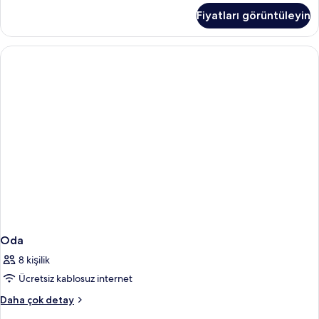
hakkında
Fiyatları görüntüleyin
daha
fazla
detay
Oda
8 kişilik
Ücretsiz kablosuz internet
Oda
Daha çok detay
hakkında