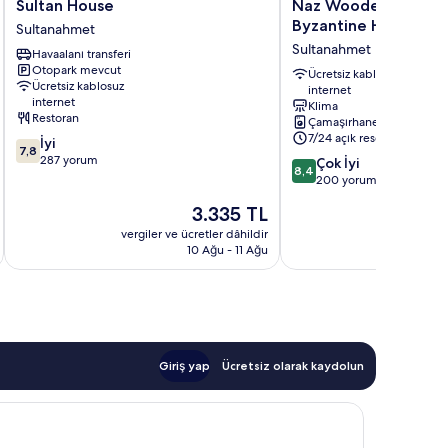
Sultan
Naz
Sultan House
Naz Wooden House I
House
Wooden
Byzantine House
Sultanahmet
Sultanahmet
House
Sultanahmet
Havaalanı transferi
Inn
Otopark mevcut
-
Ücretsiz kablosuz
Ücretsiz kablosuz
internet
Byzantine
internet
Klima
House
Restoran
Çamaşırhane
Sultanahmet
7/24 açık resepsiyon
10
İyi
7,8
üzerinden
287 yorum
10
Çok İyi
8,4
7.8,
üzerinden
200 yorum
İyi,
8.4,
Güncel
3.335 TL
287
Çok
fiyat:
yorum
İyi,
vergiler ve ücretler dâhildir
vergiler v
3.335 TL
10 Ağu - 11 Ağu
200
yorum
Giriş yap
Ücretsiz olarak kaydolun