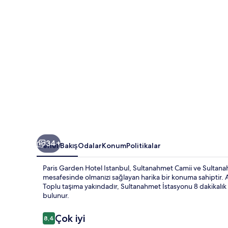
galerisi
34+
Genel Bakış
Odalar
Konum
Politikalar
Paris Garden Hotel Istanbul, Sultanahmet Camii ve Sultan
mesafesinde olmanızı sağlayan harika bir konuma sahiptir. 
Toplu taşıma yakındadır, Sultanahmet İstasyonu 8 dakikalı
bulunur.
Yorumlar
Çok iyi
8,4
8,4/10