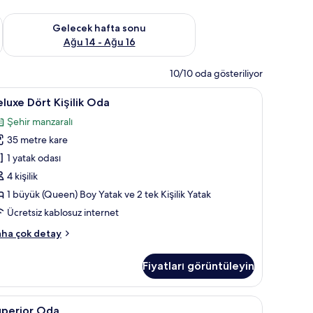
et Ağu 7 - Ağu 9
Önümüzdeki hafta sonu için müsaitliği kontrol et Ağu 14 - Ağu
Gelecek hafta sonu
Ağu 14 - Ağu 16
10/10 oda gösteriliyor
aliteli yatak takımı, odada kasa, ses yalıtımı, ütü/ütü masası
eluxe
Deluxe Dört Kişilik Oda | Kaliteli yatak takımı,
7
luxe Dört Kişilik Oda
ört
Şehir manzaralı
şilik
35 metre kare
da
in
1 yatak odası
üm
4 kişilik
otoğrafları
1 büyük (Queen) Boy Yatak ve 2 tek Kişilik Yatak
örün
Ücretsiz kablosuz internet
luxe
ha çok detay
rt
şilik
Fiyatları görüntüleyin
da
kkında
ha
ada kasa, ses yalıtımı, ütü/ütü masası
uperior
Superior Oda | Kaliteli yatak takımı, odada kas
1
zla
uperior Oda