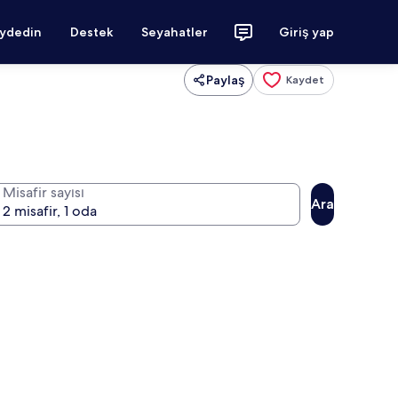
aydedin
Destek
Seyahatler
Giriş yap
Paylaş
Kaydet
Misafir sayısı
Ara