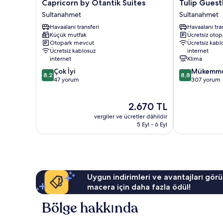
Capricorn
Tulip
Capricorn by Otantik Suites
Tulip Gues
by
Guesthouse
Sultanahmet
Sultanahmet
Otantik
Sultanahmet
Havaalanı transferi
Havaalanı tra
Suites
Küçük mutfak
Ücretsiz otop
Sultanahmet
Otopark mevcut
Ücretsiz kabl
Ücretsiz kablosuz
internet
internet
Klima
10
10
Çok İyi
Mükemm
8,2
8,8
üzerinden
üzerinden
47 yorum
307 yorum
8.2,
8.8,
Çok
Mükemmel,
Güncel
2.670 TL
İyi,
307
fiyat:
47
yorum
vergiler ve ücretler dâhildir
2.670 TL
yorum
5 Eyl - 6 Eyl
Uygun indirimleri ve avantajları görü
macera için daha fazla ödül!
Bölge hakkında