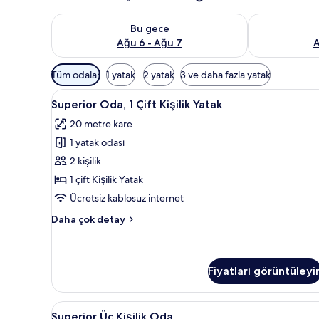
Bu gece için müsaitliği kontrol et Ağu 6 - Ağu 7
Yarın için müs
Bu gece
Ağu 6 - Ağu 7
A
Odalar
Tüm odalar
1 yatak
2 yatak
3 ve daha fazla yatak
için
Superior
Superior Oda, 1 Çift Kişilik Yata
mevcut
2
Superior Oda, 1 Çift Kişilik Yatak
Oda,
filtreler
20 metre kare
1
1 yatak odası
Çift
Kişilik
2 kişilik
Yatak
1 çift Kişilik Yatak
için
Ücretsiz kablosuz internet
tüm
Superior
Daha çok detay
fotoğrafları
Oda,
görün
1
Çift
Kişilik
Fiyatları görüntüleyi
Yatak
hakkında
Superior
Superior Üç Kişilik Oda | Kalite
daha
1
Superior Üç Kişilik Oda