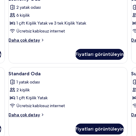
Oda
O
hakkında
de
2 yatak odası
daha
için
iç
fazla
6 kişilik
tüm
t
detay
fotoğrafları
f
1 çift Kişilik Yatak ve 3 tek Kişilik Yatak
görün
g
Ücretsiz kablosuz internet
Economy
Su
Daha çok detay
Da
Oda
O
hakkında
ha
n
Fiyatları görüntüleyin
daha
da
fazla
fa
detay
de
mı, odada kasa, ses yalıtımı, ütü/ütü masası
Standard
Kaliteli yatak takımı, odada kasa, ses y
S
1
Standard Oda
S
Oda
O
1 yatak odası
için
iç
2 kişilik
tüm
t
fotoğrafları
f
1 çift Kişilik Yatak
görün
g
Ücretsiz kablosuz internet
Standard
Su
Daha çok detay
Da
Oda
O
hakkında
ha
n
Fiyatları görüntüleyin
daha
da