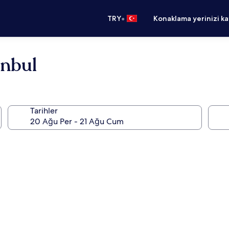
•
TRY
Konaklama yerinizi k
anbul
Tarihler