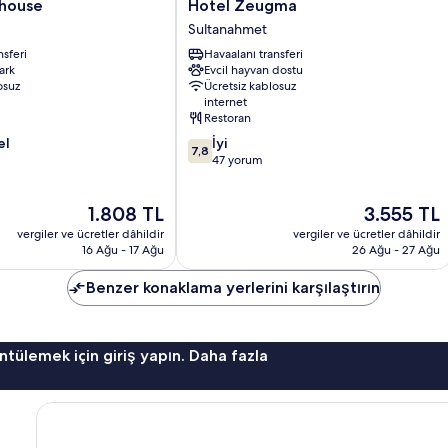
Hotel
thouse
Hotel Zeugma
Zeugma
Sultanahmet
Sultanahmet
nsferi
Havaalanı transferi
ark
Evcil hayvan dostu
osuz
Ücretsiz kablosuz
internet
Restoran
10
el
İyi
7,8
üzerinden
47 yorum
7.8,
İyi,
Güncel
Güncel
1.808 TL
3.555 TL
47
fiyat:
fiyat:
yorum
vergiler ve ücretler dâhildir
vergiler ve ücretler dâhildir
1.808 TL
3.555 TL
16 Ağu - 17 Ağu
26 Ağu - 27 Ağu
Benzer konaklama yerlerini karşılaştırın
ntülemek için giriş yapın. Daha fazla