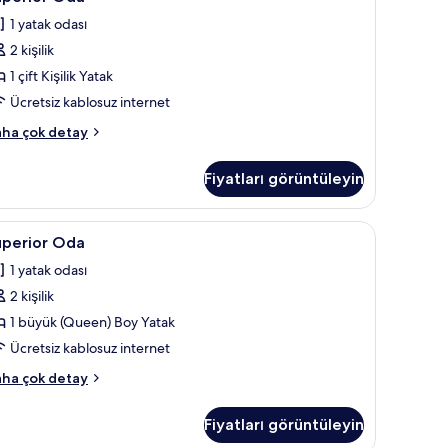
da
tay
1 yatak odası
in
2 kişilik
üm
otoğrafları
1 çift Kişilik Yatak
örün
Ücretsiz kablosuz internet
perior
ha çok detay
da
kkında
Fiyatları görüntüleyin
ha
zla
tay
alıtımı, ütü/ütü masası
uperior
Kaliteli yatak takımı, odada kasa, ses yalıtımı,
1
uperior Oda
da
1 yatak odası
in
2 kişilik
üm
otoğrafları
1 büyük (Queen) Boy Yatak
örün
Ücretsiz kablosuz internet
perior
ha çok detay
da
kkında
Fiyatları görüntüleyin
ha