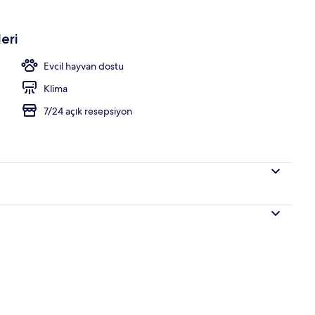
lik Oda, 1 Yatak Odası | Kaliteli yatak takımı, odada kasa, ses yalıtımı, ütü/üt
eri
Evcil hayvan dostu
Klima
7/24 açık resepsiyon