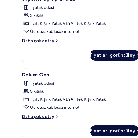
fazla
Üç
detay
1 yatak odası
Kişilik
3 kişilik
Oda
için
1 çift Kişilik Yatak VEYA 1 tek Kişilik Yatak
tüm
Ücretsiz kablosuz internet
fotoğrafları
Superior
Daha çok detay
görün
Üç
Kişilik
Fiyatları görüntüleyi
Oda
hakkında
daha
Deluxe
Deluxe Oda | Kaliteli yatak takı
1
fazla
Deluxe Oda
Oda
detay
1 yatak odası
için
3 kişilik
tüm
fotoğrafları
1 çift Kişilik Yatak VEYA 1 tek Kişilik Yatak
görün
Ücretsiz kablosuz internet
Deluxe
Daha çok detay
Oda
hakkında
Fiyatları görüntüleyi
daha