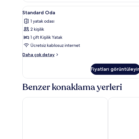
fazla
detay
Standard
Kaliteli yatak takımı, odada kas
1
Standard Oda
Oda
1 yatak odası
için
2 kişilik
tüm
fotoğrafları
1 çift Kişilik Yatak
görün
Ücretsiz kablosuz internet
Standard
Daha çok detay
Oda
hakkında
Fiyatları görüntüleyi
daha
fazla
detay
Benzer konaklama yerleri
Capricorn by Otantik Suites
Tulip Guesth