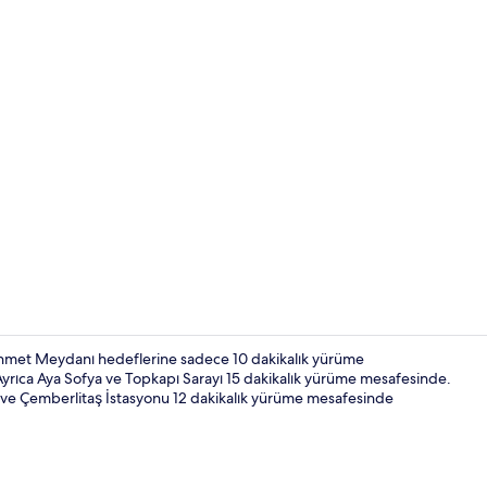
Kaliteli yata
ahmet Meydanı hedeflerine sadece 10 dakikalık yürüme
Ayrıca Aya Sofya ve Topkapı Sarayı 15 dakikalık yürüme mesafesinde.
k ve Çemberlitaş İstasyonu 12 dakikalık yürüme mesafesinde
Konaklama y