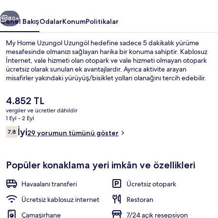
ceki
Sonraki
80+
Genel Bakış
Odalar
Konum
Politikalar
My Home Uzungol Uzungöl hedefine sadece 5 dakikalık yürüme
mesafesinde olmanızı sağlayan harika bir konuma sahiptir. Kablosuz
İnternet, vale hizmeti olan otopark ve vale hizmeti olmayan otopark
ücretsiz olarak sunulan ek avantajlardır. Ayrıca aktivite arayan
misafirler yakındaki yürüyüş/bisiklet yolları olanağını tercih edebilir.
Şu
4.852 TL
anki
vergiler ve ücretler dâhildir
fiyat
1 Eyl - 2 Eyl
Dış mekân
4.852 TL
Yorumlar
İyi
7,8
29 yorumun tümünü göster
7,8/10
Popüler konaklama yeri imkân ve özellikleri
Havaalanı transferi
Ücretsiz otopark
Ücretsiz kablosuz internet
Restoran
Çamaşırhane
7/24 açık resepsiyon