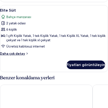
fazla
detay
Elite
Elite Süit | Oturma alanı | Uydu yayını
8
Elite Süit
Süit
Bahçe manzarası
için
2 yatak odası
tüm
fotoğrafları
6 kişilik
görün
1 çift Kişilik Yatak, 1 tek Kişilik Yatak, 1 tek Kişilik XL Yatak, 1 tek kişilik
çekyat ve 1 tek kişilik xl çekyat
Ücretsiz kablosuz internet
Elite
Daha çok detay
Süit
hakkında
Fiyatları görüntüleyin
daha
fazla
detay
Benzer konaklama yerleri
ECRİN OTEL
Yeşilala