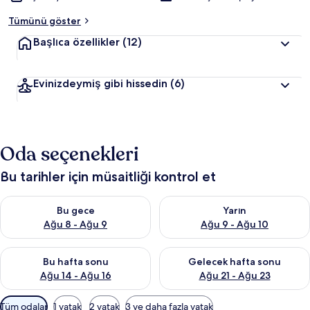
Tümünü göster
Başlıca özellikler
(12)
Evinizdeymiş gibi hissedin
(6)
Oda seçenekleri
Bu tarihler için müsaitliği kontrol et
Bu gece için müsaitliği kontrol et Ağu 8 - Ağu 9
Yarın için müsaitliği kontrol e
Bu gece
Yarın
Ağu 8 - Ağu 9
Ağu 9 - Ağu 10
Bu hafta sonu için müsaitliği kontrol et Ağu 14 - Ağu 16
Önümüzdeki hafta sonu için mü
Bu hafta sonu
Gelecek hafta sonu
Ağu 14 - Ağu 16
Ağu 21 - Ağu 23
Odalar
Tüm odalar
1 yatak
2 yatak
3 ve daha fazla yatak