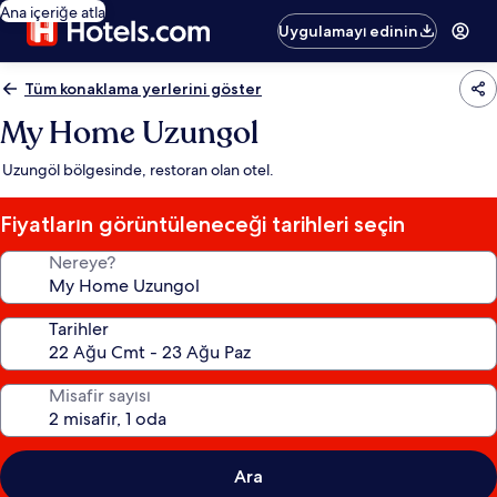
Ana içeriğe atla
Uygulamayı edinin
Tüm konaklama yerlerini göster
My Home Uzungol
Uzungöl bölgesinde, restoran olan otel.
Fiyatların görüntüleneceği tarihleri seçin
Nereye?
Tarihler
Misafir sayısı
Ara