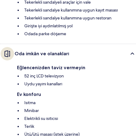
Tekerlekli sandalyeli araçlar için vale
Tekerlekli sandalye kullanımına uygun kayıt masası
Tekerlekli sandalye kullanımına uygun restoran
Girişte iyi aydınlatılmış yol
Odada parke döşeme
Oda imkân ve olanakları
Eğlencenizden taviz vermeyin
52 inç LCD televizyon
Uydu yayını kanalları
Ev konforu
Isıtma
Minibar
Elektrikli su ısıtıcısı
Terlik
Ütü/ütü masası (istek üzerine)