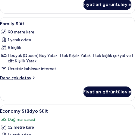
Daire
Fiyatları görüntüleyin
hakkında
daha
fazla
Family
Family Süit | Minibar, masa, dizüstü bilg
17
detay
Family Süit
Süit
90 metre kare
için
1 yatak odası
tüm
fotoğrafları
5 kişilik
görün
1 büyük (Queen) Boy Yatak, 1 tek Kişilik Yatak, 1 tek kişilik çekyat ve 1
çift Kişilik Yatak
Ücretsiz kablosuz internet
Family
Daha çok detay
Süit
hakkında
Fiyatları görüntüleyin
daha
fazla
detay
Economy
Economy Stüdyo Süit | Minibar, masa, di
7
Economy Stüdyo Süit
Stüdyo
Dağ manzarası
Süit
52 metre kare
için