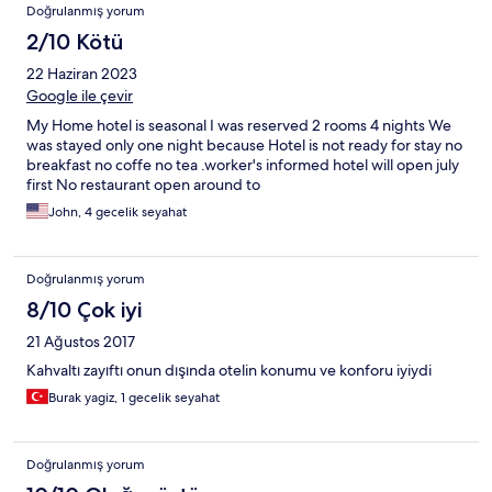
Doğrulanmış yorum
2/10 Kötü
22 Haziran 2023
Google ile çevir
My Home hotel is seasonal I was reserved 2 rooms 4 nights We
was stayed only one night because Hotel is not ready for stay no
breakfast no coffe no tea .worker's informed hotel will open july
first No restaurant open around to
John, 4 gecelik seyahat
Doğrulanmış yorum
8/10 Çok iyi
21 Ağustos 2017
Kahvaltı zayıftı onun dışında otelin konumu ve konforu iyiydi
Burak yagiz, 1 gecelik seyahat
Doğrulanmış yorum