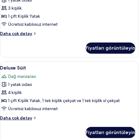
tüm
1 yatak odası
fotoğrafları
3 kişilik
görün
1 çift Kişilik Yatak
Ücretsiz kablosuz internet
Economy
Daha çok detay
Stüdyo
Süit
Fiyatları görüntüleyin
hakkında
daha
fazla
Deluxe
Deluxe Süit | Minibar, masa, dizüstü bil
5
detay
Deluxe Süit
Süit
Dağ manzarası
için
1 yatak odası
tüm
fotoğrafları
4 kişilik
görün
1 çift Kişilik Yatak, 1 tek kişilik çekyat ve 1 tek kişilik xl çekyat
Ücretsiz kablosuz internet
Deluxe
Daha çok detay
Süit
hakkında
Fiyatları görüntüleyin
daha