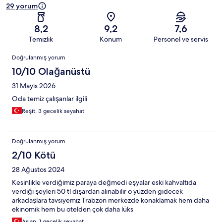
29 yorum
8,2
9,2
7,6
Temizlik
Konum
Personel ve servis
Yorumlar
Doğrulanmış yorum
10/10 Olağanüstü
31 Mayıs 2026
Oda temiz çalışanlar ilgili
Reşit, 3 gecelik seyahat
Doğrulanmış yorum
2/10 Kötü
28 Ağustos 2024
Kesinlikle verdiğimiz paraya değmedi eşyalar eski kahvaltıda
verdiği şeyleri 50 tl dışardan alınabilir o yüzden gidecek
arkadaşlara tavsiyemiz Trabzon merkezde konaklamak hem daha
ekınomik hem bu otelden çok daha lüks
Aslan, 1 gecelik seyahat