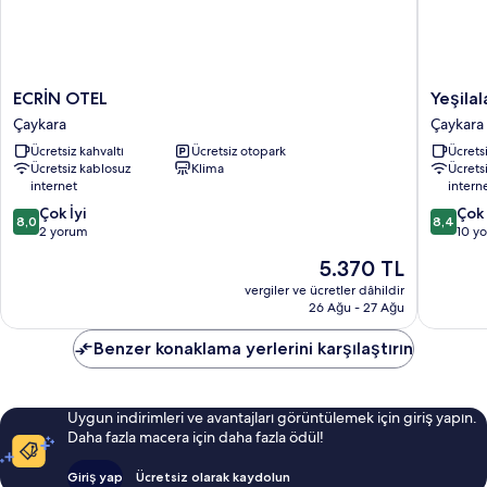
ECRİN
Yeşilala
ECRİN OTEL
Yeşila
OTEL
Hotel
Çaykara
Çaykara
Çaykara
Çaykara
Ücretsiz kahvaltı
Ücretsiz otopark
Ücretsi
Çaykara
Ücretsiz kablosuz
Klima
Ücrets
internet
intern
10
10
Çok İyi
Çok 
8,0
8,4
üzerinden
üzerind
2 yorum
10 y
8.0,
8.4,
Güncel
5.370 TL
Çok
Çok
fiyat:
İyi,
İyi,
vergiler ve ücretler dâhildir
5.370 TL
26 Ağu - 27 Ağu
2
10
yorum
yorum
Benzer konaklama yerlerini karşılaştırın
Uygun indirimleri ve avantajları görüntülemek için giriş yapın.
Daha fazla macera için daha fazla ödül!
Giriş yap
Ücretsiz olarak kaydolun