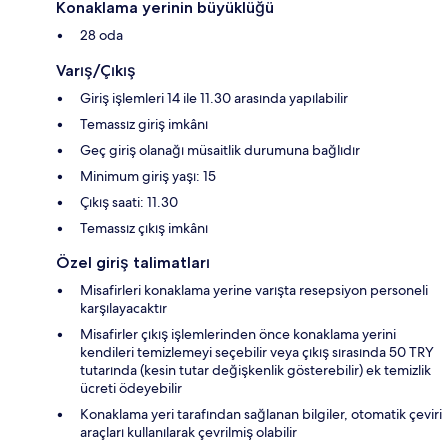
Konaklama yerinin büyüklüğü
28 oda
Varış/Çıkış
Giriş işlemleri 14 ile 11.30 arasında yapılabilir
Temassız giriş imkânı
Geç giriş olanağı müsaitlik durumuna bağlıdır
Minimum giriş yaşı: 15
Çıkış saati: 11.30
Temassız çıkış imkânı
Özel giriş talimatları
Misafirleri konaklama yerine varışta resepsiyon personeli
karşılayacaktır
Misafirler çıkış işlemlerinden önce konaklama yerini
kendileri temizlemeyi seçebilir veya çıkış sırasında 50 TRY
tutarında (kesin tutar değişkenlik gösterebilir) ek temizlik
ücreti ödeyebilir
Konaklama yeri tarafından sağlanan bilgiler, otomatik çeviri
araçları kullanılarak çevrilmiş olabilir