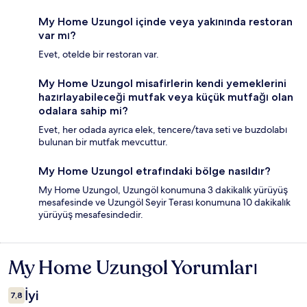
My Home Uzungol içinde veya yakınında restoran
var mı?
Evet, otelde bir restoran var.
My Home Uzungol misafirlerin kendi yemeklerini
hazırlayabileceği mutfak veya küçük mutfağı olan
odalara sahip mi?
Evet, her odada ayrıca elek, tencere/tava seti ve buzdolabı
bulunan bir mutfak mevcuttur.
My Home Uzungol etrafındaki bölge nasıldır?
My Home Uzungol, Uzungöl konumuna 3 dakikalık yürüyüş
mesafesinde ve Uzungöl Seyir Terası konumuna 10 dakikalık
yürüyüş mesafesindedir.
My Home Uzungol Yorumları
Yorumlar
İyi
7,8