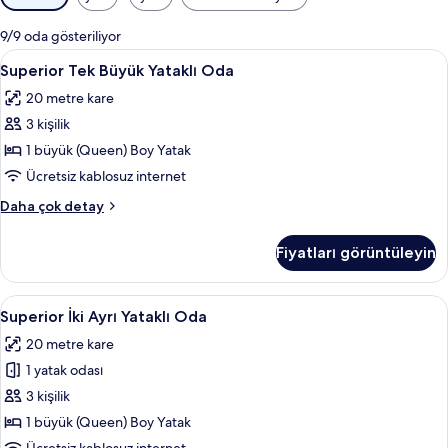
için
mevcut
9/9 oda gösteriliyor
filtreler
Superior
Minibar, masa, dizüstü bilgisayar çalışm
5
Superior Tek Büyük Yataklı Oda
Tek
20 metre kare
Büyük
3 kişilik
Yataklı
Oda
1 büyük (Queen) Boy Yatak
için
Ücretsiz kablosuz internet
tüm
Superior
Daha çok detay
fotoğrafları
Tek
görün
Büyük
Fiyatları görüntüleyin
Yataklı
Oda
hakkında
Superior
Superior İki Ayrı Yataklı Oda | Minibar, 
5
daha
Superior İki Ayrı Yataklı Oda
İki
fazla
20 metre kare
detay
Ayrı
1 yatak odası
Yataklı
Oda
3 kişilik
için
1 büyük (Queen) Boy Yatak
tüm