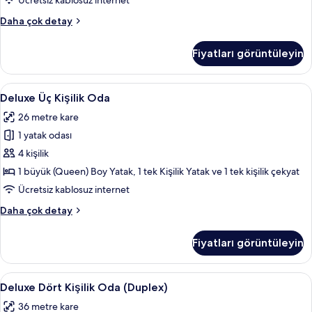
Ücretsiz kablosuz internet
fotoğrafları
Superior
Daha çok detay
görün
İki
Ayrı
Fiyatları görüntüleyin
Yataklı
Oda
hakkında
Deluxe
Minibar, masa, dizüstü bilgisayar çalışm
7
daha
Deluxe Üç Kişilik Oda
Üç
fazla
26 metre kare
detay
Kişilik
1 yatak odası
Oda
için
4 kişilik
tüm
1 büyük (Queen) Boy Yatak, 1 tek Kişilik Yatak ve 1 tek kişilik çekyat
fotoğrafları
Ücretsiz kablosuz internet
görün
Deluxe
Daha çok detay
Üç
Kişilik
Fiyatları görüntüleyin
Oda
hakkında
daha
Deluxe
Deluxe Dört Kişilik Oda (Duplex) | Minib
10
fazla
Deluxe Dört Kişilik Oda (Duplex)
Dört
detay
36 metre kare
Kişilik