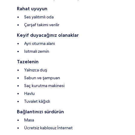
Rahat uyuyun
Ses yalıtımlı oda
Çarşaf takımı verilir
Keyif duyacağınız olanaklar
Ayrı oturma alanı
Isıtmalı zemin
Tazelenin
Yalnızca duş
Sabun ve şampuan
Saç kurutma makinesi
Havlu
Tuvalet kâğıdı
Bağlantınızı sürdürün
Masa
Ücretsiz kablosuz İnternet