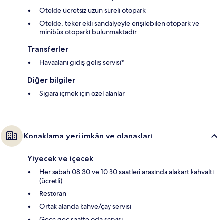
Otelde ücretsiz uzun süreli otopark
Otelde, tekerlekli sandalyeyle erişilebilen otopark ve
minibüs otoparkı bulunmaktadır
Transferler
Havaalanı gidiş geliş servisi*
Diğer bilgiler
Sigara içmek için özel alanlar
Konaklama yeri imkân ve olanakları
Yiyecek ve içecek
Her sabah 08.30 ve 10.30 saatleri arasında alakart kahvaltı
(ücretli)
Restoran
Ortak alanda kahve/çay servisi
Gece geç saatte oda servisi