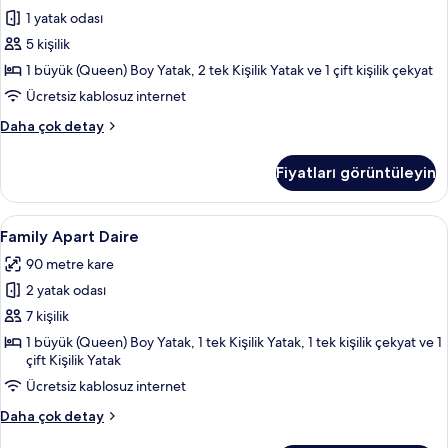
1 yatak odası
Oda
(Duplex)
5 kişilik
için
1 büyük (Queen) Boy Yatak, 2 tek Kişilik Yatak ve 1 çift kişilik çekyat
tüm
Ücretsiz kablosuz internet
fotoğrafları
Deluxe
Daha çok detay
görün
Dört
Kişilik
Fiyatları görüntüleyin
Oda
(Duplex)
hakkında
Family
Family Apart Daire | Özel mutfak | Buzdo
11
daha
Family Apart Daire
Apart
fazla
90 metre kare
detay
Daire
2 yatak odası
için
tüm
7 kişilik
fotoğrafları
1 büyük (Queen) Boy Yatak, 1 tek Kişilik Yatak, 1 tek kişilik çekyat ve 1
çift Kişilik Yatak
görün
Ücretsiz kablosuz internet
Family
Daha çok detay
Apart