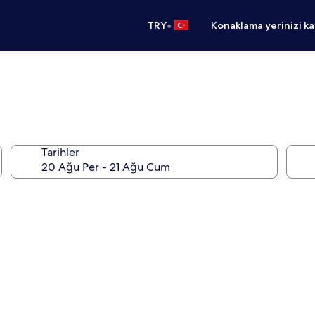
•
TRY
Konaklama yerinizi k
Tarihler