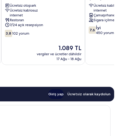
Evren
Çankaya
Ücretsiz otopark
Ücretsiz kablosuz
Ulus
Ücretsiz kablosuz
internet
internet
Çamaşırhane
Restoran
Sigara içilmez
7/24 açık resepsiyon
10
İyi
7,6
10
üzerinden
450 yorum
3,8
102 yorum
üzerinden
7.6,
3.8,
İyi,
Güncel
1.089 TL
102
450
fiyat:
yorum
vergiler ve ücretler dâhildir
vergiler v
yorum
1.089 TL
17 Ağu - 18 Ağu
Giriş yap
Ücretsiz olarak kaydolun