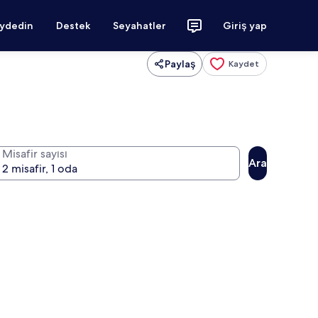
aydedin
Destek
Seyahatler
Giriş yap
Paylaş
Kaydet
Misafir sayısı
Ara