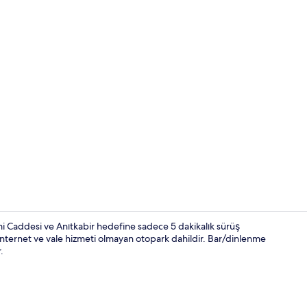
Duş, saç kur
i Caddesi ve Anıtkabir hedefine sadece 5 dakikalık sürüş
İnternet ve vale hizmeti olmayan otopark dahildir. Bar/dinlenme
r.
Standard Üç K