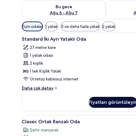
Bu gece için müsaitliği kontrol et Ağu 6 - Ağu 7
Yarın için müs
Bu gece
Ağu 6 - Ağu 7
A
Odalar
Tüm odalar
1 yatak
3 ve daha fazla yatak
2 yatak
için
Standard
Standard İki Ayrı Yataklı Oda |
mevcut
4
Standard İki Ayrı Yataklı Oda
İki
filtreler
27 metre kare
Ayrı
1 yatak odası
Yataklı
Oda
2 kişilik
için
1 tek Kişilik Yatak
tüm
Ücretsiz kablosuz internet
fotoğrafları
Standard
Daha çok detay
görün
İki
Ayrı
Fiyatları görüntüleyi
Yataklı
Oda
hakkında
Classic
Classic Ortak Ranzalı Oda | Min
4
daha
Classic Ortak Ranzalı Oda
Ortak
fazla
Şehir manzaralı
detay
Ranzalı