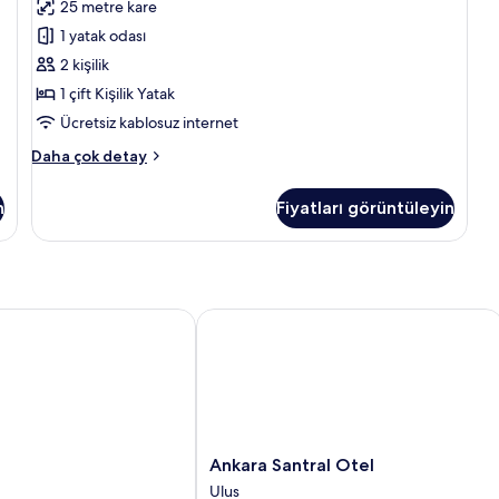
25 metre kare
Yataklı
Oda
1 yatak odası
için
2 kişilik
tüm
1 çift Kişilik Yatak
fotoğrafları
Ücretsiz kablosuz internet
görün
Classic
Daha çok detay
Tek
Büyük
n
Fiyatları görüntüleyin
Yataklı
Oda
hakkında
daha
fazla
detay
Ankara Santral Otel
Ankara
Ankara Santral Otel
Santral
Ulus