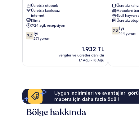
Otel
Ulus
Ücretsiz otopark
Ücretsiz kahva
Ulus
Ücretsiz kablosuz
Havaalanı tra
internet
Evcil hayvan 
Klima
Ücretsiz otop
7/24 açık resepsiyon
10
İyi
7,2
10
İyi
üzerinden
144 yorum
7,2
üzerinden
271 yorum
7.2,
7.2,
İyi,
Güncel
1.932 TL
İyi,
144
fiyat:
271
vergiler ve ücretler dâhildir
yorum
1.932 TL
17 Ağu - 18 Ağu
yorum
Uygun indirimleri ve avantajları görü
macera için daha fazla ödül!
Bölge hakkında