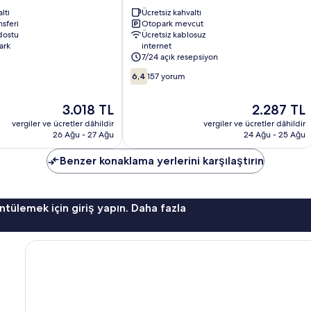
Otel
ltı
Ücretsiz kahvaltı
Ulus
nsferi
Otopark mevcut
dostu
Ücretsiz kablosuz
ark
internet
7/24 açık resepsiyon
10
6,4
157 yorum
üzerinden
6.4,
Güncel
Güncel
3.018 TL
2.287 TL
157
fiyat:
fiyat:
yorum
vergiler ve ücretler dâhildir
vergiler ve ücretler dâhildir
3.018 TL
2.287 TL
26 Ağu - 27 Ağu
24 Ağu - 25 Ağu
Benzer konaklama yerlerini karşılaştırın
ntülemek için giriş yapın. Daha fazla