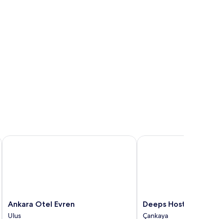
Ankara Otel Evren
Deeps Hostel
Ankara
Deeps
Ankara Otel Evren
Deeps Hostel
Otel
Hostel
Ulus
Çankaya