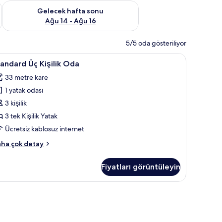
et Ağu 7 - Ağu 9
Önümüzdeki hafta sonu için müsaitliği kontrol et Ağu 14 - Ağu
Gelecek hafta sonu
Ağu 14 - Ağu 16
5/5 oda gösteriliyor
/ütü masası, ücretsiz kablosuz İnternet, çarşaf takımı
tandard
Standard Üç Kişilik Oda | Minibar, ütü/ütü mas
3
andard Üç Kişilik Oda
ç
33 metre kare
şilik
1 yatak odası
da
in
3 kişilik
üm
3 tek Kişilik Yatak
otoğrafları
Ücretsiz kablosuz internet
örün
andard
ha çok detay
şilik
Fiyatları görüntüleyin
da
kkında
ha
, ütü/ütü masası, ücretsiz kablosuz İnternet, çarşaf takımı
zla
tay