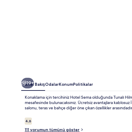
19+
Genel Bakış
Odalar
Konum
Politikalar
Konaklama için tercihiniz Hotel Sema olduğunda Tunalı Hilm
mesafesinde bulunacaksınız. Ücretsiz avantajlara kablosuz 
salonu, teras ve bahçe diğer öne çıkan özellikler arasındadı
Yorumlar
4,6
4,6/10
111 yorumun tümünü göster