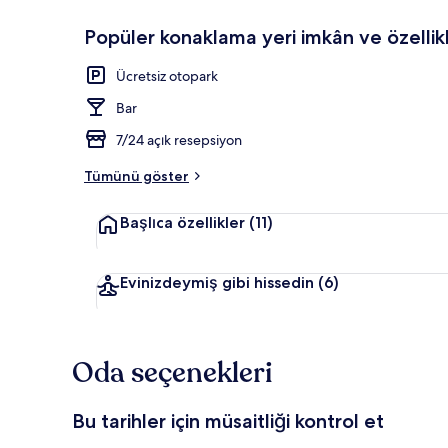
Popüler konaklama yeri imkân ve özellikl
Kahvaltı servi
Ücretsiz otopark
Bar
7/24 açık resepsiyon
Tümünü göster
Başlıca özellikler
(11)
Evinizdeymiş gibi hissedin
(6)
Oda seçenekleri
Bu tarihler için müsaitliği kontrol et