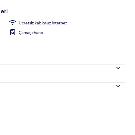
eri
si
Ücretsiz kablosuz internet
Çamaşırhane