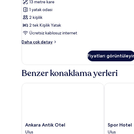
13 metre kare
Oda
için
1 yatak odası
tüm
2 kişilik
fotoğrafları
2 tek Kişilik Yatak
görün
Ücretsiz kablosuz internet
Classic
Daha çok detay
Ortak
Ranzalı
Fiyatları görüntüleyi
Oda
hakkında
daha
Benzer konaklama yerleri
fazla
detay
Ankara Antik Otel
Spor Hotel
Ankara
Spor
Ankara Antik Otel
Spor Hotel
Antik
Hotel
Ulus
Ulus