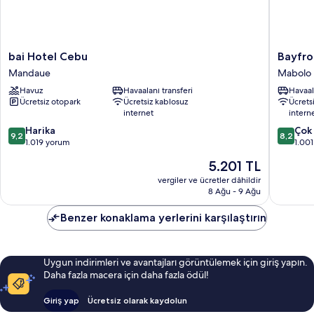
bai
Bayfron
bai Hotel Cebu
Bayfro
Hotel
Hotel
Mandaue
Mabolo
Cebu
Cebu
Havuz
Havaalanı transferi
Havaal
Mandaue
-
Ücretsiz otopark
Ücretsiz kablosuz
Ücrets
North
internet
intern
Reclama
10
10
Harika
Mabolo
Çok 
9,2
8,2
üzerinden
üzerind
1.019 yorum
1.00
9.2,
8.2,
Güncel
5.201 TL
Harika,
Çok
fiyat:
1.019
İyi,
vergiler ve ücretler dâhildir
5.201 TL
8 Ağu - 9 Ağu
yorum
1.001
yorum
Benzer konaklama yerlerini karşılaştırın
Uygun indirimleri ve avantajları görüntülemek için giriş yapın.
Daha fazla macera için daha fazla ödül!
Giriş yap
Ücretsiz olarak kaydolun