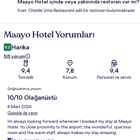
Maayo Hotel içinde veya yakınında restoran var mı?
Evet. Otelde Uma Restaurant adlı bir restoran bulunmaktadır.
Maayo Hotel Yorumları
Yorumlar
Harika
9,2
515 yorum
9,4
7,8
9,4
Temizlik
Konum
Personel ve servis
Yorumlar
Doğrulanmış yorum
10/10 Olağanüstü
8 Mart 2026
Google ile çevir
Im always looking forward whenever I booked my stay at Maayo
Hotel. Its close proximity to the airport, the wonderful, spacious
room and the warm staff, always makes my stay amazing.