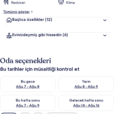
Restoran
Klima
Tümünü göster
Başlıca özellikler
(12)
Evinizdeymiş gibi hissedin
(6)
Oda seçenekleri
Bu tarihler için müsaitliği kontrol et
Bu gece için müsaitliği kontrol et Ağu 7 - Ağu 8
Yarın için müsaitliği kontrol e
Bu gece
Yarın
Ağu 7 - Ağu 8
Ağu 8 - Ağu 9
Bu hafta sonu için müsaitliği kontrol et Ağu 7 - Ağu 9
Önümüzdeki hafta sonu için müs
Bu hafta sonu
Gelecek hafta sonu
Ağu 7 - Ağu 9
Ağu 14 - Ağu 16