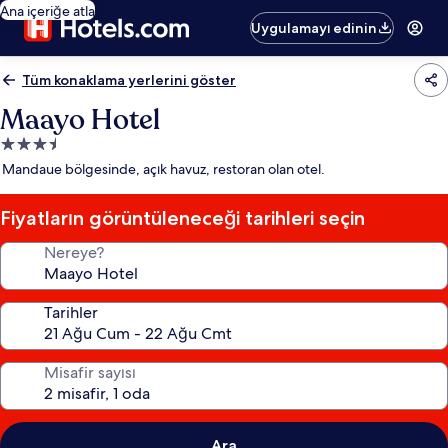
Ana içeriğe atla
Uygulamayı edinin
Tüm konaklama yerlerini göster
Maayo Hotel
3.5
yıldızlı
Mandaue bölgesinde, açık havuz, restoran olan otel.
konaklama
yeri
Fiyatların görüntüleneceği tarihleri seçin
Nereye?
Tarihler
Misafir sayısı
Ara