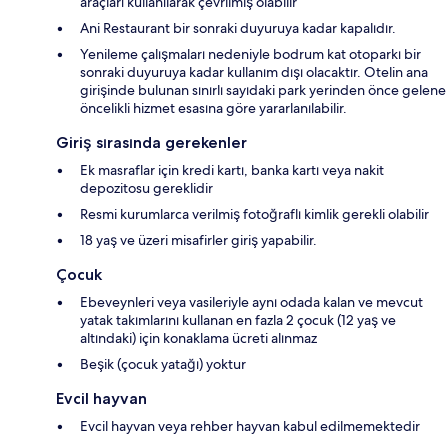
araçları kullanılarak çevrilmiş olabilir
Ani Restaurant bir sonraki duyuruya kadar kapalıdır.
Yenileme çalışmaları nedeniyle bodrum kat otoparkı bir
sonraki duyuruya kadar kullanım dışı olacaktır. Otelin ana
girişinde bulunan sınırlı sayıdaki park yerinden önce gelene
öncelikli hizmet esasına göre yararlanılabilir.
Giriş sırasında gerekenler
Ek masraflar için kredi kartı, banka kartı veya nakit
depozitosu gereklidir
Resmi kurumlarca verilmiş fotoğraflı kimlik gerekli olabilir
18 yaş ve üzeri misafirler giriş yapabilir.
Çocuk
Ebeveynleri veya vasileriyle aynı odada kalan ve mevcut
yatak takımlarını kullanan en fazla 2 çocuk (12 yaş ve
altındaki) için konaklama ücreti alınmaz
Beşik (çocuk yatağı) yoktur
Evcil hayvan
Evcil hayvan veya rehber hayvan kabul edilmemektedir