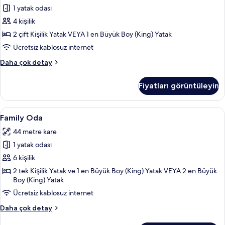
fotoğrafları
1 yatak odası
görün
4 kişilik
2 çift Kişilik Yatak VEYA 1 en Büyük Boy (King) Yatak
Ücretsiz kablosuz internet
Deluxe
Daha çok detay
Oda
hakkında
Fiyatları görüntüleyin
daha
fazla
detay
Family
Family Oda | Kaliteli yatak takımı, odad
8
Family Oda
Oda
44 metre kare
için
1 yatak odası
tüm
fotoğrafları
6 kişilik
görün
2 tek Kişilik Yatak ve 1 en Büyük Boy (King) Yatak VEYA 2 en Büyük
Boy (King) Yatak
Ücretsiz kablosuz internet
Family
Daha çok detay
Oda