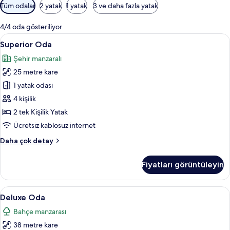
Odalar
Tüm odalar
2 yatak
1 yatak
3 ve daha fazla yatak
için
mevcut
4/4 oda gösteriliyor
filtreler
Superior
Superior Oda | Kaliteli yatak takımı, od
8
Superior Oda
Oda
Şehir manzaralı
için
25 metre kare
tüm
fotoğrafları
1 yatak odası
görün
4 kişilik
2 tek Kişilik Yatak
Ücretsiz kablosuz internet
Superior
Daha çok detay
Oda
hakkında
Fiyatları görüntüleyin
daha
fazla
detay
Deluxe
Deluxe Oda | Kaliteli yatak takımı, odad
13
Deluxe Oda
Oda
Bahçe manzarası
için
38 metre kare
tüm