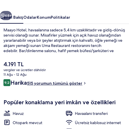
ceki
Sonraki
48+
Genel Bakış
Odalar
Konum
Politikalar
Maayo Hotel, havaalanına sadece 5,4 km uzaklıktadır ve gidiş-dönüş
servisi olanağı sunar. Misafirler yüzmek için açık havuz olanağından
yararlanabilir veya bir şeyler atıştırmak için kahvaltı, öğle yemeği ve
akşam yemeği sunan Uma Restaurant restoranını tercih
edebilir. Bar/dinlenme salonu, hafif yemek büfesi/şarküteri ve
bahçe diğer öne çıkan özellikler arasındadır. Yardıma hazır personel
ve konaklama yerinin genel durumu misafirlerden iyi puan alıyor.
Şu
4.191 TL
anki
vergiler ve ücretler dâhildir
fiyat
11 Ağu - 12 Ağu
Lobi
4.191 TL
Yorumlar
Harika
9,2
515 yorumun tümünü göster
9,2/10
Popüler konaklama yeri imkân ve özellikleri
Havuz
Havaalanı transferi
Otopark mevcut
Ücretsiz kablosuz internet