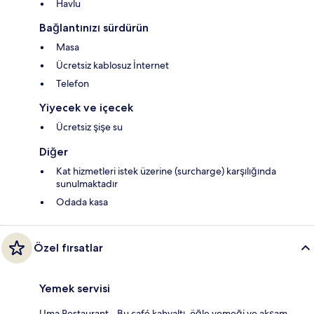
Havlu
Bağlantınızı sürdürün
Masa
Ücretsiz kablosuz İnternet
Telefon
Yiyecek ve içecek
Ücretsiz şişe su
Diğer
Kat hizmetleri istek üzerine (surcharge) karşılığında
sunulmaktadır
Odada kasa
Özel fırsatlar
Yemek servisi
Uma Restaurant - Bu café kahvaltı, öğle yemeği ve akşam