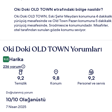
Oki Doki OLD TOWN etrafındaki bölge nasıldır?
Oki Doki OLD TOWN, Eski Şehir Meydanı konumuna 4 dakikalık
yürüyüş mesafesinde ve Old Town Pazarı konumuna 5 dakikalık
yürüyüş mesafesinde, Srodmiescie konumundadır. Misafirler,
otel tarafından sunulan gözde konumu seviyor.
Oki Doki OLD TOWN Yorumları
Yorumlar
Harika
9,0
236 yorum
9,2
9,8
9,2
Temizlik
Konum
Personel ve servis
Yorumlar
Doğrulanmış yorum
10/10 Olağanüstü
7 Nisan 2025