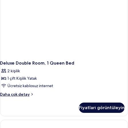
Deluxe Double Room, 1 Queen Bed
2 kişilik
1 çift Kişilik Yatak
Ücretsiz kablosuz internet
Deluxe
Daha çok detay
Double
Room,
Fiyatları görüntüleyin
1
Queen
Bed
hakkında