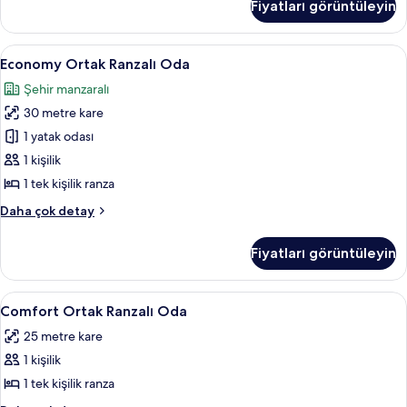
fotoğrafları
Fiyatları görüntüleyin
Ortak
görün
Banyo
hakkında
Economy
Economy Ortak Ranzalı Oda | Ses yalıtı
7
daha
Economy Ortak Ranzalı Oda
Ortak
fazla
Şehir manzaralı
detay
Ranzalı
30 metre kare
Oda
için
1 yatak odası
tüm
1 kişilik
fotoğrafları
1 tek kişilik ranza
görün
Economy
Daha çok detay
Ortak
Ranzalı
Fiyatları görüntüleyin
Oda
hakkında
daha
Comfort
Comfort Ortak Ranzalı Oda | Ses yalıtım
7
fazla
Comfort Ortak Ranzalı Oda
Ortak
detay
25 metre kare
Ranzalı
1 kişilik
Oda
için
1 tek kişilik ranza
tüm