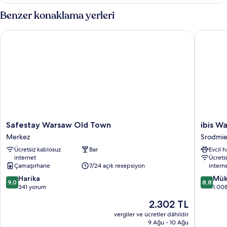
Double
Bed
Benzer konaklama yerleri
hakkında
daha
Safestay Warsaw Old Town
ibis War
fazla
detay
Safestay
ibis
Safestay Warsaw Old Town
ibis W
Warsaw
Warsza
Merkez
Srodmie
Old
Stare
Ücretsiz kablosuz
Bar
Evcil 
Town
Miasto
internet
Ücrets
Merkez
Old
Çamaşırhane
7/24 açık resepsiyon
intern
Town
10
10
Harika
Srodmie
Mük
9,0
8,8
üzerinden
üzerind
341 yorum
1.00
9.0,
8.8,
Güncel
2.302 TL
Harika,
Mükemm
fiyat:
341
1.008
vergiler ve ücretler dâhildir
2.302 TL
9 Ağu - 10 Ağu
yorum
yorum