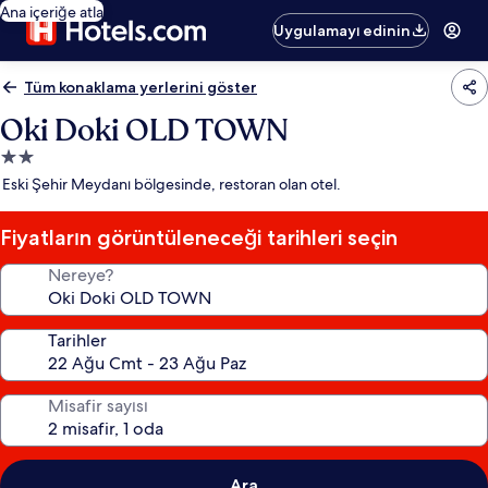
Ana içeriğe atla
Uygulamayı edinin
Tüm konaklama yerlerini göster
Oki Doki OLD TOWN
2.0
yıldızlı
Eski Şehir Meydanı bölgesinde, restoran olan otel.
konaklama
yeri
Fiyatların görüntüleneceği tarihleri seçin
Nereye?
Tarihler
Misafir sayısı
Ara