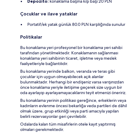
Depozito:
konaklama başına kişi başı 20 PLN
Çocuklar ve ilave yataklar
Portatif/ek yatak günlük 80.0 PLN karşılığında sunulur
Politikalar
Bu konaklama yeri profesyonel bir konaklama yeri sahibi
tarafından yönetilmektedir. Konaklamanın sağlanması
konaklama yeri sahibinin ticaret, işletme veya meslek
faaliyetleriyle bağlantılıdır.
Bu konaklama yerinde balkon, veranda ve teras gibi
çocuklar için uygun olmayabilecek açık alanlar
bulunmaktadır. Herhangi bir endişeniz varsa varışınızdan
önce konaklama yeriyle iletişime geçerek size uygun bir
oda ayarlayıp ayarlayamayacaklarını teyit etmenizi öneririz.
Bu konaklama yerinin politikası gereğince, erkeklerin veya
kadınların evlenme öncesi bekarlığa veda partileri de dâhil
olmak üzere, grup etkinliği veya parti amacıyla yapılan
belirli rezervasyonlar geri çevrilebilir.
Odalarda kalan tüm misafirlerin otele kayıt yaptırmış
olmaları gerekmektedir.