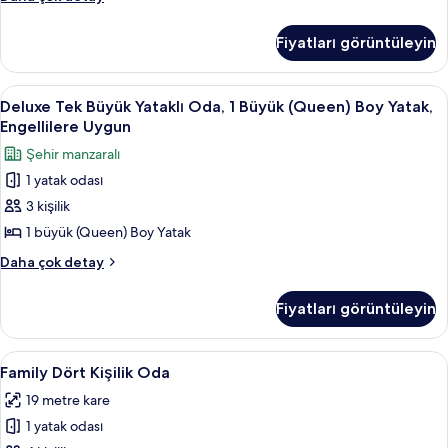
Ortak
Çok
detay
Ranzalı
Yatak
Fiyatları görüntüleyin
Oda,
için
Birden
tüm
Çok
Deluxe
Deluxe Tek Büyük Yataklı Oda, 1 Büyük 
5
Yatak
fotoğrafları
Deluxe Tek Büyük Yataklı Oda, 1 Büyük (Queen) Boy Yatak,
Tek
hakkında
Engellilere Uygun
görün
daha
Büyük
Şehir manzaralı
fazla
Yataklı
detay
1 yatak odası
Oda,
3 kişilik
1
Büyük
1 büyük (Queen) Boy Yatak
(Queen)
Deluxe
Daha çok detay
Boy
Tek
Büyük
Yatak,
Fiyatları görüntüleyin
Yataklı
Engellilere
Oda,
Uygun
1
Family
Family Dört Kişilik Oda | Ses yalıtımı, 
7
için
Büyük
Family Dört Kişilik Oda
Dört
(Queen)
tüm
19 metre kare
Boy
Kişilik
fotoğrafları
Yatak,
1 yatak odası
Oda
görün
Engellilere