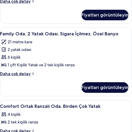
Comfort
Daha çok detay
fotoğrafları
Ortak
Ranzalı
görün
Fiyatları görüntüleyin
Oda
hakkında
daha
Family
Family Oda, 2 Yatak Odası, Sigara İçilm
5
fazla
Family Oda, 2 Yatak Odası, Sigara İçilmez, Özel Banyo
Oda,
detay
21 metre kare
2
2 yatak odası
Yatak
Odası,
6 kişilik
Sigara
1 çift Kişilik Yatak ve 2 tek kişilik ranza
İçilmez,
Family
Daha çok detay
Özel
Oda,
Banyo
2
Fiyatları görüntüleyin
Yatak
için
Odası,
tüm
Sigara
Comfort
Comfort Ortak Ranzalı Oda, Birden Çok 
fotoğrafları
7
İçilmez,
Comfort Ortak Ranzalı Oda, Birden Çok Yatak
Ortak
Özel
görün
4 kişilik
Banyo
Ranzalı
hakkında
2 tek kişilik ranza
Oda,
daha
Birden
Comfort
Daha çok detay
fazla