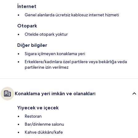
İnternet
Genel alanlarda ücretsiz kablosuz internet hizmeti
Otopark
Otelde otopark yoktur
Diğer bilgiler
Sigara içilmeyen konaklama yeri
Erkeklere/kadınlara özel partilere veya bekârlığa veda
partilerine izin verilmez
Konaklama yeri imkân ve olanakları
Yiyecek ve içecek
Restoran
Bar/dinlenme salonu
Kahve dükkânı/kafe