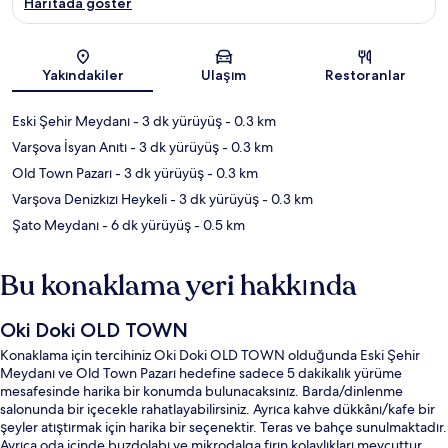
Haritada göster
Harita
Yakındakiler
Ulaşım
Restoranlar
Eski Şehir Meydanı
- 3 dk yürüyüş
- 0.3 km
Varşova İsyan Anıtı
- 3 dk yürüyüş
- 0.3 km
Old Town Pazarı
- 3 dk yürüyüş
- 0.3 km
Varşova Denizkızı Heykeli
- 3 dk yürüyüş
- 0.3 km
Şato Meydanı
- 6 dk yürüyüş
- 0.5 km
Bu konaklama yeri hakkında
Oki Doki OLD TOWN
Konaklama için tercihiniz Oki Doki OLD TOWN olduğunda Eski Şehir
Meydanı ve Old Town Pazarı hedefine sadece 5 dakikalık yürüme
mesafesinde harika bir konumda bulunacaksınız. Barda/dinlenme
salonunda bir içecekle rahatlayabilirsiniz. Ayrıca kahve dükkânı/kafe bir
şeyler atıştırmak için harika bir seçenektir. Teras ve bahçe sunulmaktadır.
Ayrıca oda içinde buzdolabı ve mikrodalga fırın kolaylıkları mevcuttur.