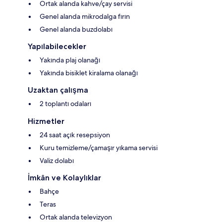
Ortak alanda kahve/çay servisi
Genel alanda mikrodalga fırın
Genel alanda buzdolabı
Yapılabilecekler
Yakında plaj olanağı
Yakında bisiklet kiralama olanağı
Uzaktan çalışma
2 toplantı odaları
Hizmetler
24 saat açık resepsiyon
Kuru temizleme/çamaşır yıkama servisi
Valiz dolabı
İmkân ve Kolaylıklar
Bahçe
Teras
Ortak alanda televizyon