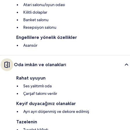
Atari salonu/oyun odası
Kilitli dolaplar
Banket salonu
Resepsiyon salonu
Engellilere yönelik özellikler
Asansör
Oda imkân ve olanakları
Rahat uyuyun
Ses yalıtımlı oda
Çarşaf takımı verilir
Keyif duyacağınız olanaklar
Ayrı ayrı döşenmiş ve dekore edilmiş
Tazelenin
Tuvalet kâğıdı