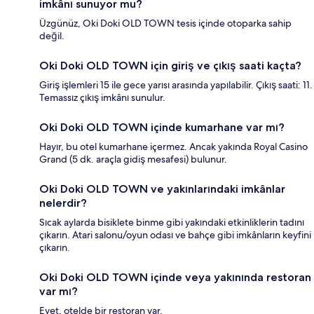
imkânı sunuyor mu?
Üzgünüz, Oki Doki OLD TOWN tesis içinde otoparka sahip
değil.
Oki Doki OLD TOWN için giriş ve çıkış saati kaçta?
Giriş işlemleri 15 ile gece yarısı arasında yapılabilir. Çıkış saati: 11.
Temassız çıkış imkânı sunulur.
Oki Doki OLD TOWN içinde kumarhane var mı?
Hayır, bu otel kumarhane içermez. Ancak yakında Royal Casino
Grand (5 dk. araçla gidiş mesafesi) bulunur.
Oki Doki OLD TOWN ve yakınlarındaki imkânlar
nelerdir?
Sıcak aylarda bisiklete binme gibi yakındaki etkinliklerin tadını
çıkarın. Atari salonu/oyun odası ve bahçe gibi imkânların keyfini
çıkarın.
Oki Doki OLD TOWN içinde veya yakınında restoran
var mı?
Evet, otelde bir restoran var.