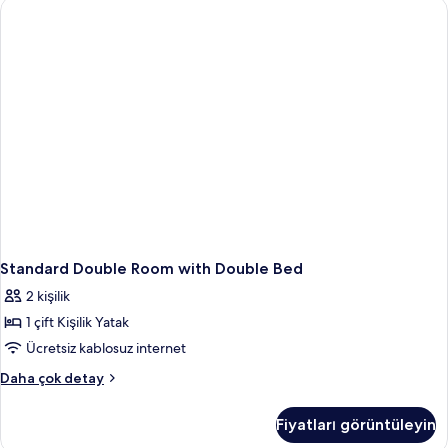
daha
fazla
detay
Standard Double Room with Double Bed
2 kişilik
1 çift Kişilik Yatak
Ücretsiz kablosuz internet
Standard
Daha çok detay
Double
Room
Fiyatları görüntüleyin
with