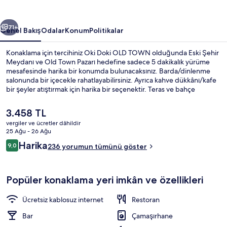
galerisi
ceki
Sonraki
71+
Genel Bakış
Odalar
Konum
Politikalar
Konaklama için tercihiniz Oki Doki OLD TOWN olduğunda Eski Şehir
Meydanı ve Old Town Pazarı hedefine sadece 5 dakikalık yürüme
mesafesinde harika bir konumda bulunacaksınız. Barda/dinlenme
salonunda bir içecekle rahatlayabilirsiniz. Ayrıca kahve dükkânı/kafe
bir şeyler atıştırmak için harika bir seçenektir. Teras ve bahçe
sunulmaktadır. Ayrıca oda içinde buzdolabı ve mikrodalga fırın
kolaylıkları mevcuttur. Yardıma hazır personel ve konum
Şu
3.458 TL
misafirlerden tam not alıyor. Konaklama yeri toplu taşımaya yakındır,
anki
vergiler ve ücretler dâhildir
Ratusz Arsenał İstasyonu 10 dakikalık ve Muranów 06 Tramvay
fiyat
25 Ağu - 26 Ağu
Durağı 10 dakikalık yürüme mesafesindedir.
Konaklama yeri girişi
3.458 TL
Yorumlar
Harika
9,0
236 yorumun tümünü göster
9,0/10
Popüler konaklama yeri imkân ve özellikleri
Ücretsiz kablosuz internet
Restoran
Bar
Çamaşırhane