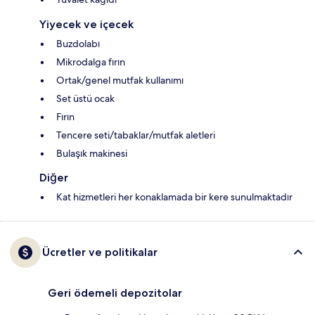
Yiyecek ve içecek
Buzdolabı
Mikrodalga fırın
Ortak/genel mutfak kullanımı
Set üstü ocak
Fırın
Tencere seti/tabaklar/mutfak aletleri
Bulaşık makinesi
Diğer
Kat hizmetleri her konaklamada bir kere sunulmaktadır
Ücretler ve politikalar
Geri ödemeli depozitolar