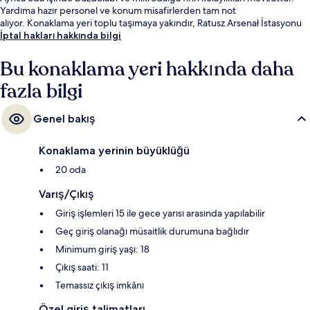
Yardıma hazır personel ve konum misafirlerden tam not
alıyor. Konaklama yeri toplu taşımaya yakındır, Ratusz Arsenał İstasyonu
10 dakikalık ve Muranów 06 Tramvay Durağı 10 dakikalık yürüme
İptal hakları hakkında bilgi
mesafesindedir.
Bu konaklama yeri hakkında daha
fazla bilgi
Genel bakış
Konaklama yerinin büyüklüğü
20 oda
Varış/Çıkış
Giriş işlemleri 15 ile gece yarısı arasında yapılabilir
Geç giriş olanağı müsaitlik durumuna bağlıdır
Minimum giriş yaşı: 18
Çıkış saati: 11
Temassız çıkış imkânı
Özel giriş talimatları