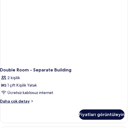
daha
fazla
detay
Double Room - Separate Building
2 kişilik
1 çift Kişilik Yatak
Ücretsiz kablosuz internet
Double
Daha çok detay
Room
-
Fiyatları görüntüleyin
Separate
Building
hakkında