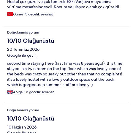
Hostel çok güzel ve çok temizdi. ESki Varşova meydanına
yürüme mesafesindeydi. Konum ve ulaşım olarak çok güzeldi.
Günes, 5 gecelik seyahat
Doğrulanmış yorum
10/10 Olağanüstü
20 Temmuz 2026
Google ile çevir
second time staying here (first time was 8 years ago!), this time
stayed in a twin room on the top floor which was lovely. one of
the beds was crazy squeaky but other than that no complaints!
it’s a lovely hostel with a lovely outdoor space out the back
which is gorgeous in summer. staff are lovely :)
Abigail, 3 gecelik seyahat
Doğrulanmış yorum
10/10 Olağanüstü
10 Haziran 2026