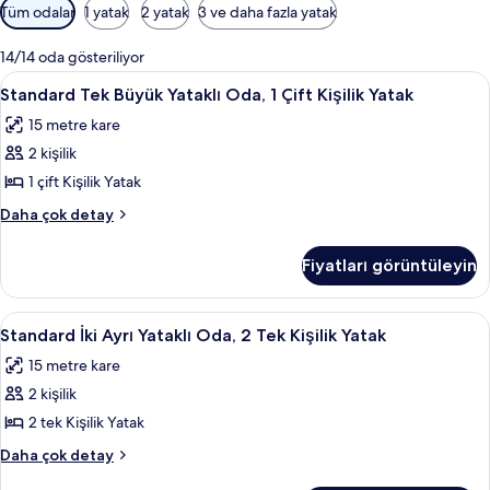
Odalar
Tüm odalar
1 yatak
2 yatak
3 ve daha fazla yatak
için
mevcut
14/14 oda gösteriliyor
filtreler
Standard
Standard Tek Büyük Yataklı Oda, 1 Çift K
10
Standard Tek Büyük Yataklı Oda, 1 Çift Kişilik Yatak
Tek
15 metre kare
Büyük
2 kişilik
Yataklı
Oda,
1 çift Kişilik Yatak
1
Standard
Daha çok detay
Çift
Tek
Büyük
Kişilik
Fiyatları görüntüleyin
Yataklı
Yatak
Oda,
için
1
Standard
Standard İki Ayrı Yataklı Oda, 2 Tek Kiş
7
tüm
Çift
Standard İki Ayrı Yataklı Oda, 2 Tek Kişilik Yatak
İki
Kişilik
fotoğrafları
15 metre kare
Yatak
Ayrı
görün
hakkında
2 kişilik
Yataklı
daha
Oda,
2 tek Kişilik Yatak
fazla
2
detay
Standard
Daha çok detay
Tek
İki