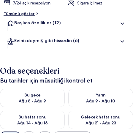
7/24 açık resepsiyon
Sigara içilmez
Tümünü göster
Başlıca özellikler
(12)
Evinizdeymiş gibi hissedin
(6)
Oda seçenekleri
Bu tarihler için müsaitliği kontrol et
Bu gece için müsaitliği kontrol et Ağu 8 - Ağu 9
Yarın için müsaitliği kontrol e
Bu gece
Yarın
Ağu 8 - Ağu 9
Ağu 9 - Ağu 10
Bu hafta sonu için müsaitliği kontrol et Ağu 14 - Ağu 16
Önümüzdeki hafta sonu için mü
Bu hafta sonu
Gelecek hafta sonu
Ağu 14 - Ağu 16
Ağu 21 - Ağu 23