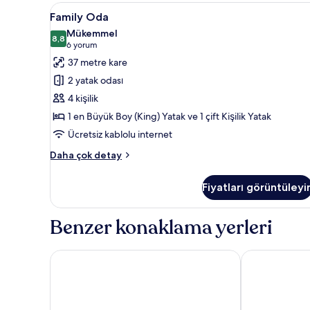
detay
Family
Family Oda
6
Family Oda
Oda
Mükemmel
için
8,8
8,8 / 10
(6
6 yorum
tüm
yorum)
37 metre kare
fotoğrafları
2 yatak odası
görün
4 kişilik
1 en Büyük Boy (King) Yatak ve 1 çift Kişilik Yatak
Ücretsiz kablolu internet
Family
Daha çok detay
Oda
hakkında
Fiyatları görüntüleyi
daha
fazla
detay
Benzer konaklama yerleri
City Express By Marriott Cancun Aeropuerto
Fairfield Inn 