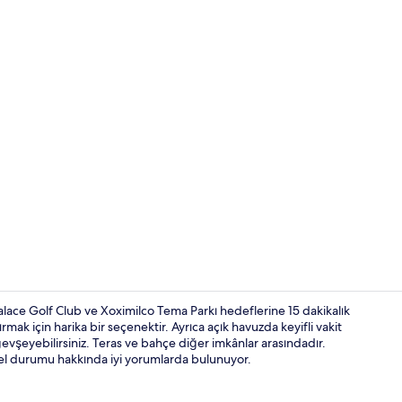
Açık yüzme ha
lace Golf Club ve Xoximilco Tema Parkı hedeflerine 15 dakikalık
mak için harika bir seçenektir. Ayrıca açık havuzda keyifli vakit
vşeyebilirsiniz. Teras ve bahçe diğer imkânlar arasındadır.
İç mekân
nel durumu hakkında iyi yorumlarda bulunuyor.