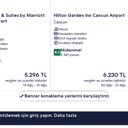
Hilton
n & Suites by Marriott
Hilton Garden Inn Cancun Airport
Garden
port
Cancun
Inn
Havuz
Cancun
Havaalanı transferi
Airport
Evcil hayvan dostu
ltı
Cancun
Ücretsiz otopark
nsferi
dostu
10
Mükemmel
8,6
üzerinden
2.747 yorum
8.6,
m
Mükemmel,
2.747
Güncel
Güncel
5.296 TL
6.230 TL
yorum
fiyat:
fiyat:
vergiler ve ücretler dâhildir
vergiler ve ücretler dâhildir
5.296 TL
6.230 TL
14 Ağu - 15 Ağu
20 Ağu - 21 Ağu
Benzer konaklama yerlerini karşılaştırın
ntülemek için giriş yapın. Daha fazla