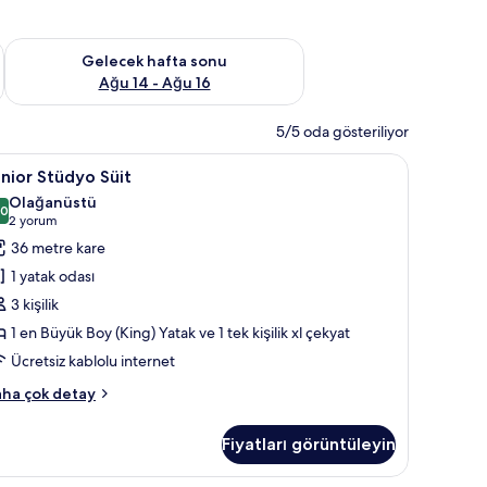
et Ağu 7 - Ağu 9
Önümüzdeki hafta sonu için müsaitliği kontrol et Ağu 14 - Ağu
Gelecek hafta sonu
Ağu 14 - Ağu 16
5/5 oda gösteriliyor
unior
Junior Stüdyo Süit
13
nior Stüdyo Süit
tüdyo
Olağanüstü
üit
,0
10,0 / 10
(2
2 yorum
in
yorum)
36 metre kare
üm
1 yatak odası
otoğrafları
3 kişilik
örün
1 en Büyük Boy (King) Yatak ve 1 tek kişilik xl çekyat
Ücretsiz kablolu internet
nior
ha çok detay
üdyo
it
Fiyatları görüntüleyin
kkında
ha