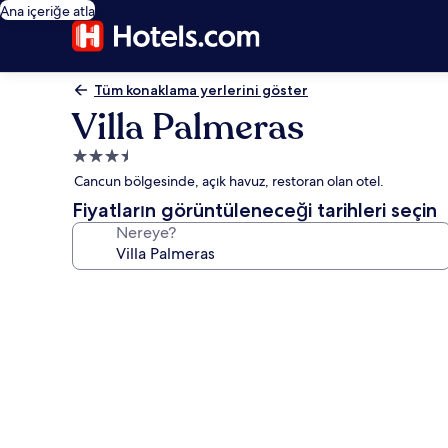
Ana içeriğe atla
Tüm konaklama yerlerini göster
Villa Palmeras
3.5
yıldızlı
Cancun bölgesinde, açık havuz, restoran olan otel.
konaklama
Fiyatların görüntüleneceği tarihleri seçin
yeri
Nereye?
Villa
Palmeras
için
fotoğraf
galerisi