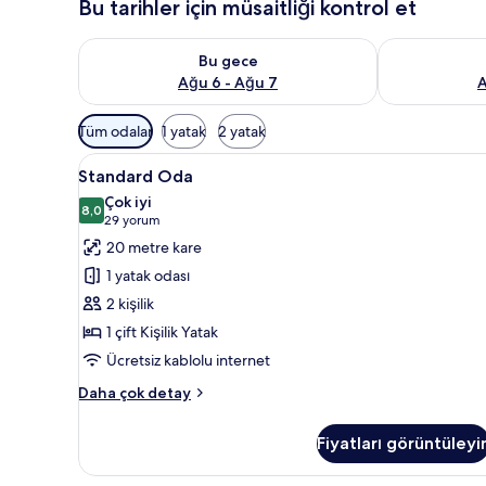
Bu tarihler için müsaitliği kontrol et
Bu gece için müsaitliği kontrol et Ağu 6 - Ağu 7
Yarın için müs
Bu gece
Ağu 6 - Ağu 7
A
Odalar
Tüm odalar
1 yatak
2 yatak
için
Standard
Standard Oda
mevcut
10
Standard Oda
Oda
filtreler
Çok iyi
için
8,0
8,0 / 10
(29
29 yorum
tüm
yorum)
20 metre kare
fotoğrafları
1 yatak odası
görün
2 kişilik
1 çift Kişilik Yatak
Ücretsiz kablolu internet
Standard
Daha çok detay
Oda
hakkında
Fiyatları görüntüleyi
daha
fazla