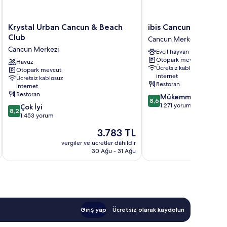
Krystal
ibis
Krystal Urban Cancun & Beach
ibis Cancun Centro
Urban
Cancun
Club
Cancun Merkezi
Cancun
Centro
Cancun Merkezi
Evcil hayvan dostu
&
Cancun
Otopark mevcut
Beach
Havuz
Merkezi
Ücretsiz kablosuz
Otopark mevcut
Club
internet
Ücretsiz kablosuz
Cancun
Restoran
internet
Merkezi
Restoran
10
Mükemmel
8,6
üzerinden
1.271 yorum
10
Çok İyi
8,2
8.6,
üzerinden
1.453 yorum
Mükemmel,
8.2,
Güncel
3.783 TL
1.271
Çok
fiyat:
yorum
İyi,
vergiler ve ücretler dâhildir
vergiler v
3.783 TL
30 Ağu - 31 Ağu
1.453
yorum
Giriş yap
Ücretsiz olarak kaydolun