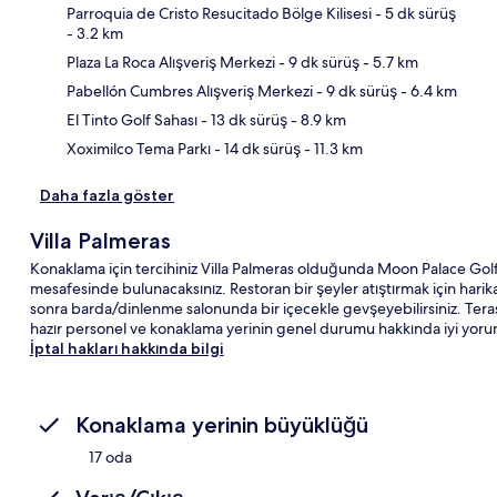
Parroquia de Cristo Resucitado Bölge Kilisesi
- 5 dk sürüş
- 3.2 km
Plaza La Roca Alışveriş Merkezi
- 9 dk sürüş
- 5.7 km
Hari
Pabellón Cumbres Alışveriş Merkezi
- 9 dk sürüş
- 6.4 km
El Tinto Golf Sahası
- 13 dk sürüş
- 8.9 km
Xoximilco Tema Parkı
- 14 dk sürüş
- 11.3 km
Daha fazla göster
Villa Palmeras
Konaklama için tercihiniz Villa Palmeras olduğunda Moon Palace Golf
mesafesinde bulunacaksınız. Restoran bir şeyler atıştırmak için harika 
sonra barda/dinlenme salonunda bir içecekle gevşeyebilirsiniz. Teras
hazır personel ve konaklama yerinin genel durumu hakkında iyi yor
İptal hakları hakkında bilgi
Konaklama yerinin büyüklüğü
17 oda