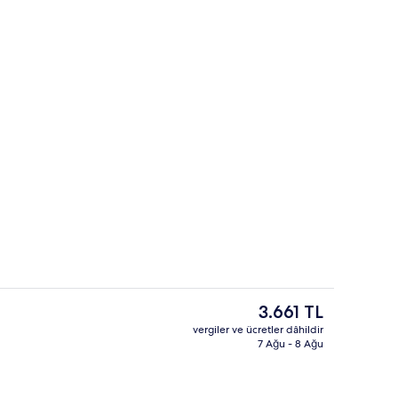
vuzu, 7 ve 21 saatleri arasında açık, şezlonglar
Junior Stüdyo Süit | Teras/veranda
Şu
3.661 TL
anki
vergiler ve ücretler dâhildir
fiyat
7 Ağu - 8 Ağu
Junior Stüdyo Süit
3.661 TL