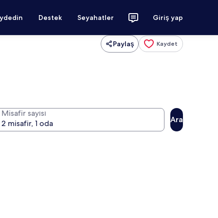
aydedin
Destek
Seyahatler
Giriş yap
Paylaş
Kaydet
Misafir sayısı
Ara