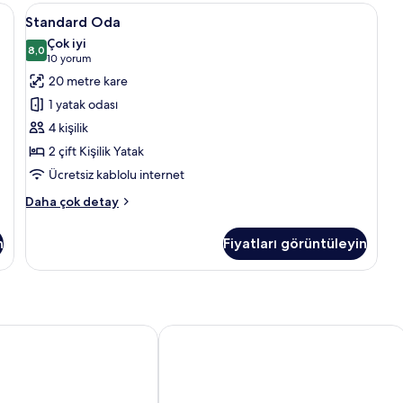
detay
fa
Standard
Standard Oda
4
de
Standard Oda
Oda
Çok iyi
için
8,0
8,0 / 10
(10
10 yorum
tüm
yorum)
20 metre kare
fotoğrafları
1 yatak odası
görün
4 kişilik
2 çift Kişilik Yatak
Ücretsiz kablolu internet
Standard
Daha çok detay
Oda
hakkında
n
Fiyatları görüntüleyin
daha
fazla
detay
& Suites by Marriott Cancun Airport
Hilton Garden Inn Cancun Airport