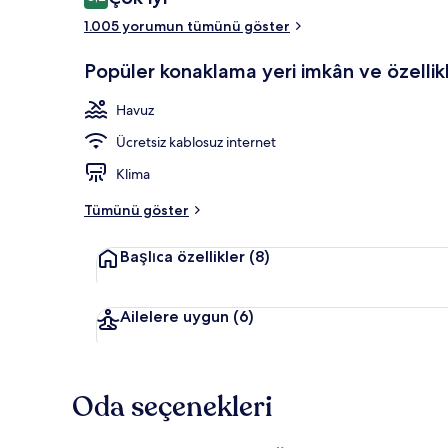
8,2/10
1.005 yorumun tümünü göster
İç mekân
Popüler konaklama yeri imkân ve özellikl
Havuz
Ücretsiz kablosuz internet
Klima
Tümünü göster
Başlıca özellikler
(8)
Ailelere uygun
(6)
Oda seçenekleri