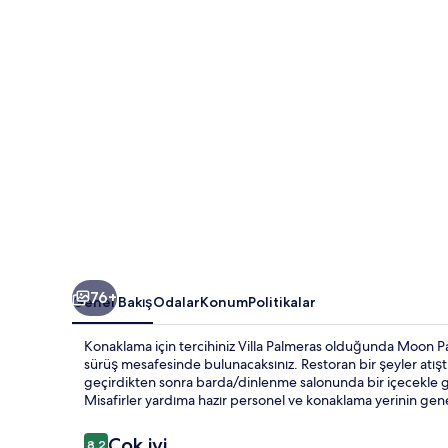
76+
Genel Bakış
Odalar
Konum
Politikalar
Konaklama için tercihiniz Villa Palmeras olduğunda Moon Pa
sürüş mesafesinde bulunacaksınız. Restoran bir şeyler atıştır
geçirdikten sonra barda/dinlenme salonunda bir içecekle ge
Misafirler yardıma hazır personel ve konaklama yerinin ge
Yorumlar
Çok iyi
8,2