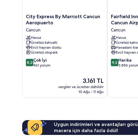
City
Fairfield
City Express By Marriott Cancun
Fairfield In
Express
Inn
Aeropuerto
Cancun Air
By
&
Cancun
Cancun
Marriott
Suites
Cancun
Havuz
by
Havuz
Ücretsiz kahvaltı
Ücretsiz kahva
Aeropuerto
Marriott
Evcil hayvan dostu
Havaalanı tra
Cancun
Cancun
Ücretsiz otopark
Evcil hayvan 
Airport
10
10
Çok İyi
Cancun
Harika
8,2
9,2
üzerinden
üzerinden
961 yorum
3.856 yoru
8.2,
9.2,
Çok
Harika,
Güncel
3.161 TL
İyi,
3.856
fiyat:
vergiler ve ücretler dâhildir
961
yorum
3.161 TL
10 Ağu - 11 Ağu
yorum
Uygun indirimleri ve avantajları görü
macera için daha fazla ödül!