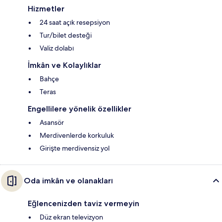
Hizmetler
24 saat açık resepsiyon
Tur/bilet desteği
Valiz dolabı
İmkân ve Kolaylıklar
Bahçe
Teras
Engellilere yönelik özellikler
Asansör
Merdivenlerde korkuluk
Girişte merdivensiz yol
Oda imkân ve olanakları
Eğlencenizden taviz vermeyin
Düz ekran televizyon