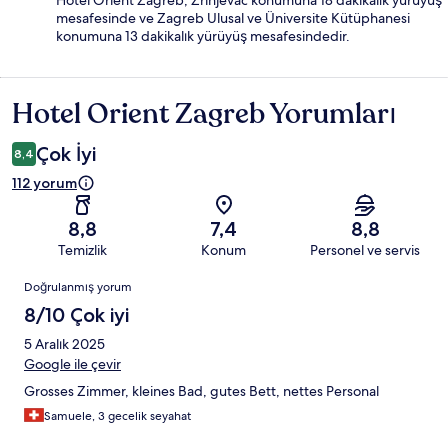
Hotel Orient Zagreb, Zrinjevac konumuna 18 dakikalık yürüyüş
mesafesinde ve Zagreb Ulusal ve Üniversite Kütüphanesi
konumuna 13 dakikalık yürüyüş mesafesindedir.
Hotel Orient Zagreb Yorumları
Yorumlar
Çok İyi
8,4
112 yorum
8,8
7,4
8,8
Temizlik
Konum
Personel ve servis
Yorumlar
Doğrulanmış yorum
8/10 Çok iyi
5 Aralık 2025
Google ile çevir
Grosses Zimmer, kleines Bad, gutes Bett, nettes Personal
Samuele, 3 gecelik seyahat