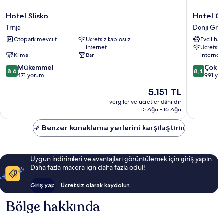
Hotel
Hotel
Hotel Slisko
Hotel 
Slisko
Central
Trnje
Donji G
Trnje
Donji
Otopark mevcut
Ücretsiz kablosuz
Evcil 
Grad
internet
Ücrets
Klima
Bar
intern
10
10
Mükemmel
Çok 
8,6
8,4
üzerinden
üzerind
471 yorum
991 
8.6,
8.4,
Güncel
5.151 TL
Mükemmel,
Çok
fiyat:
471
İyi,
vergiler ve ücretler dâhildir
5.151 TL
15 Ağu - 16 Ağu
yorum
991
yorum
Benzer konaklama yerlerini karşılaştırın
Uygun indirimleri ve avantajları görüntülemek için giriş yapın.
Daha fazla macera için daha fazla ödül!
Giriş yap
Ücretsiz olarak kaydolun
Bölge hakkında