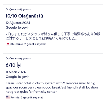
Doğrulanmış yorum
10/10 Olağanüstü
12 Ağustos 2024
Google ile çevir
2泊しましたがスタッフが皆さん優しく丁寧で清潔感もあり値段
に対するサービスとしては満足いくものでした。
Shunsuke, 2 gecelik seyahat
Doğrulanmış yorum
6/10 İyi
11 Nisan 2024
Google ile çevir
Clean 3 star hotel idiotic tv system with 2 remotes small tv.big
spacious room very clean good breakfast friendly staff location
not great quiet far from city center
Ronnie, 2 gecelik seyahat