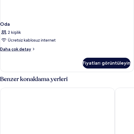
Oda
2 kişilik
Ücretsiz kablosuz internet
Oda
Daha çok detay
hakkında
daha
Fiyatları görüntüleyin
fazla
detay
Benzer konaklama yerleri
Hotel Slisko
Hotel Ce