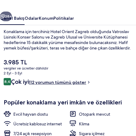
ceki
Sonraki
38+
Genel Bakış
Odalar
Konum
Politikalar
Konaklama için tercihiniz Hotel Orient Zagreb olduğunda Vatroslav
Lisinski Konser Salonu ve Zagreb Ulusal ve Üniversite Kütüphanesi
hedeflerine 15 dakikalık yürüme mesafesinde bulunacaksınız. Hafif
yemek büfesi/şarküteri, teras ve bahçe diğer öne çıkan özelliklerdir.
Şu
3.985 TL
anki
vergiler ve ücretler dâhildir
fiyat
2 Eyl - 3 Eyl
3.985 TL
Yorumlar
Çok iyi
8,4
Standard Tek Büyük Yataklı Oda | Kalit
112 yorumun tümünü göster
8,4/10
Popüler konaklama yeri imkân ve özellikleri
Evcil hayvan dostu
Otopark mevcut
Ücretsiz kablosuz internet
Klima
7/24 açık resepsiyon
Sigara içilmez