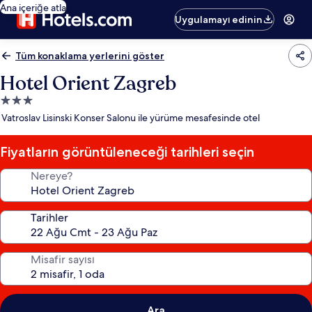
Ana içeriğe atla
Uygulamayı edinin
Tüm konaklama yerlerini göster
Hotel Orient Zagreb
3.0
yıldızlı
Vatroslav Lisinski Konser Salonu ile yürüme mesafesinde otel
konaklama
yeri
Fiyatların görüntüleneceği tarihleri seçin
Nereye?
Tarihler
Misafir sayısı
Ara