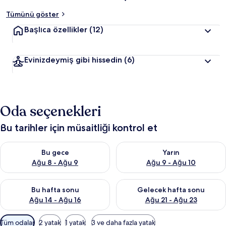
Tümünü göster
Başlıca özellikler
(12)
Evinizdeymiş gibi hissedin
(6)
Oda seçenekleri
Bu tarihler için müsaitliği kontrol et
Bu gece için müsaitliği kontrol et Ağu 8 - Ağu 9
Yarın için müsaitliği kontrol e
Bu gece
Yarın
Ağu 8 - Ağu 9
Ağu 9 - Ağu 10
Bu hafta sonu için müsaitliği kontrol et Ağu 14 - Ağu 16
Önümüzdeki hafta sonu için mü
Bu hafta sonu
Gelecek hafta sonu
Ağu 14 - Ağu 16
Ağu 21 - Ağu 23
Odalar
Tüm odalar
2 yatak
1 yatak
3 ve daha fazla yatak