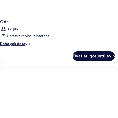
Oda
3 kişilik
Ücretsiz kablosuz internet
Oda
Daha çok detay
hakkında
daha
Fiyatları görüntüleyin
fazla
detay