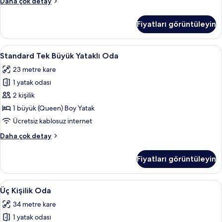
Standard
Daha çok detay
Tek
Kişilik
Fiyatları görüntüleyin
Oda
hakkında
daha
Standard
Standard Tek Büyük Yataklı Oda | Otur
11
fazla
Standard Tek Büyük Yataklı Oda
Tek
detay
23 metre kare
Büyük
1 yatak odası
Yataklı
Oda
2 kişilik
için
1 büyük (Queen) Boy Yatak
tüm
Ücretsiz kablosuz internet
fotoğrafları
Standard
Daha çok detay
görün
Tek
Büyük
Fiyatları görüntüleyin
Yataklı
Oda
hakkında
Üç
Kaliteli yatak takımı, kuştüyü yorgan, 
8
daha
Üç Kişilik Oda
Kişilik
fazla
34 metre kare
detay
Oda
1 yatak odası
için