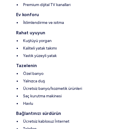
Premium dijital TV kanalları
Ev konforu
İklimlendirme ve ısıtma
Rahat uyuyun
Kuştüyü yorgan
Kaliteli yatak takımı
Yastık yüzeyli yatak
Tazelenin
Özel banyo
Yalnızca duş
Ücretsiz banyo/kozmetik ürünleri
Saç kurutma makinesi
Havlu
Bağlantınızı sürdürün
Ücretsiz kablosuz İnternet
Telefon