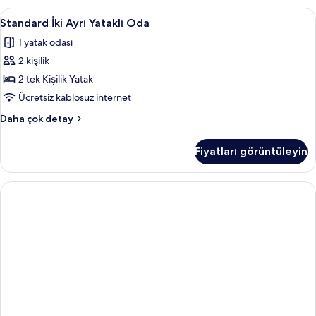
detay
Standard
Standard İki Ayrı Yataklı Oda | Kalitel
1
Standard İki Ayrı Yataklı Oda
İki
1 yatak odası
Ayrı
2 kişilik
Yataklı
Oda
2 tek Kişilik Yatak
için
Ücretsiz kablosuz internet
tüm
Standard
Daha çok detay
fotoğrafları
İki
görün
Ayrı
Fiyatları görüntüleyin
Yataklı
Oda
hakkında
daha
fazla
detay