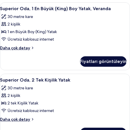
fotoğrafları
(King)
Superior
Superior Oda, 1 En Büyük (King) Boy Ya
görün
3
Boy
Superior Oda, 1 En Büyük (King) Boy Yatak, Veranda
Oda,
Yatak
30 metre kare
hakkında
1
daha
2 kişilik
En
fazla
Büyük
1 en Büyük Boy (King) Yatak
detay
(King)
Ücretsiz kablosuz internet
Boy
Superior
Daha çok detay
Yatak,
Oda,
Veranda
1
Fiyatları görüntüleyin
En
için
Büyük
tüm
(King)
Superior
Superior Oda, 2 Tek Kişilik Yatak | Min
fotoğrafları
6
Boy
Superior Oda, 2 Tek Kişilik Yatak
Oda,
Yatak,
görün
30 metre kare
Veranda
2
hakkında
2 kişilik
Tek
daha
Kişilik
2 tek Kişilik Yatak
fazla
Yatak
detay
Ücretsiz kablosuz internet
için
Superior
Daha çok detay
tüm
Oda,
2