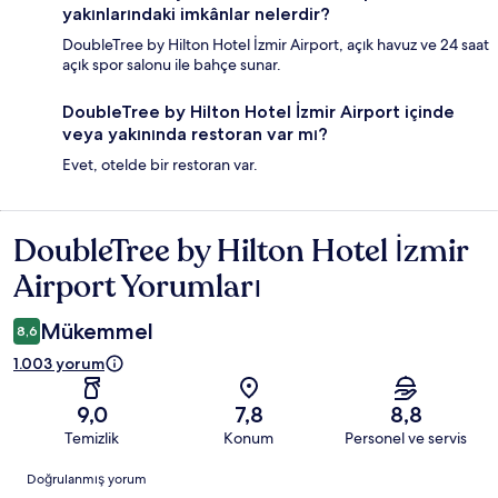
yakınlarındaki imkânlar nelerdir?
DoubleTree by Hilton Hotel İzmir Airport, açık havuz ve 24 saat
açık spor salonu ile bahçe sunar.
DoubleTree by Hilton Hotel İzmir Airport içinde
veya yakınında restoran var mı?
Evet, otelde bir restoran var.
DoubleTree by Hilton Hotel İzmir
Yorumlar
Airport Yorumları
Mükemmel
8,6
1.003 yorum
9,0
7,8
8,8
Temizlik
Konum
Personel ve servis
Yorumlar
Doğrulanmış yorum