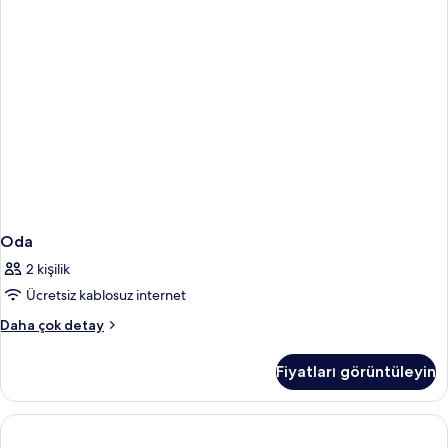
Engellilere
fotoğrafları
Uygun
görün
(Guest)
hakkında
daha
fazla
detay
Oda
2 kişilik
Ücretsiz kablosuz internet
Oda
Daha çok detay
hakkında
daha
Fiyatları görüntüleyin
fazla
detay