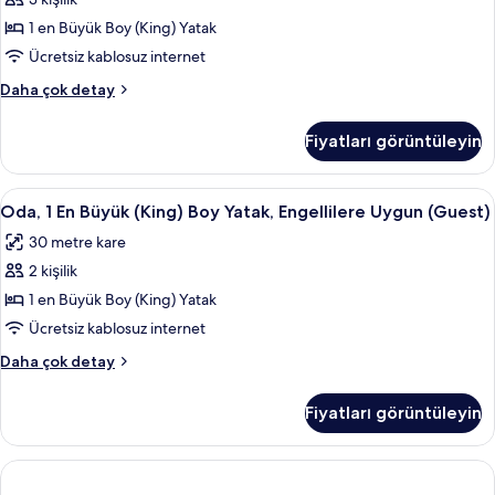
Odası
fazla
için
1 en Büyük Boy (King) Yatak
detay
tüm
Ücretsiz kablosuz internet
fotoğrafları
Süit,
Daha çok detay
görün
1
Yatak
Fiyatları görüntüleyin
Odası
hakkında
daha
Oda,
Oda, 1 En Büyük (King) Boy Yatak, Enge
6
fazla
Oda, 1 En Büyük (King) Boy Yatak, Engellilere Uygun (Guest)
1
detay
30 metre kare
En
2 kişilik
Büyük
(King)
1 en Büyük Boy (King) Yatak
Boy
Ücretsiz kablosuz internet
Yatak,
Oda,
Daha çok detay
Engellilere
1
Uygun
En
Fiyatları görüntüleyin
Büyük
(Guest)
(King)
için
Boy
tüm
Yatak,