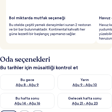
Bol miktarda mutfak seçeneği
Havuz 
Bu otelde çeşitli yemek deneyimleri sunan 2 restoran
Havuz ke
ve bir bar bulunmaktadır. Kontinental kahvaltı her
yudumlar
güne lezzetli bir başlangıç yapmanızı sağlar.
yüzebili
havuzund
Oda seçenekleri
Bu tarihler için müsaitliği kontrol et
Bu gece için müsaitliği kontrol et Ağu 8 - Ağu 9
Yarın için müsaitliği kontrol e
Bu gece
Yarın
Ağu 8 - Ağu 9
Ağu 9 - Ağu 10
Bu hafta sonu için müsaitliği kontrol et Ağu 14 - Ağu 16
Önümüzdeki hafta sonu için mü
Bu hafta sonu
Gelecek hafta sonu
Ağu 14 - Ağu 16
Ağu 21 - Ağu 23