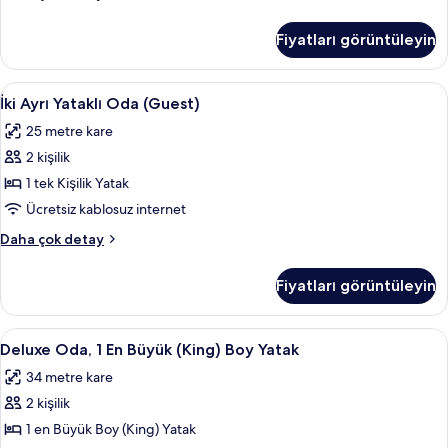
(Guest)
1
için
En
Fiyatları görüntüleyin
Büyük
tüm
(King)
fotoğrafları
Boy
İki
İki Ayrı Yataklı Oda (Guest) | Minibar, 
görün
4
Yatak
İki Ayrı Yataklı Oda (Guest)
Ayrı
(Guest)
25 metre kare
hakkında
Yataklı
daha
2 kişilik
Oda
fazla
(Guest)
1 tek Kişilik Yatak
detay
için
Ücretsiz kablosuz internet
tüm
İki
Daha çok detay
fotoğrafları
Ayrı
görün
Yataklı
Fiyatları görüntüleyin
Oda
(Guest)
hakkında
Deluxe
Deluxe Oda, 1 En Büyük (King) Boy Yata
22
daha
Deluxe Oda, 1 En Büyük (King) Boy Yatak
Oda,
fazla
34 metre kare
detay
1
2 kişilik
En
Büyük
1 en Büyük Boy (King) Yatak