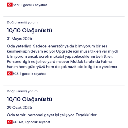
Berk, 1 gecelik seyahat
Doğrulanmış yorum
10/10 Olağanüstü
31 Mayıs 2026
Oda yeterliydi Sadece jeneratör ya da bilmiyorum bir ses
kesilmeksizin devam ediyor Upgrade için müsaitlikleri var mıydı
bilmiyorum ancak ücreti mukabil yapabileceklerini belirttiler.
Personel ilgili neşeli ve yardımsever Mutfak tarafında Fatma
hanım hem güleryüzü hem de çok nazik otelle ilgili de yardımcı
oldu. Havuz tarafı keyifli, havalimanı yakınlığı sebebi ile fiyat
ECE, 1 gecelik seyahat
performans oteli gibi değil ortalamanın üzerinde pahalı ancak
konaklaması çok konforluydu
Doğrulanmış yorum
10/10 Olağanüstü
29 Ocak 2026
Oda temiz, personel gayet iyi çalışıyor. Teşekkürler
YASAR, 1 gecelik seyahat