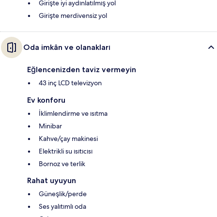
Girişte iyi aydınlatılmış yol
Girişte merdivensiz yol
Oda imkân ve olanakları
Eğlencenizden taviz vermeyin
43 inç LCD televizyon
Ev konforu
İklimlendirme ve ısıtma
Minibar
Kahve/çay makinesi
Elektrikli su ısıtıcısı
Bornoz ve terlik
Rahat uyuyun
Güneşlik/perde
Ses yalıtımlı oda