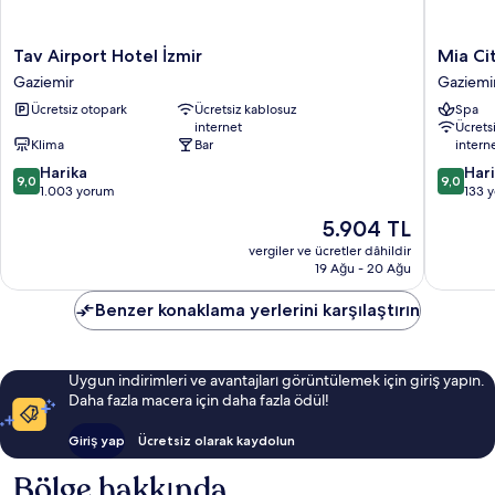
Tav
Mia
Tav Airport Hotel İzmir
Mia Ci
Airport
City
Gaziemir
Gaziemi
Hotel
Hotel
Ücretsiz otopark
Ücretsiz kablosuz
Spa
İzmir
Gaziemi
internet
Ücrets
Gaziemir
Klima
Bar
intern
10
10
Harika
Har
9,0
9,0
üzerinden
üzerind
1.003 yorum
133 
9.0,
9.0,
Güncel
5.904 TL
Harika,
Harika,
fiyat:
1.003
133
vergiler ve ücretler dâhildir
5.904 TL
19 Ağu - 20 Ağu
yorum
yorum
Benzer konaklama yerlerini karşılaştırın
Uygun indirimleri ve avantajları görüntülemek için giriş yapın.
Daha fazla macera için daha fazla ödül!
Giriş yap
Ücretsiz olarak kaydolun
Bölge hakkında