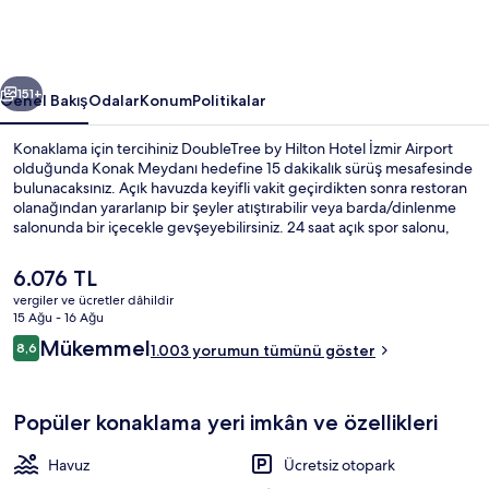
Airport
için
fotoğraf
ceki
Sonraki
galerisi
151+
Genel Bakış
Odalar
Konum
Politikalar
Konaklama için tercihiniz DoubleTree by Hilton Hotel İzmir Airport
olduğunda Konak Meydanı hedefine 15 dakikalık sürüş mesafesinde
bulunacaksınız. Açık havuzda keyifli vakit geçirdikten sonra restoran
olanağından yararlanıp bir şeyler atıştırabilir veya barda/dinlenme
salonunda bir içecekle gevşeyebilirsiniz. 24 saat açık spor salonu,
spor salonu ve teras diğer öne çıkan özellikler arasındadır.
Şu
6.076 TL
anki
vergiler ve ücretler dâhildir
fiyat
15 Ağu - 16 Ağu
Dış mekân
6.076 TL
Yorumlar
Mükemmel
8,6
1.003 yorumun tümünü göster
8,6/10
Popüler konaklama yeri imkân ve özellikleri
Havuz
Ücretsiz otopark