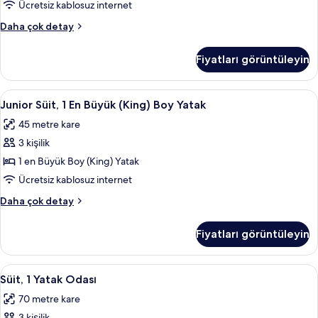
(King)
Ücretsiz kablosuz internet
Boy
Deluxe
Daha çok detay
Yatak
Oda,
için
1
Fiyatları görüntüleyin
En
tüm
Büyük
fotoğrafları
(King)
Junior
Junior Süit, 1 En Büyük (King) Boy Yata
görün
4
Boy
Junior Süit, 1 En Büyük (King) Boy Yatak
Süit,
Yatak
45 metre kare
hakkında
1
daha
3 kişilik
En
fazla
Büyük
1 en Büyük Boy (King) Yatak
detay
(King)
Ücretsiz kablosuz internet
Boy
Junior
Daha çok detay
Yatak
Süit,
için
1
Fiyatları görüntüleyin
En
tüm
Büyük
fotoğrafları
(King)
Süit,
Süit, 1 Yatak Odası | Oturma alanı | LC
görün
9
Boy
Süit, 1 Yatak Odası
1
Yatak
70 metre kare
hakkında
Yatak
daha
3 kişilik