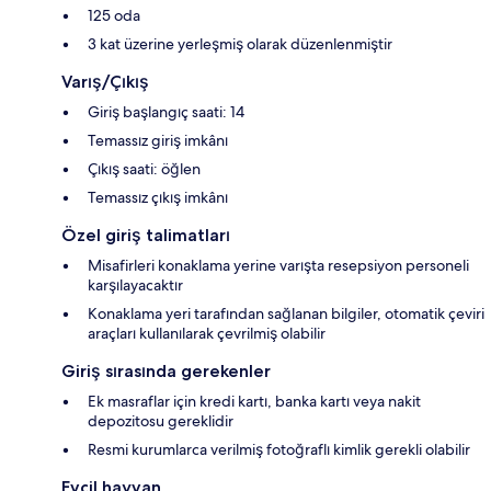
125 oda
3 kat üzerine yerleşmiş olarak düzenlenmiştir
Varış/Çıkış
Giriş başlangıç saati: 14
Temassız giriş imkânı
Çıkış saati: öğlen
Temassız çıkış imkânı
Özel giriş talimatları
Misafirleri konaklama yerine varışta resepsiyon personeli
karşılayacaktır
Konaklama yeri tarafından sağlanan bilgiler, otomatik çeviri
araçları kullanılarak çevrilmiş olabilir
Giriş sırasında gerekenler
Ek masraflar için kredi kartı, banka kartı veya nakit
depozitosu gereklidir
Resmi kurumlarca verilmiş fotoğraflı kimlik gerekli olabilir
Evcil hayvan