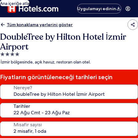
Ana içeriğe atla
Uygulamayı edinin
Tüm konaklama yerlerini göster
DoubleTree by Hilton Hotel İzmir
Airport
4.0
yıldızlı
İzmir bölgesinde, açık havuz, restoran olan otel.
konaklama
yeri
Fiyatların görüntüleneceği tarihleri seçin
Nereye?
Tarihler
Misafir sayısı