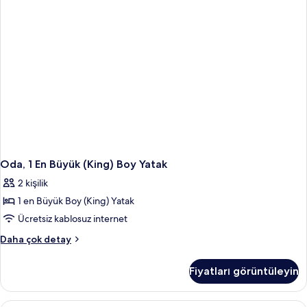
Oda, 1 En Büyük (King) Boy Yatak
2 kişilik
1 en Büyük Boy (King) Yatak
Ücretsiz kablosuz internet
Oda,
Daha çok detay
1
En
Fiyatları görüntüleyin
Büyük
(King)
Boy
Oda, Birden Çok Yatak | Minibar, odada