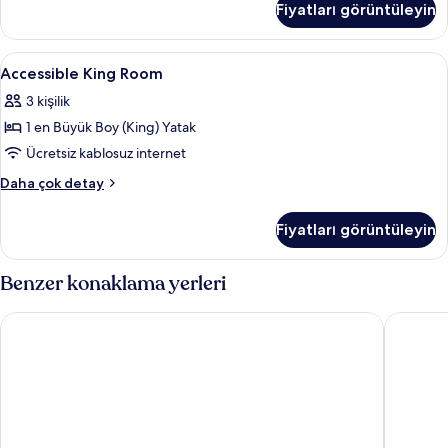
fotoğrafları
Fiyatları görüntüleyin
Tek
görün
Kişilik
Yatak
Accessible
Minibar, odada kasa, masa, dizüstü bilg
5
hakkında
Accessible King Room
King
daha
3 kişilik
fazla
Room
detay
1 en Büyük Boy (King) Yatak
için
tüm
Ücretsiz kablosuz internet
fotoğrafları
Accessible
Daha çok detay
görün
King
Room
Fiyatları görüntüleyin
hakkında
daha
fazla
Benzer konaklama yerleri
detay
Tav Airport Hotel İzmir
Mia City