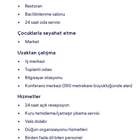
Restoran
Bar/dinlenme salonu
24 saat oda servisi
Çocuklarla seyahat etme
Market
Uzaktan çalışma
Iş merkezi
Toplantı odası
Bilgisayar istasyonu
Konferans merkezi (350 metrekare büyüklüğünde alan)
Hizmetler
24 saat açık resepsiyon
Kuru temizleme/çamaşır yıkama servisi
Valiz dolabı
Düğün organizasyonu hizmetleri
Birden fazla dil bilen personel