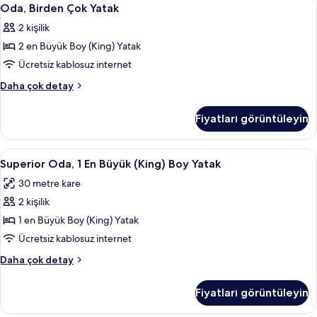
Oda,
5
Yatak
Oda, Birden Çok Yatak
Birden
hakkında
2 kişilik
daha
Çok
fazla
2 en Büyük Boy (King) Yatak
Yatak
detay
için
Ücretsiz kablosuz internet
tüm
Oda,
Daha çok detay
fotoğrafları
Birden
Çok
görün
Fiyatları görüntüleyin
Yatak
hakkında
daha
Superior
Superior Oda, 1 En Büyük (King) Boy Ya
4
fazla
Superior Oda, 1 En Büyük (King) Boy Yatak
Oda,
detay
30 metre kare
1
2 kişilik
En
Büyük
1 en Büyük Boy (King) Yatak
(King)
Ücretsiz kablosuz internet
Boy
Superior
Daha çok detay
Yatak
Oda,
için
1
Fiyatları görüntüleyin
En
tüm
Büyük