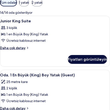
Odalar
Tüm odalar
1 yatak
2 yatak
için
mevcut
14/14 oda gösteriliyor
filtreler
Junior
Minibar, odada kasa, masa, dizüstü bilg
4
Junior King Suite
King
3 kişilik
Suite
1 en Büyük Boy (King) Yatak
için
tüm
Ücretsiz kablosuz internet
fotoğrafları
Junior
Daha çok detay
görün
King
Suite
Fiyatları görüntüleyin
hakkında
daha
fazla
Oda,
Oda, 1 En Büyük (King) Boy Yatak (Gues
6
detay
Oda, 1 En Büyük (King) Boy Yatak (Guest)
1
25 metre kare
En
2 kişilik
Büyük
(King)
1 en Büyük Boy (King) Yatak
Boy
Ücretsiz kablosuz internet
Yatak
Oda,
Daha çok detay