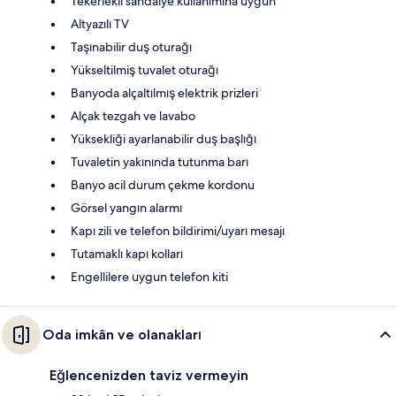
Tekerlekli sandalye kullanımına uygun
Altyazılı TV
Taşınabilir duş oturağı
Yükseltilmiş tuvalet oturağı
Banyoda alçaltılmış elektrik prizleri
Alçak tezgah ve lavabo
Yüksekliği ayarlanabilir duş başlığı
Tuvaletin yakınında tutunma barı
Banyo acil durum çekme kordonu
Görsel yangın alarmı
Kapı zili ve telefon bildirimi/uyarı mesajı
Tutamaklı kapı kolları
Engellilere uygun telefon kiti
Oda imkân ve olanakları
Eğlencenizden taviz vermeyin