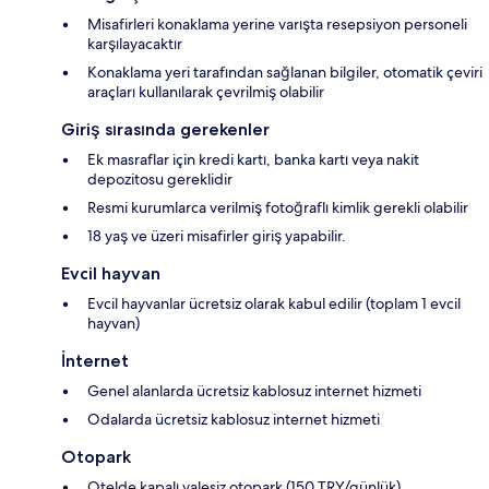
Misafirleri konaklama yerine varışta resepsiyon personeli
karşılayacaktır
Konaklama yeri tarafından sağlanan bilgiler, otomatik çeviri
araçları kullanılarak çevrilmiş olabilir
Giriş sırasında gerekenler
Ek masraflar için kredi kartı, banka kartı veya nakit
depozitosu gereklidir
Resmi kurumlarca verilmiş fotoğraflı kimlik gerekli olabilir
18 yaş ve üzeri misafirler giriş yapabilir.
Evcil hayvan
Evcil hayvanlar ücretsiz olarak kabul edilir (toplam 1 evcil
hayvan)
İnternet
Genel alanlarda ücretsiz kablosuz internet hizmeti
Odalarda ücretsiz kablosuz internet hizmeti
Otopark
Otelde kapalı valesiz otopark (150 TRY/günlük)