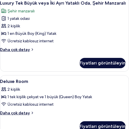
7
Luxury Tek Büyük veya İki Ayrı Yataklı Oda, Şehir Manzaralı
Tek
Şehir manzaralı
Büyük
1 yatak odası
veya
İki
2 kişilik
Ayrı
1 en Büyük Boy (King) Yatak
Yataklı
Ücretsiz kablosuz internet
Oda,
Luxury
Daha çok detay
Şehir
Tek
Manzaralı
Büyük
Fiyatları görüntüleyin
veya
için
İki
tüm
Ayrı
Deluxe
Kaliteli yatak takımı, kuştüyü yorgan, 
fotoğrafları
1
Yataklı
Deluxe Room
Room
görün
Oda,
2 kişilik
Şehir
için
Manzaralı
1 tek kişilik çekyat ve 1 büyük (Queen) Boy Yatak
tüm
hakkında
fotoğrafları
Ücretsiz kablosuz internet
daha
görün
fazla
Deluxe
Daha çok detay
detay
Room
hakkında
Fiyatları görüntüleyin
daha