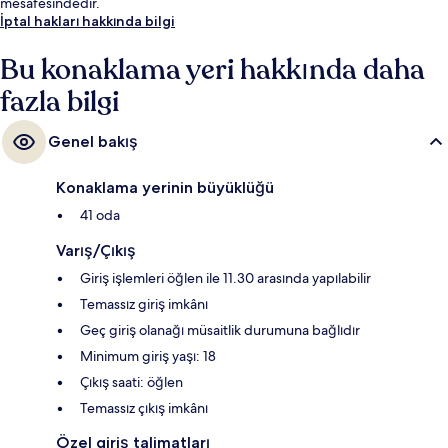
mesafesindedir.
İptal hakları hakkında bilgi
Bu konaklama yeri hakkında daha
fazla bilgi
Genel bakış
Konaklama yerinin büyüklüğü
41 oda
Varış/Çıkış
Giriş işlemleri öğlen ile 11.30 arasında yapılabilir
Temassız giriş imkânı
Geç giriş olanağı müsaitlik durumuna bağlıdır
Minimum giriş yaşı: 18
Çıkış saati: öğlen
Temassız çıkış imkânı
Özel giriş talimatları