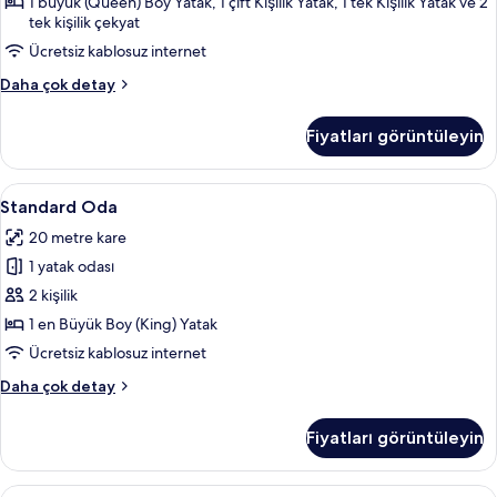
1 büyük (Queen) Boy Yatak, 1 çift Kişilik Yatak, 1 tek Kişilik Yatak ve 2
için
tek kişilik çekyat
tüm
Ücretsiz kablosuz internet
fotoğrafları
Business
Daha çok detay
görün
Süit,
Birden
Fiyatları görüntüleyin
Çok
Yatak,
Şehir
Standard
Standard Oda | Kaliteli yatak takımı, 
2
Manzaralı
Standard Oda
Oda
hakkında
20 metre kare
daha
için
fazla
1 yatak odası
tüm
detay
fotoğrafları
2 kişilik
görün
1 en Büyük Boy (King) Yatak
Ücretsiz kablosuz internet
Standard
Daha çok detay
Oda
hakkında
Fiyatları görüntüleyin
daha
fazla
detay
Luxury
Luxury Tek Büyük veya İki Ayrı Yataklı 