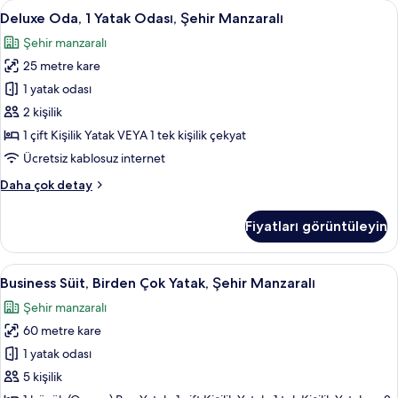
Deluxe
Deluxe Oda, 1 Yatak Odası, Şehir Manzar
6
Çok
Deluxe Oda, 1 Yatak Odası, Şehir Manzaralı
Oda,
Yatak,
Şehir manzaralı
Şehir
1
Manzaralı
25 metre kare
Yatak
hakkında
Odası,
1 yatak odası
daha
Şehir
fazla
2 kişilik
detay
Manzaralı
1 çift Kişilik Yatak VEYA 1 tek kişilik çekyat
için
Ücretsiz kablosuz internet
tüm
Deluxe
Daha çok detay
fotoğrafları
Oda,
görün
1
Fiyatları görüntüleyin
Yatak
Odası,
Şehir
Business
Business Süit, Birden Çok Yatak, Şehir 
6
Manzaralı
Business Süit, Birden Çok Yatak, Şehir Manzaralı
Süit,
hakkında
Şehir manzaralı
daha
Birden
fazla
60 metre kare
Çok
detay
Yatak,
1 yatak odası
Şehir
5 kişilik
Manzaralı