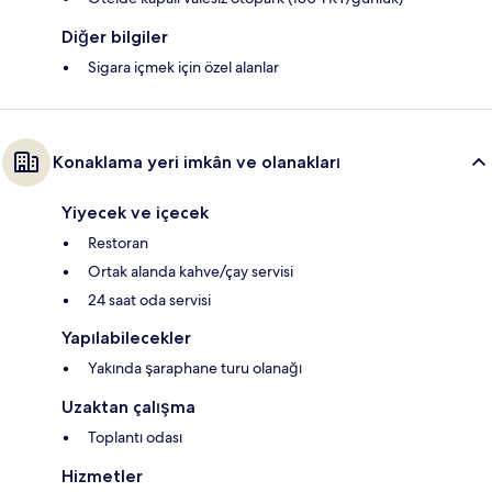
Diğer bilgiler
Sigara içmek için özel alanlar
Konaklama yeri imkân ve olanakları
Yiyecek ve içecek
Restoran
Ortak alanda kahve/çay servisi
24 saat oda servisi
Yapılabilecekler
Yakında şaraphane turu olanağı
Uzaktan çalışma
Toplantı odası
Hizmetler