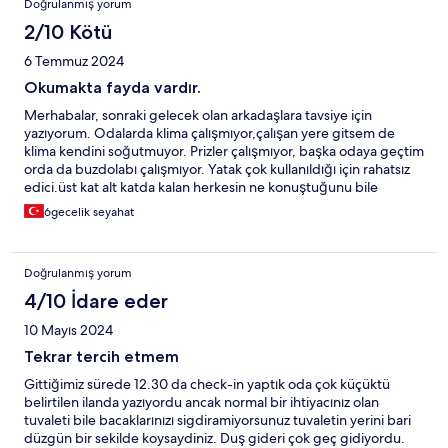
Doğrulanmış yorum
2/10 Kötü
6 Temmuz 2024
Okumakta fayda vardır.
Merhabalar, sonraki gelecek olan arkadaşlara tavsiye için
yazıyorum. Odalarda klima çalışmıyor,çalışan yere gitsem de
klima kendini soğutmuyor. Prizler çalışmıyor, başka odaya geçtim
orda da buzdolabı çalışmıyor. Yatak çok kullanıldığı için rahatsız
edici.üst kat alt katda kalan herkesin ne konuştuğunu bile
duyabilirsiniz. Nezaketin olmadığı bi yer. Umarım hizmet vermek
6gecelik seyahat
için bu söylediklerimi düzeltirler.
Doğrulanmış yorum
4/10 İdare eder
10 Mayıs 2024
Tekrar tercih etmem
Gittiğimiz sürede 12.30 da check-in yaptık oda çok küçüktü
belirtilen ilanda yazıyordu ancak normal bir ihtiyacınız olan
tuvaleti bile bacaklarınızı sigdiramiyorsunuz tuvaletin yerini bari
düzgün bir sekilde koysaydiniz. Duş gideri çok geç gidiyordu.