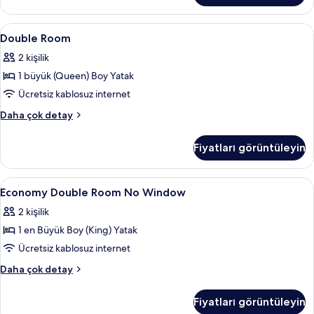
fazla
detay
Double
Kaliteli yatak takımı, kuştüyü yorgan, 
2
Double Room
Room
2 kişilik
için
1 büyük (Queen) Boy Yatak
tüm
fotoğrafları
Ücretsiz kablosuz internet
görün
Double
Daha çok detay
Room
hakkında
Fiyatları görüntüleyin
daha
fazla
detay
Economy
Kaliteli yatak takımı, kuştüyü yorgan, 
4
Economy Double Room No Window
Double
2 kişilik
Room
1 en Büyük Boy (King) Yatak
No
Window
Ücretsiz kablosuz internet
için
Economy
Daha çok detay
tüm
Double
Room
fotoğrafları
Fiyatları görüntüleyin
No
görün