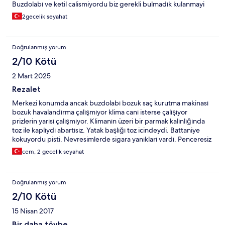
Buzdolabı ve ketil calismiyordu biz gerekli bulmadık kulanmayi
genelde dışarıda oldugumuzdan. Gittiğimiz zaman yağmurlu ve
2gecelik seyahat
soğuktu o yüzden batineyeye ihtiyaç duyduk dolapta olan
bataniyede kocaman yanık delikleri vardı. Odalar arası ses
geçirgenliği çok fazlaydı. 3 gün kalacağımız için temizlik servisini
Doğrulanmış yorum
cagirmadik bir yorum yapamicam. Genel olarak çok kötüydü
uyumak için bile tercih verilmezdi beklentiz çok yüksek değildi
2/10 Kötü
ancak bu şekilde olacağını da bilemezdik
2 Mart 2025
Rezalet
Merkezi konumda ancak buzdolabı bozuk saç kurutma makinası
bozuk havalandırma çalışmıyor klima canı isterse çalışıyor
prizlerin yarısı çalışmıyor. Klimanın üzeri bir parmak kalınlığında
toz ile kaplıydı abartısız. Yatak başlığı toz icindeydi. Battaniye
kokuyordu pisti. Nevresimlerde sigara yanıkları vardı. Penceresiz
oda havalandırma da çalışmadığı icin gece oksijenimiz bitti ve
cem, 2 gecelik seyahat
kapıyı açıp havalanmasını bekledik. Yan odalarda yabancılar
kalıyordu ve geç saatlere kadar bağırarak konuştular duvara
vurduk susmadılar. Sabit telefondan lobiyi aramak istedik telefon
Doğrulanmış yorum
da çalışmıyordu. Burayı özellikle otoparkı var yazdığı icin tercih
ettik otele gelince otopark girişi göremeyince arayıp sorduk ve
2/10 Kötü
otopark olmadığını söylediler. Civarda ücretli otopark varmış biz
15 Nisan 2017
akıl edememişiz ama otelin özelliklerinde otopark var yazıyor
fakat yok herhangi bir otoparka bırakacaksınız arabayı. Kendinize
Bir daha tövbe