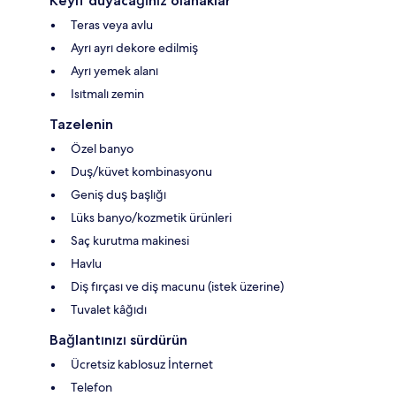
Keyif duyacağınız olanaklar
Teras veya avlu
Ayrı ayrı dekore edilmiş
Ayrı yemek alanı
Isıtmalı zemin
Tazelenin
Özel banyo
Duş/küvet kombinasyonu
Geniş duş başlığı
Lüks banyo/kozmetik ürünleri
Saç kurutma makinesi
Havlu
Diş fırçası ve diş macunu (istek üzerine)
Tuvalet kâğıdı
Bağlantınızı sürdürün
Ücretsiz kablosuz İnternet
Telefon