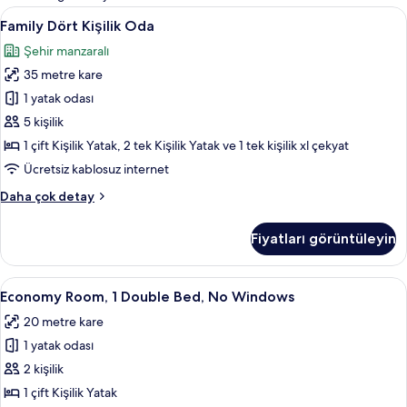
filtreler
Family
Family Dört Kişilik Oda | Kaliteli yata
4
Family Dört Kişilik Oda
Dört
Şehir manzaralı
Kişilik
35 metre kare
Oda
için
1 yatak odası
tüm
5 kişilik
fotoğrafları
1 çift Kişilik Yatak, 2 tek Kişilik Yatak ve 1 tek kişilik xl çekyat
görün
Ücretsiz kablosuz internet
Family
Daha çok detay
Dört
Kişilik
Fiyatları görüntüleyin
Oda
hakkında
daha
Economy
Economy Room, 1 Double Bed, No Window
7
fazla
Economy Room, 1 Double Bed, No Windows
Room,
detay
20 metre kare
1
1 yatak odası
Double
Bed,
2 kişilik
No
1 çift Kişilik Yatak