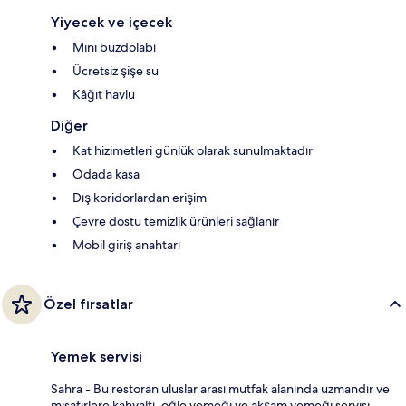
Yiyecek ve içecek
Mini buzdolabı
Ücretsiz şişe su
Kâğıt havlu
Diğer
Kat hizimetleri günlük olarak sunulmaktadır
Odada kasa
Dış koridorlardan erişim
Çevre dostu temizlik ürünleri sağlanır
Mobil giriş anahtarı
Özel fırsatlar
Yemek servisi
Sahra - Bu restoran uluslar arası mutfak alanında uzmandır ve
misafirlere kahvaltı, öğle yemeği ve akşam yemeği servisi