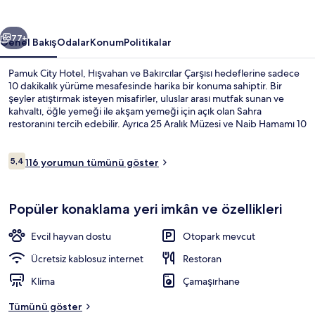
ceki
Sonraki
77+
Genel Bakış
Odalar
Konum
Politikalar
Pamuk City Hotel, Hışvahan ve Bakırcılar Çarşısı hedeflerine sadece
10 dakikalık yürüme mesafesinde harika bir konuma sahiptir. Bir
şeyler atıştırmak isteyen misafirler, uluslar arası mutfak sunan ve
kahvaltı, öğle yemeği ile akşam yemeği için açık olan Sahra
restoranını tercih edebilir. Ayrıca 25 Aralık Müzesi ve Naib Hamamı 10
dakikalık yürüme mesafesindedir.
Yorumlar
5,4
116 yorumun tümünü göster
5,4/10
Family Dört Kişilik Oda | Kaliteli yata
Popüler konaklama yeri imkân ve özellikleri
Evcil hayvan dostu
Otopark mevcut
Ücretsiz kablosuz internet
Restoran
Klima
Çamaşırhane
Tümünü göster