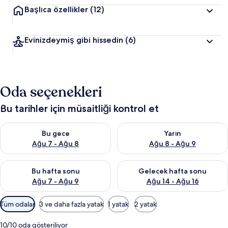
Başlıca özellikler
(12)
Evinizdeymiş gibi hissedin
(6)
Oda seçenekleri
Bu tarihler için müsaitliği kontrol et
Bu gece için müsaitliği kontrol et Ağu 7 - Ağu 8
Yarın için müsaitliği kontrol e
Bu gece
Yarın
Ağu 7 - Ağu 8
Ağu 8 - Ağu 9
Bu hafta sonu için müsaitliği kontrol et Ağu 7 - Ağu 9
Önümüzdeki hafta sonu için müs
Bu hafta sonu
Gelecek hafta sonu
Ağu 7 - Ağu 9
Ağu 14 - Ağu 16
Odalar
Tüm odalar
3 ve daha fazla yatak
1 yatak
2 yatak
için
mevcut
10/10 oda gösteriliyor