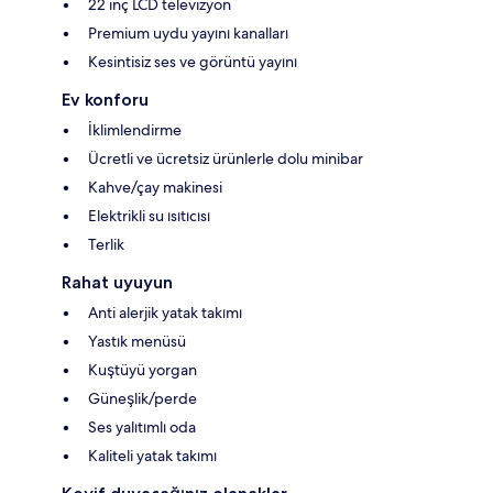
22 inç LCD televizyon
Premium uydu yayını kanalları
Kesintisiz ses ve görüntü yayını
Ev konforu
İklimlendirme
Ücretli ve ücretsiz ürünlerle dolu minibar
Kahve/çay makinesi
Elektrikli su ısıtıcısı
Terlik
Rahat uyuyun
Anti alerjik yatak takımı
Yastık menüsü
Kuştüyü yorgan
Güneşlik/perde
Ses yalıtımlı oda
Kaliteli yatak takımı