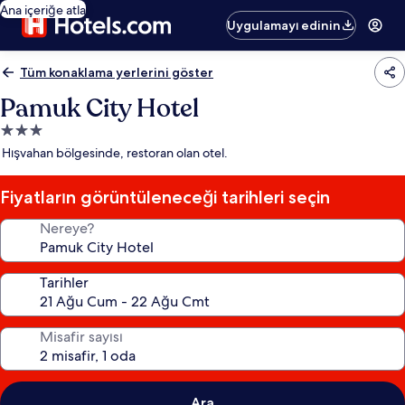
Ana içeriğe atla
Uygulamayı edinin
Tüm konaklama yerlerini göster
Pamuk City Hotel
3.0
yıldızlı
Hışvahan bölgesinde, restoran olan otel.
konaklama
yeri
Fiyatların görüntüleneceği tarihleri seçin
Nereye?
Tarihler
Misafir sayısı
Ara