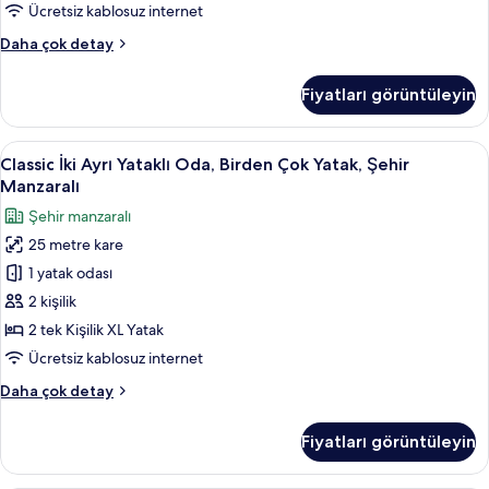
Windows
Ücretsiz kablosuz internet
için
Economy
Daha çok detay
tüm
Room,
fotoğrafları
1
Fiyatları görüntüleyin
Double
görün
Bed,
No
Classic
Classic İki Ayrı Yataklı Oda, Birden Ço
8
Windows
Classic İki Ayrı Yataklı Oda, Birden Çok Yatak, Şehir
İki
hakkında
Manzaralı
daha
Ayrı
Şehir manzaralı
fazla
Yataklı
detay
25 metre kare
Oda,
1 yatak odası
Birden
Çok
2 kişilik
Yatak,
2 tek Kişilik XL Yatak
Şehir
Ücretsiz kablosuz internet
Manzaralı
Classic
Daha çok detay
için
İki
tüm
Ayrı
Fiyatları görüntüleyin
Yataklı
fotoğrafları
Oda,
görün
Birden