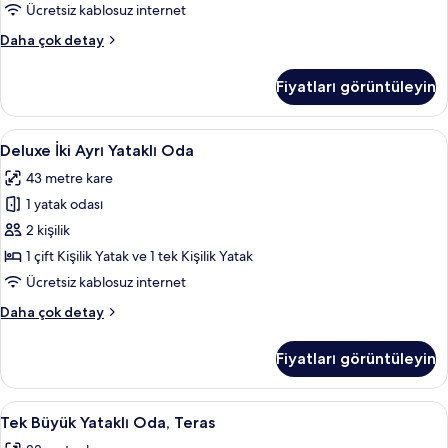
tüm
Ücretsiz kablosuz internet
fotoğrafları
Deluxe
Daha çok detay
görün
Tek
Büyük
Fiyatları görüntüleyin
Yataklı
Oda
hakkında
Deluxe
Kuştüyü yorgan, ücretsiz minibar, masa,
5
daha
Deluxe İki Ayrı Yataklı Oda
İki
fazla
43 metre kare
detay
Ayrı
1 yatak odası
Yataklı
Oda
2 kişilik
için
1 çift Kişilik Yatak ve 1 tek Kişilik Yatak
tüm
Ücretsiz kablosuz internet
fotoğrafları
Deluxe
Daha çok detay
görün
İki
Ayrı
Fiyatları görüntüleyin
Yataklı
Oda
hakkında
Tek
Tek Büyük Yataklı Oda, Teras | Kuştüyü 
4
daha
Tek Büyük Yataklı Oda, Teras
Büyük
fazla