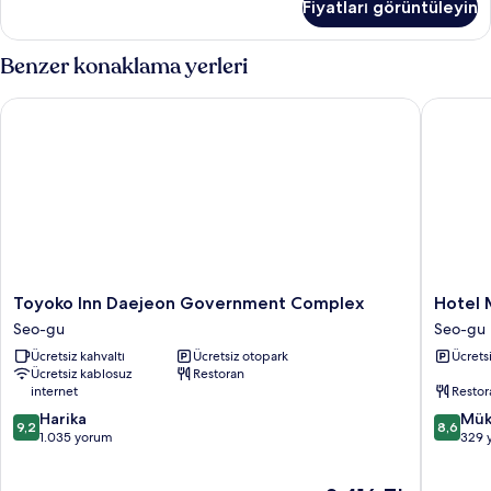
Fiyatları görüntüleyin
daha
fazla
detay
Benzer konaklama yerleri
Toyoko Inn Daejeon Government Complex
Hotel M
Toyoko
Hotel
Toyoko Inn Daejeon Government Complex
Hotel 
Inn
March
Seo-gu
Seo-gu
Daejeon
Seo-
Ücretsiz kahvaltı
Ücretsiz otopark
Ücrets
Government
gu
Ücretsiz kablosuz
Restoran
Complex
internet
Restor
Seo-
10
10
gu
Harika
Mük
9,2
8,6
üzerinden
üzerind
1.035 yorum
329 
9.2,
8.6,
Harika,
Mükemm