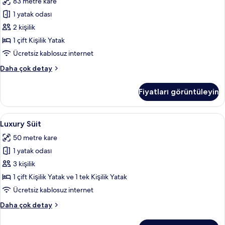
83 metre kare
detay
Yataklı
1 yatak odası
Oda,
Teras
2 kişilik
için
1 çift Kişilik Yatak
tüm
Ücretsiz kablosuz internet
fotoğrafları
Tek
Daha çok detay
görün
Büyük
Yataklı
Fiyatları görüntüleyin
Oda,
Teras
hakkında
Luxury
Luxury Süit | Kuştüyü yorgan, ücretsiz 
4
daha
Luxury Süit
Süit
fazla
50 metre kare
detay
için
1 yatak odası
tüm
fotoğrafları
3 kişilik
görün
1 çift Kişilik Yatak ve 1 tek Kişilik Yatak
Ücretsiz kablosuz internet
Luxury
Daha çok detay
Süit
hakkında