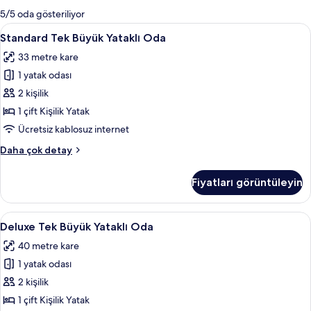
mevcut
5/5 oda gösteriliyor
filtreler
Standard
Kuştüyü yorgan, ücretsiz minibar, masa,
7
Standard Tek Büyük Yataklı Oda
Tek
33 metre kare
Büyük
1 yatak odası
Yataklı
Oda
2 kişilik
için
1 çift Kişilik Yatak
tüm
Ücretsiz kablosuz internet
fotoğrafları
Standard
Daha çok detay
görün
Tek
Büyük
Fiyatları görüntüleyin
Yataklı
Oda
hakkında
Deluxe
Deluxe Tek Büyük Yataklı Oda | Kuştüyü
6
daha
Deluxe Tek Büyük Yataklı Oda
Tek
fazla
40 metre kare
detay
Büyük
1 yatak odası
Yataklı
Oda
2 kişilik
için
1 çift Kişilik Yatak