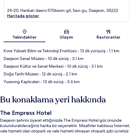
29-20, Hanbat-daero 570beon-gil, Seo-gu, Daejeon, 35222
Haritada göster
Harita
Yakındakiler
Ulaşım
Restoranlar
Kore Yüksek Bilim ve Teknoloji Enstitüsü
- 13 dk yürüyüş
- 1.1 km
Daejeon Sanat Müzesi
- 10 dk sürüş
- 3.1 km
Daejeon Kültür ve Sanat Merkezi
- 10 dk sürüş
- 3.1 km
Doğa Tarihi Müzesi
- 12 dk sürüş
- 2.1 km
Yuseong Kaplıcaları
- 13 dk sürüş
- 3.6 km
Bu konaklama yeri hakkında
The Empress Hotel
Daejeon şehrini ziyaret ettiğinizde The Empress Hotel göz önünde
bulundurabileceğiniz harika bir seçenektir. Misafirler kablosuz İnternet,
vale hizmeti olan otopark ve vale hizmeti olmayan otopark gibi ücretsiz