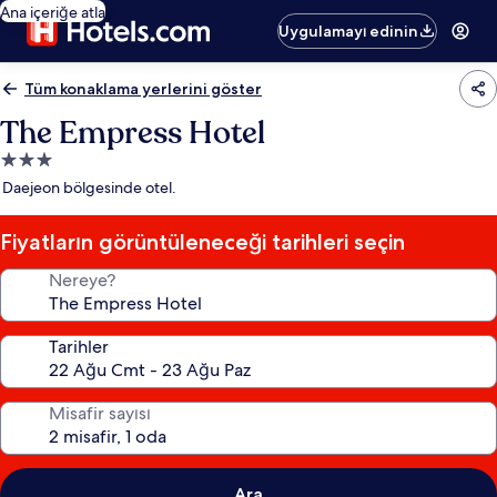
Ana içeriğe atla
Uygulamayı edinin
Tüm konaklama yerlerini göster
The Empress Hotel
3.0
yıldızlı
Daejeon bölgesinde otel.
konaklama
yeri
Fiyatların görüntüleneceği tarihleri seçin
Nereye?
Tarihler
Misafir sayısı
Ara