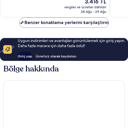
Güncel
3.416 TL
1.035
329
fiyat:
yorum
yorum
vergiler ve ücretler dâhildir
3.416 TL
28 Ağu - 29 Ağu
Benzer konaklama yerlerini karşılaştırın
Uygun indirimleri ve avantajları görüntülemek için giriş yapın.
Daha fazla macera için daha fazla ödül!
Giriş yap
Ücretsiz olarak kaydolun
Bölge hakkında