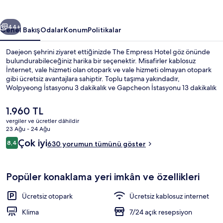
ceki
Sonraki
44+
Genel Bakış
Odalar
Konum
Politikalar
Daejeon şehrini ziyaret ettiğinizde The Empress Hotel göz önünde
bulundurabileceğiniz harika bir seçenektir. Misafirler kablosuz
İnternet, vale hizmeti olan otopark ve vale hizmeti olmayan otopark
gibi ücretsiz avantajlara sahiptir. Toplu taşıma yakındadır,
Wolpyeong İstasyonu 3 dakikalık ve Gapcheon İstasyonu 13 dakikalık
yürüme mesafesinde bulunur.
Şu
1.960 TL
anki
vergiler ve ücretler dâhildir
fiyat
23 Ağu - 24 Ağu
Deluxe Tek Büyük Yataklı Oda | Kuştüyü
1.960 TL
Yorumlar
Çok iyi
8,4
630 yorumun tümünü göster
8,4/10
Popüler konaklama yeri imkân ve özellikleri
Ücretsiz otopark
Ücretsiz kablosuz internet
Klima
7/24 açık resepsiyon