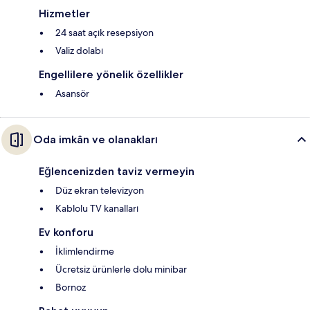
Hizmetler
24 saat açık resepsiyon
Valiz dolabı
Engellilere yönelik özellikler
Asansör
Oda imkân ve olanakları
Eğlencenizden taviz vermeyin
Düz ekran televizyon
Kablolu TV kanalları
Ev konforu
İklimlendirme
Ücretsiz ürünlerle dolu minibar
Bornoz