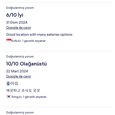
Doğrulanmış yorum
6/10 İyi
31 Ekim 2024
Google ile çevir
Good location with many eateries options
EUNJU, 1 gecelik seyahat
Doğrulanmış yorum
10/10 Olağanüstü
22 Mart 2024
Google ile çevir
좋아요
깨끗하고 조식도 굿굿
YongJu, 1 gecelik seyahat
Doğrulanmış yorum