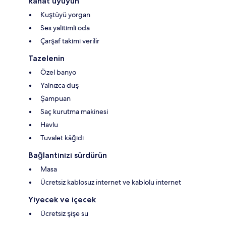
Rahat uyuyun
Kuştüyü yorgan
Ses yalıtımlı oda
Çarşaf takımı verilir
Tazelenin
Özel banyo
Yalnızca duş
Şampuan
Saç kurutma makinesi
Havlu
Tuvalet kâğıdı
Bağlantınızı sürdürün
Masa
Ücretsiz kablosuz internet ve kablolu internet
Yiyecek ve içecek
Ücretsiz şişe su