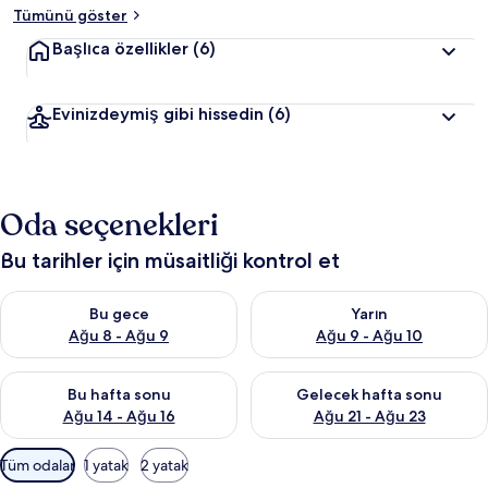
Tümünü göster
Başlıca özellikler
(6)
Evinizdeymiş gibi hissedin
(6)
Oda seçenekleri
Bu tarihler için müsaitliği kontrol et
Bu gece için müsaitliği kontrol et Ağu 8 - Ağu 9
Yarın için müsaitliği kontrol e
Bu gece
Yarın
Ağu 8 - Ağu 9
Ağu 9 - Ağu 10
Bu hafta sonu için müsaitliği kontrol et Ağu 14 - Ağu 16
Önümüzdeki hafta sonu için mü
Bu hafta sonu
Gelecek hafta sonu
Ağu 14 - Ağu 16
Ağu 21 - Ağu 23
Odalar
Tüm odalar
1 yatak
2 yatak
için