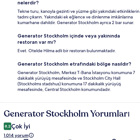
nelerdir?
Tekne turu, kanoyla gezinti ve yüzme gibi yakındaki etkinliklerin
tadını çıkarın. Yakındaki ek eğlence ve dinlenme imkânlarına
kumarhane dahildir. Generator Stockholm ayrıca 2 bar sunar.
Generator Stockholm içinde veya yakınında
restoran var mı?
Evet. Otelde Hilma adlı bir restoran bulunmaktadır.
Generator Stockholm etrafındaki bölge nasıldır?
Generator Stockholm, Merkez T-Bana İstasyonu konumuna 7
dakikalık yürüyüş mesafesinde ve Stockholm City Hall
(Stockholms stadshus) konumuna 17 dakikalık yürüyüş
mesafesinde, Central Stockholm konumundadır.
Generator Stockholm Yorumları
Yorumlar
Çok İyi
8,2
1.014 yorum