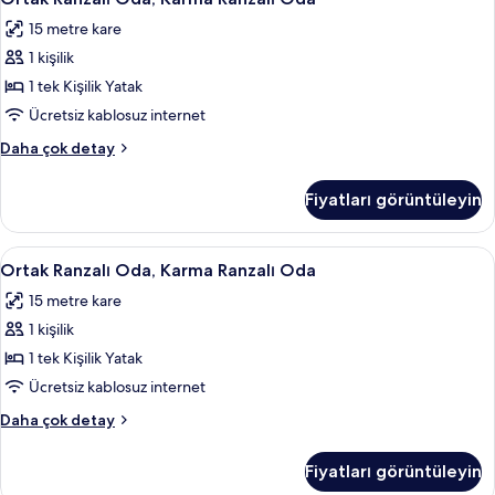
Ranzalı
detay
15 metre kare
Oda,
1 kişilik
Karma
Ranzalı
1 tek Kişilik Yatak
Oda
Ücretsiz kablosuz internet
için
Ortak
Daha çok detay
tüm
Ranzalı
fotoğrafları
Oda,
Fiyatları görüntüleyin
Karma
görün
Ranzalı
Oda
Ortak
Ütü/ütü masası, ücretsiz kablosuz İnte
6
hakkında
Ortak Ranzalı Oda, Karma Ranzalı Oda
Ranzalı
daha
15 metre kare
fazla
Oda,
detay
1 kişilik
Karma
Ranzalı
1 tek Kişilik Yatak
Oda
Ücretsiz kablosuz internet
için
Ortak
Daha çok detay
tüm
Ranzalı
fotoğrafları
Oda,
Fiyatları görüntüleyin
Karma
görün