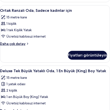
Ranzalı
Oda
Ortak
Ütü/ütü masası, ücretsiz kablosuz İnte
7
hakkında
Ortak Ranzalı Oda, Sadece kadınlar için
Ranzalı
daha
15 metre kare
fazla
Oda,
detay
1 kişilik
Sadece
kadınlar
1 tek Kişilik Yatak
için
Ücretsiz kablosuz internet
için
Ortak
Daha çok detay
tüm
Ranzalı
fotoğrafları
Oda,
Fiyatları görüntüleyin
Sadece
görün
kadınlar
için
Deluxe
Ütü/ütü masası, ücretsiz kablosuz İnte
6
hakkında
Deluxe Tek Büyük Yataklı Oda, 1 En Büyük (King) Boy Yatak
Tek
daha
15 metre kare
fazla
Büyük
detay
1 yatak odası
Yataklı
Oda,
2 kişilik
1
1 en Büyük Boy (King) Yatak
En
Ücretsiz kablosuz internet
Büyük