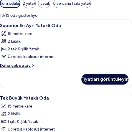
Odalar
Tüm odalar
2 yatak
1 yatak
3 ve daha fazla yatak
için
mevcut
13/13 oda gösteriliyor
filtreler
Superior
Superior İki Ayrı Yataklı Oda | Ütü/ütü
6
Superior İki Ayrı Yataklı Oda
İki
15 metre kare
Ayrı
2 kişilik
Yataklı
Oda
2 tek Kişilik Yatak
için
Ücretsiz kablosuz internet
tüm
Superior
Daha çok detay
fotoğrafları
İki
görün
Ayrı
Fiyatları görüntüleyin
Yataklı
Oda
hakkında
Tek
Tek Büyük Yataklı Oda | Ütü/ütü masası
7
daha
Tek Büyük Yataklı Oda
Büyük
fazla
15 metre kare
detay
Yataklı
2 kişilik
Oda
için
1 çift Kişilik Yatak
tüm
Ücretsiz kablosuz internet