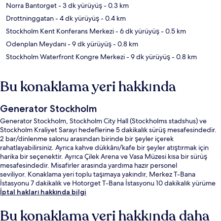
Norra Bantorget
- 3 dk yürüyüş
- 0.3 km
Drottninggatan
- 4 dk yürüyüş
- 0.4 km
Stockholm Kent Konferans Merkezi
- 6 dk yürüyüş
- 0.5 km
Odenplan Meydanı
- 9 dk yürüyüş
- 0.8 km
Stockholm Waterfront Kongre Merkezi
- 9 dk yürüyüş
- 0.8 km
Bu konaklama yeri hakkında
Generator Stockholm
Generator Stockholm, Stockholm City Hall (Stockholms stadshus) ve
Stockholm Kraliyet Sarayı hedeflerine 5 dakikalık sürüş mesafesindedir.
2 bar/dinlenme salonu arasından birinde bir şeyler içerek
rahatlayabilirsiniz. Ayrıca kahve dükkânı/kafe bir şeyler atıştırmak için
harika bir seçenektir. Ayrıca Çilek Arena ve Vasa Müzesi kısa bir sürüş
mesafesindedir. Misafirler arasında yardıma hazır personel
seviliyor. Konaklama yeri toplu taşımaya yakındır, Merkez T-Bana
İstasyonu 7 dakikalık ve Hotorget T-Bana İstasyonu 10 dakikalık yürüme
mesafesindedir.
İptal hakları hakkında bilgi
Bu konaklama yeri hakkında daha