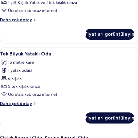
fotoğrafları
1 çift Kişilik Yatak ve 1 tek kişilik ranza
görün
Ücretsiz kablosuz internet
Family
Daha çok detay
Oda
hakkında
Fiyatları görüntüleyin
daha
fazla
detay
Tek
Ütü/ütü masası, ücretsiz kablosuz İnte
7
Tek Büyük Yataklı Oda
Büyük
15 metre kare
Yataklı
1 yatak odası
Oda
için
6 kişilik
tüm
3 tek kişilik ranza
fotoğrafları
Ücretsiz kablosuz internet
görün
Tek
Daha çok detay
Büyük
Yataklı
Fiyatları görüntüleyin
Oda
hakkında
daha
Ortak
Ütü/ütü masası, ücretsiz kablosuz İnte
5
fazla
Ortak Ranzalı Oda, Karma Ranzalı Oda