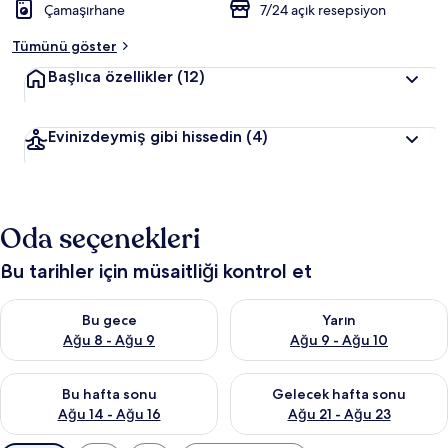
Çamaşırhane
7/24 açık resepsiyon
Tümünü göster
Başlıca özellikler
(12)
Evinizdeymiş gibi hissedin
(4)
Oda seçenekleri
Bu tarihler için müsaitliği kontrol et
Bu gece için müsaitliği kontrol et Ağu 8 - Ağu 9
Yarın için müsaitliği kontrol e
Bu gece
Yarın
Ağu 8 - Ağu 9
Ağu 9 - Ağu 10
Bu hafta sonu için müsaitliği kontrol et Ağu 14 - Ağu 16
Önümüzdeki hafta sonu için mü
Bu hafta sonu
Gelecek hafta sonu
Ağu 14 - Ağu 16
Ağu 21 - Ağu 23