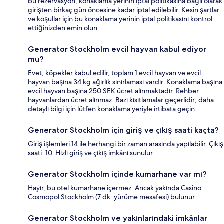
bu rezervasyon, konaklama yerinin iptal politikasına bağlı olarak
girişten birkaç gün öncesine kadar iptal edilebilir. Kesin şartlar
ve koşullar için bu konaklama yerinin iptal politikasını kontrol
ettiğinizden emin olun.
Generator Stockholm evcil hayvan kabul ediyor
mu?
Evet, köpekler kabul edilir, toplam 1 evcil hayvan ve evcil
hayvan başına 34 kg ağırlık sınırlaması vardır. Konaklama başına
evcil hayvan başına 250 SEK ücret alınmaktadır. Rehber
hayvanlardan ücret alınmaz. Bazı kısıtlamalar geçerlidir; daha
detaylı bilgi için lütfen konaklama yeriyle irtibata geçin.
Generator Stockholm için giriş ve çıkış saati kaçta?
Giriş işlemleri 14 ile herhangi bir zaman arasında yapılabilir. Çıkış
saati: 10. Hızlı giriş ve çıkış imkânı sunulur.
Generator Stockholm içinde kumarhane var mı?
Hayır, bu otel kumarhane içermez. Ancak yakında Casino
Cosmopol Stockholm (7 dk. yürüme mesafesi) bulunur.
Generator Stockholm ve yakınlarındaki imkânlar