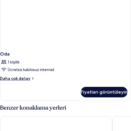
Oda
1 kişilik
Ücretsiz kablosuz internet
Oda
Daha çok detay
hakkında
daha
Fiyatları görüntüleyin
fazla
detay
Benzer konaklama yerleri
Scandic Go, Sankt Eriksgatan 20
Courtyar