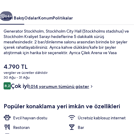
ceki
Sonraki
64+
Genel Bakış
Odalar
Konum
Politikalar
Generator Stockholm, Stockholm City Hall (Stockholms stadshus) ve
Stockholm Kraliyet Sarayı hedeflerine 5 dakikalık sürüş
mesafesindedir. 2 bar/dinlenme salonu arasından birinde bir şeyler
içerek rahatlayabilirsiniz. Ayrıca kahve dükkânı/kafe bir şeyler
atıştırmak için harika bir seçenektir. Ayrıca Çilek Arena ve Vasa
Müzesi kısa bir sürüş mesafesindedir. Misafirler arasında yardıma
hazır personel seviliyor. Konaklama yeri toplu taşımaya yakındır,
Şu
4.790 TL
Merkez T-Bana İstasyonu 7 dakikalık ve Hotorget T-Bana İstasyonu
anki
vergiler ve ücretler dâhildir
10 dakikalık yürüme mesafesindedir.
fiyat
30 Ağu - 31 Ağu
Lobi
4.790 TL
Yorumlar
Çok iyi
8,2
1.014 yorumun tümünü göster
8,2/10
Popüler konaklama yeri imkân ve özellikleri
Evcil hayvan dostu
Ücretsiz kablosuz internet
Restoran
Bar