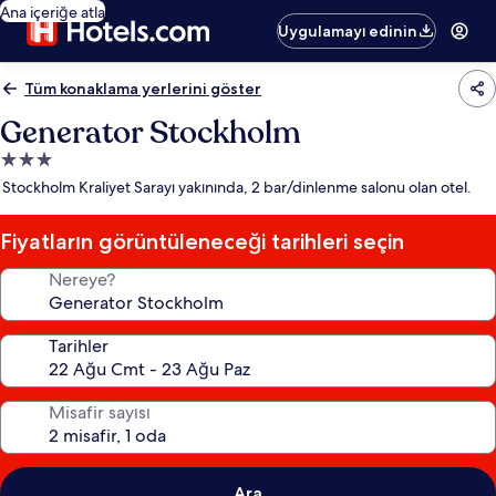
Ana içeriğe atla
Uygulamayı edinin
Tüm konaklama yerlerini göster
Generator Stockholm
3.0
yıldızlı
Stockholm Kraliyet Sarayı yakınında, 2 bar/dinlenme salonu olan otel.
konaklama
yeri
Fiyatların görüntüleneceği tarihleri seçin
Nereye?
Tarihler
Misafir sayısı
Ara