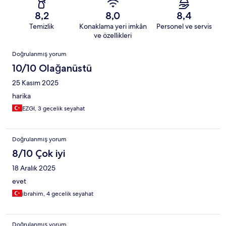
8,2
8,0
8,4
Temizlik
Konaklama yeri imkân
Personel ve servis
ve özellikleri
Yorumlar
Doğrulanmış yorum
10/10 Olağanüstü
25 Kasım 2025
harika
EZGI, 3 gecelik seyahat
Doğrulanmış yorum
8/10 Çok iyi
18 Aralık 2025
evet
ibrahim, 4 gecelik seyahat
Doğrulanmış yorum