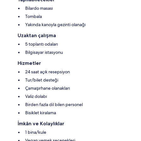
Bilardo masası
Tombala
Yakında kanoyla gezinti olanağı
Uzaktan çalışma
5 toplantı odaları
Bilgisayar istasyonu
Hizmetler
24 saat açık resepsiyon
Tur/bilet desteği
Çamaşırhane olanakları
Valiz dolabı
Birden fazla dil bilen personel
Bisiklet kiralama
İmkân ve Kolaylıklar
1 bina/kule
Vegan yemek seçenekleri