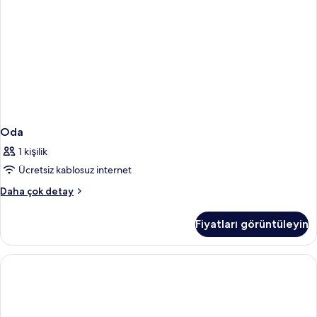
Oda
1 kişilik
Ücretsiz kablosuz internet
Oda
Daha çok detay
hakkında
daha
Fiyatları görüntüleyin
fazla
detay