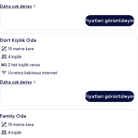
fotoğrafları
Tek
Daha çok detay
görün
Büyük
Yataklı
Fiyatları görüntüleyin
Oda
hakkında
daha
Dört
Ütü/ütü masası, ücretsiz kablosuz İnte
6
fazla
Dört Kişilik Oda
Kişilik
detay
15 metre kare
Oda
4 kişilik
için
tüm
2 tek kişilik ranza
fotoğrafları
Ücretsiz kablosuz internet
görün
Dört
Daha çok detay
Kişilik
Oda
Fiyatları görüntüleyin
hakkında
daha
fazla
Family
Family Oda | Ütü/ütü masası, ücretsiz 
5
detay
Family Oda
Oda
15 metre kare
için
4 kişilik
tüm