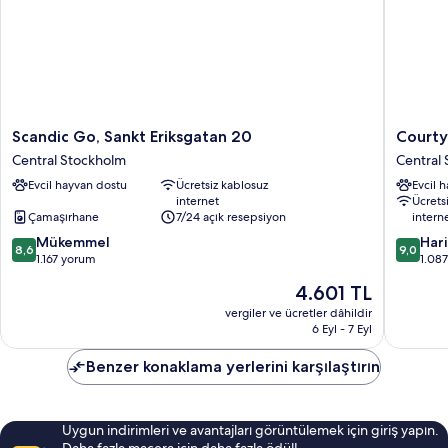
Scandic
Courtya
Scandic Go, Sankt Eriksgatan 20
Courty
Go,
by
Central Stockholm
Central
Sankt
Marriott
Evcil hayvan dostu
Ücretsiz kablosuz
Evcil 
Eriksgatan
Stockho
internet
Ücrets
20
Kungsh
Çamaşırhane
7/24 açık resepsiyon
intern
Central
Central
10
10
Stockholm
Mükemmel
Stockho
Har
8,6
9,0
üzerinden
üzerind
1.167 yorum
1.08
8.6,
9.0,
Güncel
4.601 TL
Mükemmel,
Harika,
fiyat:
1.167
1.087
vergiler ve ücretler dâhildir
4.601 TL
6 Eyl - 7 Eyl
yorum
yorum
Benzer konaklama yerlerini karşılaştırın
Uygun indirimleri ve avantajları görüntülemek için giriş yapın.
Daha fazla macera için daha fazla ödül!