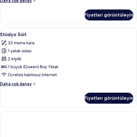
Deluxe
Daha çok detay
(King)
Tek
Boy
Büyük
Fiyatları görüntüleyin
Yataklı
Yatak
Oda,
için
1
Stüdyo
Stüdyo Süit | Özel mutfak
tüm
6
En
Stüdyo Süit
Süit
fotoğrafları
Büyük
33 metre kare
(King)
için
görün
Boy
1 yatak odası
tüm
Yatak
fotoğrafları
2 kişilik
hakkında
görün
daha
1 büyük (Queen) Boy Yatak
fazla
Ücretsiz kablosuz internet
detay
Stüdyo
Daha çok detay
Süit
hakkında
Fiyatları görüntüleyin
daha
fazla
detay