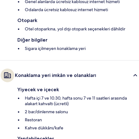
Genel alanlarda ücretsiz kablosuz internet hizmeti
Odalarda ücretsiz kablosuz internet hizmeti
Otopark
Otel otoparkına, yol dışı otopark seçenekleri dâhildir
Diğer bilgiler
Sigara içilmeyen konaklama yeri
Konaklama yeri imkân ve olanakları
Yiyecek ve içecek
Hafta içi 7 ve 10.30, hafta sonu 7 ve 11 saatleri arasında
alakart kahvaltı (ücretli)
2 bar/dinlenme salonu
Restoran
Kahve dükkânı/kafe
Yapılabilecekler