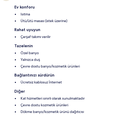
Ev konforu
Isıtma
Ütü/ütü masası (istek üzerine)
Rahat uyuyun
Çarşaf takımı verilir
Tazelenin
Özel banyo
Yalnızca duş
Çevre dostu banyo/kozmetik ürünleri
Bağlantınızı sürdürün
Ücretsiz kablosuz İnternet
Diğer
Kat hizmetleri sınırlı olarak sunulmaktadır
Çevre dostu kozmetik ürünleri
Dökme banyo/kozmetik ürünü dağıtıcısı