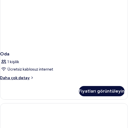
Oda
1 kişilik
Ücretsiz kablosuz internet
Oda
Daha çok detay
hakkında
daha
Fiyatları görüntüleyin
fazla
detay