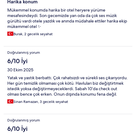
Harika konum
Mükemmel konumda harika bir otel heryere yürüme
mesafesindeydi. Son gecemizde yan oda da çok ses müzik
gürültü vardı otele yazdık ve anında müdahale ettiler harika ekip
mükemmel otel ✨
Burak, 2 gecelik seyahat
Doğrulanmış yorum
6/10 İyi
30 Ekim 2025
Yatak ve yastık berbattı. Çok rahatsızdı ve sürekli ses çıkarıyordu.
Her gün temizlik olmaması çok kötü. Havluları biz değiştirtmek
istedik yoksa değiştirmeyeceklerdi. Sabah 10’da check out
olması bence çok erken. Onun dışında konumu fena değil.
Sinan Ramazan, 3 gecelik seyahat
Doğrulanmış yorum
6/10 İyi