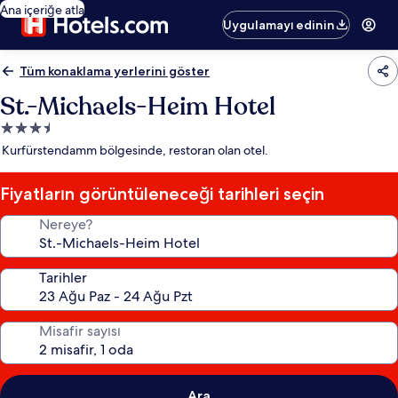
Ana içeriğe atla
Uygulamayı edinin
Tüm konaklama yerlerini göster
St.-Michaels-Heim Hotel
3.5
yıldızlı
Kurfürstendamm bölgesinde, restoran olan otel.
konaklama
yeri
Fiyatların görüntüleneceği tarihleri seçin
Nereye?
Tarihler
Misafir sayısı
Ara