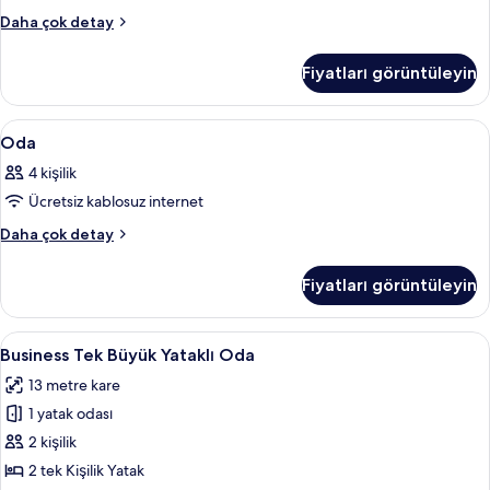
Family
Daha çok detay
Oda
hakkında
Fiyatları görüntüleyin
daha
fazla
detay
Oda
Odada kasa, güneşlik/perde, ücretsiz 
5
Oda
için
4 kişilik
tüm
Ücretsiz kablosuz internet
fotoğrafları
görün
Oda
Daha çok detay
hakkında
daha
Fiyatları görüntüleyin
fazla
detay
Business
Business Tek Büyük Yataklı Oda | Odad
5
Business Tek Büyük Yataklı Oda
Tek
13 metre kare
Büyük
1 yatak odası
Yataklı
Oda
2 kişilik
için
2 tek Kişilik Yatak