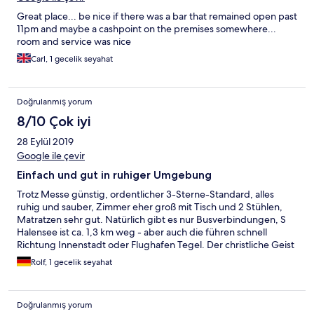
Great place... be nice if there was a bar that remained open past
11pm and maybe a cashpoint on the premises somewhere...
room and service was nice
Carl, 1 gecelik seyahat
Doğrulanmış yorum
8/10 Çok iyi
28 Eylül 2019
Google ile çevir
Einfach und gut in ruhiger Umgebung
Trotz Messe günstig, ordentlicher 3-Sterne-Standard, alles
ruhig und sauber, Zimmer eher groß mit Tisch und 2 Stühlen,
Matratzen sehr gut. Natürlich gibt es nur Busverbindungen, S
Halensee ist ca. 1,3 km weg - aber auch die führen schnell
Richtung Innenstadt oder Flughafen Tegel. Der christliche Geist
ist unaufdringlich positiv sichtbar, Personal am Empfang
Rolf, 1 gecelik seyahat
hilfreich.
Doğrulanmış yorum