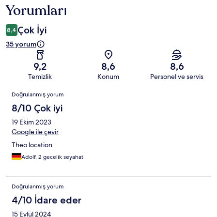
Yorumları
Çok İyi
8,4
35 yorum
9,2
8,6
8,6
Temizlik
Konum
Personel ve servis
Yorumlar
Doğrulanmış yorum
8/10 Çok iyi
19 Ekim 2023
Google ile çevir
Theo location
Adolf, 2 gecelik seyahat
Doğrulanmış yorum
4/10 İdare eder
15 Eylül 2024