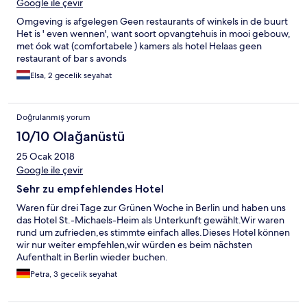
Google ile çevir
Omgeving is afgelegen Geen restaurants of winkels in de buurt
Het is ' even wennen', want soort opvangtehuis in mooi gebouw,
met óok wat (comfortabele ) kamers als hotel Helaas geen
restaurant of bar s avonds
Elsa, 2 gecelik seyahat
Doğrulanmış yorum
10/10 Olağanüstü
25 Ocak 2018
Google ile çevir
Sehr zu empfehlendes Hotel
Waren für drei Tage zur Grünen Woche in Berlin und haben uns
das Hotel St.-Michaels-Heim als Unterkunft gewählt.Wir waren
rund um zufrieden,es stimmte einfach alles.Dieses Hotel können
wir nur weiter empfehlen,wir würden es beim nächsten
Aufenthalt in Berlin wieder buchen.
Petra, 3 gecelik seyahat