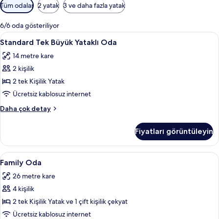
Odalar
Tüm odalar
2 yatak
3 ve daha fazla yatak
için
mevcut
6/6 oda gösteriliyor
filtreler
Standard
Standard Tek Büyük Yataklı Oda | Odad
7
Standard Tek Büyük Yataklı Oda
Tek
14 metre kare
Büyük
2 kişilik
Yataklı
Oda
2 tek Kişilik Yatak
için
Ücretsiz kablosuz internet
tüm
Standard
Daha çok detay
fotoğrafları
Tek
görün
Büyük
Fiyatları görüntüleyin
Yataklı
Oda
hakkında
Family
Family Oda | Odada kasa, güneşlik/per
6
daha
Family Oda
Oda
fazla
26 metre kare
detay
için
4 kişilik
tüm
fotoğrafları
2 tek Kişilik Yatak ve 1 çift kişilik çekyat
görün
Ücretsiz kablosuz internet