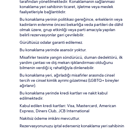
tarafından yönetilmektedir. Konaklamanın sağlanması
konaklama yeri sahibinin ticaret, işletme veya meslek
faaliyetleriyle bağlantılıdır.
Bu konaklama yerinin politikası gereğince, erkeklerin veya
kadınların evlenme öncesi bekarlığa veda partileri de dâhil
olmak üzere, grup etkinliği veya parti amacıyla yapılan
belirli rezervasyonlar geri çevrilebilir.
Gürültüsüz odalar garanti edilemez.
Bu konaklama yerinde asansör yoktur.
Misafirler tesiste yangın söndürücü, duman dedektörü, ilk
yardım çantası ve dış mekan ışıklandırması olduğunu
bilmenin verdiği iç rahatlığıyla dinlenebilir.
Bu konaklama yeri, ağırladığı misafirler arasında cinsel
tercih ve cinsel kimlik ayrımı gözetmez (LGBTQ+ bireyler
ağırlanır).
Bu konaklama yerinde kredi kartları ve nakit kabul
edilmektedir.
Kabul edilen kredi kartları: Visa, Mastercard, American
Express, Diners Club, JCB International
Nakitsiz ödeme imkânı mevcuttur.
Rezervasyonunuzu iptal ederseniz konaklama yeri sahibinin