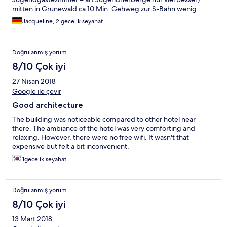
mitten in Grunewald ca.10 Min. Gehweg zur S-Bahn wenig
Verkehr (ideal für Familien mit Kindern, da das Grundstück sehr
Jacqueline, 2 gecelik seyahat
weitläufig und eingezäunt ist) wir hatten unsere Fahrräder mit,
dort können aber auch welche ausgeliehen werden, Berlin ist
eine Fahrrad freundliche Stadt , nur 3 Km zur Messe und 8km
Doğrulanmış yorum
zum Wannsee. Ca.5km vom Kuhdamm entfernt ,dann ist man
mitten in Berlin. Da es ein altes Villenviertel ist, ist es sehr geflegt
8/10 Çok iyi
und sauber. Die Anwohner sind sehr hilfsbereit und die
27 Nisan 2018
Angestellten waren sehr bemüht gewesen uns Strecken und
Restaurants zu empfehlen. Das Frühstück war für Berliner
Google ile çevir
Verhältnisse recht günstig (10,- allinklusive.). Es gibt eine offene
Good architecture
Kirche ,ist aber kein muß.
The building was noticeable compared to other hotel near
there. The ambiance of the hotel was very comforting and
relaxing. However, there were no free wifi. It wasn't that
expensive but felt a bit inconvenient.
1gecelik seyahat
Doğrulanmış yorum
8/10 Çok iyi
13 Mart 2018