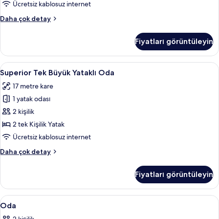
tüm
Ücretsiz kablosuz internet
fotoğrafları
Business
Daha çok detay
görün
Tek
Büyük
Fiyatları görüntüleyin
Yataklı
Oda
hakkında
Superior
Superior Tek Büyük Yataklı Oda | Odad
5
daha
Superior Tek Büyük Yataklı Oda
Tek
fazla
17 metre kare
detay
Büyük
1 yatak odası
Yataklı
Oda
2 kişilik
için
2 tek Kişilik Yatak
tüm
Ücretsiz kablosuz internet
fotoğrafları
Superior
Daha çok detay
görün
Tek
Büyük
Fiyatları görüntüleyin
Yataklı
Oda
hakkında
Oda
Odada kasa, güneşlik/perde, ücretsiz 
10
daha
Oda
için
fazla