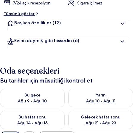
7/24 açık resepsiyon
Sigara içilmez
Tümünü göster
Başlıca özellikler
(12)
Evinizdeymiş gibi hissedin
(6)
Oda seçenekleri
Bu tarihler için müsaitliği kontrol et
Bu gece için müsaitliği kontrol et Ağu 9 - Ağu 10
Yarın için müsaitliği kontrol et
Bu gece
Yarın
Ağu 9 - Ağu 10
Ağu 10 - Ağu 11
Bu hafta sonu için müsaitliği kontrol et Ağu 14 - Ağu 16
Önümüzdeki hafta sonu için mü
Bu hafta sonu
Gelecek hafta sonu
Ağu 14 - Ağu 16
Ağu 21 - Ağu 23