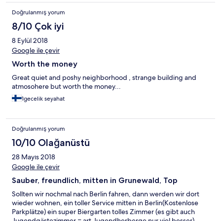
colleague would like it, I just felt it a bit uncomfortable and
Doğrulanmış yorum
would have preferred a different place.
8/10 Çok iyi
8 Eylül 2018
Google ile çevir
Worth the money
Great quiet and poshy neighborhood , strange building and
atmosohere but worth the money...
1gecelik seyahat
Doğrulanmış yorum
10/10 Olağanüstü
28 Mayıs 2018
Google ile çevir
Sauber, freundlich, mitten in Grunewald, Top
Sollten wir nochmal nach Berlin fahren, dann werden wir dort
wieder wohnen, ein toller Service mitten in Berlin(Kostenlose
Parkplätze) ein super Biergarten tolles Zimmer (es gibt auch
Jugendgästezimmer = art Jugendherberge nur viel besser)