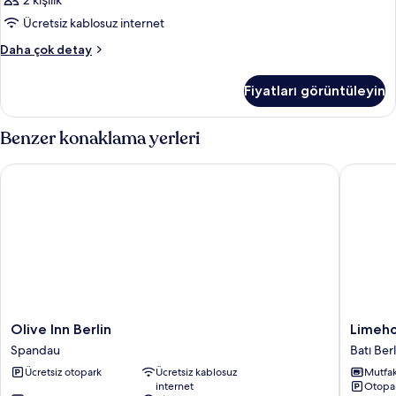
2 kişilik
detay
tüm
Ücretsiz kablosuz internet
fotoğrafları
görün
Oda
Daha çok detay
hakkında
daha
Fiyatları görüntüleyin
fazla
detay
Benzer konaklama yerleri
Olive Inn Berlin
Limehome
Olive
Limeho
Olive Inn Berlin
Limeho
Inn
Berlin
Spandau
Batı Ber
Berlin
Sybelst
Ücretsiz otopark
Ücretsiz kablosuz
Mutfa
Spandau
Batı
internet
Otopa
Berlin