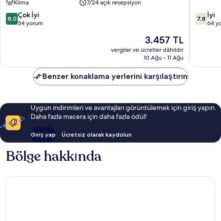
Klima
7/24 açık resepsiyon
Merkezi
10
10
Çok İyi
İyi
8,0
7,8
üzerinden
üzerind
34 yorum
64 y
8.0,
7.8,
Güncel
3.457 TL
Çok
İyi,
fiyat:
İyi,
64
vergiler ve ücretler dâhildir
3.457 TL
10 Ağu - 11 Ağu
34
yorum
yorum
Benzer konaklama yerlerini karşılaştırın
Uygun indirimleri ve avantajları görüntülemek için giriş yapın.
Daha fazla macera için daha fazla ödül!
Giriş yap
Ücretsiz olarak kaydolun
Bölge hakkında