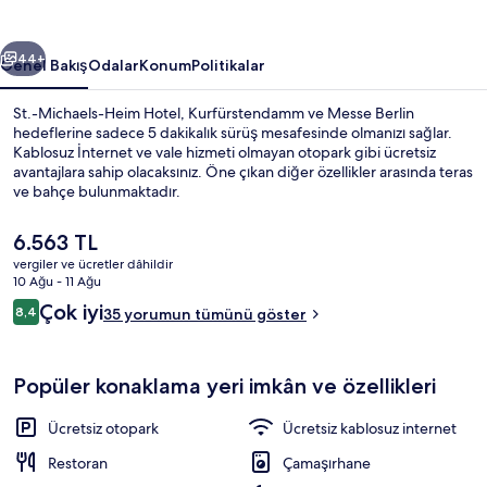
galerisi
ceki
Sonraki
44+
Genel Bakış
Odalar
Konum
Politikalar
St.-Michaels-Heim Hotel, Kurfürstendamm ve Messe Berlin
hedeflerine sadece 5 dakikalık sürüş mesafesinde olmanızı sağlar.
Kablosuz İnternet ve vale hizmeti olmayan otopark gibi ücretsiz
avantajlara sahip olacaksınız. Öne çıkan diğer özellikler arasında teras
ve bahçe bulunmaktadır.
Şu
6.563 TL
anki
vergiler ve ücretler dâhildir
fiyat
10 Ağu - 11 Ağu
Konaklama yeri alanı
6.563 TL
Yorumlar
Çok iyi
8,4
35 yorumun tümünü göster
8,4/10
Popüler konaklama yeri imkân ve özellikleri
Ücretsiz otopark
Ücretsiz kablosuz internet
Restoran
Çamaşırhane