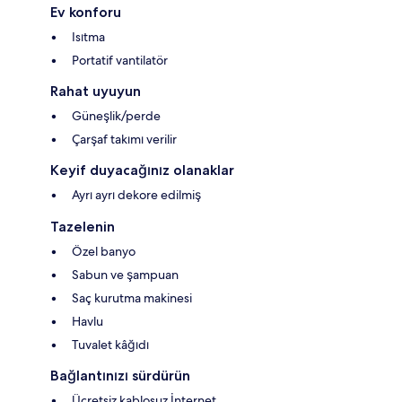
Ev konforu
Isıtma
Portatif vantilatör
Rahat uyuyun
Güneşlik/perde
Çarşaf takımı verilir
Keyif duyacağınız olanaklar
Ayrı ayrı dekore edilmiş
Tazelenin
Özel banyo
Sabun ve şampuan
Saç kurutma makinesi
Havlu
Tuvalet kâğıdı
Bağlantınızı sürdürün
Ücretsiz kablosuz İnternet