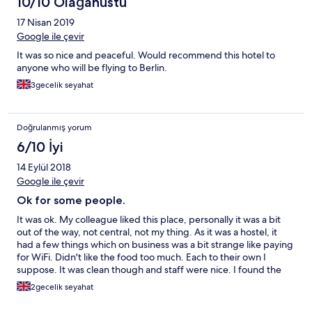
10/10 Olağanüstü
17 Nisan 2019
Google ile çevir
It was so nice and peaceful. Would recommend this hotel to
anyone who will be flying to Berlin.
3gecelik seyahat
Doğrulanmış yorum
6/10 İyi
14 Eylül 2018
Google ile çevir
Ok for some people.
It was ok. My colleague liked this place, personally it was a bit
out of the way, not central, not my thing. As it was a hostel, it
had a few things which on business was a bit strange like paying
for WiFi. Didn't like the food too much. Each to their own I
suppose. It was clean though and staff were nice. I found the
bed uncomfortable as the pillows were too big, but I have a bad
2gecelik seyahat
back. Also curtains were transparent white, pretty useless. Glad
I had an eyemask with me. So as I said, some people like my