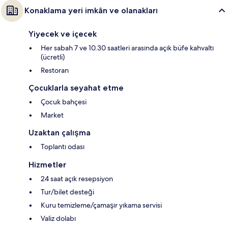
Konaklama yeri imkân ve olanakları
Yiyecek ve içecek
Her sabah 7 ve 10.30 saatleri arasında açık büfe kahvaltı
(ücretli)
Restoran
Çocuklarla seyahat etme
Çocuk bahçesi
Market
Uzaktan çalışma
Toplantı odası
Hizmetler
24 saat açık resepsiyon
Tur/bilet desteği
Kuru temizleme/çamaşır yıkama servisi
Valiz dolabı