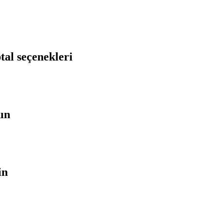
tal seçenekleri
nın
in