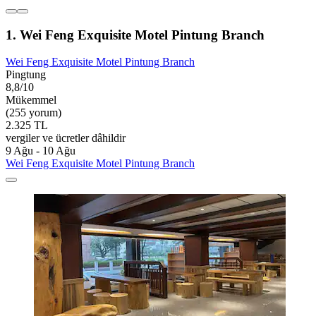
1. Wei Feng Exquisite Motel Pintung Branch
Wei Feng Exquisite Motel Pintung Branch
Pingtung
8,8/10
Mükemmel
(255 yorum)
2.325 TL
vergiler ve ücretler dâhildir
9 Ağu - 10 Ağu
Wei Feng Exquisite Motel Pintung Branch