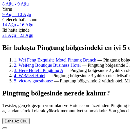
8 Ağu - 9 Ağu
Yarın
9 Ağu - 10 Ağu
Gelecek hafta sonu
14 Ağu - 16 Ağu
İki hafta içinde
21 Ağu - 23 Ağu
Bir bakışta Pingtung bölgesindeki en iyi 5 
1. Wei Feng Exquisite Motel Pintung Branch
— Pingtung bölges
2. Weifeng Boutique Business Hotel
— Pingtung bölgesinde 3.5 y
3. Here Hotel - Pingtung A
— Pingtung bölgesinde 2 yıldızlı ote
4. WeMeet Hotel
— Pingtung bölgesinde 3 yıldızlı otel. Misafir
5. victory guesthouse
— Pingtung bölgesinde 2 yıldızlı otel. M
Pingtung bölgesinde nerede kalınır?
Tesisler, gerçek gezgin yorumları ve Hotels.com üzerinden Pingtung i
açısından sürekli olarak yüksek memnuniyet sunmaktadır. Son günce
Daha Az Oku