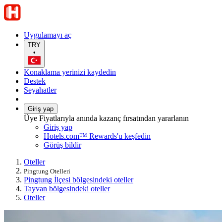
Uygulamayı aç
TRY
•
Konaklama yerinizi kaydedin
Destek
Seyahatler
Giriş yap
Üye Fiyatlarıyla anında kazanç fırsatından yararlanın
Giriş yap
Hotels.com™ Rewards'u keşfedin
Görüş bildir
Oteller
Pingtung Otelleri
Pingtung İlçesi bölgesindeki oteller
Tayvan bölgesindeki oteller
Oteller