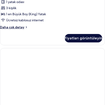
1 yatak odası
3 kişilik
1 en Büyük Boy (King) Yatak
Ücretsiz kablosuz internet
Süit,
Daha çok detay
1
Yatak
Fiyatları görüntüleyin
Odası,
Club
Dinlenme
Salonu
Girişi,
Dağ
Manzaralı
hakkında
daha
fazla
detay