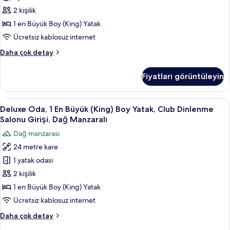
Boy
2 kişilik
Yatak,
1 en Büyük Boy (King) Yatak
Club
Ücretsiz kablosuz internet
Dinlenme
Deluxe
Daha çok detay
Salonu
Oda,
Girişi,
1
Fiyatları görüntüleyin
En
Şehir
Büyük
Manzaralı
(King)
Deluxe
Kaliteli yatak takımı, odada kasa, masa
için
2
Boy
Deluxe Oda, 1 En Büyük (King) Boy Yatak, Club Dinlenme
Oda,
tüm
Yatak,
Salonu Girişi, Dağ Manzaralı
Club
1
fotoğrafları
Dağ manzarası
Dinlenme
En
görün
Salonu
24 metre kare
Büyük
Girişi,
1 yatak odası
(King)
Şehir
Manzaralı
Boy
2 kişilik
hakkında
Yatak,
1 en Büyük Boy (King) Yatak
daha
Club
fazla
Ücretsiz kablosuz internet
Dinlenme
detay
Deluxe
Daha çok detay
Salonu
Oda,