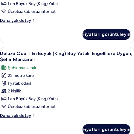
Yatak,
1 en Büyük Boy (King) Yatak
Dağ
Ücretsiz kablosuz internet
Manzaralı
Süit,
Daha çok detay
için
1
tüm
En
Fiyatları görüntüleyin
fotoğrafları
Büyük
(King)
görün
Boy
Deluxe
Kaliteli yatak takımı, odada kasa, masa
2
Yatak,
Deluxe Oda, 1 En Büyük (King) Boy Yatak, Engellilere Uygun,
Oda,
Dağ
Şehir Manzaralı
Manzaralı
1
Şehir manzaralı
hakkında
En
daha
23 metre kare
Büyük
fazla
1 yatak odası
(King)
detay
Boy
2 kişilik
Yatak,
1 en Büyük Boy (King) Yatak
Engellilere
Ücretsiz kablosuz internet
Uygun,
Deluxe
Daha çok detay
Şehir
Oda,
Manzaralı
1
Fiyatları görüntüleyin
En
için