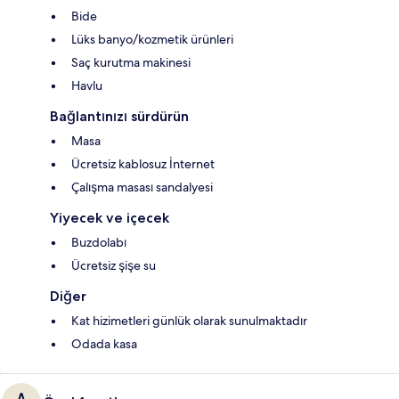
Bide
Lüks banyo/kozmetik ürünleri
Saç kurutma makinesi
Havlu
Bağlantınızı sürdürün
Masa
Ücretsiz kablosuz İnternet
Çalışma masası sandalyesi
Yiyecek ve içecek
Buzdolabı
Ücretsiz şişe su
Diğer
Kat hizimetleri günlük olarak sunulmaktadır
Odada kasa