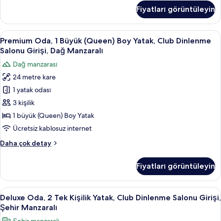
Girişi,
1
Fiyatları görüntüleyin
En
Dağ
Büyük
Manzaralı
(King)
Premium
Kaliteli yatak takımı, odada kasa, masa
için
2
Boy
Premium Oda, 1 Büyük (Queen) Boy Yatak, Club Dinlenme
Oda,
tüm
Yatak,
Salonu Girişi, Dağ Manzaralı
Club
1
fotoğrafları
Dağ manzarası
Dinlenme
Büyük
görün
Salonu
24 metre kare
(Queen)
Girişi,
1 yatak odası
Boy
Dağ
Manzaralı
Yatak,
3 kişilik
hakkında
Club
1 büyük (Queen) Boy Yatak
daha
Dinlenme
fazla
Ücretsiz kablosuz internet
Salonu
detay
Premium
Daha çok detay
Girişi,
Oda,
Dağ
1
Fiyatları görüntüleyin
Büyük
Manzaralı
(Queen)
için
Boy
Deluxe
Kaliteli yatak takımı, odada kasa, masa
tüm
2
Yatak,
Deluxe Oda, 2 Tek Kişilik Yatak, Club Dinlenme Salonu Girişi,
Oda,
fotoğrafları
Club
Şehir Manzaralı
Dinlenme
2
görün