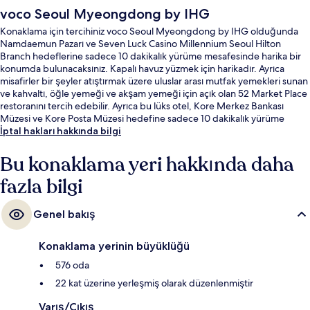
voco Seoul Myeongdong by IHG
Konaklama için tercihiniz voco Seoul Myeongdong by IHG olduğunda
Namdaemun Pazarı ve Seven Luck Casino Millennium Seoul Hilton
Branch hedeflerine sadece 10 dakikalık yürüme mesafesinde harika bir
konumda bulunacaksınız. Kapalı havuz yüzmek için harikadır. Ayrıca
misafirler bir şeyler atıştırmak üzere uluslar arası mutfak yemekleri sunan
ve kahvaltı, öğle yemeği ve akşam yemeği için açık olan 52 Market Place
restoranını tercih edebilir. Ayrıca bu lüks otel, Kore Merkez Bankası
Müzesi ve Kore Posta Müzesi hedefine sadece 10 dakikalık yürüme
mesafesindedir. Konaklama yerinden toplu taşımaya kısa bir yürüyüşle
İptal hakları hakkında bilgi
ulaşabilir, Hoehyeon İstasyonu yakındır ve Seul Ulusal Üniversitesi
İstasyonu 7 dakikalık yürüme mesafesindedir.
Bu konaklama yeri hakkında daha
fazla bilgi
Genel bakış
Konaklama yerinin büyüklüğü
576 oda
22 kat üzerine yerleşmiş olarak düzenlenmiştir
Varış/Çıkış