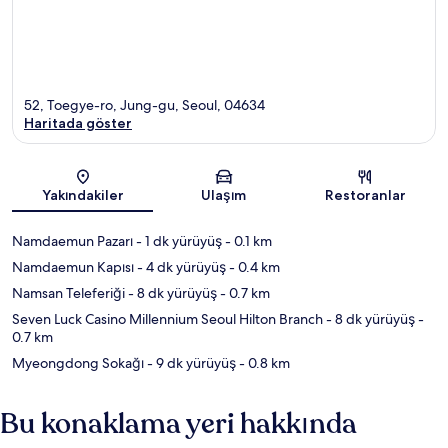
52, Toegye-ro, Jung-gu, Seoul, 04634
Haritada göster
Harita
Yakındakiler
Ulaşım
Restoranlar
Namdaemun Pazarı
- 1 dk yürüyüş
- 0.1 km
Namdaemun Kapısı
- 4 dk yürüyüş
- 0.4 km
Namsan Teleferiği
- 8 dk yürüyüş
- 0.7 km
Seven Luck Casino Millennium Seoul Hilton Branch
- 8 dk yürüyüş
-
0.7 km
Myeongdong Sokağı
- 9 dk yürüyüş
- 0.8 km
Bu konaklama yeri hakkında