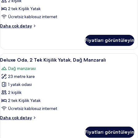
Yatak,
detay
2 kişilik
Şehir
2 tek Kişilik Yatak
Manzaralı
Ücretsiz kablosuz internet
için
Deluxe
Daha çok detay
tüm
Oda,
fotoğrafları
2
Fiyatları görüntüleyin
görün
Tek
Kişilik
Yatak,
Deluxe
Kaliteli yatak takımı, odada kasa, masa
2
Şehir
Deluxe Oda, 2 Tek Kişilik Yatak, Dağ Manzaralı
Oda,
Manzaralı
Dağ manzarası
hakkında
2
daha
23 metre kare
Tek
fazla
Kişilik
1 yatak odası
detay
Yatak,
2 kişilik
Dağ
2 tek Kişilik Yatak
Manzaralı
Ücretsiz kablosuz internet
için
Deluxe
Daha çok detay
tüm
Oda,
fotoğrafları
2
Fiyatları görüntüleyin
görün
Tek