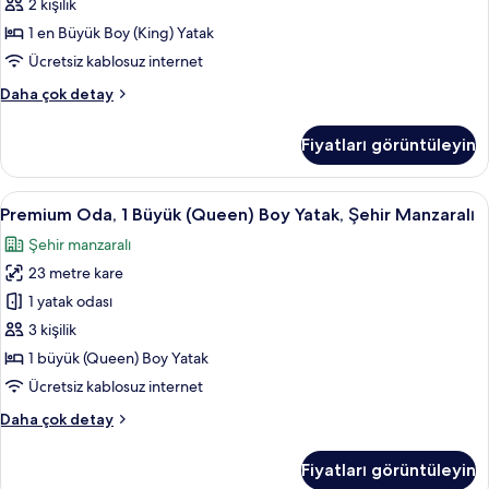
(King)
fazla
2 kişilik
detay
Boy
1 en Büyük Boy (King) Yatak
Yatak,
Ücretsiz kablosuz internet
Dağ
Deluxe
Daha çok detay
Manzaralı
Oda,
için
1
Fiyatları görüntüleyin
tüm
En
Büyük
fotoğrafları
(King)
Premium
Kaliteli yatak takımı, odada kasa, masa
görün
2
Boy
Premium Oda, 1 Büyük (Queen) Boy Yatak, Şehir Manzaralı
Oda,
Yatak,
Şehir manzaralı
Dağ
1
Manzaralı
23 metre kare
Büyük
hakkında
(Queen)
1 yatak odası
daha
Boy
fazla
3 kişilik
detay
Yatak,
1 büyük (Queen) Boy Yatak
Şehir
Ücretsiz kablosuz internet
Manzaralı
Premium
Daha çok detay
için
Oda,
tüm
1
Fiyatları görüntüleyin
fotoğrafları
Büyük