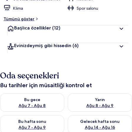
Klima
Spor salonu
Tümünü göster
Başlıca özellikler
(12)
Evinizdeymiş gibi hissedin
(6)
Oda seçenekleri
Bu tarihler için müsaitliği kontrol et
Bu gece için müsaitliği kontrol et Ağu 7 - Ağu 8
Yarın için müsaitliği kontrol e
Bu gece
Yarın
Ağu 7 - Ağu 8
Ağu 8 - Ağu 9
Bu hafta sonu için müsaitliği kontrol et Ağu 7 - Ağu 9
Önümüzdeki hafta sonu için müs
Bu hafta sonu
Gelecek hafta sonu
Ağu 7 - Ağu 9
Ağu 14 - Ağu 16