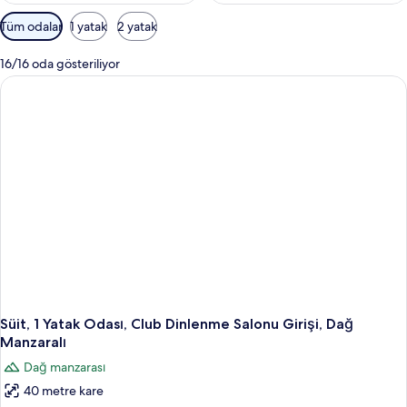
Odalar
Tüm odalar
1 yatak
2 yatak
için
mevcut
16/16 oda gösteriliyor
filtreler
Süit, 1 Yatak Odası, Club Dinlenme Salonu Girişi, Dağ
Manzaralı
Dağ manzarası
40 metre kare