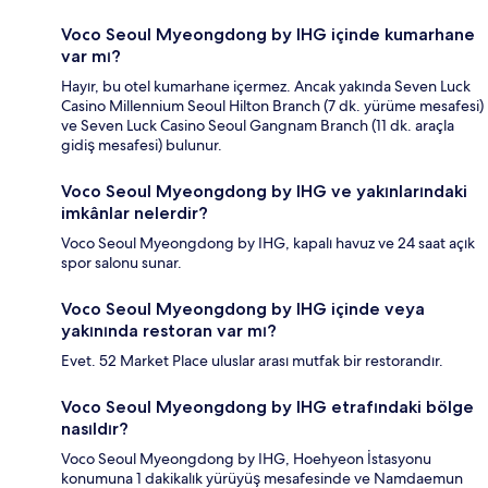
Voco Seoul Myeongdong by IHG içinde kumarhane
var mı?
Hayır, bu otel kumarhane içermez. Ancak yakında Seven Luck
Casino Millennium Seoul Hilton Branch (7 dk. yürüme mesafesi)
ve Seven Luck Casino Seoul Gangnam Branch (11 dk. araçla
gidiş mesafesi) bulunur.
Voco Seoul Myeongdong by IHG ve yakınlarındaki
imkânlar nelerdir?
Voco Seoul Myeongdong by IHG, kapalı havuz ve 24 saat açık
spor salonu sunar.
Voco Seoul Myeongdong by IHG içinde veya
yakınında restoran var mı?
Evet. 52 Market Place uluslar arası mutfak bir restorandır.
Voco Seoul Myeongdong by IHG etrafındaki bölge
nasıldır?
Voco Seoul Myeongdong by IHG, Hoehyeon İstasyonu
konumuna 1 dakikalık yürüyüş mesafesinde ve Namdaemun