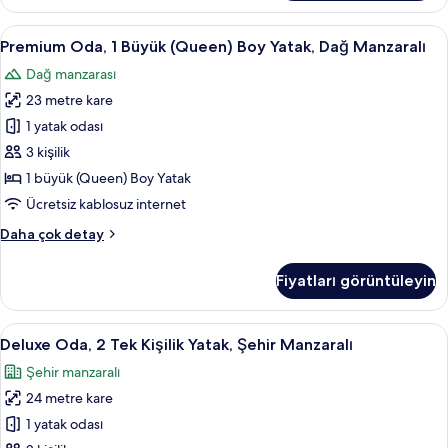
(Queen)
görün
Boy
Premium
Kaliteli yatak takımı, odada kasa, masa
2
Yatak,
Premium Oda, 1 Büyük (Queen) Boy Yatak, Dağ Manzaralı
Oda,
Şehir
Dağ manzarası
Manzaralı
1
hakkında
23 metre kare
Büyük
daha
(Queen)
1 yatak odası
fazla
Boy
detay
3 kişilik
Yatak,
1 büyük (Queen) Boy Yatak
Dağ
Ücretsiz kablosuz internet
Manzaralı
Premium
Daha çok detay
için
Oda,
tüm
1
Fiyatları görüntüleyin
fotoğrafları
Büyük
(Queen)
görün
Boy
Deluxe
Kaliteli yatak takımı, odada kasa, masa
2
Yatak,
Deluxe Oda, 2 Tek Kişilik Yatak, Şehir Manzaralı
Oda,
Dağ
Şehir manzaralı
Manzaralı
2
hakkında
24 metre kare
Tek
daha
Kişilik
1 yatak odası
fazla