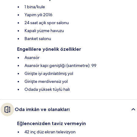
1 bina/kule
Yapım yılı 2016
24 saat açık spor salonu
Kapalı yüzme havuzu
Banket salonu
Engellilere yönelik özellikler
Asansör
Asansör kapı genişliği (santimetre): 99
Girişte iyi aydınlatılmış yol
Girişte merdivensiz yol
Odada yüksek tüylü halı
Oda imkân ve olanakları
Eğlencenizden taviz vermeyin
42 inç düz ekran televizyon