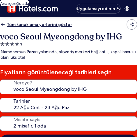
Ana içeriğe atla
Uygulamayı edinin
Tüm konaklama yerlerini göster
voco Seoul Myeongdong by IHG
4.5
yıldızlı
Namdaemun Pazarı yakınında, alışveriş merkezi bağlantılı, kapalı havuzu
konaklama
olan lüks otel
yeri
Fiyatların görüntüleneceği tarihleri seçin
Nereye?
Tarihler
Misafir sayısı