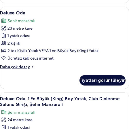
Kişilik
Yatak,
Deluxe
Kaliteli yatak takımı, odada kasa, masa
2
Dağ
Deluxe Oda
Oda
Manzaralı
Şehir manzaralı
hakkında
için
daha
23 metre kare
tüm
fazla
fotoğrafları
1 yatak odası
detay
görün
2 kişilik
2 tek Kişilik Yatak VEYA 1 en Büyük Boy (King) Yatak
Ücretsiz kablosuz internet
Deluxe
Daha çok detay
Oda
hakkında
Fiyatları görüntüleyin
daha
fazla
detay
Deluxe
Kaliteli yatak takımı, odada kasa, masa
2
Deluxe Oda, 1 En Büyük (King) Boy Yatak, Club Dinlenme
Oda,
Salonu Girişi, Şehir Manzaralı
1
Şehir manzaralı
En
24 metre kare
Büyük
1 yatak odası
(King)