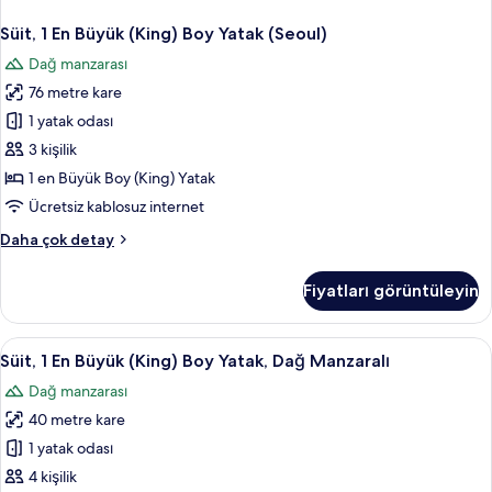
Süit, 1 En Büyük (King) Boy Yatak (Seoul)
Dağ manzarası
76 metre kare
1 yatak odası
3 kişilik
1 en Büyük Boy (King) Yatak
Ücretsiz kablosuz internet
Süit,
Daha çok detay
1
En
Fiyatları görüntüleyin
Büyük
(King)
Boy
Süit,
Süit, 1 En Büyük (King) Boy Yatak, Dağ 
1
Yatak
Süit, 1 En Büyük (King) Boy Yatak, Dağ Manzaralı
1
(Seoul)
Dağ manzarası
hakkında
En
daha
40 metre kare
Büyük
fazla
(King)
1 yatak odası
detay
Boy
4 kişilik