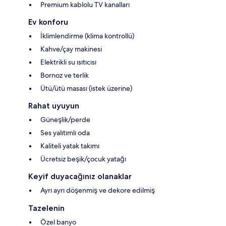
Premium kablolu TV kanalları
Ev konforu
İklimlendirme (klima kontrollü)
Kahve/çay makinesi
Elektrikli su ısıtıcısı
Bornoz ve terlik
Ütü/ütü masası (istek üzerine)
Rahat uyuyun
Güneşlik/perde
Ses yalıtımlı oda
Kaliteli yatak takımı
Ücretsiz beşik/çocuk yatağı
Keyif duyacağınız olanaklar
Ayrı ayrı döşenmiş ve dekore edilmiş
Tazelenin
Özel banyo