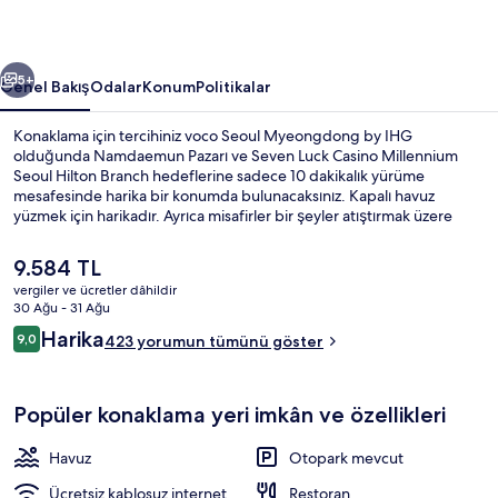
fotoğraf
galerisi
ceki
Sonraki
5+
Genel Bakış
Odalar
Konum
Politikalar
Konaklama için tercihiniz voco Seoul Myeongdong by IHG
olduğunda Namdaemun Pazarı ve Seven Luck Casino Millennium
Seoul Hilton Branch hedeflerine sadece 10 dakikalık yürüme
mesafesinde harika bir konumda bulunacaksınız. Kapalı havuz
yüzmek için harikadır. Ayrıca misafirler bir şeyler atıştırmak üzere
uluslar arası mutfak yemekleri sunan ve kahvaltı, öğle yemeği ve
akşam yemeği için açık olan 52 Market Place restoranını tercih
Şu
9.584 TL
edebilir. Ayrıca bu lüks otel, Kore Merkez Bankası Müzesi ve Kore
anki
vergiler ve ücretler dâhildir
Posta Müzesi hedefine sadece 10 dakikalık yürüme mesafesindedir.
fiyat
30 Ağu - 31 Ağu
Konaklama yerinden toplu taşımaya kısa bir yürüyüşle ulaşabilir,
Lobi
9.584 TL
Yorumlar
Hoehyeon İstasyonu yakındır ve Seul Ulusal Üniversitesi İstasyonu 7
Harika
9,0
423 yorumun tümünü göster
9,0/10
dakikalık yürüme mesafesindedir.
Popüler konaklama yeri imkân ve özellikleri
Havuz
Otopark mevcut
Ücretsiz kablosuz internet
Restoran