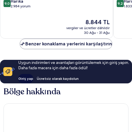
10
10
Harika
gu
Har
9,0
9,2
üzerinden
üzerind
2.984 yorum
1.83
9.0,
9.2,
Harika,
Harika,
Güncel
8.844 TL
2.984
1.833
fiyat:
yorum
yorum
vergiler ve ücretler dâhildir
8.844 TL
30 Ağu - 31 Ağu
Benzer konaklama yerlerini karşılaştırın
Uygun indirimleri ve avantajları görüntülemek için giriş yapın.
Daha fazla macera için daha fazla ödül!
Giriş yap
Ücretsiz olarak kaydolun
Bölge hakkında