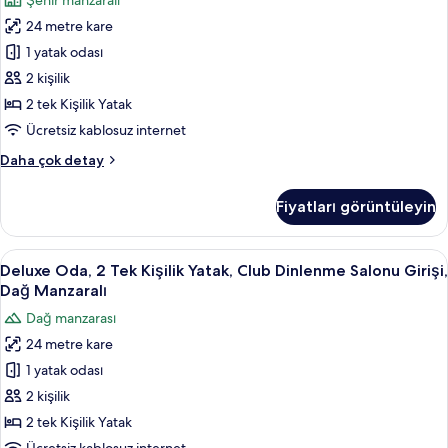
Şehir manzaralı
Salonu
Tek
Girişi,
24 metre kare
Kişilik
Dağ
1 yatak odası
Yatak,
Manzaralı
hakkında
Club
2 kişilik
daha
Dinlenme
2 tek Kişilik Yatak
fazla
Salonu
detay
Ücretsiz kablosuz internet
Girişi,
Deluxe
Daha çok detay
Şehir
Oda,
Manzaralı
2
Fiyatları görüntüleyin
Tek
için
Kişilik
tüm
Yatak,
Deluxe
Kaliteli yatak takımı, odada kasa, masa
fotoğrafları
2
Club
Deluxe Oda, 2 Tek Kişilik Yatak, Club Dinlenme Salonu Girişi,
Oda,
görün
Dinlenme
Dağ Manzaralı
Salonu
2
Dağ manzarası
Girişi,
Tek
Şehir
24 metre kare
Kişilik
Manzaralı
1 yatak odası
Yatak,
hakkında
daha
Club
2 kişilik
fazla
Dinlenme
2 tek Kişilik Yatak
detay
Salonu