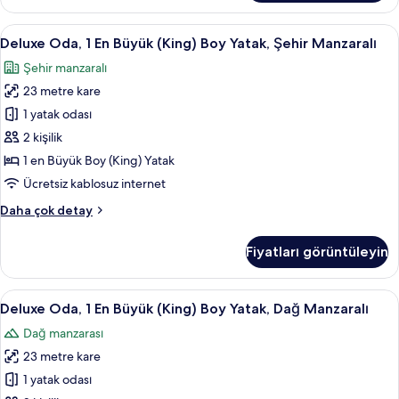
Büyük
tüm
(King)
Deluxe
Kaliteli yatak takımı, odada kasa, masa
fotoğrafları
2
Boy
Deluxe Oda, 1 En Büyük (King) Boy Yatak, Şehir Manzaralı
Oda,
görün
Yatak,
Şehir manzaralı
Engellilere
1
Uygun,
23 metre kare
En
Şehir
Büyük
1 yatak odası
Manzaralı
(King)
hakkında
2 kişilik
daha
Boy
1 en Büyük Boy (King) Yatak
fazla
Yatak,
Ücretsiz kablosuz internet
detay
Şehir
Deluxe
Daha çok detay
Manzaralı
Oda,
için
1
Fiyatları görüntüleyin
tüm
En
Büyük
fotoğrafları
(King)
Deluxe
Kaliteli yatak takımı, odada kasa, masa
görün
2
Boy
Deluxe Oda, 1 En Büyük (King) Boy Yatak, Dağ Manzaralı
Oda,
Yatak,
Dağ manzarası
Şehir
1
Manzaralı
23 metre kare
En
hakkında
Büyük
1 yatak odası
daha